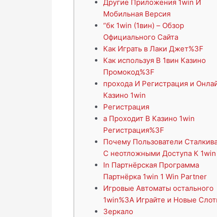
Другие Приложения 1win И
Мобильная Версия
“бк 1win (1вин) – Обзор
Официального Сайта
Как Играть в Лаки Джет%3F
Как используя В 1вин Казино
Промокод%3F
прохода И Регистрация и Онла
Казино 1win
Регистрация
а Проходит В Казино 1win
Регистрация%3F
Почему Пользователи Сталкив
С неотложными Доступа К 1win
In Партнёрская Программа
Партнёрка 1win 1 Win Partner
Игровые Автоматы остального
1win%3A Играйте и Новые Слот
Зеркало