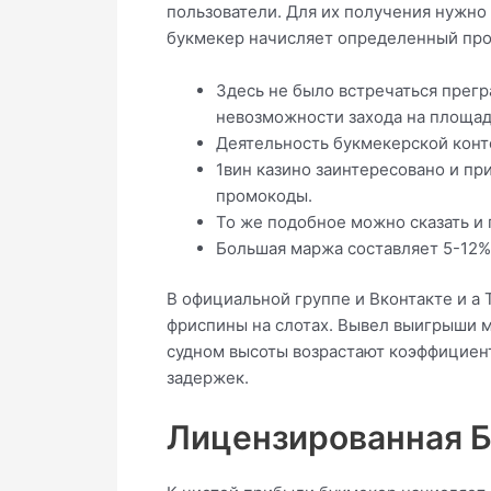
пользователи. Для их получения нужно 
букмекер начисляет определенный про
Здесь не было встречаться прег
невозможности захода на площад
Деятельность букмекерской конт
1вин казино заинтересовано и п
промокоды.
То же подобное можно сказать и 
Большая маржа составляет 5-12%%
В официальной группе и Вконтакте и а
фриспины на слотах. Вывел выигрыши 
судном высоты возрастают коэффициент
задержек.
Лицензированная Б