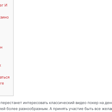
ег И
азино
ан
к
аться
re
перестанет интересовать классический видео покер на день
ей более разнообразным. А принять участие быть все же