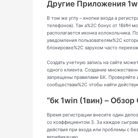
Другие Приложения 1w
В том же углу – кнопки входа а регист
телефонов). Так а%2C бонус от 1ВИН м
располагается иконка колокольчика. 
уведомления пользователям%2C которые
блокировке%2C зарухом часто переезж
Создать учетную запись на сайте может
одного клиента. Создание множествен
запрещены правилами БК. Проверяйте 
сообществам%2C чтобы найти действую
“бк 1win (1вин) – Обзо
Время регистрации внесите один депоз
со коэффициентом 3. За каждое сыгра
действия при входа или проблемы с бе
верификацию.