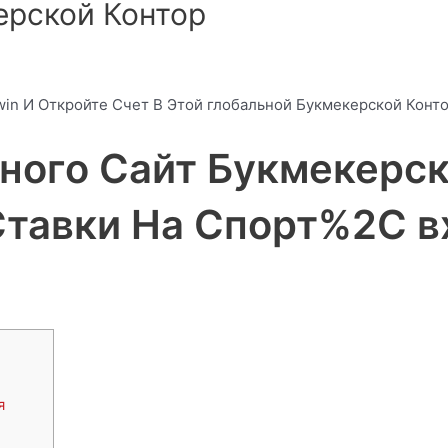
ерской Контор
win И Откройте Счет В Этой глобальной Букмекерской Конт
ного Сайт Букмекерс
тавки На Спорт%2C вх
я