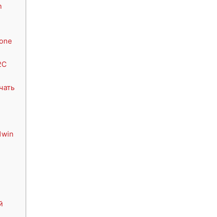
n
hone
2C
чать
1win
й