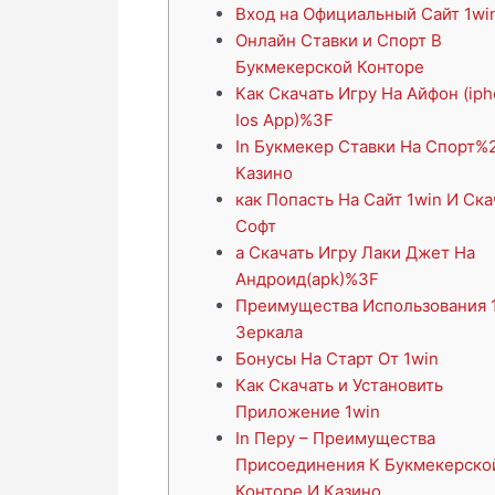
Вход на Официальный Сайт 1wi
Онлайн Ставки и Спорт В
Букмекерской Конторе
Как Скачать Игру На Айфон (ip
Ios App)%3F
In Букмекер Ставки На Спорт%
Казино
как Попасть На Сайт 1win И Ска
Софт
а Скачать Игру Лаки Джет На
Андроид(apk)%3F
Преимущества Использования 
Зеркала
Бонусы На Старт От 1win
Как Скачать и Установить
Приложение 1win
In Перу – Преимущества
Присоединения К Букмекерско
Конторе И Казино