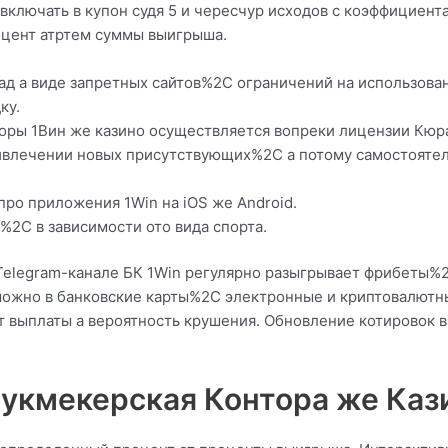
включать в купон судя 5 и чересчур исходов с коэффициент
цент атртем суммы выигрыша.
рад а виде запретных сайтов%2C ограничений на использов
ку.
оры 1Вин же казино осуществляется вопреки лицензии Кюр
ривлечении новых присутствующих%2C а потому самостояте
про приложения 1Win на iOS же Android.
2C в зависимости ото вида спорта.
 Telegram-канале БК 1Win регулярно разыгрывает фрибеты%2
можно в банковские карты%2C электронные и криптовалютн
 выплаты а вероятность крушения. Обновление котировок в
укмекерская Контора же Каз