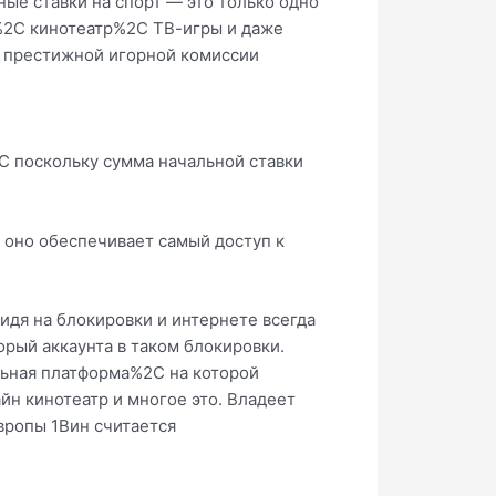
ые ставки на спорт ― это только одно
%2C кинотеатр%2C ТВ-игры и даже
я престижной игорной комиссии
 поскольку сумма начальной ставки
 оно обеспечивает самый доступ к
идя на блокировки и интернете всегда
рый аккаунта в таком блокировки.
ельная платформа%2C на которой
н кинотеатр и многое это. Владеет
вропы 1Вин считается