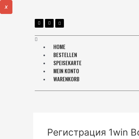
X
HOME
BESTELLEN
SPEISEKARTE
MEIN KONTO
WARENKORB
Регистрация 1win В