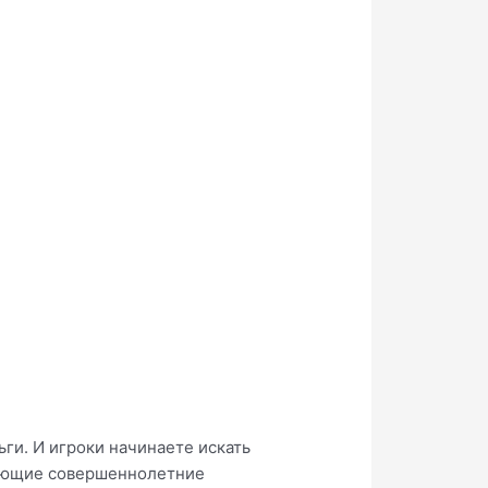
ги. И игроки начинаете искать
лающие совершеннолетние