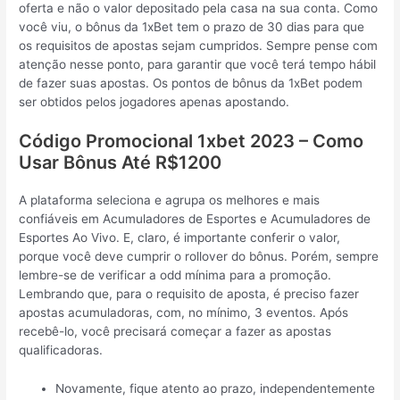
oferta e não o valor depositado pela casa na sua conta. Como
você viu, o bônus da 1xBet tem o prazo de 30 dias para que
os requisitos de apostas sejam cumpridos. Sempre pense com
atenção nesse ponto, para garantir que você terá tempo hábil
de fazer suas apostas. Os pontos de bônus da 1xBet podem
ser obtidos pelos jogadores apenas apostando.
Código Promocional 1xbet 2023 – Como
Usar Bônus Até R$1200
A plataforma seleciona e agrupa os melhores e mais
confiáveis em Acumuladores de Esportes e Acumuladores de
Esportes Ao Vivo. E, claro, é importante conferir o valor,
porque você deve cumprir o rollover do bônus. Porém, sempre
lembre-se de verificar a odd mínima para a promoção.
Lembrando que, para o requisito de aposta, é preciso fazer
apostas acumuladoras, com, no mínimo, 3 eventos. Após
recebê-lo, você precisará começar a fazer as apostas
qualificadoras.
Novamente, fique atento ao prazo, independentemente