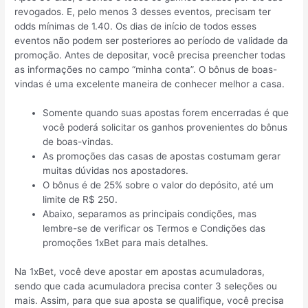
revogados. E, pelo menos 3 desses eventos, precisam ter
odds mínimas de 1.40. Os dias de início de todos esses
eventos não podem ser posteriores ao período de validade da
promoção. Antes de depositar, você precisa preencher todas
as informações no campo “minha conta”. O bônus de boas-
vindas é uma excelente maneira de conhecer melhor a casa.
Somente quando suas apostas forem encerradas é que
você poderá solicitar os ganhos provenientes do bônus
de boas-vindas.
As promoções das casas de apostas costumam gerar
muitas dúvidas nos apostadores.
O bônus é de 25% sobre o valor do depósito, até um
limite de R$ 250.
Abaixo, separamos as principais condições, mas
lembre-se de verificar os Termos e Condições das
promoções 1xBet para mais detalhes.
Na 1xBet, você deve apostar em apostas acumuladoras,
sendo que cada acumuladora precisa conter 3 seleções ou
mais. Assim, para que sua aposta se qualifique, você precisa