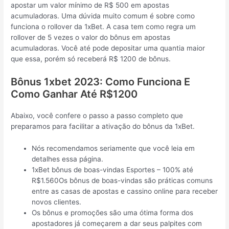
apostar um valor mínimo de R$ 500 em apostas
acumuladoras. Uma dúvida muito comum é sobre como
funciona o rollover da 1xBet. A casa tem como regra um
rollover de 5 vezes o valor do bônus em apostas
acumuladoras. Você até pode depositar uma quantia maior
que essa, porém só receberá R$ 1200 de bônus.
Bônus 1xbet 2023: Como Funciona E
Como Ganhar Até R$1200
Abaixo, você confere o passo a passo completo que
preparamos para facilitar a ativação do bônus da 1xBet.
Nós recomendamos seriamente que você leia em
detalhes essa página.
1xBet bônus de boas-vindas Esportes – 100% até
R$1.560Os bônus de boas-vindas são práticas comuns
entre as casas de apostas e cassino online para receber
novos clientes.
Os bônus e promoções são uma ótima forma dos
apostadores já começarem a dar seus palpites com