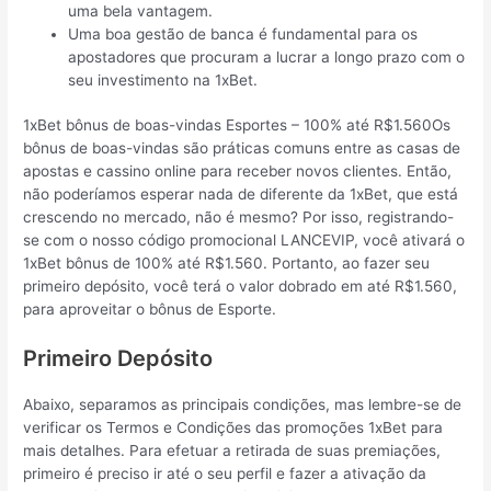
uma bela vantagem.
Uma boa gestão de banca é fundamental para os
apostadores que procuram a lucrar a longo prazo com o
seu investimento na 1xBet.
1xBet bônus de boas-vindas Esportes – 100% até R$1.560Os
bônus de boas-vindas são práticas comuns entre as casas de
apostas e cassino online para receber novos clientes. Então,
não poderíamos esperar nada de diferente da 1xBet, que está
crescendo no mercado, não é mesmo? Por isso, registrando-
se com o nosso código promocional LANCEVIP, você ativará o
1xBet bônus de 100% até R$1.560. Portanto, ao fazer seu
primeiro depósito, você terá o valor dobrado em até R$1.560,
para aproveitar o bônus de Esporte.
Primeiro Depósito
Abaixo, separamos as principais condições, mas lembre-se de
verificar os Termos e Condições das promoções 1xBet para
mais detalhes. Para efetuar a retirada de suas premiações,
primeiro é preciso ir até o seu perfil e fazer a ativação da