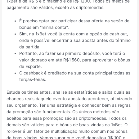
1xBet é de R$ 5 e o máximo é de R$ 1200. Todos os meios de
pagamento são válidos, exceto as criptomoedas.
É preciso optar por participar dessa oferta na seção de
bônus em “minha conta”.
Sim, na 1xBet você já conta com a opção de cash out,
onde é possível encerrar a sua aposta antes do término
da partida.
Portanto, ao fazer seu primeiro depósito, você terá o
valor dobrado em até R$1.560, para aproveitar o bônus
de Esporte.
O cashback é creditado na sua conta principal todas as
terças-feiras.
Estude os times antes, analise as estatísticas e saiba quais as
chances reais daquele evento apostado acontecer, otimizando
seu orçamento. Ter uma estratégia e conhecer bem as regras
da promoção são fundamentais. Os únicos métodos não
aceitos para essa promoção são as criptomoedas. Todos os
demais são válidos para o bônus de boas-vindas da 1xBet. O
rollover é um fator de multiplicação muito comum nos bônus
de boas-vindas. Vamos supor que você depositou R$ 100 e