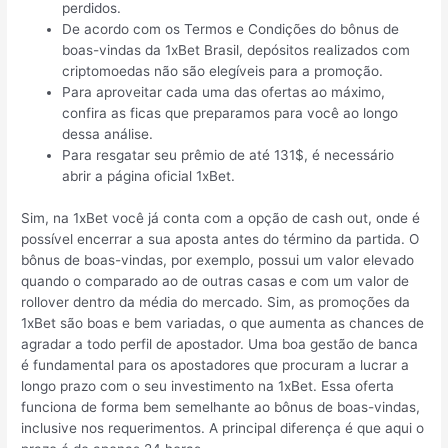
perdidos.
De acordo com os Termos e Condições do bônus de
boas-vindas da 1xBet Brasil, depósitos realizados com
criptomoedas não são elegíveis para a promoção.
Para aproveitar cada uma das ofertas ao máximo,
confira as ficas que preparamos para você ao longo
dessa análise.
Para resgatar seu prêmio de até 131$, é necessário
abrir a página oficial 1xBet.
Sim, na 1xBet você já conta com a opção de cash out, onde é
possível encerrar a sua aposta antes do término da partida. O
bônus de boas-vindas, por exemplo, possui um valor elevado
quando o comparado ao de outras casas e com um valor de
rollover dentro da média do mercado. Sim, as promoções da
1xBet são boas e bem variadas, o que aumenta as chances de
agradar a todo perfil de apostador. Uma boa gestão de banca
é fundamental para os apostadores que procuram a lucrar a
longo prazo com o seu investimento na 1xBet. Essa oferta
funciona de forma bem semelhante ao bônus de boas-vindas,
inclusive nos requerimentos. A principal diferença é que aqui o