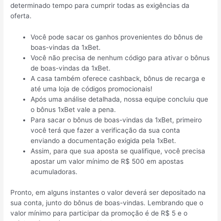
determinado tempo para cumprir todas as exigências da
oferta.
Você pode sacar os ganhos provenientes do bônus de
boas-vindas da 1xBet.
Você não precisa de nenhum código para ativar o bônus
de boas-vindas da 1xBet.
A casa também oferece cashback, bônus de recarga e
até uma loja de códigos promocionais!
Após uma análise detalhada, nossa equipe concluiu que
o bônus 1xBet vale a pena.
Para sacar o bônus de boas-vindas da 1xBet, primeiro
você terá que fazer a verificação da sua conta
enviando a documentação exigida pela 1xBet.
Assim, para que sua aposta se qualifique, você precisa
apostar um valor mínimo de R$ 500 em apostas
acumuladoras.
Pronto, em alguns instantes o valor deverá ser depositado na
sua conta, junto do bônus de boas-vindas. Lembrando que o
valor mínimo para participar da promoção é de R$ 5 e o