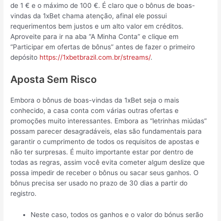
de 1 € e o máximo de 100 €. É claro que o bônus de boas-
vindas da 1xBet chama atenção, afinal ele possui
requerimentos bem justos e um alto valor em créditos.
Aproveite para ir na aba “A Minha Conta” e clique em
“Participar em ofertas de bônus” antes de fazer o primeiro
depósito
https://1xbetbrazil.com.br/streams/
.
Aposta Sem Risco
Embora o bônus de boas-vindas da 1xBet seja o mais
conhecido, a casa conta com várias outras ofertas e
promoções muito interessantes. Embora as “letrinhas miúdas”
possam parecer desagradáveis, elas são fundamentais para
garantir o cumprimento de todos os requisitos de apostas e
não ter surpresas. É muito importante estar por dentro de
todas as regras, assim você evita cometer algum deslize que
possa impedir de receber o bônus ou sacar seus ganhos. O
bônus precisa ser usado no prazo de 30 dias a partir do
registro.
Neste caso, todos os ganhos e o valor do bónus serão