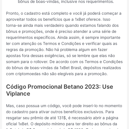
bônus de boas-vindas, inclusive nos requerimentos.
Pronto, o cadastro está completo e você já poderá começar a
aproveitar todos os benefícios que a 1xBet oferece. Isso
torna-se ainda mais verdadeiro quando estamos falando dos
bônus e promoções, onde é preciso atender a uma série de
requerimentos específicos. Ainda assim, é sempre importante
ler com atenção os Termos e Condições e verificar quais as
regras da promoção. Não há problema algum em fazer
apostas fora dessas exigências, só se lembre que elas não
somam para o rollover. De acordo com os Termos e Condições
do bônus de boas-vindas da 1xBet Brasil, depósitos realizados
com criptomoedas não são elegíveis para a promoção.
Código Promocional Betano 2023: Use
Viplance
Mas, caso possua um código, você pode inseri-lo no momento
do cadastro para ativar outros benefícios exclusivos. Para
resgatar seu prêmio de até 131$, é necessário abrir a página
oficial 1xBet. O depósito mínimo para ter direito ao bônus da