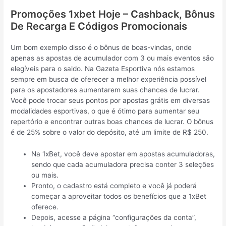
Promoções 1xbet Hoje – Cashback, Bônus
De Recarga E Códigos Promocionais
Um bom exemplo disso é o bônus de boas-vindas, onde
apenas as apostas de acumulador com 3 ou mais eventos são
elegíveis para o saldo. Na Gazeta Esportiva nós estamos
sempre em busca de oferecer a melhor experiência possível
para os apostadores aumentarem suas chances de lucrar.
Você pode trocar seus pontos por apostas grátis em diversas
modalidades esportivas, o que é ótimo para aumentar seu
repertório e encontrar outras boas chances de lucrar. O bônus
é de 25% sobre o valor do depósito, até um limite de R$ 250.
Na 1xBet, você deve apostar em apostas acumuladoras,
sendo que cada acumuladora precisa conter 3 seleções
ou mais.
Pronto, o cadastro está completo e você já poderá
começar a aproveitar todos os benefícios que a 1xBet
oferece.
Depois, acesse a página “configurações da conta”,