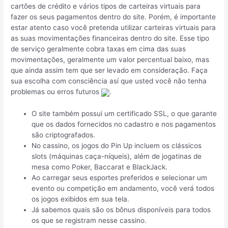
cartões de crédito e vários tipos de carteiras virtuais para
fazer os seus pagamentos dentro do site. Porém, é importante
estar atento caso você pretenda utilizar carteiras virtuais para
as suas movimentações financeiras dentro do site. Esse tipo
de serviço geralmente cobra taxas em cima das suas
movimentações, geralmente um valor percentual baixo, mas
que ainda assim tem que ser levado em consideração. Faça
sua escolha com consciência así que usted você não tenha
problemas ou erros futuros
.
O site também possui um certificado SSL, o que garante
que os dados fornecidos no cadastro e nos pagamentos
são criptografados.
No cassino, os jogos do Pin Up incluem os clássicos
slots (máquinas caça-níqueis), além de jogatinas de
mesa como Poker, Baccarat e BlackJack.
Ao carregar seus esportes preferidos e selecionar um
evento ou competição em andamento, você verá todos
os jogos exibidos em sua tela.
Já sabemos quais são os bônus disponíveis para todos
os que se registram nesse cassino.