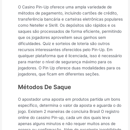
O Casino Pin-Up oferece uma ampla variedade de
métodos de pagamento, incluindo cartões de crédito,
transferência bancária e carteiras eletrônicas populares
como Neteller e Skrill. Os depósitos são rápidos e os
saques são processados de forma eficiente, permitindo
que os jogadores aproveitem seus ganhos sem
dificuldades. Quiz e sorteios de loteria são outros
recursos interessantes oferecidos pelo Pin-Up. Em
qualquer plataforma que é licenciada, isso é necessário
para manter o nível de segurança máximo para os
jogadores. O Pin Up oferece duas modalidades para os
jogadores, que ficam em diferentes seções.
Métodos De Saque
O apostador uma aposta em produtos partida um bons
específico, determina o valor da aposta e aguarda o do
jogo. Existem 2 maneiras de concluira Brasil O registro
online do cassino Pin-up, cada um dos quais leva
apenas alguns minutos e não requer muitos anos de
espera ou confirmação. Além de excelente jogabilidade,