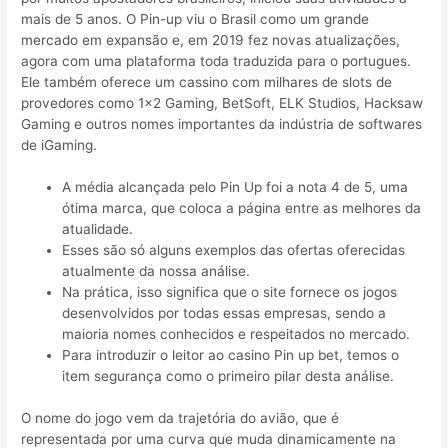
mais de 5 anos. O Pin-up viu o Brasil como um grande
mercado em expansão e, em 2019 fez novas atualizações,
agora com uma plataforma toda traduzida para o portugues.
Ele também oferece um cassino com milhares de slots de
provedores como 1×2 Gaming, BetSoft, ELK Studios, Hacksaw
Gaming e outros nomes importantes da indústria de softwares
de iGaming.
A média alcançada pelo Pin Up foi a nota 4 de 5, uma
ótima marca, que coloca a página entre as melhores da
atualidade.
Esses são só alguns exemplos das ofertas oferecidas
atualmente da nossa análise.
Na prática, isso significa que o site fornece os jogos
desenvolvidos por todas essas empresas, sendo a
maioria nomes conhecidos e respeitados no mercado.
Para introduzir o leitor ao casino Pin up bet, temos o
item segurança como o primeiro pilar desta análise.
O nome do jogo vem da trajetória do avião, que é
representada por uma curva que muda dinamicamente na