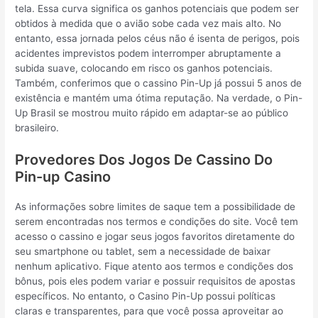
tela. Essa curva significa os ganhos potenciais que podem ser
obtidos à medida que o avião sobe cada vez mais alto. No
entanto, essa jornada pelos céus não é isenta de perigos, pois
acidentes imprevistos podem interromper abruptamente a
subida suave, colocando em risco os ganhos potenciais.
Também, conferimos que o cassino Pin-Up já possui 5 anos de
existência e mantém uma ótima reputação. Na verdade, o Pin-
Up Brasil se mostrou muito rápido em adaptar-se ao público
brasileiro.
Provedores Dos Jogos De Cassino Do
Pin-up Casino
As informações sobre limites de saque tem a possibilidade de
serem encontradas nos termos e condições do site. Você tem
acesso o cassino e jogar seus jogos favoritos diretamente do
seu smartphone ou tablet, sem a necessidade de baixar
nenhum aplicativo. Fique atento aos termos e condições dos
bônus, pois eles podem variar e possuir requisitos de apostas
específicos. No entanto, o Casino Pin-Up possui políticas
claras e transparentes, para que você possa aproveitar ao