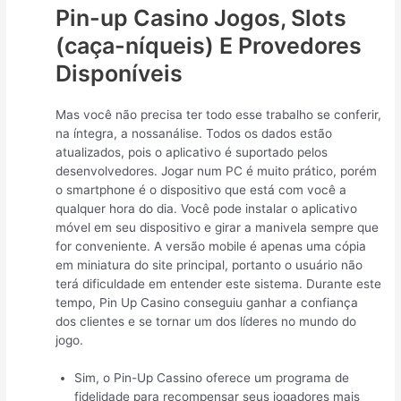
Pin-up Casino Jogos, Slots
(caça-níqueis) E Provedores
Disponíveis
Mas você não precisa ter todo esse trabalho se conferir,
na íntegra, a nossanálise. Todos os dados estão
atualizados, pois o aplicativo é suportado pelos
desenvolvedores. Jogar num PC é muito prático, porém
o smartphone é o dispositivo que está com você a
qualquer hora do dia. Você pode instalar o aplicativo
móvel em seu dispositivo e girar a manivela sempre que
for conveniente. A versão mobile é apenas uma cópia
em miniatura do site principal, portanto o usuário não
terá dificuldade em entender este sistema. Durante este
tempo, Pin Up Casino conseguiu ganhar a confiança
dos clientes e se tornar um dos líderes no mundo do
jogo.
Sim, o Pin-Up Cassino oferece um programa de
fidelidade para recompensar seus jogadores mais