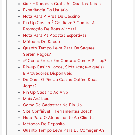
Quiz – Rodadas Gratis As Quartas-feiras
Experiência Do Usuário
Nota Para A Área De Cassino
Pin Up Casino É Confiavel? Confira A
Promoção De Boas-vindas!
Nota Para As Apostas Esportivas
Métodos De Saque
Quanto Tempo Leva Para Os Saques
Serem Pagos?
✅ Como Entrar Em Contato Com A Pin-up?
Pin-up Casino Jogos, Slots (caça-níqueis)
E Provedores Disponíveis
De Onde O Pin Up Casino Obtém Seus
Jogos?
Pin Up Cassino Ao Vivo
Mais Análises
Como Se Cadastrar Na Pin Up
Site Confiável Ferramentas Bosch
Nota Para O Atendimento Ao Cliente
Métodos De Depósito
Quanto Tempo Leva Para Eu Começar An