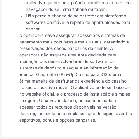
aplicativo quanto pela própria plataforma através do
navegador do seu smartphone ou tablet.
Não perca a chance de se entreter em plataforma
softwares confiável e repleta de oportunidades para
ganhar.
A operadora deve assegurar acesso aos sistemas de
pagamento mais populares e mais usuais, garantindo a
preservação dos dados bancários do cliente. A
operadora não esquece uma área dedicada para
indicação dos desenvolvedores de software, os
sistemas de depósito e saque e an informação da
licença. O aplicativo Pin-Up Casino para iOS é uma
ótima maneira de desfrutar da experiência do cassino
no seu dispositivo móvel. O aplicativo pode ser baixado
no website oficial, e o processo de instalação é simples
e seguro. Uma vez instalado, os usuários podem
acessar todos os recursos disponíveis na versão
desktop, incluindo uma ampla seleção de jogos, eventos
esportivos, bônus e opções bancárias.