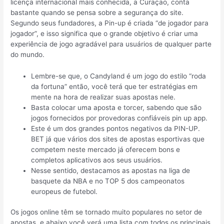
licença internacional mais conhecida, a Curaçao, conta
bastante quando se pensa sobre a segurança do site.
Segundo seus fundadores, a Pin-up é criada “de jogador para
jogador”, e isso significa que o grande objetivo é criar uma
experiência de jogo agradável para usuários de qualquer parte
do mundo.
Lembre-se que, o Candyland é um jogo do estilo “roda
da fortuna” então, você terá que ter estratégias em
mente na hora de realizar suas apostas nele.
Basta colocar uma aposta e torcer, sabendo que são
jogos fornecidos por provedoras confiáveis pin up app.
Este é um dos grandes pontos negativos da PIN-UP.
BET já que vários dos sites de apostas esportivas que
competem neste mercado já oferecem bons e
completos aplicativos aos seus usuários.
Nesse sentido, destacamos as apostas na liga de
basquete da NBA e no TOP 5 dos campeonatos
europeus de futebol.
Os jogos online têm se tornado muito populares no setor de
apostas, e abaixo você verá uma lista com todos os principais