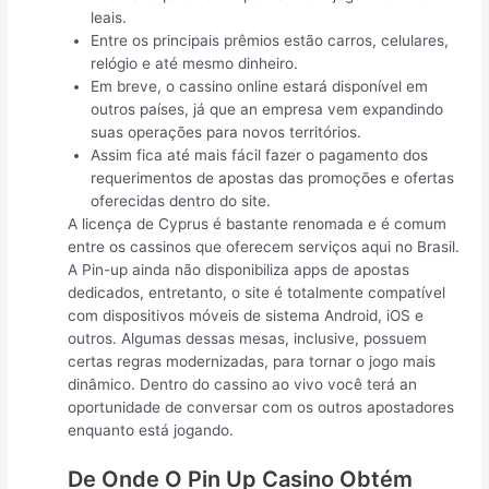
leais.
Entre os principais prêmios estão carros, celulares,
relógio e até mesmo dinheiro.
Em breve, o cassino online estará disponível em
outros países, já que an empresa vem expandindo
suas operações para novos territórios.
Assim fica até mais fácil fazer o pagamento dos
requerimentos de apostas das promoções e ofertas
oferecidas dentro do site.
A licença de Cyprus é bastante renomada e é comum
entre os cassinos que oferecem serviços aqui no Brasil.
A Pin-up ainda não disponibiliza apps de apostas
dedicados, entretanto, o site é totalmente compatível
com dispositivos móveis de sistema Android, iOS e
outros. Algumas dessas mesas, inclusive, possuem
certas regras modernizadas, para tornar o jogo mais
dinâmico. Dentro do cassino ao vivo você terá an
oportunidade de conversar com os outros apostadores
enquanto está jogando.
De Onde O Pin Up Casino Obtém