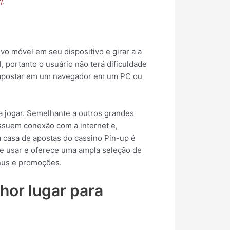
/
.
vo móvel em seu dispositivo e girar a a
 portanto o usuário não terá dificuldade
e apostar em um navegador em um PC ou
ra jogar. Semelhante a outros grandes
possuem conexão com a internet e,
a casa de apostas do cassino Pin-up é
de usar e oferece uma ampla seleção de
nus e promoções.
hor lugar para