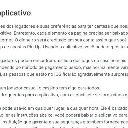
plicativo
 dos jogadores e suas preferências para ter certeza que nosso
sitiva. Entretanto, cada elemento da página precisa ser baixado
ternet. O dinheiro será creditado em sua conta assim que você 
p de apostas Pin Up. Usando o aplicativo, você pode depositar
jogadores podem encontrar uma lista dos jogos de cassino mais
endendo do método de pagamento usado, mas normalmente varia
 as pessoas que estão no iOS ficarão agradavelmente surpresa
m jogador casual, o cassino tem algo para todos.
s frequentes para o aplicativo, com as quais ele se torna ainda 
 pode usá-lo em qualquer lugar, a qualquer hora. Ele é baixado 
Ao ler as instruções abaixo, você poderá baixar o aplicativo pa
a instituição que garante a sua segurança e também fornece ace