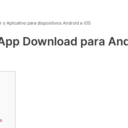
 o Aplicativo para dispositivos Android e iOS
App Download para And
a