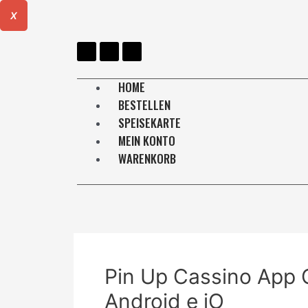
X
HOME
BESTELLEN
SPEISEKARTE
MEIN KONTO
WARENKORB
Pin Up Cassino App C
Android e iO