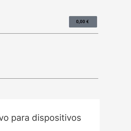
0,00
€
vo para dispositivos