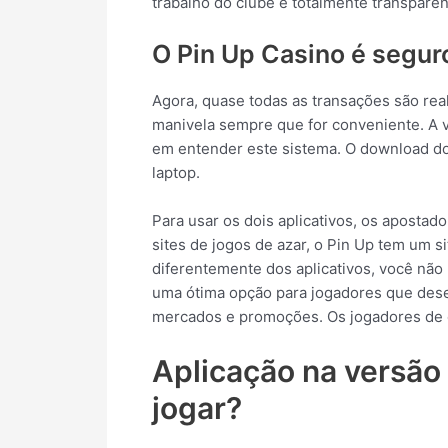
trabalho do clube é totalmente transpare
O Pin Up Casino é segur
Agora, quase todas as transações são real
manivela sempre que for conveniente. A ve
em entender este sistema. O download d
laptop.
Para usar os dois aplicativos, os apostad
sites de jogos de azar, o Pin Up tem um s
diferentemente dos aplicativos, você não 
uma ótima opção para jogadores que desej
mercados e promoções. Os jogadores de 
Aplicação na versão 
jogar?