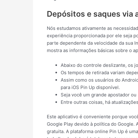
Depósitos e saques via a
Nós estudamos ativamente as necessidades
experiência proporcionada por ele seja po
parte dependente da velocidade da sua In
mostra as informações básicas sobre o ap
Abaixo do controle deslizante, os 
Os tempos de retirada variam dep
Assim como os usuários do Android,
para iOS Pin Up disponível.
Seja você um grande apostador ou u
Entre outras coisas, há atualizaçõe
Este aplicativo é conveniente porque você
Google Play devido à política do Google. 
gratuita. A plataforma online Pin Up é um