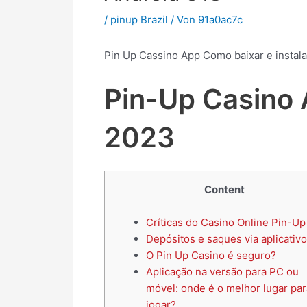
/
pinup Brazil
/ Von
91a0ac7c
Pin Up Cassino App Como baixar e instalar
Pin-Up Casino 
2023
Content
Críticas do Casino Online Pin-Up
Depósitos e saques via aplicativo
O Pin Up Casino é seguro?
Aplicação na versão para PC ou
móvel: onde é o melhor lugar par
jogar?