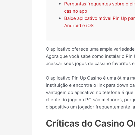
Perguntas frequentes sobre o pi
casino app
Baixe aplicativo móvel Pin Up pa
Android e iOS
O aplicativo oferece uma ampla variedade
Agora que você sabe como instalar o Pin 
acessar seus jogos de cassino favoritos e
O aplicativo Pin Up Casino é uma ótima man
instituição e encontre o link para downl
vantagem do aplicativo no telefone é qu
cliente do jogo no PC são melhores, porq
dispositivo um jogador frequentemente l
Críticas do Casino O