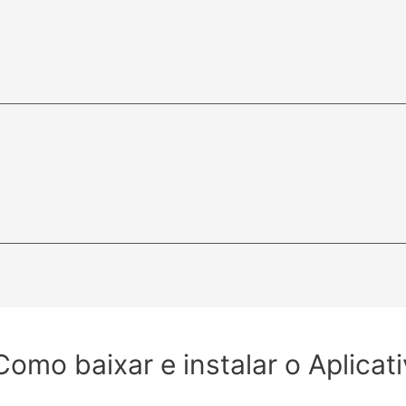
omo baixar e instalar o Aplicati