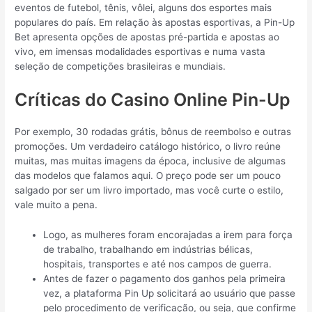
eventos de futebol, tênis, vôlei, alguns dos esportes mais
populares do país. Em relação às apostas esportivas, a Pin-Up
Bet apresenta opções de apostas pré-partida e apostas ao
vivo, em imensas modalidades esportivas e numa vasta
seleção de competições brasileiras e mundiais.
Críticas do Casino Online Pin-Up
Por exemplo, 30 rodadas grátis, bônus de reembolso e outras
promoções. Um verdadeiro catálogo histórico, o livro reúne
muitas, mas muitas imagens da época, inclusive de algumas
das modelos que falamos aqui. O preço pode ser um pouco
salgado por ser um livro importado, mas você curte o estilo,
vale muito a pena.
Logo, as mulheres foram encorajadas a irem para força
de trabalho, trabalhando em indústrias bélicas,
hospitais, transportes e até nos campos de guerra.
Antes de fazer o pagamento dos ganhos pela primeira
vez, a plataforma Pin Up solicitará ao usuário que passe
pelo procedimento de verificação, ou seja, que confirme