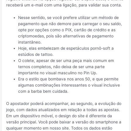
receberá um e-mail com uma ligação, para validar sua conta.
Nesse sentido, se você prefere utilizar um método de
pagamento que não demore para carregar o seu saldo,
opte por opções como o PIX, cartão de crédito e as
criptomoedas, pois são alternativas de pagamento
instantâneo.
Hoje, elas embelezam de espetáculos pornô-soft a
estúdios de tattoo.
O colete, apesar de ser uma peça mais comum em
ternos completos, não deixa de ser uma parte
importante no visual masculino no Pin Up.
Era o estilo que bombava nos anos 50, e que permite
algumas combinações interessantes o visual inclusive
com a barba bem cuidada.
O apostador poderá acompanhar, ao segundo, a evolução do
jogo, com dados atualizados em relação a todas as apostas.
Em um dispositivo móvel, o design do site é diferente da
versão principal. Você pode baixar a versão do smartphone a
qualquer momento em nosso site. Todos os dados estão