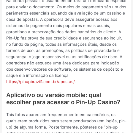
Na conta pessoal, o usuário encontrará um formulário especial
para enviar o documento. Os meios de pagamento são um dos
parâmetros essenciais aquando da avaliação de um cassino e
casa de apostas. A operadora deve assegurar acesso aos
sistemas de pagamento mais populares e mais usuais,
garantindo a preservação dos dados bancários do cliente. A
Pin-Up faz prova de sua credibilidade e segurança ao incluir,
no fundo da página, todas as informações úteis, desde os
termos de uso, às promoções, as políticas de privacidade e
segurança, o jogo responsável ou as notificações de risco. A
operadora não esquece uma área dedicada para indicação
dos desenvolvedores de software, os sistemas de depósito e
saque e a informação da licença
https://pinupbrazil1.com.br/apostas/
.
Aplicativo ou versão mobile: qual
escolher para acessar o Pin-Up Casino?
Tais fotos apareciam frequentemente em calendários, os
quais eram produzidos para serem pendurados (em inglês, pin-
up) de alguma forma. Posteriormente, pôsteres de “pin-up