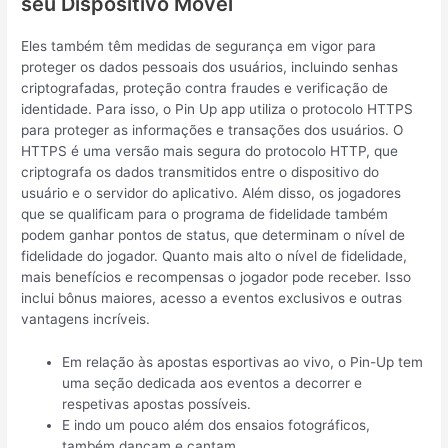
seu Dispositivo Móvel
Eles também têm medidas de segurança em vigor para
proteger os dados pessoais dos usuários, incluindo senhas
criptografadas, proteção contra fraudes e verificação de
identidade. Para isso, o Pin Up app utiliza o protocolo HTTPS
para proteger as informações e transações dos usuários. O
HTTPS é uma versão mais segura do protocolo HTTP, que
criptografa os dados transmitidos entre o dispositivo do
usuário e o servidor do aplicativo. Além disso, os jogadores
que se qualificam para o programa de fidelidade também
podem ganhar pontos de status, que determinam o nível de
fidelidade do jogador. Quanto mais alto o nível de fidelidade,
mais benefícios e recompensas o jogador pode receber. Isso
inclui bônus maiores, acesso a eventos exclusivos e outras
vantagens incríveis.
Em relação às apostas esportivas ao vivo, o Pin-Up tem
uma seção dedicada aos eventos a decorrer e
respetivas apostas possíveis.
E indo um pouco além dos ensaios fotográficos,
também dançam e cantam.