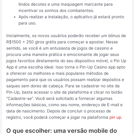
lindos decotes e uma maquiagem marcante para
incentivar os sonhos dos combatentes.
Após realizar a instalação, o aplicativo já estará pronto
para uso.
Inicialmente, os novos usuários poderão receber um bônus de
R$1500 + 250 giros grátis para começar a apostar. Nesse
sentido, se você é um entusiasta de jogos de cassino e
procura uma maneira prática e emocionante de jogar seus
jogos favoritos diretamente do seu dispositivo móvel, o Pin Up
App é uma escolha ideal. Isso torna o Pin-Up Casino app apto
a oferecer os melhores e mais populares métodos de
pagamento para que os usuários possam realizar depósitos e
saques sem dores de cabeça. Para se cadastrar no site da
Pin-Up, basta acessar o site da plataforma e clicar no botão
“Cadastre-se”. Você será solicitado a fornecer algumas
informações básicas, como seu nome, endereço de E-mail e
data de nascimento. Depois de concluir o processo de
registro, você poderá começar a jogar na plataforma
pin up
.
O que escolher: uma versão mobile do