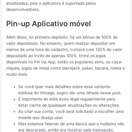
atualizados, pois o aplicativo é suportado pelos
desenvolvedores.
Pin-up Aplicativo móvel
Além disso, no primeiro depósito, há um bônus de 100% do
valor depositado. No entanto, quem realizar depositar em
menos de uma hora do cadastro, contará com 120% do valor
depositado ao invés de apenas 100%. Entre os jogos
disponíveis no Pin Up App, estão os populares slots, ou caça-
níqueis, jogos de mesa como blackjack, poker, bacará, roleta e
muito mais.
Se você quer mais detalhes sobre essa vertente
estilosa do Vintage, sugiro dar uma olhada nesse post.
É importante ler este aviso legal regularmente para
estar ciente de quaisquer atualizações ou alterações.
Ao criar sua conta, você será solicitado a escolher uma
moeda que deseja usar.
Mas estamos falando de uma época que o nudismo não
era descarado, então era mostrar pela insinuação,