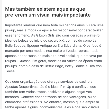
Mas também existem aquelas que
preferem um visual mais impactante
Importante lembrar que nem toda mulher dos anos 50 era uma
pin-up, mas a moda da época foi responsável por caracterizar
esse fenômeno. As Gibson Girls são consideradas o primeiro
ideal de beleza do início do século XX, conhecido como La
Belle Epoque, Epoque Antique ou Era Eduardiana. O período é
marcado por uma moda ainda muito elitizada, representada
apenas por pessoas de mais alto nível social, que presava por
roupas luxuosas. Em geral, modelos ou atrizes da época eram
pin-ups, como o caso de Bettie Page, Betty Grable e Dita Von
Teese.
Qualquer organização que ofereça serviços de casino e
Apostas Desportivas não é o ideal. Pin-Up é confiável que
também tem vários traços positivos e alguns negativos
menores. Comece concentrando-se nas vantagens, ou os
chamados profissionais. No entanto, mesmo que a empresa
tenha apenas alguns inconvenientes, eles ainda são visíveis.