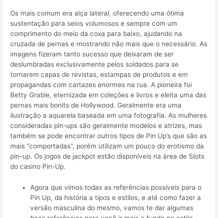
Os mais comum era alça lateral, oferecendo uma ótima
sustentação para seios volumosos e sempre com um
comprimento do meio da coxa para baixo, ajudando na
cruzada de pernas e mostrando não mais que o necessário. As
imagens fizeram tanto sucesso que deixaram de ser
deslumbradas exclusivamente pelos soldados para se
tornarem capas de revistas, estampas de produtos e em
propagandas com cartazes enormes na rua. A pioneira foi
Betty Grable, eternizada em coleções e livros e eleita uma das
pernas mais bonits de Hollywood. Geralmente era uma
ilustração a aquarela baseada em uma fotografia. As mulheres
consideradas pin-ups são geralmente modelos e atrizes, mas
também se pode encontrar outros tipos de Pin Up’s que são as
mais “comportadas”, porém utilizam um pouco do erotismo da
pin-up. Os jogos de jackpot estão disponíveis na área de Slots
do casino Pin-Up.
Agora que vimos todas as referências possíveis para o
Pin Up, da história a tipos e estilos, e até como fazer a
versão masculina do mesmo, vamos te dar algumas