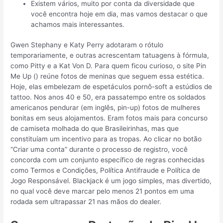
Existem vários, muito por conta da diversidade que
você encontra hoje em dia, mas vamos destacar o que
achamos mais interessantes.
Gwen Stephany e Katy Perry adotaram o rótulo
temporariamente, e outras acrescentam tatuagens à fórmula,
como Pitty e a Kat Von D. Para quem ficou curioso, o site Pin
Me Up () reúne fotos de meninas que seguem essa estética.
Hoje, elas embelezam de espetáculos pornô-soft a estúdios de
tattoo. Nos anos 40 e 50, era passatempo entre os soldados
americanos pendurar (em inglês, pin-up) fotos de mulheres
bonitas em seus alojamentos. Eram fotos mais para concurso
de camiseta molhada do que Brasileirinhas, mas que
constituíam um incentivo para as tropas. Ao clicar no botão
“Criar uma conta” durante o processo de registro, você
concorda com um conjunto específico de regras conhecidas
como Termos e Condições, Política Antifraude e Política de
Jogo Responsável. Blackjack é um jogo simples, mas divertido,
no qual você deve marcar pelo menos 21 pontos em uma
rodada sem ultrapassar 21 nas mãos do dealer.