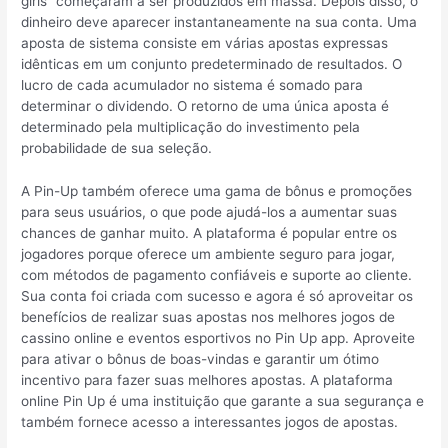
girls” começaram a ser produzidos em massa. Depois disso, o
dinheiro deve aparecer instantaneamente na sua conta. Uma
aposta de sistema consiste em várias apostas expressas
idênticas em um conjunto predeterminado de resultados. O
lucro de cada acumulador no sistema é somado para
determinar o dividendo. O retorno de uma única aposta é
determinado pela multiplicação do investimento pela
probabilidade de sua seleção.
A Pin-Up também oferece uma gama de bônus e promoções
para seus usuários, o que pode ajudá-los a aumentar suas
chances de ganhar muito. A plataforma é popular entre os
jogadores porque oferece um ambiente seguro para jogar,
com métodos de pagamento confiáveis e suporte ao cliente.
Sua conta foi criada com sucesso e agora é só aproveitar os
benefícios de realizar suas apostas nos melhores jogos de
cassino online e eventos esportivos no Pin Up app. Aproveite
para ativar o bônus de boas-vindas e garantir um ótimo
incentivo para fazer suas melhores apostas. A plataforma
online Pin Up é uma instituição que garante a sua segurança e
também fornece acesso a interessantes jogos de apostas.