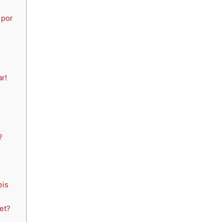
 por
r!
?
eis
et?