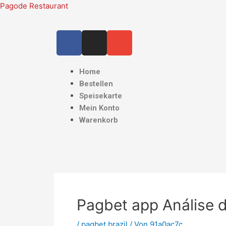
Pagode Restaurant
Home
Bestellen
Speisekarte
Mein Konto
Warenkorb
Pagbet app Análise 
/
pagbet brazil
/ Von
91a0ac7c