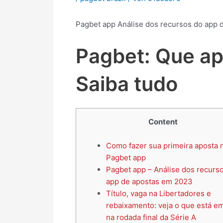
Pagbet app Análise dos recursos do app
Pagbet: Que ap
Saiba tudo
Content
Como fazer sua primeira aposta 
Pagbet app
Pagbet app – Análise dos recurs
app de apostas em 2023
Título, vaga na Libertadores e
rebaixamento: veja o que está e
na rodada final da Série A