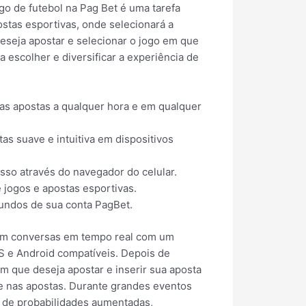
o de futebol na Pag Bet é uma tarefa
ostas esportivas, onde selecionará a
eseja apostar e selecionar o jogo em que
 escolher e diversificar a experiência de
suas apostas a qualquer hora e em qualquer
as suave e intuitiva em dispositivos
sso através do navegador do celular.
 jogos e apostas esportivas.
fundos de sua conta PagBet.
 em conversas em tempo real com um
OS e Android compatíveis. Depois de
m que deseja apostar e inserir sua aposta
 e nas apostas. Durante grandes eventos
r de probabilidades aumentadas,