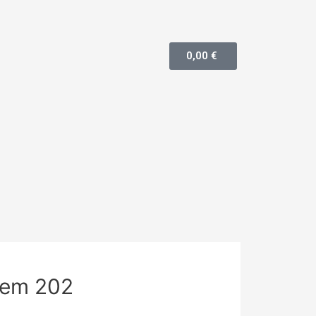
0,00
€
 em 202