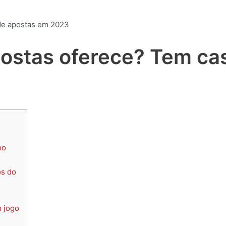
 de apostas em 2023
ostas oferece? Tem ca
no
os do
m jogo