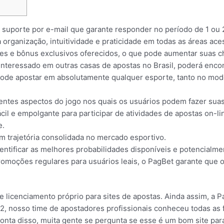
porte por e-mail que garante responder no período de 1 ou 2 h
 organização, intuitividade e praticidade em todas as áreas ace
es e bônus exclusivos oferecidos, o que pode aumentar suas ch
interessado em outras casas de apostas no Brasil, poderá encon
 pode apostar em absolutamente qualquer esporte, tanto no mo
ntes aspectos do jogo nos quais os usuários podem fazer suas
cil e empolgante para participar de atividades de apostas on-l
e.
 trajetória consolidada no mercado esportivo.
dentificar as melhores probabilidades disponíveis e potencialm
omoções regulares para usuários leais, o PagBet garante que 
 e licenciamento próprio para sites de apostas. Ainda assim, a 
 nosso time de apostadores profissionais conheceu todas as f
conta disso, muita gente se pergunta se esse é um bom site par