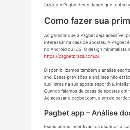
fazer um Pagbet teste desde que tenha mai
Como fazer sua prim
Ao garantir que a Pagbet seja acessível 
interessar na casa de apostas. A Pagbet é
no Android ou iOS. O design minimalista 
https://pagbetbrazil.com.br
.
Disponibilizamos também a análise escrit
ano. Essas previsões e análises não estã
auxiliares na sua aposta esportiva. Infe
Quando falamos de casas de apostas onli
Ao acessar o pagbet.com, além de partici
Pagbet app – Análise d
Esses bônus incentivam os usuários a co