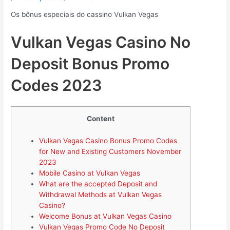
Os bônus especiais do cassino Vulkan Vegas
Vulkan Vegas Casino No
Deposit Bonus Promo
Codes 2023
Content
Vulkan Vegas Casino Bonus Promo Codes
for New and Existing Customers November
2023
Mobile Casino at Vulkan Vegas
What are the accepted Deposit and
Withdrawal Methods at Vulkan Vegas
Casino?
Welcome Bonus at Vulkan Vegas Casino
Vulkan Vegas Promo Code No Deposit