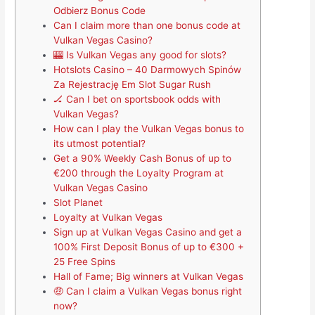
Odbierz Bonus Code
Can I claim more than one bonus code at
Vulkan Vegas Casino?
🎰 Is Vulkan Vegas any good for slots?
Hotslots Casino – 40 Darmowych Spinów
Za Rejestrację Em Slot Sugar Rush
🏒 Can I bet on sportsbook odds with
Vulkan Vegas?
How can I play the Vulkan Vegas bonus to
its utmost potential?
Get a 90% Weekly Cash Bonus of up to
€200 through the Loyalty Program at
Vulkan Vegas Casino
Slot Planet
Loyalty at Vulkan Vegas
Sign up at Vulkan Vegas Casino and get a
100% First Deposit Bonus of up to €300 +
25 Free Spins
Hall of Fame; Big winners at Vulkan Vegas
🤑 Can I claim a Vulkan Vegas bonus right
now?