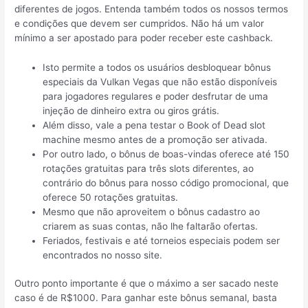
diferentes de jogos. Entenda também todos os nossos termos
e condições que devem ser cumpridos. Não há um valor
mínimo a ser apostado para poder receber este cashback.
Isto permite a todos os usuários desbloquear bônus
especiais da Vulkan Vegas que não estão disponíveis
para jogadores regulares e poder desfrutar de uma
injeção de dinheiro extra ou giros grátis.
Além disso, vale a pena testar o Book of Dead slot
machine mesmo antes de a promoção ser ativada.
Por outro lado, o bônus de boas-vindas oferece até 150
rotações gratuitas para três slots diferentes, ao
contrário do bônus para nosso código promocional, que
oferece 50 rotações gratuitas.
Mesmo que não aproveitem o bônus cadastro ao
criarem as suas contas, não lhe faltarão ofertas.
Feriados, festivais e até torneios especiais podem ser
encontrados no nosso site.
Outro ponto importante é que o máximo a ser sacado neste
caso é de R$1000. Para ganhar este bônus semanal, basta