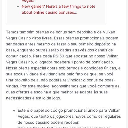
Vegas?
New gamer? Here’s a few things to note
about online casino bonuses…
Temos também ofertas de bônus sem depósito e de Vulkan
Vegas Casino giros livres. Essas ofertas promocionais podem
ser dadas antes mesmo de fazer o seu primeiro depósito na
casa, enquanto outras serão dadas através dos canais de
comunicação. Para cada R$ 50 que apostar no nosso Vulkan
Vegas Cassino, o jogador receberá 1 ponto de bonificação.
Nossa oferta especial opera sob termos e condições únicas, e
sua exclusividade é evidenciada pelo fato de que, se você
tirar proveito dela, não poderá reivindicar o bônus de boas-
vindas. Por este motivo, aconselhamos que você compare as
duas ofertas e escolha a que melhor se adapta às suas
necessidades e estilo de jogo.
Este é o papel do código promocional único para Vulkan
Vegas, que tanto os jogadores novos como os regulares
de nosso cassino podem receber.