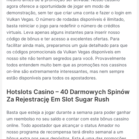
agora oferece a oportunidade de jogar em modo de
demonstração, sem ter que criar uma conta e fazer o login em
Vulkan Vegas. O número de rodadas disponíveis é ilimitado,
basta reiniciar o jogo para redefinir o número de créditos
virtuais. Leva apenas alguns instantes para inserir nosso
código de bônus e ter acesso a excelentes ofertas. Para
facilitar ainda mais, preparamos um guia detalhado para que
os códigos promocionais da Vulkan Vegas disponíveis em
nosso site não tenham segredos para você. Provavelmente
todos entendem muito bem que as promoções nos cassinos
on-line são extremamente interessantes, mas nem sempre
estão disponíveis para todos os apostadores.
Hotslots Casino – 40 Darmowych Spinów
Za Rejestrację Em Slot Sugar Rush
Basta que esteja a jogar durante a semana para poder ganhar
um reembolso no seu saldo e contar com este bônus cassino
online. Todo apostador que alcançar o status Amador no
nosso programa de recompensa terá direito semanal a um
bônus extra nos seus depósitos. Esta é uma das promoções