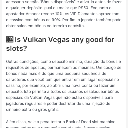
acessar a secção “Bônus disponíveis” e ativá-lo antes de fazer
o qualquer depósito igual ou maior que R$50. Enquanto o
apostador Amador recebe 10%, os VIP Diamantes aproveitam
o cassino com bônus de 90%. Por fim, o jogador também pode
obter saldo em bônus no terceiro depósito.
🎰 Is Vulkan Vegas any good for
slots?
Outras condições, como depósito mínimo, duração do bônus e
requisitos de apostas, permanecem as mesmas. Um código de
bônus nada mais é do que uma pequena seqüência de
caracteres que você tem que entrar em um lugar especial no
cassino, por exemplo, ao abrir uma nova conta ou fazer um
depósito. Isto permite a todos os usuários desbloquear bônus
especiais da Vulkan Vegas que não estão disponíveis para
jogadores regulares e poder desfrutar de uma injeção de
dinheiro extra ou giros grátis.
Além disso, vale a pena testar o Book of Dead slot machine
mesmo antes de a promoção ser ativada. Nosso cassino