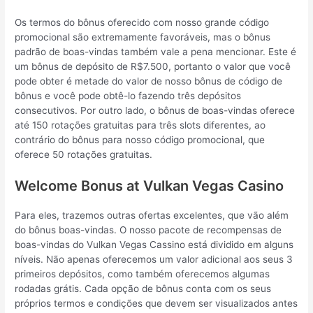
Os termos do bônus oferecido com nosso grande código
promocional são extremamente favoráveis, mas o bônus
padrão de boas-vindas também vale a pena mencionar. Este é
um bônus de depósito de R$7.500, portanto o valor que você
pode obter é metade do valor de nosso bônus de código de
bônus e você pode obtê-lo fazendo três depósitos
consecutivos. Por outro lado, o bônus de boas-vindas oferece
até 150 rotações gratuitas para três slots diferentes, ao
contrário do bônus para nosso código promocional, que
oferece 50 rotações gratuitas.
Welcome Bonus at Vulkan Vegas Casino
Para eles, trazemos outras ofertas excelentes, que vão além
do bônus boas-vindas. O nosso pacote de recompensas de
boas-vindas do Vulkan Vegas Cassino está dividido em alguns
níveis. Não apenas oferecemos um valor adicional aos seus 3
primeiros depósitos, como também oferecemos algumas
rodadas grátis. Cada opção de bônus conta com os seus
próprios termos e condições que devem ser visualizados antes