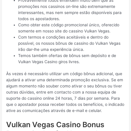
Provavelmente todos entendem muito bem que as
promoções nos cassinos on-line são extremamente
interessantes, mas nem sempre estão disponíveis para
todos os apostadores.
Como obter este código promocional único, oferecido
somente em nosso site do cassino Vulkan Vegas.
Com termos e condições aceitáveis e dentro do
possível, os nossos bônus de cassino do Vulkan Vegas
irão dar-lhe uma experiência única.
Temos também ofertas de bônus sem depósito e de
Vulkan Vegas Casino giros livres.
Às vezes é necessário utilizar um código bônus adicional, que
ajudará a ativar uma determinada promoção exclusiva. Se em
algum momento não souber como ativar o seu bônus ou tiver
outras dúvidas, entre em contacto com a nossa equipa de
suporte do cassino online 24 horas, 7 dias por semana. Para
que o apostador possa receber todos os benefícios, o indicado
ative as comunicações através de e-mail e celular.
Vulkan Vegas Casino Bonus