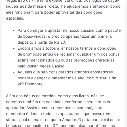
Vegas irão dar-lhe uma experiência única. Dos jogos de caça-
níqueis aos de mesa e roleta, lhe ajudaremos a entender como
eles funcionam para poder aproveitar das condições
especiais.
Para começar a apostar no nosso cassino com o pacote
de boas-vindas, é preciso apenas fazer um primeiro
depósito a partir de R$ 20.
Encorajamos a todos a ler nossos termos e condições
de promoção antes de reclamar qualquer um dos bônus
acima mencionados ou outras promoções oferecidas
pelo Vulkan Vegas Casino.
Aqueles que são considerados grandes apostadores
podem alcançar o patamar mais alto, com o status de
VIP Diamante.
Além dos bônus de cassino, como giros livres, nós lhe
daremos também um cashback conforme o seu status do
apostador. Assim como a recompensa semanal, este
reembolso é dado a todos os apostadores que possuírem
status igual ou maior do que o Amador. O patamar inicial deste
bônus sem depósito é de 3%, podendo alcançar até mesmo