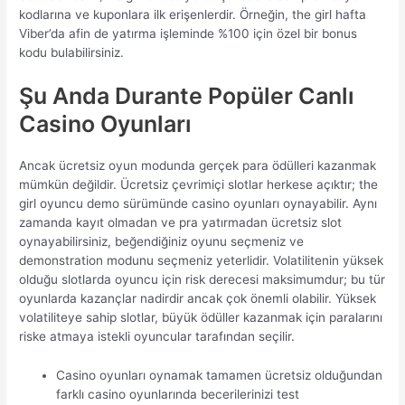
kodlarına ve kuponlara ilk erişenlerdir. Örneğin, the girl hafta
Viber’da afin de yatırma işleminde %100 için özel bir bonus
kodu bulabilirsiniz.
Şu Anda Durante Popüler Canlı
Casino Oyunları
Ancak ücretsiz oyun modunda gerçek para ödülleri kazanmak
mümkün değildir. Ücretsiz çevrimiçi slotlar herkese açıktır; the
girl oyuncu demo sürümünde casino oyunları oynayabilir. Aynı
zamanda kayıt olmadan ve pra yatırmadan ücretsiz slot
oynayabilirsiniz, beğendiğiniz oyunu seçmeniz ve
demonstration modunu seçmeniz yeterlidir. Volatilitenin yüksek
olduğu slotlarda oyuncu için risk derecesi maksimumdur; bu tür
oyunlarda kazançlar nadirdir ancak çok önemli olabilir. Yüksek
volatiliteye sahip slotlar, büyük ödüller kazanmak için paralarını
riske atmaya istekli oyuncular tarafından seçilir.
Casino oyunları oynamak tamamen ücretsiz olduğundan
farklı casino oyunlarında becerilerinizi test