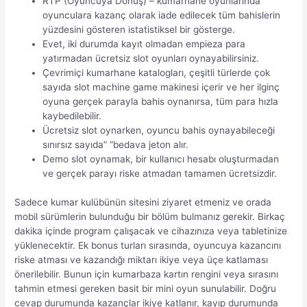
RTP (Oyuncuya Dönüş) – kumarhane oyunlarında
oyunculara kazanç olarak iade edilecek tüm bahislerin
yüzdesini gösteren istatistiksel bir gösterge.
Evet, iki durumda kayıt olmadan empieza para
yatırmadan ücretsiz slot oyunları oynayabilirsiniz.
Çevrimiçi kumarhane katalogları, çeşitli türlerde çok
sayıda slot machine game makinesi içerir ve her ilginç
oyuna gerçek parayla bahis oynanırsa, tüm para hızla
kaybedilebilir.
Ücretsiz slot oynarken, oyuncu bahis oynayabileceği
sınırsız sayıda” “bedava jeton alır.
Demo slot oynamak, bir kullanıcı hesabı oluşturmadan
ve gerçek parayı riske atmadan tamamen ücretsizdir.
Sadece kumar kulübünün sitesini ziyaret etmeniz ve orada
mobil sürümlerin bulunduğu bir bölüm bulmanız gerekir. Birkaç
dakika içinde program çalışacak ve cihazınıza veya tabletinize
yüklenecektir. Ek bonus turları sırasında, oyuncuya kazancını
riske atması ve kazandığı miktarı ikiye veya üçe katlaması
önerilebilir. Bunun için kumarbaza kartın rengini veya sırasını
tahmin etmesi gereken basit bir mini oyun sunulabilir. Doğru
cevap durumunda kazançlar ikiye katlanır, kayıp durumunda