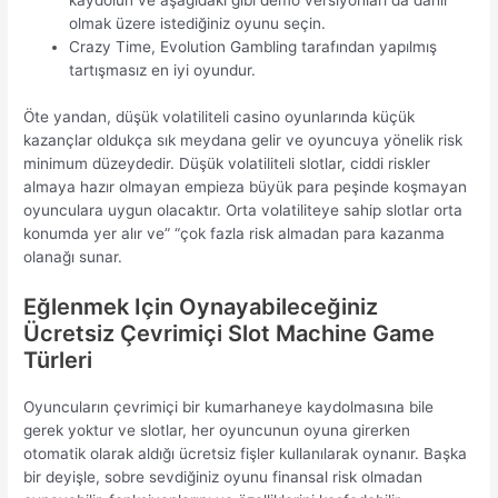
kaydolun ve aşağıdaki gibi demo versiyonları da dahil
olmak üzere istediğiniz oyunu seçin.
Crazy Time, Evolution Gambling tarafından yapılmış
tartışmasız en iyi oyundur.
Öte yandan, düşük volatiliteli casino oyunlarında küçük
kazançlar oldukça sık meydana gelir ve oyuncuya yönelik risk
minimum düzeydedir. Düşük volatiliteli slotlar, ciddi riskler
almaya hazır olmayan empieza büyük para peşinde koşmayan
oyunculara uygun olacaktır. Orta volatiliteye sahip slotlar orta
konumda yer alır ve” “çok fazla risk almadan para kazanma
olanağı sunar.
Eğlenmek Için Oynayabileceğiniz
Ücretsiz Çevrimiçi Slot Machine Game
Türleri
Oyuncuların çevrimiçi bir kumarhaneye kaydolmasına bile
gerek yoktur ve slotlar, her oyuncunun oyuna girerken
otomatik olarak aldığı ücretsiz fişler kullanılarak oynanır. Başka
bir deyişle, sobre sevdiğiniz oyunu finansal risk olmadan