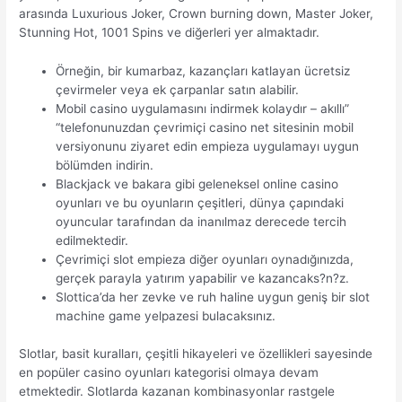
arasında Luxurious Joker, Crown burning down, Master Joker,
Stunning Hot, 1001 Spins ve diğerleri yer almaktadır.
Örneğin, bir kumarbaz, kazançları katlayan ücretsiz
çevirmeler veya ek çarpanlar satın alabilir.
Mobil casino uygulamasını indirmek kolaydır – akıllı”
“telefonunuzdan çevrimiçi casino net sitesinin mobil
versiyonunu ziyaret edin empieza uygulamayı uygun
bölümden indirin.
Blackjack ve bakara gibi geleneksel online casino
oyunları ve bu oyunların çeşitleri, dünya çapındaki
oyuncular tarafından da inanılmaz derecede tercih
edilmektedir.
Çevrimiçi slot empieza diğer oyunları oynadığınızda,
gerçek parayla yatırım yapabilir ve kazancaks?n?z.
Slottica’da her zevke ve ruh haline uygun geniş bir slot
machine game yelpazesi bulacaksınız.
Slotlar, basit kuralları, çeşitli hikayeleri ve özellikleri sayesinde
en popüler casino oyunları kategorisi olmaya devam
etmektedir. Slotlarda kazanan kombinasyonlar rastgele