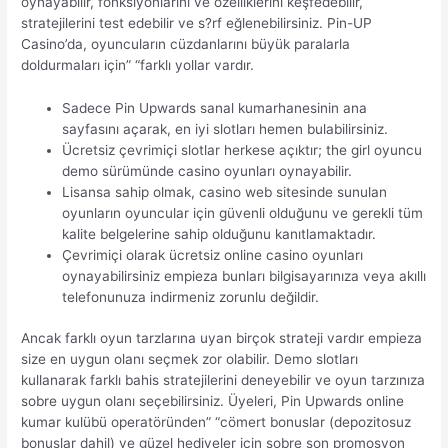
oynayabilir, fonksiyonlarını ve özelliklerini keşfedebilir,
stratejilerini test edebilir ve s?rf eğlenebilirsiniz. Pin-UP
Casino’da, oyuncuların cüzdanlarını büyük paralarla
doldurmaları için” “farklı yollar vardır.
Sadece Pin Upwards sanal kumarhanesinin ana
sayfasını açarak, en iyi slotları hemen bulabilirsiniz.
Ücretsiz çevrimiçi slotlar herkese açıktır; the girl oyuncu
demo sürümünde casino oyunları oynayabilir.
Lisansa sahip olmak, casino web sitesinde sunulan
oyunların oyuncular için güvenli olduğunu ve gerekli tüm
kalite belgelerine sahip olduğunu kanıtlamaktadır.
Çevrimiçi olarak ücretsiz online casino oyunları
oynayabilirsiniz empieza bunları bilgisayarınıza veya akıllı
telefonunuza indirmeniz zorunlu değildir.
Ancak farklı oyun tarzlarına uyan birçok strateji vardır empieza
size en uygun olanı seçmek zor olabilir. Demo slotları
kullanarak farklı bahis stratejilerini deneyebilir ve oyun tarzınıza
sobre uygun olanı seçebilirsiniz. Üyeleri, Pin Upwards online
kumar kulübü operatöründen” “cömert bonuslar (depozitosuz
bonuslar dahil) ve güzel hediyeler için sobre son promosyon