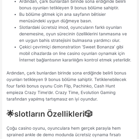
Ardından, çark bunlardan birinde sona erdiğinde belirli
bonus oyunları tetikleyen 9 bonus bölüme sahiptir.
Bu bölüme gitmek için ana sayfanın bêtisier
menüsündeki uygun düğmeye basın.
Slotlardaki ücretsiz imod, oyuncuların farklı oyunları
denemesine, oyun sürecinin özelliklerini tanımasına ve
en uygun bahis stratejisini bulmasına yardımcı olur.
Çekici çevrimiçi demonstration ‘Sweet Bonanza’ gibi
mobil cihazlarda on line casino oyunları oynamak için
İnternet bağlantısının kararlılığını kontrol etmek yeterlidir.
Ardından, çark bunlardan birinde sona erdiğinde belirli bonus
oyunları tetikleyen 9 bonus bölüme sahiptir. Tetiklenebilecek
four farklı bonus oyunu Coin Flip, Pachinko, Cash Hunt
empieza Crazy Time’dır. Crazy Time, Evolution Gaming
tarafından yapılmış tartışmasız en iyi oyundur.
🌟slotların Özellikleri🎲
Çoğu casino oyunu, oyunculara hem gerçek parayla hem
sprained ankle de demo modunda ücretsiz oynama fırsatı