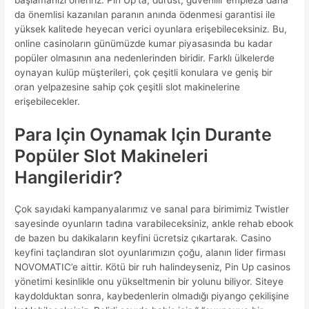
başlamanızı öneririz. Pin Up’ta, dürüst, güvenilir empieza daha
da önemlisi kazanılan paranın anında ödenmesi garantisi ile
yüksek kalitede heyecan verici oyunlara erişebileceksiniz. Bu,
online casinoların günümüzde kumar piyasasında bu kadar
popüler olmasının ana nedenlerinden biridir. Farklı ülkelerde
oynayan kulüp müşterileri, çok çeşitli konulara ve geniş bir
oran yelpazesine sahip çok çeşitli slot makinelerine
erişebilecekler.
Para Için Oynamak Için Durante
Popüler Slot Makineleri
Hangileridir?
Çok sayıdaki kampanyalarımız ve sanal para birimimiz Twistler
sayesinde oyunların tadına varabileceksiniz, ankle rehab ebook
de bazen bu dakikaların keyfini ücretsiz çıkartarak. Casino
keyfini taçlandıran slot oyunlarımızın çoğu, alanın lider firması
NOVOMATIC’e aittir. Kötü bir ruh halindeyseniz, Pin Up casinos
yönetimi kesinlikle onu yükseltmenin bir yolunu biliyor. Siteye
kaydolduktan sonra, kaybedenlerin olmadığı piyango çekilişine