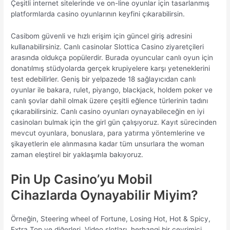
Çeşitli internet sitelerinde ve on-line oyunlar için tasarlanmış
platformlarda casino oyunlarının keyfini çıkarabilirsin.
Casibom güvenli ve hızlı erişim için güncel giriş adresini
kullanabilirsiniz. Canlı casinolar Slottica Casino ziyaretçileri
arasında oldukça popülerdir. Burada oyuncular canlı oyun için
donatılmış stüdyolarda gerçek krupiyelere karşı yeteneklerini
test edebilirler. Geniş bir yelpazede 18 sağlayıcıdan canlı
oyunlar ile bakara, rulet, piyango, blackjack, holdem poker ve
canlı şovlar dahil olmak üzere çeşitli eğlence türlerinin tadını
çıkarabilirsiniz. Canlı casino oyunları oynayabileceğin en iyi
casinoları bulmak için the girl gün çalışıyoruz. Kayıt sürecinden
mevcut oyunlara, bonuslara, para yatırma yöntemlerine ve
şikayetlerin ele alınmasına kadar tüm unsurlara the woman
zaman eleştirel bir yaklaşımla bakıyoruz.
Pin Up Casino’yu Mobil
Cihazlarda Oynayabilir Miyim?
Örneğin, Steering wheel of Fortune, Losing Hot, Hot & Spicy,
Extra Top ve diğerleri. Video slotları, herhangi bir çevrimiçi