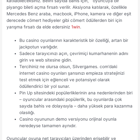
katılabileceksiniz. Belirli sayıda bahis için,” “oyuncuya bir
piyango bileti açma fırsatı verilir. Aksiyona katılarak, özellikle
Mercedes Benz araba, macbook, iPhone, kamera ve diğer eşit
derecede cömert hediyeler gibi cömert ödüllerden biri için
yarışma fırsatı da elde edersiniz
1win
.
Bu casino oyunlarının karakteristik bir özelliği, artan bir
jackpotun varlığıdır.
Sadece tarayıcınızı açın, çevrimiçi kumarhanenin adını
girin ve web sitesine gidin.
Tercihiniz ne olursa olsun, Silvergames. com’daki
internet casino oyunları şansınızı empieza stratejinizi
test etmek için eğlenceli ve potansiyel olarak
ödüllendirici bir yol sunar.
Pin Up sitesindeki popülerliklerinin ana nedenlerinden biri
– oyuncular arasındaki popülerlik, bu oyunlarda çok
sayıda bahis ve dolayısıyla – daha yüksek para kazanma
olasılığı.
Casino oyununun demo versiyonu orijinal oyunla
neredeyse tamamen aynıdır.
Oyuncular oyuna net tarayıcıları üzerinden erişebilir ve