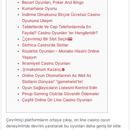
Beceri Oyunları, Poker And Bingo
Kumarhane Oyunu
İndirme Olmaksınız Birçok Ücretsiz Casino
Oyununa Ulaşım
Tabletlerde Ve Cep Telefonlarında En
Faydal? Casino Oyunları ‘ler Hangileridir?
👆çevrimiçi Bir Slot Seçin🎰
Slottica Casino’da Slotlar
Roulette Oyunları – Monako Hissini Online
Yaşayın
İkramiyeli Casino Oyunları
🥇maksimum Kazanç💲
Online Oyun Otomatlarının As Well As
Slotların Dünyası” “gametwist’te!
Oyun Sağlayıcıların Listesini Kontrol Edin
Pinup Gaming Club’da Güvenilir Ödemeler
Çeşitli Online On Line Casino Oyunları
Çevrimiçi platformların ortaya çıkışı, on line casino oyun
deneyiminde devrim yaratarak bu oyunları daha geniş bir kitle