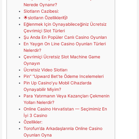
Nerede Oynanır?
Slotların Cazibesi:
🌟slotların Özellikleri🎲
Eğlenmek Için Oynayabileceğiniz Ücretsiz
Çevrimiçi Slot Türleri
Şu Anda En Popüler Canlı Casino Oyunları
En Yaygın On Line Casino Oyunları Türleri
Nelerdir?
Çevrimiçi Ücretsiz Slot Machine Game
Oynayın
Ücretsiz Video Slotları
Pin” “Upward Bet’te Ödeme Incelemeleri
Pin Up Casino’yu Mobil Cihazlarda
Oynayabilir Miyim?
Para Yatırmanın Veya Kazançları Çekmenin
Yolları Nelerdir?
Online Casino Hırvatistan — Seçimimiz En
İyi 3 Casino
Özellikler:
Torofun’da Arkadaşlarınla Online Casino
Oyunları Oyna