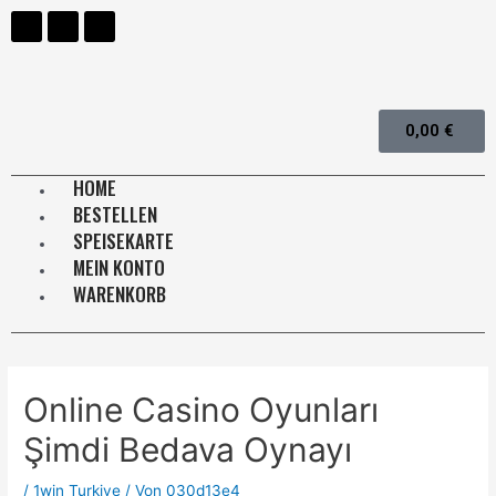
0,00
€
HOME
BESTELLEN
SPEISEKARTE
MEIN KONTO
WARENKORB
Online Casino Oyunları
Şimdi Bedava Oynayı
/
1win Turkiye
/ Von
030d13e4