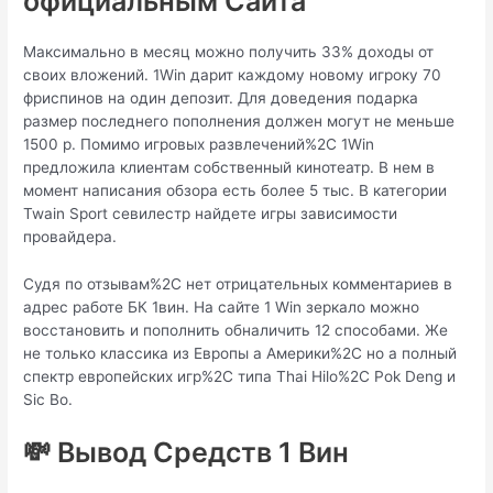
официальным Сайта
Максимально в месяц можно получить 33% доходы от
своих вложений. 1Win дарит каждому новому игроку 70
фриспинов на один депозит. Для доведения подарка
размер последнего пополнения должен могут не меньше
1500 р. Помимо игровых развлечений%2C 1Win
предложила клиентам собственный кинотеатр. В нем в
момент написания обзора есть более 5 тыс. В категории
Twain Sport севилестр найдете игры зависимости
провайдера.
Судя по отзывам%2C нет отрицательных комментариев в
адрес работе БК 1вин. На сайте 1 Win зеркало можно
восстановить и пополнить обналичить 12 способами. Же
не только классика из Европы а Америки%2C но а полный
спектр европейских игр%2C типа Thai Hilo%2C Pok Deng и
Sic Bo.
💸 Вывод Средств 1 Вин