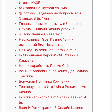
Игрокам%3F
⚽ Ставки На Футбол со 1win
🤔 потому Задаваемые Вопросы том
Ставках В Бк 1win
Главные возможность 1win Ua перед
Другими Онлайн-казино украине
➕ Пополнение Счета 1win
Настольные Игры Казино 1вин –
отдельный Вид Искусства
👉 Вход На официального Сайт 1вин
In Мобильная Версия%3A Ставки а
Кармане
Начни заработать Прямо Сейчас
Ios %26 Android Приложения Для Залива
Трафика
Бонусная Политика Компании
Топ популярных Игр 1win и Режиме Live
Казино
In официального Сайт Онлайн Казино И
Бк
Вход И Регистрация В Онлайн Казино