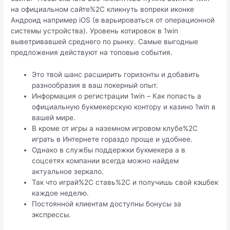
на официальном сайте%2C кликнуть вопреки иконке
Андроид например iOS (в варьироваться от операционной
системы устройства). Уровень котировок в 1win
выветривавшей среднего по рынку. Самые выгодные
предложения действуют на топовые события.
Это твой шанс расширить горизонты и добавить
разнообразия в ваш покерный опыт.
Информация о регистрации 1win – Как попасть а
официальную букмекерскую контору и казино 1win в
вашей мире.
В кроме от игры а наземном игровом клубе%2C
играть в Интернете гораздо проще и удобнее.
Однако в службы поддержки букмекера а в
соцсетях компании всегда можно найдем
актуальное зеркало.
Так что играй%2C ставь%2C и получишь свой кэшбек
каждое неделю.
Постоянной клиентам доступны бонусы за
экспрессы.