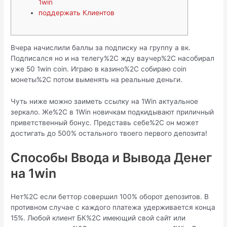
1win
поддержать Клиентов
Вчера начислили баллы за подписку на группу а вк.
Подписался но и на телегу%2C жду ваучер%2C насобирал
уже 50 1win coin. Играю в казино%2C собираю coin
монеты%2C потом выменять на реальные деньги.
Чуть ниже можно заиметь ссылку на 1Win актуальное
зеркало. Же%2C в 1Win новичкам подкидывают приличный
приветственный бонус. Представь себе%2C он может
достигать до 500% остального твоего первого депозита!
Способы Ввода и Вывода Денег
на 1win
Нет%2C если беттор совершил 100% оборот депозитов. В
противном случае с каждого платежа удерживается конца
15%. Любой клиент БК%2C имеющий свой сайт или