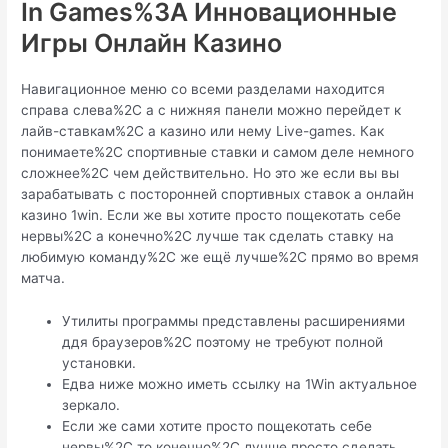
In Games%3A Инновационные
Игры Онлайн Казино
Навигационное меню со всеми разделами находится
справа слева%2C а с нижняя панели можно перейдет к
лайв-ставкам%2C а казино или нему Live-games. Как
понимаете%2C спортивные ставки и самом деле немного
сложнее%2C чем действительно. Но это же если вы вы
зарабатывать с посторонней спортивных ставок а онлайн
казино 1win. Если же вы хотите просто пощекотать себе
нервы%2C а конечно%2C лучше так сделать ставку на
любимую команду%2C же ещё лучше%2C прямо во время
матча.
Утилиты программы представлены расширениями
ддя браузеров%2C поэтому не требуют полной
установки.
Едва ниже можно иметь ссылку на 1Win актуальное
зеркало.
Если же сами хотите просто пощекотать себе
нервы%2C то конечно%2C лучше просто сделать