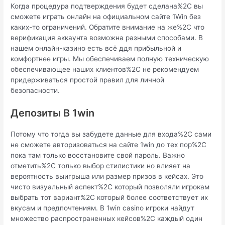
Когда процедура подтверждения будет сделана%2C вы
сможете играть онлайн на официальном сайте 1Win без
каких-то ограничений. Обратите внимание на же%2C что
верификация аккаунта возможна разными способами. В
нашем онлайн-казино есть всё ддя прибыльной и
комфортнее игры. Мы обеспечиваем полную техническую
обеспечивающее наших клиентов%2C не рекомендуем
придерживаться простой правил для личной
безопасности.
Депозиты В 1win
Потому что тогда вы забудете данные для входа%2C сами
не сможете авторизоваться на сайте 1win до тех пор%2C
пока там только восстановите свой пароль. Важно
отметить%2C только выбор стилистики но влияет на
вероятность выигрыша или размер призов в кейсах. Это
чисто визуальный аспект%2C который позволяли игрокам
выбрать тот вариант%2C который более соответствует их
вкусам и предпочтениям. В 1win casino игроки найдут
множество распространенных кейсов%2C каждый один