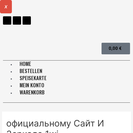
X
0,00
€
HOME
BESTELLEN
SPEISEKARTE
MEIN KONTO
WARENKORB
официальному Сайт И