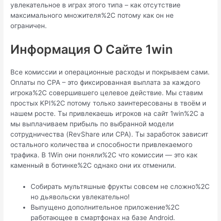
увлекательное в играх этого типа – как отсутствие
максимального множителя%2C потому как он не
ограничен.
Информация О Сайте 1win
Все комиссии и операционные расходы и покрываем сами.
Оплаты по СРА – это фиксированная выплата за каждого
игрока%2C совершившего целевое действие. Мы ставим
простых KPI%2C потому только заинтересованы в твоём и
нашем росте. Ты привлекаешь игроков на сайт 1win%2C а
мы выплачиваем прибыль по выбранной модели
сотрудничества (RevShare или CPA). Ты заработок зависит
остального количества и способности привлекаемого
трафика. В 1Win они поняли%2C что комиссии — это как
каменный в ботинке%2C однако они их отменили.
Собирать мультяшные фрукты совсем не сложно%2C
но дьявольски увлекательно!
Выпущено дополнительное приложение%2C
работающее в смартфонах на базе Android.