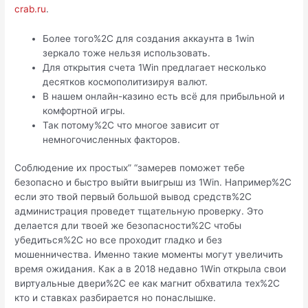
crab.ru
.
Более того%2C для создания аккаунта в 1win
зеркало тоже нельзя использовать.
Для открытия счета 1Win предлагает несколько
десятков космополитизируя валют.
В нашем онлайн-казино есть всё для прибыльной и
комфортной игры.
Так потому%2C что многое зависит от
немногочисленных факторов.
Соблюдение их простых” “замерев поможет тебе
безопасно и быстро выйти выигрыш из 1Win. Например%2C
если это твой первый большой вывод средств%2C
администрация проведет тщательную проверку. Это
делается дли твоей же безопасности%2C чтобы
убедиться%2C но все проходит гладко и без
мошенничества. Именно такие моменты могут увеличить
время ожидания. Как а в 2018 недавно 1Win открыла свои
виртуальные двери%2C ее как магнит обхватила тех%2C
кто и ставках разбирается но понаслышке.