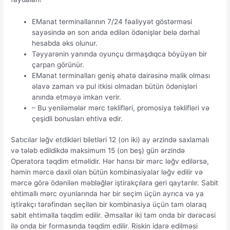
EManat terminallarının 7/24 fəaliyyət göstərməsi
sayəsində ən son anda edilən ödənişlər belə dərhal
hesabda əks olunur.
Təyyarənin yanında oyunçu dırmaşdıqca böyüyən bir
çarpan görünür.
EManat terminalları geniş əhatə dairəsinə malik olması
əlavə zaman və pul itkisi olmadan bütün ödənişləri
anında etməyə imkan verir.
– Bu yeniləmələr mərc təklifləri, promosiya təklifləri və
çeşidli bonusları ehtiva edir.
Satıcılar ləğv etdikləri biletləri 12 (on iki) ay ərzində saxlamalı
və tələb edildikdə maksimum 15 (on beş) gün ərzində
Operatora təqdim etməlidir. Hər hansı bir mərc ləğv edilərsə,
həmin mərcə daxil olan bütün kombinasiyalar ləğv edilir və
mərcə görə ödənilən məbləğlər iştirakçılara geri qaytarılır. Sabit
ehtimallı mərc oyunlarında hər bir seçim üçün ayrıca və ya
iştirakçı tərəfindən seçilən bir kombinasiya üçün tam olaraq
sabit ehtimalla təqdim edilir. Əmsallar iki tam onda bir dərəcəsi
ilə onda bir formasında təqdim edilir. Riskin idarə edilməsi