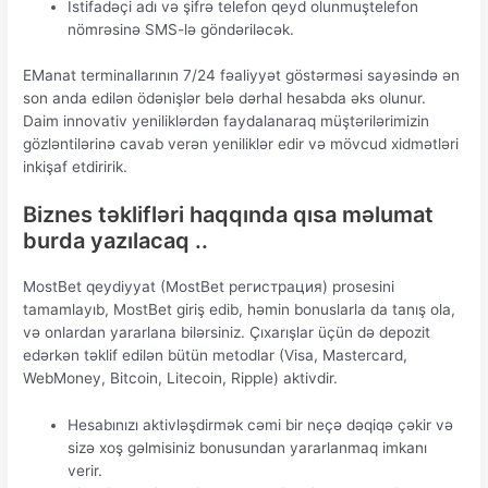
İstifadəçi adı və şifrə telefon qeyd olunmuştelefon
nömrəsinə SMS-lə göndəriləcək.
EManat terminallarının 7/24 fəaliyyət göstərməsi sayəsində ən
son anda edilən ödənişlər belə dərhal hesabda əks olunur.
Daim innovativ yeniliklərdən faydalanaraq müştərilərimizin
gözləntilərinə cavab verən yeniliklər edir və mövcud xidmətləri
inkişaf etdiririk.
Biznes təklifləri haqqında qısa məlumat
burda yazılacaq ..
MostBet qeydiyyat (MostBet регистрация) prosesini
tamamlayıb, MostBet giriş edib, həmin bonuslarla da tanış ola,
və onlardan yararlana bilərsiniz. Çıxarışlar üçün də depozit
edərkən təklif edilən bütün metodlar (Visa, Mastercard,
WebMoney, Bitcoin, Litecoin, Ripple) aktivdir.
Hesabınızı aktivləşdirmək cəmi bir neçə dəqiqə çəkir və
sizə xoş gəlmisiniz bonusundan yararlanmaq imkanı
verir.