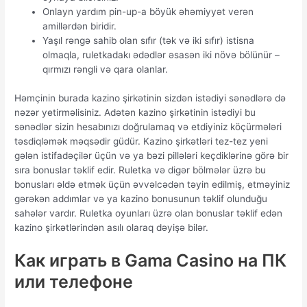
Onlayn yardım pin-up-a böyük əhəmiyyət verən
amillərdən biridir.
Yaşıl rəngə sahib olan sıfır (tək və iki sıfır) istisna
olmaqla, ruletkadakı ədədlər əsasən iki növə bölünür –
qırmızı rəngli və qara olanlar.
Həmçinin burada kazino şirkətinin sizdən istədiyi sənədlərə də
nəzər yetirməlisiniz. Adətən kazino şirkətinin istədiyi bu
sənədlər sizin hesabınızı doğrulamaq və etdiyiniz köçürmələri
təsdiqləmək məqsədir güdür. Kazino şirkətləri tez-tez yeni
gələn istifadəçilər üçün və ya bəzi pillələri keçdiklərinə görə bir
sıra bonuslar təklif edir. Ruletka və digər bölmələr üzrə bu
bonusları əldə etmək üçün əvvəlcədən təyin edilmiş, etməyiniz
gərəkən addımlar və ya kazino bonusunun təklif olunduğu
sahələr vardır. Ruletka oyunları üzrə olan bonuslar təklif edən
kazino şirkətlərindən asılı olaraq dəyişə bilər.
Как играть в Gama Casino на ПК
или телефоне