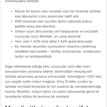
komissiyalara sahibdir.
Müasir bir kazino olan mostbet sizə hər fürsətdə istifadə
edə biləcəyiniz çoxlu əyləncələr təklif edir.
RNG əsasında olan oyunları demo rejimində pulsuz
şəkildə sınaq edə bilərsiniz.
Onlayn oyun dünyasında yeni başlayanlar və təcrübəli
oyunçular üçün Mostbet, ən yaxşı seçimdir.
Yəni, sizin 1 AZN-niniz daha 1 AZN qazandıracaqdır.
Bu metodu seçərkən oyunçuların nəzərinə çatdırmaq
istədikləri bəzi amillər – limitlər, komissiyalar, əməliyyatın
tezliyi və təhlükəsizlikdir.
Digər bölmələrdə olduğu kimi, oyunçular canlı diler mərc
bonuslarından yararlana bilərlər. Bankrolldan məsuliyyətli
istifadə qazanmaq şansınızı artıracaqdır. Axtardığınız +500-dən
çox çeşidə malik onlayn mağaza. Artıq 10 ildən çoxdur bu
sahədə təcrübəli komanda ilə hər sualınızı da cavablandırmağa
hazırıq. Mostbet, onlayn bahis və casino dünyasında geniş bir
tərəfdarlar kütləsi ilə tanınmış bir markadır.