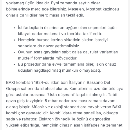
yoxlamaq üçün idealdır. Eyni zamanda saytın digər
bölmələrində mərc edə bilərsiniz. Məsələn, Mostbet kazinosu
onlarla canlı diler mərc masaları təklif edir.
İstifadəçilərin özlərinə ən uyğun olanı seçmələri üçün
kifayət qədər məlumat və təcrübə təklif edilir.
Həmçinin burada kazino şirkətinin sizdən istədiyi
sənədlərə də nəzər yetirməlisiniz.
Oyunun əsas qaydaları sabit qalsa da, rulet variantları
müxtəlif formalarda mövcuddur.
Bu prosedur daha əvvəl tamamlana bilər, lakin onsuz
uduşları nağdlaşdırmaq mümkün olmayacaq.
BAXI kombiləri 1924-cü ildən bəri İtaliyanın Bassano Del
Grappa şəhərində istehsal olunur. Kombilərimiz uzunömürlülüyə
görə ustalar arasında “Usta düşməni” ləqəbini almışdır. Təbii
qazın giriş təzyiqinin 5 mbar qədər azalması zamanı davamlı
olaraq işləyir. Müasir ve ekoloji standartlara cavab verən BAXI
kombi çox qənaətcildir. Kombi idarə etmə paneli isə, olduqca
sadə və rahatdır. Elektron lövhəcik ilə özünü diaqnostika
yüksək etibarlılığa, həmçinin cihazın asan istifadəsinə zəmanət