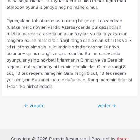
masa seçə bilərlər. İlk faydalı təcrübə əldə etmək üçün mərc
etmədən oyunu izləməyə heç nə mane olmur.
Oyunçuların təbiətindən asılı olaraq bir çox pul qazandıran
ruletka mərc növləri vardır. Azerbaycanda pul qazandiran
ruletka mərcləri arasında ən asan sayılan və daha yaxşı olan
rənglərə edilən mərclərdir. Yaşıl rəngə sahib olan sıfır (tək və iki
sıfır) istisna olmaqla, ruletkadakı ədədlər əsasən iki növə
bölünür – qırmızı rəngli və qara olanlar. Bu mərc növündə
oyunçular yalnız növbəti fırlanmanın Qırmızı və ya Qara bir
rəqəmlə nəticələnəcəyini təxmin etməlidirlər. Qırmızı rəngi 8
cüt, 10 tək rəqəm, həmçinin Qara rəngli 8 cüt, 10 tək rəqəm
yer almışdır. Bu xarici mərc olduğundan, Rəng mərcinin ödənişi
1-dən 1-ə nisbətindədir.
←
zurück
weiter
→
Copyright © 2026 Pagode Restaurant | Powered by
Astra-