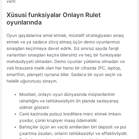
verir.
Xüsusi funksiyalar Onlayn Rulet
oyunlarında
Oyun qaydalarına əməl etmək, müxtəlif strategiyaları sınaq
etmək və ya sadəcə zövq almaq üçün demo oyunlarımızı
sınaqdan keçirməyə dəvət edirik. Siz sınırsız sayda fərqli
variantları sınaqdan keçirə bilərsiniz və heç bir funksiyalar
məhdudiyyəti olmadan. Demo oyunlar yükləmə olmadan və
veb brauzerə malik olan hər hansı bir cihazda (PC, laptop,
smartfon, planşet) oynana bilər. Sadəcə bir oyun seçin və
hələlik uğurunuzu sinayın.
Mostbet, onlayn oyun dünyasında müştərilərinin
rahatlığını və təhlükəsizliyini ön planda saxlayaraq
xidmət göstərir.
Canlı kazinoda pulsuz kreditlərə mərc etmək imkanı
yoxdur, çünki krupiyer maaş ödəməlidir.
Bahisçilər üçün ən vacib amillərdən biri dəposit və pul
çıxartma üsulları, onların təhlükəsizliyi və effektivliyidir.