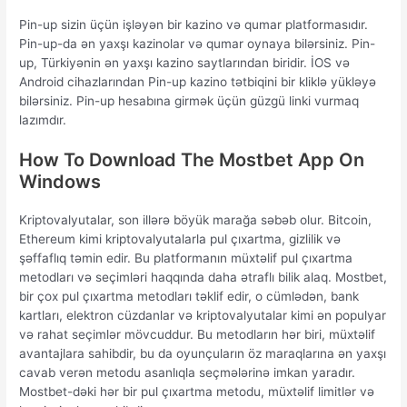
Pin-up sizin üçün işləyən bir kazino və qumar platformasıdır.
Pin-up-da ən yaxşı kazinolar və qumar oynaya bilərsiniz. Pin-
up, Türkiyənin ən yaxşı kazino saytlarından biridir. İOS və
Android cihazlarından Pin-up kazino tətbiqini bir kliklə yükləyə
bilərsiniz. Pin-up hesabına girmək üçün güzgü linki vurmaq
lazımdır.
How To Download The Mostbet App On
Windows
Kriptovalyutalar, son illərə böyük marağa səbəb olur. Bitcoin,
Ethereum kimi kriptovalyutalarla pul çıxartma, gizlilik və
şəffaflıq təmin edir. Bu platformanın müxtəlif pul çıxartma
metodları və seçimləri haqqında daha ətraflı bilik alaq. Mostbet,
bir çox pul çıxartma metodları təklif edir, o cümlədən, bank
kartları, elektron cüzdanlar və kriptovalyutalar kimi ən populyar
və rahat seçimlər mövcuddur. Bu metodların hər biri, müxtəlif
avantajlara sahibdir, bu da oyunçuların öz maraqlarına ən yaxşı
cavab verən metodu asanlıqla seçmələrinə imkan yaradır.
Mostbet-dəki hər bir pul çıxartma metodu, müxtəlif limitlər və