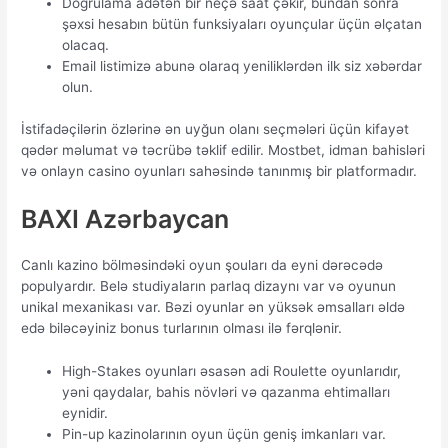
Doğrulama adətən bir neçə saat çəkir, bundan sonra
şəxsi hesabın bütün funksiyaları oyunçular üçün əlçatan
olacaq.
Email listimizə abunə olaraq yeniliklərdən ilk siz xəbərdar
olun.
İstifadəçilərin özlərinə ən uyğun olanı seçmələri üçün kifayət
qədər məlumat və təcrübə təklif edilir. Mostbet, idman bahisləri
və onlayn casino oyunları sahəsində tanınmış bir platformadır.
BAXI Azərbaycan
Canlı kazino bölməsindəki oyun şouları da eyni dərəcədə
populyardır. Belə studiyaların parlaq dizaynı var və oyunun
unikal mexanikası var. Bəzi oyunlar ən yüksək əmsalları əldə
edə biləcəyiniz bonus turlarının olması ilə fərqlənir.
High-Stakes oyunları əsasən adi Roulette oyunlarıdır,
yəni qaydalar, bahis növləri və qazanma ehtimalları
eynidir.
Pin-up kazinolarının oyun üçün geniş imkanları var.