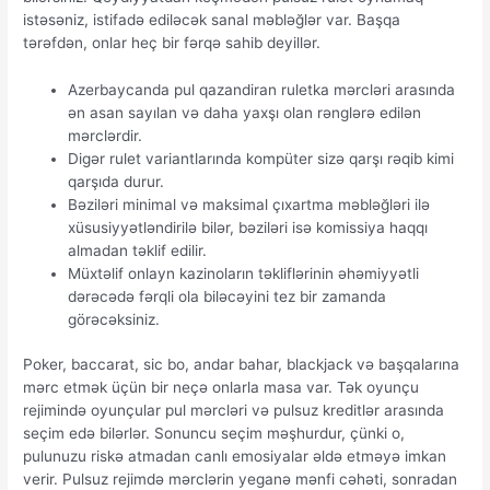
istəsəniz, istifadə ediləcək sanal məbləğlər var. Başqa
tərəfdən, onlar heç bir fərqə sahib deyillər.
Azerbaycanda pul qazandiran ruletka mərcləri arasında
ən asan sayılan və daha yaxşı olan rənglərə edilən
mərclərdir.
Digər rulet variantlarında kompüter sizə qarşı rəqib kimi
qarşıda durur.
Bəziləri minimal və maksimal çıxartma məbləğləri ilə
xüsusiyyətləndirilə bilər, bəziləri isə komissiya haqqı
almadan təklif edilir.
Müxtəlif onlayn kazinoların təkliflərinin əhəmiyyətli
dərəcədə fərqli ola biləcəyini tez bir zamanda
görəcəksiniz.
Poker, baccarat, sic bo, andar bahar, blackjack və başqalarına
mərc etmək üçün bir neçə onlarla masa var. Tək oyunçu
rejimində oyunçular pul mərcləri və pulsuz kreditlər arasında
seçim edə bilərlər. Sonuncu seçim məşhurdur, çünki o,
pulunuzu riskə atmadan canlı emosiyalar əldə etməyə imkan
verir. Pulsuz rejimdə mərclərin yeganə mənfi cəhəti, sonradan