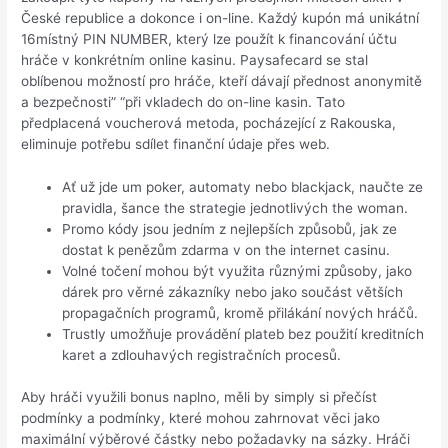
České republice a dokonce i on-line. Každý kupón má unikátní
16místný PIN NUMBER, který lze použít k financování účtu
hráče v konkrétním online kasinu. Paysafecard se stal
oblíbenou možností pro hráče, kteří dávají přednost anonymitě
a bezpečnosti” “při vkladech do on-line kasin. Tato
předplacená voucherová metoda, pocházející z Rakouska,
eliminuje potřebu sdílet finanční údaje přes web.
Ať už jde um poker, automaty nebo blackjack, naučte ze
pravidla, šance the strategie jednotlivých the woman.
Promo kódy jsou jedním z nejlepších způsobů, jak ze
dostat k penězům zdarma v on the internet casinu.
Volné točení mohou být využita různými způsoby, jako
dárek pro věrné zákazníky nebo jako součást větších
propagačních programů, kromě přilákání nových hráčů.
Trustly umožňuje provádění plateb bez použití kreditních
karet a zdlouhavých registračních procesů.
Aby hráči využili bonus naplno, měli by simply si přečíst
podmínky a podmínky, které mohou zahrnovat věci jako
maximální výběrové částky nebo požadavky na sázky. Hráči