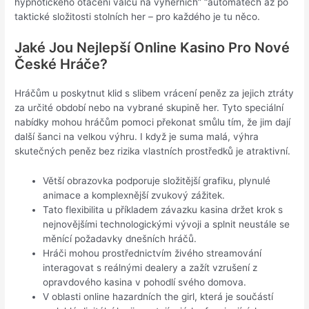
hypnotického otáčení válců na výherních” “automatech až po
taktické složitosti stolních her – pro každého je tu něco.
Jaké Jou Nejlepší Online Kasino Pro Nové
České Hráče?
Hráčům u poskytnut klid s slibem vrácení peněz za jejich ztráty
za určité období nebo na vybrané skupině her. Tyto speciální
nabídky mohou hráčům pomoci překonat smůlu tím, že jim dají
další šanci na velkou výhru. I když je suma malá, výhra
skutečných peněz bez rizika vlastních prostředků je atraktivní.
Větší obrazovka podporuje složitější grafiku, plynulé
animace a komplexnější zvukový zážitek.
Tato flexibilita u příkladem závazku kasina držet krok s
nejnovějšími technologickými vývoji a splnit neustále se
měnící požadavky dnešních hráčů.
Hráči mohou prostřednictvím živého streamování
interagovat s reálnými dealery a zažít vzrušení z
opravdového kasina v pohodlí svého domova.
V oblasti online hazardních the girl, která je součástí