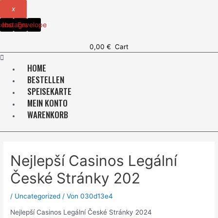
x
Zum
cebook
Instagram
Envelope
Inhalt
springen
0,00
€
Cart
Menu
HOME
BESTELLEN
SPEISEKARTE
MEIN KONTO
WARENKORB
Nejlepší Casinos Legální
České Stránky 202
/
Uncategorized
/ Von
030d13e4
Nejlepší Casinos Legální České Stránky 2024