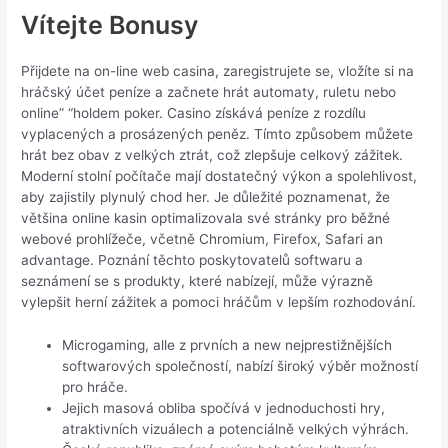
Vítejte Bonusy
Přijdete na on-line web casina, zaregistrujete se, vložíte si na
hráčský účet peníze a začnete hrát automaty, ruletu nebo
online” “holdem poker. Casino získává peníze z rozdílu
vyplacených a prosázených peněz. Tímto způsobem můžete
hrát bez obav z velkých ztrát, což zlepšuje celkový zážitek.
Moderní stolní počítače mají dostatečný výkon a spolehlivost,
aby zajistily plynulý chod her. Je důležité poznamenat, že
většina online kasin optimalizovala své stránky pro běžné
webové prohlížeče, včetně Chromium, Firefox, Safari an
advantage. Poznání těchto poskytovatelů softwaru a
seznámení se s produkty, které nabízejí, může výrazně
vylepšit herní zážitek a pomoci hráčům v lepším rozhodování.
Microgaming, alle z prvních a new nejprestižnějších
softwarových společností, nabízí široký výběr možností
pro hráče.
Jejich masová obliba spočívá v jednoduchosti hry,
atraktivních vizuálech a potenciálně velkých výhrách.