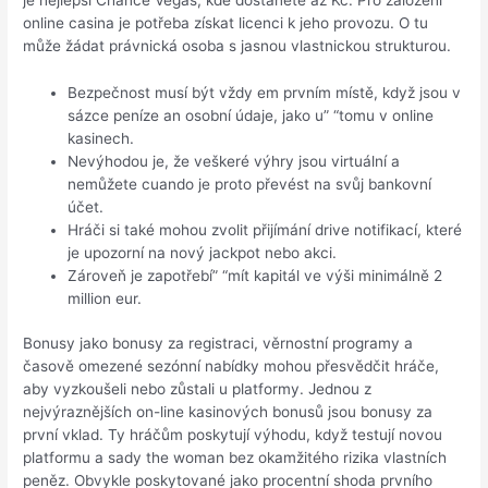
online casina je potřeba získat licenci k jeho provozu. O tu
může žádat právnická osoba s jasnou vlastnickou strukturou.
Bezpečnost musí být vždy em prvním místě, když jsou v
sázce peníze an osobní údaje, jako u” “tomu v online
kasinech.
Nevýhodou je, že veškeré výhry jsou virtuální a
nemůžete cuando je proto převést na svůj bankovní
účet.
Hráči si také mohou zvolit přijímání drive notifikací, které
je upozorní na nový jackpot nebo akci.
Zároveň je zapotřebí” “mít kapitál ve výši minimálně 2
million eur.
Bonusy jako bonusy za registraci, věrnostní programy a
časově omezené sezónní nabídky mohou přesvědčit hráče,
aby vyzkoušeli nebo zůstali u platformy. Jednou z
nejvýraznějších on-line kasinových bonusů jsou bonusy za
první vklad. Ty hráčům poskytují výhodu, když testují novou
platformu a sady the woman bez okamžitého rizika vlastních
peněz. Obvykle poskytované jako procentní shoda prvního