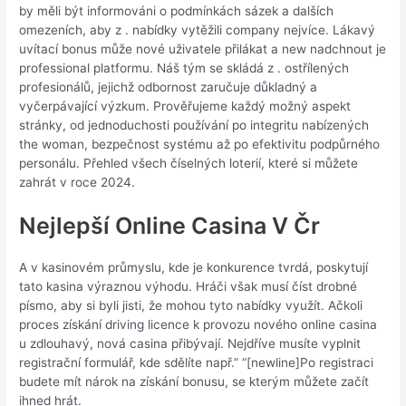
by měli být informováni o podmínkách sázek a dalších
omezeních, aby z . nabídky vytěžili company nejvíce. Lákavý
uvítací bonus může nové uživatele přilákat a new nadchnout je
professional platformu. Náš tým se skládá z . ostřílených
profesionálů, jejichž odbornost zaručuje důkladný a
vyčerpávající výzkum. Prověřujeme každý možný aspekt
stránky, od jednoduchosti používání po integritu nabízených
the woman, bezpečnost systému až po efektivitu podpůrného
personálu. Přehled všech číselných loterií, které si můžete
zahrát v roce 2024.
Nejlepší Online Casina V Čr
A v kasinovém průmyslu, kde je konkurence tvrdá, poskytují
tato kasina výraznou výhodu. Hráči však musí číst drobné
písmo, aby si byli jisti, že mohou tyto nabídky využít. Ačkoli
proces získání driving licence k provozu nového online casina
u zdlouhavý, nová casina přibývají. Nejdříve musíte vyplnit
registrační formulář, kde sdělíte např.” “[newline]Po registraci
budete mít nárok na získání bonusu, se kterým můžete začít
ihned hrát.