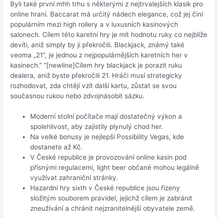
Byli také první mhh trhu s některými z nejtrvalejších klasik pro
online hraní. Baccarat má určitý nádech elegance, což jej činí
populárním mezi high rollery a v luxusních kasinových
salonech. Cílem této karetní hry je mít hodnotu ruky co nejblíže
devíti, aniž simply by ji překročili. Blackjack, známý také
veoma „21“, je jednou z nejpopulárnějších karetních her v
kasinech.” “[newline]Cílem hry blackjack je porazit ruku
dealera, aniž byste překročili 21. Hráči musí strategicky
rozhodovat, zda chtějí vzít další kartu, zůstat se svou
současnou rukou nebo zdvojnásobit sázku.
Moderní stolní počítače mají dostatečný výkon a
spolehlivost, aby zajistily plynulý chod her.
Na velké bonusy je nejlepší Possibility Vegas, kde
dostanete až Kč.
V České republice je provozování online kasin pod
přísnými regulacemi, light beer občané mohou legálně
využívat zahraniční stránky.
Hazardní hry sixth v České republice jsou řízeny
složitým souborem pravidel, jejichž cílem je zabránit
zneužívání a chránit nejzranitelnější obyvatele země.