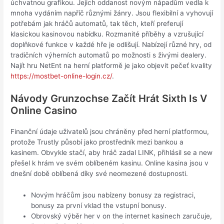
úchvatnou grafikou. Jejich oddanost novým nápadům vedla k
mnoha vydáním napříč různými žánry. Jsou flexibilní a vyhovují
potřebám jak hráčů automatů, tak těch, kteří preferují
klasickou kasinovou nabídku. Rozmanité příběhy a vzrušující
doplňkové funkce v každé hře je odlišují. Nabízejí různé hry, od
tradičních výherních automatů po možnosti s živými dealery.
Najít hru NetEnt na herní platformě je jako objevit pečeť kvality
https://mostbet-online-login.cz/
.
Návody Grunzochse Začít Hrát Sixth Is V
Online Casino
Finanční údaje uživatelů jsou chráněny před herní platformou,
protože Trustly působí jako prostředník mezi bankou a
kasinem. Obvykle stačí, aby hráč zadal LINK, přihlásil se a new
přešel k hrám ve svém oblíbeném kasinu. Online kasina jsou v
dnešní době oblíbená díky své neomezené dostupnosti.
Novým hráčům jsou nabízeny bonusy za registraci,
bonusy za první vklad the vstupní bonusy.
Obrovský výběr her v on the internet kasinech zaručuje,