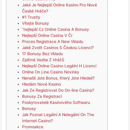
Jaké Je Nejlepší Online Kasino Pro Nové
České Hráče?
#1 Trustly
Vítejte Bonusy
“nejlepší Cz Online Casina A Bonusy
Nejlepší Online Casina V Čr
Proces Registrace A New Vkladu
Jaké Zvolit Casinos S Českou Licencí?
♡ Bonusy Bez Vkladu
Zpětná Vazba Z Hráčů
Nejlepší Online Casino Legální H Licencí
Online On Line Casino Novinky
Nenašli Jste Bonus, Který Jste Hledali?
Hledám Nové Kasino
Jak Ze Registrovat Do On-line Casina?
Bonusy Za Registraci
Poskytovatelé Kasinového Softwaru
Bonusy
Jak Poznat Legální A Nelegální On The
Internet Casino?
Promoakce