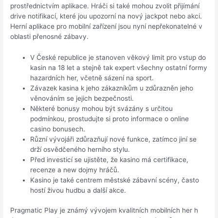
prostřednictvím aplikace. Hráči si také mohou zvolit přijímání
drive notifikací, které jou upozorní na nový jackpot nebo akci.
Herní aplikace pro mobilní zařízení jsou nyní nepřekonatelné v
oblasti přenosné zábavy.
V České republice je stanoven věkový limit pro vstup do
kasin na 18 let a stejně tak expert všechny ostatní formy
hazardních her, včetně sázení na sport.
Závazek kasina k jeho zákazníkům u zdůrazněn jeho
věnováním se jejich bezpečnosti.
Některé bonusy mohou být svázány s určitou
podmínkou, prostudujte si proto informace o online
casino bonusech.
Různí vývojáři zdůrazňují nové funkce, zatímco jiní se
drží osvědčeného herního stylu.
Před investicí se ujistěte, že kasino má certifikace,
recenze a new dojmy hráčů.
Kasino je také centrem městské zábavní scény, často
hostí živou hudbu a další akce.
Pragmatic Play je známý vývojem kvalitních mobilních her h