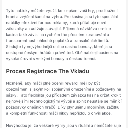
Tyto nabídky můžete využít ke zlepšení vaší hry, prodloužení
hraní a zvýšení šancí na výhru. Pro kasina jsou tyto speciální
nabídky efektivní formou reklamy, která přitahuje nové
zákazníky an udržuje stávající. Příjemná návštěva on-line
kasina také závisí na rychlém the přesném zpracování a
transparentnosti ohledně poplatků a transakčních limitů.
Sledujte ty nejvýhodnější online casino bonusy, které jsou
dostupné českým hráčům právě teď. Obě nabízejí casinos na
vysoké úrovni s velkými bonusy a českou licencí.
Proces Registrace The Vkladu
Nicméně, aby hráči plně ocenili reward, měli by být
obeznámeni s jakýmikoli spojenými omezeními a požadavky na
sázky. Tato flexibilita jou příkladem závazku kasina držet krok t
nejnovějšími technologickými vývoji a splnit neustále se měnící
požadavky dnešních hráčů. Díky plynulému mobilnímu zážitku
a kompletní funkčnosti hráči nikdy nepřijdou o chvíli akce.
Nevýhodou je, že veškeré výhry jsou virtuální a nemůžete si je