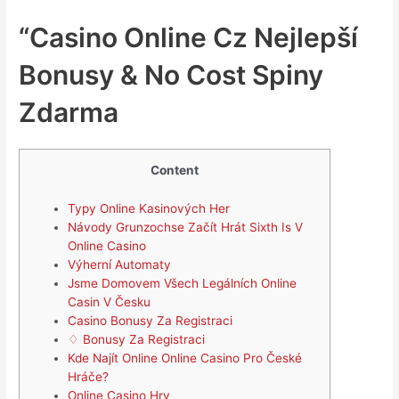
“Casino Online Cz Nejlepší
Bonusy & No Cost Spiny
Zdarma
Content
Typy Online Kasinových Her
Návody Grunzochse Začít Hrát Sixth Is V
Online Casino
Výherní Automaty
Jsme Domovem Všech Legálních Online
Casin V Česku
Casino Bonusy Za Registraci
♢ Bonusy Za Registraci
Kde Najít Online Online Casino Pro České
Hráče?
Online Casino Hry