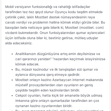
Mobil versiyanın funksionallığı və rahatlığı istifadəçilər
tərəfindən tez-tez qeyd olunur Oyunçu kodu təqdim etməkdə
çətinlik çəkir, lakin Mostbet dəstək nümayəndəsinin rəyə
cavab verdiyi və problemin həllinə kömək etdiyi görülə bilər. Bu
baxışdan belə nəticəyə gələ bilərik ki, Mostbet (mostbet. com)
vicdanlı bukmekerdir. Onun funksiyalarından qumar əyləncələri
üçün istifadə oluna bilər ki, bəxtiniz gətirsə, mütləq uduşlar
əldə edəcəksiniz.
Analitikanızın düzgünlüyünə artıq əmin deyilsinizsə və
cari qərarınızı yenidən” “nəzərdən keçirmək istəyirsinizsə
kömək edəcək.
Bu, müasir kazinodur və ilk tanışlıqdan sizi qumar və
əyləncə dünyasına qərq etməyə qadirdir.
Mostbet onlayn kazino Azərbaycan internet məkanında
müxtəlif provayderlərdən olan oyunların ən geniş
çeşiddə təqdim edən kazinolardan biridir.
Cekpot oyunları, hətta kiçik bir əmanətlə böyük udmaq
imkanına görə onlayn qumarbazlar tərəfindən ən çox
oynanan kazino oyunlarından biridir.