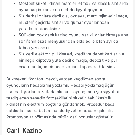
Mostbet şirkəti idman mərcləri etmək və klassik slotlarda
oynamaq imkanlarına məhdudiyyət qoymur.
Siz dərhal onlara daxil ola, oynaya, mərc rejimlərini seçə,
müxtəlif çeşiddə slotlar və qumar oyunlarından
yararlana biləcəksiniz.
500-dən çox canlı kazino oyunu var ki, onlar birbaşa ana
səhifənin əsas menyusundan əldə edilə bilən ayrıca
tabda yerləşdirilir.
Siz yerli elektron pul kisələri, kredit və debet kartları və
bir neçə kriptovalyuta daxil olmaqla, depozit və pul
çıxarmaq üçün bir neçə variant tapadera bilərsiniz.
Bukmeker” “kontoru qeydiyyatdan keçdikdən sonra
oyunçuların hesablarını yoxlamır. Hesabı yoxlamaq üçün
standart yoxlama istifadə olunur – oyunçunun şəxsiyyətini
təsdiq edən sənədin fotoşəkillərini şirkətin təhlükəsizlik
xidmətinin elektrum poçtuna göndərmək. Prosedur başa
çatdıqdan sonra bütün məhdudiyyətlər aradan qaldırılır.
Promosyonlar bölməsində bütün cari bonuslar göstərilir.
Canlı Kazino