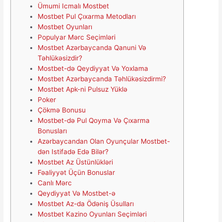
Ümumi Icmalı Mostbet
Mostbet Pul Çıxarma Metodları
Mostbet Oyunları
Populyar Mərc Seçimləri
Mostbet Azərbaycanda Qanuni Və
Təhlükəsizdir?
Mostbet-də Qeydiyyat Və Yoxlama
Mostbet Azərbaycanda Təhlükəsizdirmi?
Mostbet Apk-ni Pulsuz Yüklə
Poker
Çökmə Bonusu
Mostbet-də Pul Qoyma Və Çıxarma
Bonusları
Azərbaycandan Olan Oyunçular Mostbet-
dən Istifadə Edə Bilər?
Mostbet Az Üstünlükləri
Fəaliyyət Üçün Bonuslar
Canlı Mərc
Qeydiyyat Və Mostbet-ə
Mostbet Az-da Ödəniş Üsulları
Mostbet Kazino Oyunları Seçimləri