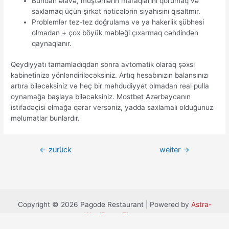
Bundan əlavə, müştərilərin maraqlarını qorumaq və
saxlamaq üçün şirkət nəticələrin siyahısını qısaltmır.
Problemlər tez-tez doğrulama və ya hakerlik şübhəsi
olmadan + çox böyük məbləği çıxarmaq cəhdindən
qaynaqlanır.
Qeydiyyatı tamamladıqdan sonra avtomatik olaraq şəxsi
kabinetinizə yönləndiriləcəksiniz. Artıq hesabınızın balansınızı
artıra biləcəksiniz və heç bir məhdudiyyət olmadan real pulla
oynamağa başlaya biləcəksiniz. Mostbet Azərbaycanın
istifadəçisi olmağa qərar versəniz, yadda saxlamalı olduğunuz
məlumatlar bunlardır.
←
zurück
weiter
→
Copyright © 2026 Pagode Restaurant | Powered by
Astra-
WordPress-Theme