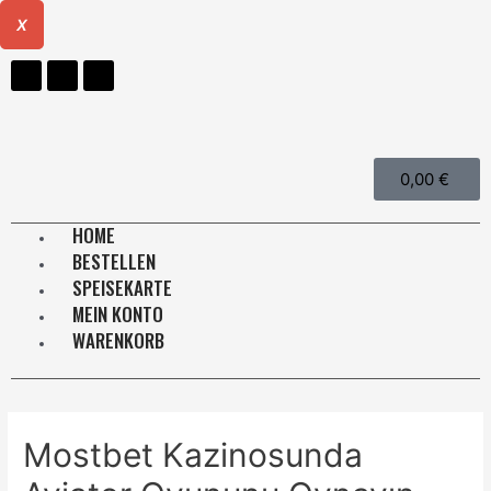
X
0,00
€
HOME
BESTELLEN
SPEISEKARTE
MEIN KONTO
WARENKORB
Mostbet Kazinosunda