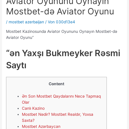
Aviator Oyununu Oynayın
Mostbet-də Aviator Oyunu
/
mostbet azerbaijan
/ Von
030d13e4
Mostbet Kazinosunda Aviator Oyununu Oynayın Mostbet-də
Aviator Oyunu”
“ən Yaxşı Bukmeyker Rəsmi
Saytı
Content
Ən Son Mostbet Qaydalarını Necə Tapmaq
Olar
Canlı Kazino
Mostbet Nədir? Mostbet Realdır, Yoxsa
Saxta?
Mostbet Azərbaycan