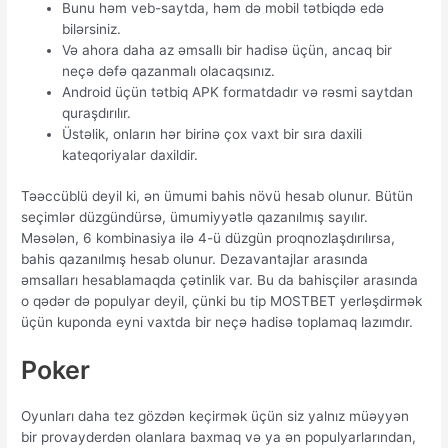
Bunu həm veb-saytda, həm də mobil tətbiqdə edə
bilərsiniz.
Və ahora daha az əmsallı bir hadisə üçün, ancaq bir
neçə dəfə qazanmalı olacaqsınız.
Android üçün tətbiq APK formatdadır və rəsmi saytdan
quraşdırılır.
Üstəlik, onların hər birinə çox vaxt bir sıra daxili
kateqoriyalar daxildir.
Təəccüblü deyil ki, ən ümumi bahis növü hesab olunur. Bütün
seçimlər düzgündürsə, ümumiyyətlə qazanılmış sayılır.
Məsələn, 6 kombinasiya ilə 4-ü düzgün proqnozlaşdırılırsa,
bahis qazanılmış hesab olunur. Dezavantajlar arasında
əmsalları hesablamaqda çətinlik var. Bu da bahisçilər arasında
o qədər də populyar deyil, çünki bu tip MOSTBET yerləşdirmək
üçün kuponda eyni vaxtda bir neçə hadisə toplamaq lazımdır.
Poker
Oyunları daha tez gözdən keçirmək üçün siz yalnız müəyyən
bir provayderdən olanlara baxmaq və ya ən populyarlarından,