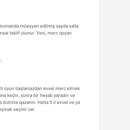
n komanda müəyyən edilmiş sayda xalla
sal təklif olunur. Yəni, mərc qoyan
.
irkəti oyun başlamazdan əvvəl mərc etmək
nə keçin, sonra bir hesab yaradın və
bizimlə qazanın. Hətta 5 il əvvəl və ya
seçmək seçimi var.