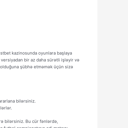
Mostbet kazinosunda oyunlara başlaya
versiyadan bir az daha sürətli işləyir və
zım olduğuna şübhə etməmək üçün sizə
arlana bilərsiniz.
ərlər.
ə bilərsiniz. Bu cür fənlərdə,