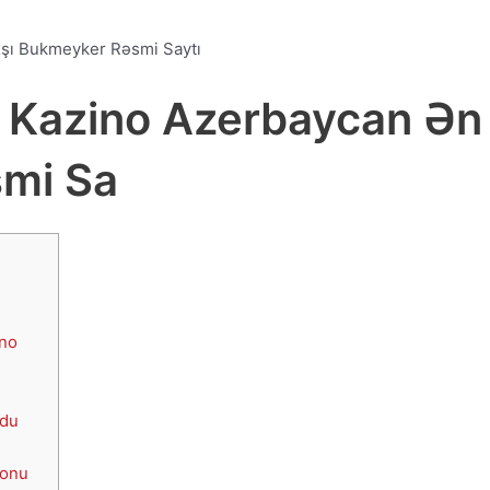
şı Bukmeyker Rəsmi Saytı
 Kazino Azerbaycan Ən 
mi Sa
no
odu
fonu