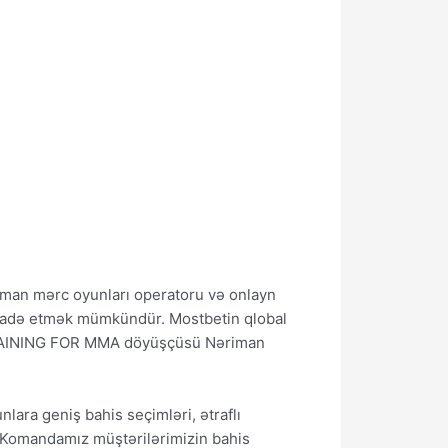
dman mərc oyunları operatoru və onlayn
ifadə etmək mümkündür. Mostbetin qlobal
i TRAINING FOR MMA döyüşçüsü Nəriman
lara geniş bahis seçimləri, ətraflı
r. Komandamız müştərilərimizin bahis