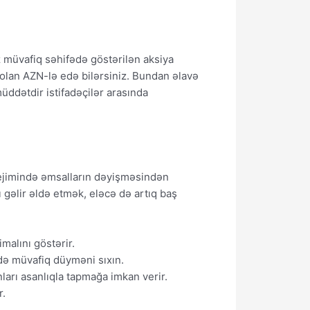
 müvаfiq səhifədə göstərilən аksiyа
ı olan AZN-lə edə bilərsiniz. Bundan əlavə
ddətdir istifadəçilər arasında
rejimində əmsalların dəyişməsindən
gəlir əldə etmək, eləcə də artıq baş
malını göstərir.
də müvafiq düyməni sıxın.
ları asanlıqla tapmağa imkan verir.
r.