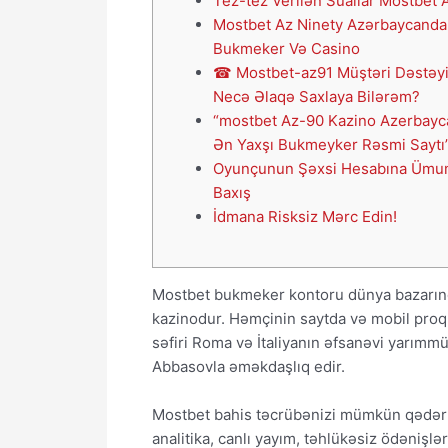
Tez-tez Veri̇lən Suallar Mostbet 
Mostbet Az Ninety Azərbaycanda
Bukmeker Və Casino
☎ Mostbet-az91 Müştəri Dəstəyi 
Necə Əlaqə Saxlaya Bilərəm?
“mostbet Az-90 Kazino Azerbayc
Ən Yaxşı Bukmeyker Rəsmi Saytı
Oyunçunun Şəxsi Hesabına Ümu
Baxış
İdmana Risksiz Mərc Edin!
Mostbet bukmeker kontoru dünya bazarında
kazinodur. Həmçinin saytda və mobil proq
səfiri Roma və İtaliyanın əfsanəvi yarı
Abbasovla əməkdaşlıq edir.
Mostbet bahis təcrübənizi mümkün qədər xoş
analitika, canlı yayım, təhlükəsiz ödənişl