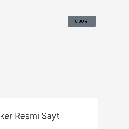
0,00
€
ker Rəsmi Sayt