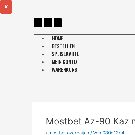
X
HOME
BESTELLEN
SPEISEKARTE
MEIN KONTO
WARENKORB
Mostbet Az-90 Kazi
/
mostbet azerbaijan
/ Von
030d13e4