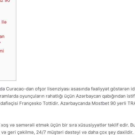
Az 90
Ilə
an
”
mi
 Curacao-dan ofşor lisenziyası əsasında fəaliyyət göstərən i
ramlarda oyunçuların rahatlığı üçün Azərbaycan qabığından ist
mmüdafiəçisi Françesko Tottidir. Azərbaycanda Mostbet 90 yerl
 və səmərəli etmək üçün bir sıra xüsusiyyətlər təklif edir. Bun
ər və geri çəkilmə, 24/7 müştəri dəstəyi və daha çox şey daxildi