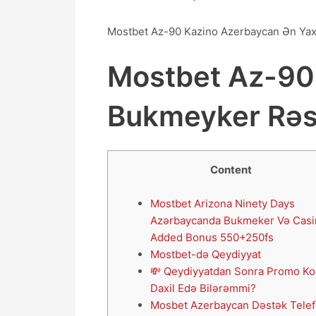
Mostbet Az-90 Kazino Azerbaycan Ən Yax
Mostbet Az-90
Bukmeyker Rəs
Content
Mostbet Arizona Ninety Days
Azərbaycanda Bukmeker Və Casi
Added Bonus 550+250fs
Mostbet-də Qeydiyyat
💸 Qeydiyyatdan Sonra Promo K
Daxil Edə Bilərəmmi?
Mosbet Azerbaycan Dəstək Tele