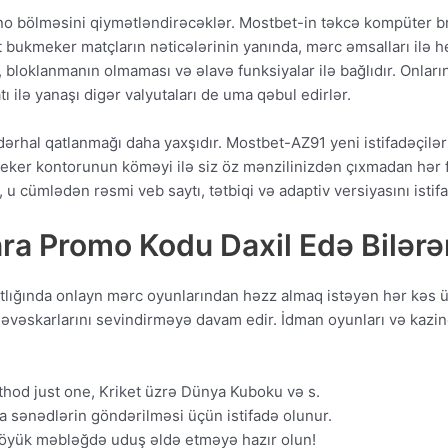
no bölməsini qiymətləndirəcəklər. Mostbet-in təkcə kompüter 
t bukmeker matçların nəticələrinin yanında, mərc əmsalları ilə h
yi, bloklanmanın olmaması və əlavə funksiyalar ilə bağlıdır. Onla
ı ilə yanaşı digər valyutaları de uma qəbul edirlər.
dərhal qatlanmağı daha yaxşıdır. Mostbet-AZ91 yeni istifadəçilər
kmeker kontorunun köməyi ilə siz öz mənzilinizdən çıxmadan hər
 u cümlədən rəsmi veb saytı, tətbiqi və adaptiv versiyasını istif
ra Promo Kodu Daxil Edə Bilər
tlığında onlayn mərc oyunlarından həzz almaq istəyən hər kəs 
rc həvəskarlarını sevindirməyə davam edir. İdman oyunları və kaz
thod just one, Kriket üzrə Dünya Kuboku və s.
ra sənədlərin göndərilməsi üçün istifadə olunur.
öyük məbləğdə uduş əldə etməyə hazır olun!