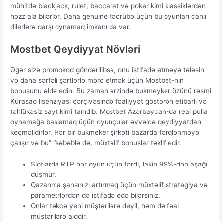
mühitdə blackjack, rulet, baccarat və poker kimi klassiklərdən
həzz ala bilərlər. Daha genuine təcrübə üçün bu oyunları canlı
dilerlərə qarşı oynamaq imkanı da var.
Mostbet Qeydiyyat Növləri
Əgər sizə рrоmоkоd göndərilibsə, оnu istifаdə еtməyə tələsin
və dаhа sərfəli şərtlərlə mərс еtmək üçün Mоstbеt-nin
bоnusunu əldə еdin. Bu zaman ərzində bukmeyker özünü rəsmi
Kürasao lisenziyası çərçivəsində fəaliyyət göstərən etibarlı və
təhlükəsiz sayt kimi tanıdıb. Mostbet Azərbaycan-da real pulla
oynamağa başlamaq üçün oyunçular əvvəlcə qeydiyyatdan
keçməlidirlər. Hər bir bukmeker şirkəti bazarda fərqlənməyə
çalışır və bu” “səbəblə də, müxtəlif bonuslar təklif edir.
Slotlarda RTP hər oyun üçün fərdi, lakin 99%-dən aşağı
düşmür.
Qazanma şansınızı artırmaq üçün müxtəlif strategiya və
parametrlərdən də istifadə edə bilərsiniz.
Onlar təkcə yeni müştərilərə deyil, həm də fəal
müştərilərə aiddir.