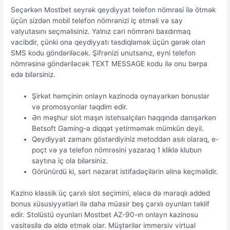
Seçərkən Mostbet seyrək qeydiyyat telefon nömrəsi ilə ötmək
üçün sizdən mobil telefon nömrənizi iç etməli və say
valyutasını seçməlisiniz. Yalnız cari nömrəni baxdırmaq
vacibdir, çünki ona qeydiyyatı təsdiqləmək üçün gərək olan
SMS kodu göndəriləcək. Şifrənizi unutsanız, eyni telefon
nömrəsinə göndəriləcək TEXT MESSAGE kodu ilə onu bərpa
edə bilərsiniz.
Şirkət həmçinin onlayn kazinoda oynayarkən bonuslar
və promosyonlar təqdim edir.
Ən məşhur slot maşın istehsalçıları haqqında danışarkən
Betsoft Gaming-ə diqqət yetirməmək mümkün deyil.
Qeydiyyat zamanı göstərdiyiniz metoddan asılı olaraq, e-
poçt və ya telefon nömrəsini yazaraq 1 kliklə klubun
saytına iç ola bilərsiniz.
Görünürdü ki, sərt nəzarət istifadəçilərin əlinə keçməlidir.
Kazino klassik üç çarxlı slot seçimini, eləcə də maraqlı added
bonus xüsusiyyətləri ilə daha müasir beş çarxlı oyunları təklif
edir. Stolüstü oyunları Mostbet AZ-90-ın onlayn kazinosu
vasitəsilə də əldə etmək olar. Müştərilər immersiv virtual