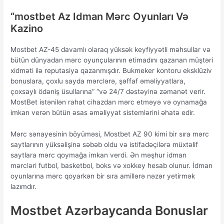
“mostbet Az Idman Mərc Oyunları Və
Kazino
Mostbet AZ-45 davamlı olaraq yüksək keyfiyyətli məhsullar və
bütün dünyadan mərc oyunçularının etimadını qazanan müştəri
xidməti ilə reputasiya qazanmışdır. Bukmeker kontoru eksklüziv
bonuslara, çoxlu sayda mərclərə, şəffaf əməliyyatlara,
çoxsaylı ödəniş üsullarına” “və 24/7 dəstəyinə zəmanət verir.
MostBet istənilən rahat cihazdan mərc etməyə və oynamağa
imkan verən bütün əsas əməliyyat sistemlərini əhatə edir.
Mərc sənayesinin böyüməsi, Mostbet AZ 90 kimi bir sıra mərc
saytlarının yüksəlişinə səbəb oldu və istifadəçilərə müxtəlif
saytlara mərc qoymağa imkan verdi. Ən məşhur idman
mərcləri futbol, basketbol, boks və xokkey hesab olunur. İdman
oyunlarına mərc qoyarkən bir sıra amillərə nəzər yetirmək
lazımdır.
Mostbet Azərbaycanda Bonuslar