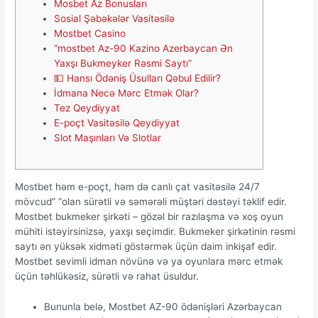
Mosbet Az Bonusları
Sosial Şəbəkələr Vasitəsilə
Mostbet Casino
“mostbet Az-90 Kazino Azerbaycan Ən
Yaxşı Bukmeyker Rəsmi Saytı”
💵 Hansı Ödəniş Üsulları Qəbul Edilir?
İdmana Necə Mərc Etmək Olar?
Tez Qeydiyyat
E-poçt Vasitəsilə Qeydiyyat
Slot Maşınları Və Slotlar
Mostbet həm e-poçt, həm də canlı çat vasitəsilə 24/7
mövcud” “olan sürətli və səmərəli müştəri dəstəyi təklif edir.
Mostbet bukmeker şirkəti – gözəl bir razılaşma və xoş oyun
mühiti istəyirsinizsə, yaxşı seçimdir. Bukmeker şirkətinin rəsmi
saytı ən yüksək xidməti göstərmək üçün daim inkişaf edir.
Mostbet sevimli idman növünə və ya oyunlara mərc etmək
üçün təhlükəsiz, sürətli və rahat üsuldur.
Bununla belə, Mostbet AZ-90 ödənişləri Azərbaycan