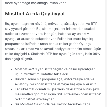
mərc oynamağa başlamağa imkan verir.
Mostbet Az-da Qeydiyyat
Bu, oyun maşınının növünü, mövzunu, xüsusiyyətləri və RTP
səviyyəsini göstərir. Bu, slot maşınlarını fırlatmadan ədalətli
nəticələrə zəmanət verir. Hər gün, həftə və ay ən aktiv
oyunçular arasında cekpotlar var. Edilən hər mərc loyallıq
proqramında istifadə olunan bonus xalları gətirir. Oyunçu
statusunu artırmaq və səxavətli hədiyyələr təqdim etmək üçün
xallar dəyişdirilir. Slotlarda RTP hər oyun üçün fərdi, lakin 99%-
dən aşağı düşmür.
Mostbet-AZ91 yeni istifadəçilər və daimi ziyarətçilər
üçün müxtəlif mükafatlar təklif edir.
Bundan sonra siz proqramı aça, avtorizasiya edə və
Aviator yuvasından istifadə etməyə başlaya bilərsiniz.
Təhlükəsizlik xidməti müştərilərin daxil etdiyi bütün şəxsi
məlumatları qorumaq üçün SSL şifrələməsindən istifadə”
“edir mostbet azerbaycan.
Siz Mostbet Casino-da real kazino təcrübəsi tapa