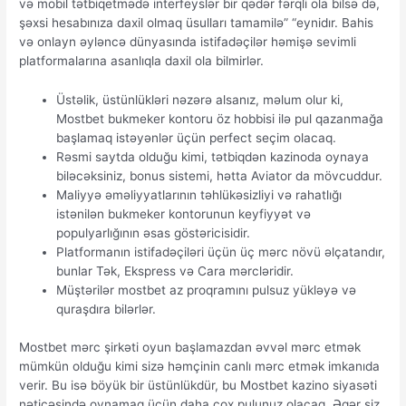
və mobil tətbiqetmədə interfeyslər bir qədər fərqli ola bilsə də,
şəxsi hesabınıza daxil olmaq üsulları tamamilə” “eynidır. Bahis
və onlayn əyləncə dünyasında istifadəçilər həmişə sevimli
platformalarına asanlıqla daxil ola bilmirlər.
Üstəlik, üstünlükləri nəzərə alsanız, məlum olur ki,
Mostbet bukmeker kontoru öz hobbisi ilə pul qazanmağa
başlamaq istəyənlər üçün perfect seçim olacaq.
Rəsmi saytda olduğu kimi, tətbiqdən kazinoda oynaya
biləcəksiniz, bonus sistemi, hətta Aviator da mövcuddur.
Maliyyə əməliyyatlarının təhlükəsizliyi və rahatlığı
istənilən bukmeker kontorunun keyfiyyət və
populyarlığının əsas göstəricisidir.
Platformanın istifadəçiləri üçün üç mərc növü əlçatandır,
bunlar Tək, Ekspress və Cara mərcləridir.
Müştərilər mostbet az proqramını pulsuz yükləyə və
quraşdıra bilərlər.
Mostbet mərc şirkəti oyun başlamazdan əvvəl mərc etmək
mümkün olduğu kimi sizə həmçinin canlı mərc etmək imkanıda
verir. Bu isə böyük bir üstünlükdür, bu Mostbet kazino siyasəti
nəticəsində oynamaq üçün daha çox pulunuz olacaq. Əgər siz