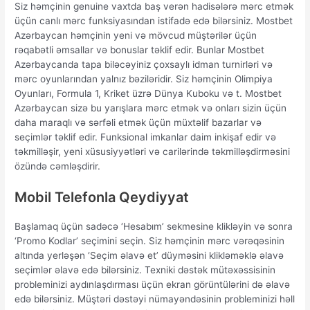
Siz həmçinin genuine vaxtda baş verən hadisələrə mərc etmək
üçün canlı mərc funksiyasından istifadə edə bilərsiniz. Mostbet
Azərbaycan həmçinin yeni və mövcud müştərilər üçün
rəqabətli əmsallar və bonuslar təklif edir. Bunlar Mostbet
Azərbaycanda tapa biləcəyiniz çoxsaylı idman turnirləri və
mərc oyunlarından yalnız bəziləridir. Siz həmçinin Olimpiya
Oyunları, Formula 1, Kriket üzrə Dünya Kuboku və t. Mostbet
Azərbaycan sizə bu yarışlara mərc etmək və onları sizin üçün
daha maraqlı və sərfəli etmək üçün müxtəlif bazarlar və
seçimlər təklif edir. Funksional imkanlar daim inkişaf edir və
təkmilləşir, yeni xüsusiyyətləri və carilərində təkmilləşdirməsini
özündə cəmləşdirir.
Mobil Telefonla Qeydiyyat
Başlamaq üçün sadəcə ‘Hesabım’ sekmesine klikləyin və sonra
‘Promo Kodlar’ seçimini seçin. Siz həmçinin mərc vərəqəsinin
altında yerləşən ‘Seçim əlavə et’ düyməsini klikləməklə əlavə
seçimlər əlavə edə bilərsiniz. Texniki dəstək mütəxəssisinin
probleminizi aydınlaşdırması üçün ekran görüntülərini də əlavə
edə bilərsiniz. Müştəri dəstəyi nümayəndəsinin probleminizi həll