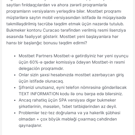
saytları fırıldaqçılardan və ahora zərərli proqramlarla
proqramların versiyalarını yerləşdirə bilər. Mostbet proqramı
müştərilərə saytın mobil versiyasından istifadə ilə müqayisədə
təkmilləşdirilmiş təcrübə təqdim etmək üçün nəzərdə tutulub.
Bukmeker kontoru Curacao tərəfindən verilmiş rəsmi lisenziya
əsasında fəaliyyət göstərir. Mostbet yeni başlayanlara hər
hansı bir başlanğıc bonusu təqdim edirmi?
Mostbet Partners Mostbet-ə gətirdiyiniz hər yeni oyunçu
üçün 60%-ə qədər komissiya ödəyən Mostbet-in rəsmi
delegación proqramıdır.
Onlar sizin şəxsi hesabınızda mostbet azerbaycan giriş
üçün istifadə olunacaq.
Şifrənizi unutsanız, eyni telefon nömrəsinə göndəriləcək
TEXT INFORMATION kodu ilə onu bərpa edə bilərsiniz.
Ancaq rahatlıq üçün SPA versiyası digər bukmeker
şirkətlərinin, məsələn, 1xbet tətbiqlərindən az deyil.
Problemlər tez-tez doğrulama və ya hakerlik şübhəsi
olmadan + çox böyük məbləği çıxarmaq cəhdindən
qaynaqlanır.