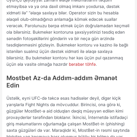
Oyunçu qeydiyyat zamanı əlaqə məlumatlarını təqdim
etməyibsə və ya ona daxil olmaq imkanı yoxdursa, dəstək
xidməti ilə” “əlaqə saxlaya bilər. Operator sizin bu hesabla
əlaqəli olub-olmadığınızı anlamağa kömək edəcək suallar
verəcək. Parolunuzu bərpa etmək üçün doğrulamadan keçməli
ola bilərsiniz. Bukmeker kontoruna şəxsiyyətinizi təsdiq edən
sənədin fotoşəkillərini göndərin və bir neçə gün ərzində
təsdiqlənməsini gözləyin. Bukmeker kontoru və kazino ilə bağlı
istənilən sualınız üçün dəstək xidməti ilə əlaqə saxlaya
bilərsiniz. Bu bukmeker kontoru hər kəs üçün pul qazanmaq
üçün əla vasitə olmağa hazırdır
bərabər töhfə
.
Mostbet Az-da Addım-addım Əmanət
Edin
Üstəlik, eyni UFC-də təkcə əsas hadisələr deyil, digər kiçik
yarışlarla Fight Nights da mövcuddur. Birincisi, ona görə ki,
güzgülər MostBet-ə aid olduqları dəqiq müəyyən edilən kimi
provayderlər tərəfindən bloklanır. İkincisi, İnternetdə istifadəçi
giriş məlumatlarını oğurlamağa çalışan MostBet-in (phishing)
saxta güzgüləri də var. Maraqlıdır ki, MostBet-in rəsmi saytında
blokdan yan keçməyə həsr olunmuş bütöv bir bölmə də var.