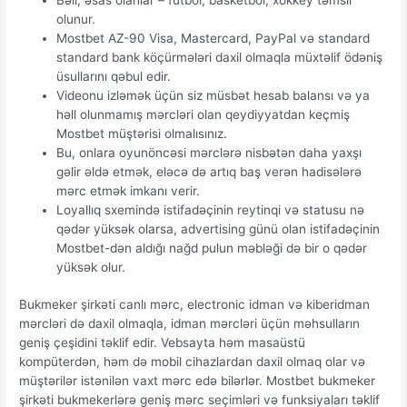
olunur.
Mostbet AZ-90 Visa, Mastercard, PayPal və standard
standard bank köçürmələri daxil olmaqla müxtəlif ödəniş
üsullarını qəbul edir.
Videonu izləmək üçün siz müsbət hesab balansı və ya
həll olunmamış mərcləri olan qeydiyyatdan keçmiş
Mostbet müştərisi olmalısınız.
Bu, onlara oyunöncəsi mərclərə nisbətən daha yaxşı
gəlir əldə etmək, eləcə də artıq baş verən hadisələrə
mərc etmək imkanı verir.
Loyallıq sxemində istifadəçinin reytinqi və statusu nə
qədər yüksək olarsa, advertising günü olan istifadəçinin
Mostbet-dən aldığı nağd pulun məbləği də bir o qədər
yüksək olur.
Bukmeker şirkəti canlı mərc, electronic idman və kiberidman
mərcləri də daxil olmaqla, idman mərcləri üçün məhsulların
geniş çeşidini təklif edir. Vebsayta həm masaüstü
kompüterdən, həm də mobil cihazlardan daxil olmaq olar və
müştərilər istənilən vaxt mərc edə bilərlər. Mostbet bukmeker
şirkəti bukmekerlərə geniş mərc seçimləri və funksiyaları təklif