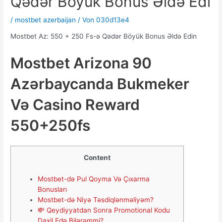
Qədər Böyük Bonus Əldə Edi
/
mostbet azerbaijan
/ Von
030d13e4
Mostbet Az: 550 + 250 Fs-ə Qədər Böyük Bonus Əldə Edin
Mostbet Arizona 90
Azərbaycanda Bukmeker
Və Casino Reward
550+250fs
Content
Mostbet-də Pul Qoyma Və Çıxarma
Bonusları
Mostbet-də Niyə Təsdiqlənməliyəm?
💸 Qeydiyyatdan Sonra Promotional Kodu
Daxil Edə Bilərəmmi?