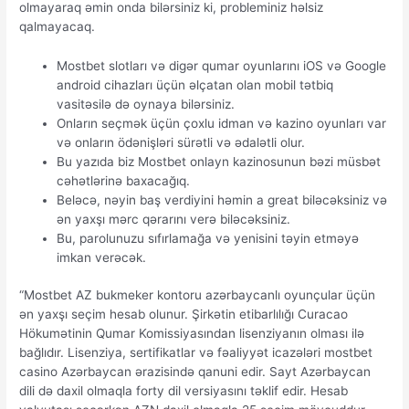
olmayaraq əmin onda bilərsiniz ki, probleminiz həlsiz
qalmayacaq.
Mostbet slotları və digər qumar oyunlarını iOS və Google
android cihazları üçün əlçatan olan mobil tətbiq
vasitəsilə də oynaya bilərsiniz.
Onların seçmək üçün çoxlu idman və kazino oyunları var
və onların ödənişləri sürətli və ədalətli olur.
Bu yazıda biz Mostbet onlayn kazinosunun bəzi müsbət
cəhətlərinə baxacağıq.
Beləcə, nəyin baş verdiyini həmin a great biləcəksiniz və
ən yaxşı mərc qərarını verə biləcəksiniz.
Bu, parolunuzu sıfırlamağa və yenisini təyin etməyə
imkan verəcək.
“Mostbet AZ bukmeker kontoru azərbaycanlı oyunçular üçün
ən yaxşı seçim hesab olunur. Şirkətin etibarlılığı Curacao
Hökumətinin Qumar Komissiyasından lisenziyanın olması ilə
bağlıdır. Lisenziya, sertifikatlar və fəaliyyət icazələri mostbet
casino Azərbaycan ərazisində qanuni edir. Sayt Azərbaycan
dili də daxil olmaqla forty dil versiyasını təklif edir. Hesab