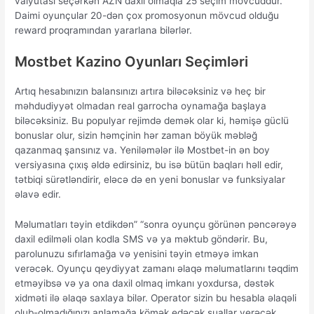
valyutası seçərkən AZN daxil olmaqla 25 seçim mövcuddur.
Daimi oyunçular 20-dən çox promosyonun mövcud olduğu
reward proqramından yararlana bilərlər.
Mostbet Kazino Oyunları Seçimləri
Artıq hesabınızın balansınızı artıra biləcəksiniz və heç bir
məhdudiyyət olmadan real garrocha oynamağa başlaya
biləcəksiniz. Bu populyar rejimdə demək olar ki, həmişə güclü
bonuslar olur, sizin həmçinin hər zaman böyük məbləğ
qazanmaq şansınız va. Yeniləmələr ilə Mostbet-in ən boy
versiyasına çıxış əldə edirsiniz, bu isə bütün baqları həll edir,
tətbiqi sürətləndirir, eləcə də en yeni bonuslar və funksiyalar
əlavə edir.
Məlumatları təyin etdikdən” “sonra oyunçu görünən pəncərəyə
daxil edilməli olan kodla SMS və ya məktub göndərir. Bu,
parolunuzu sıfırlamağa və yenisini təyin etməyə imkan
verəcək. Oyunçu qeydiyyat zamanı əlaqə məlumatlarını təqdim
etməyibsə və ya ona daxil olmaq imkanı yoxdursa, dəstək
xidməti ilə əlaqə saxlaya bilər. Operator sizin bu hesabla əlaqəli
olub-olmadığınızı anlamağa kömək edəcək suallar verəcək.