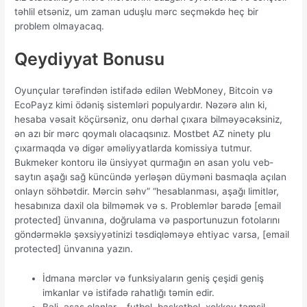
təhlil etsəniz, um zaman uduşlu mərc seçməkdə heç bir
problem olmayacaq.
Qeydiyyat Bonusu
Oyunçular tərəfindən istifadə edilən WebMoney, Bitcoin və
EcoPayz kimi ödəniş sistemləri populyardır. Nəzərə alın ki,
hesaba vəsait köçürsəniz, onu dərhal çıxara bilməyəcəksiniz,
ən azı bir mərc qoymalı olacaqsınız. Mostbet AZ ninety plu
çıxarmaqda və digər əməliyyatlarda komissiya tutmur.
Bukmeker kontoru ilə ünsiyyət qurmağın ən asan yolu veb-
saytın aşağı sağ küncündə yerləşən düyməni basmaqla açılan
onlayn söhbətdir. Mərcin səhv” “hesablanması, aşağı limitlər,
hesabınıza daxil ola bilməmək və s. Problemlər barədə [email
protected] ünvanına, doğrulama və pasportunuzun fotolarını
göndərməklə şəxsiyyətinizi təsdiqləməyə ehtiyac varsa, [email
protected] ünvanına yazın.
İdmana mərclər və funksiyaların geniş çeşidi geniş
imkanlar və istifadə rahatlığı təmin edir.
Bəli, əsas olanlar – futbol, basketbol, xokkey təmsil