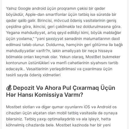
Yalnız Google android üçün proqramın çəkisi bir qədər
böyükdür, Apple-dan smartfonlar üçün tətbiq isə sürətdə bir
qədər qalib gəlir. Birincisi, mövcud ödəniş vasitələrinin geniş
çeşidinə görə, ikincisi, geri çəkilməklə tez doldurulmasına görə.
Yeganə məhdudiyyət, artıq qeyd edildiyi kimi, böyük məbləğlər
üçün yoxlama,” “yəni şəxsiyyət sənədinin məlumatlarının daxil
edilməsi tələb olunur. Doldurma, həmçinin geri götürmə ilə bağlı
məhdudiyyətlər varifr?n, lakin əməliyyatı bir neçə hissəyə
bölməklə onları keçmək olar. Yekun olaraq, MostBet bukmeker
kontorunun üstünlükləri və mənfi cəhətlərinin siyahısını tərtib
edəcəyik.. Vəsaitlərinin yerləşdirilməsi və çıxarılması üçün
təsirli sayda ödəniş xidmətləri
💰 Depozit Və Ahora Pul Çıxarmaq Üçün
Hər Hansı Komissiya Varmı?
Mostbet slotları və digər qumar oyunlarını iOS və Android os
cihazları üçün əlçatan olan mobil tətbiq vasitəsilə də oynaya
bilərsiniz. Tətbiq yaxşı optimallaşdırlıb və əla işləyir, hətta
köhnəlmiş cihazlarda belə. Mostbet kazinoda hər bir yeni