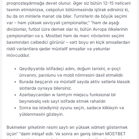
proqnozlaşdırmağa dəvət olunur. Əgər siz bütün 12-15 nəticəni
təxmin etmisinizsə, cekpotun bölünməsində iştirak edirsiniz ki,
bu da on minlərlə manat ola bilər. Turnirlərin də böyük seçimi
var – həm yüksək səviyyəli çempionatlar,” “həm də aşağı
divizionlar, futbol üzrə demək olar ki, bütün Avropa ölkələrinin
çempionatları və s. Mostbet həm də mərc növlərinin seçimi
baxımından cəlbedici görünür – xətt boyu ən kiçik əmsallardan
riskli variantlara qədər müxtəlif əmsallar və yekunlar
mövcuddur.
Qeydiyyatda istifadəçi adını, doğum tarixini, e-poçt
ünvanını, parolunu və mobil nömrəsini daxil etməlidir.
Burada beşçarxlı və müxtəlif sayda aktiv xətlərlə klassik
slotlarda oynaya bilərsiniz.
Azərbaycandan w tamtym miejscu funksional bir
beynəlxalq veb sayt istifadə etmək rahatdır.
Sonra isə istədiyiniz oyunu seçin, sadəcə klikləyin və
yüklənməsini gözləyin.
Bukmeker şirkətinin rəsmi saytı ən yüksək xidməti göstərmək
üçün” “daim inkişaf edir. Və sonra ən geniş idman MOSTBET