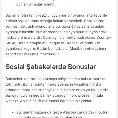
günləri olmadan işləyir.
Bu, əmanətin təhlükəsizliyi üçün hər bir oyunun interfeysi ilə
etibarlı şəkildə tanış olmağa imkan verəcəkdir. Canlı kazino
bölməsində canlı oyunçularla pul qarşılığında şans oyunları
oynaya bilərsiniz. Bunlar rəqabətli onlayn oyun dünyasındakı
hadisələrə mərclərdir. Qarşılaşmalar mütəmadi olaraq Counter-
Strike, Dota a couple of, League of Stories, Valorant kimi
oyunlarda keçirilir. Bütün bu hadisələr Mostbet veb-saytının
esports bölməsində mövcuddur.
Sosial Şəbəkələrdə Bonuslar
Bukmeker kontoru da vaxtaşırı müştərilərinə pulsuz mərclər
təklif edir. Bunlar adətən mərc edənlərin vəsaitlərini riskə
atmadan mərc edə biləcəyi xüsusi hadisələr və ya oyunlardır.
Bu, oyunçuların heç bir risk etmədən mərc prosesini fizzle
wheeze whistle snuffle etmələri üçün əla bir yoldur.
Bu, qumar bazarında təkcə Azərbaycanda deyil, bütün
dünyada ən səxavətli təkliflərdən biridir.