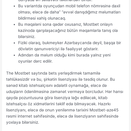
Bu variantda oyunçudan mobil telefon nömrəsinə daxil
olması, eləcə də daha” “əvvəl danışdığımız məlumatları
bildirməsi xahiş olunacaq.
Bu məqaləni sona qədər oxusanız, Mostbet onlayn
kazinoda qarşılaşacağınız bütün məqamlarla tanış ola
bilərsiniz.
Fiziki olaraq, bukmeyker Azərbaycanda deyil, başqa bir
dövlətin qanunvericiyi ilə fəaliyyət göstərir.
Adından da məlum olduğu kimi burada yalnız yeni
oyunlar dərc edilir.
The Mostbet saytında bets yerləşdirmək tamamilə
təhlükəsizdir və bu, şirkətin lisenziyası ilə təsdiq olunur. Bu
sənəd kitab istehsalçısını ədalətli oynamağa, eləcə də
uduşların ödənilməsinə zəmanət verməyə borcludur. Hər hansı
qayda pozuntusuna görə lisenziya ləğv ediləcək, kitab
istehsalçısı öz xidmətlərini təklif edə bilməyəcək. Hazırkı
lisenziyanı, eləcə də onun yenilənmə tarixini Mostbet-aze45
rəsmi internet səhifəsində, eləcə də lisenziyanın səhifəsində
yoxlaya bilərsiniz.