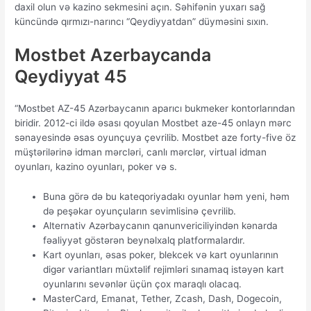
daxil olun və kazino sekmesini açın. Səhifənin yuxarı sağ
küncündə qırmızı-narıncı “Qeydiyyatdan” düyməsini sıxın.
Mostbet Azerbaycanda
Qeydiyyat 45
“Mostbet AZ-45 Azərbaycanın aparıcı bukmeker kontorlarından
biridir. 2012-ci ildə əsası qoyulan Mostbet aze-45 onlayn mərc
sənayesində əsas oyunçuya çevrilib. Mostbet aze forty-five öz
müştərilərinə idman mərcləri, canlı mərclər, virtual idman
oyunları, kazino oyunları, poker və s.
Buna görə də bu kateqoriyadakı oyunlar həm yeni, həm
də peşəkar oyunçuların sevimlisinə çevrilib.
Alternativ Azərbaycanın qanunvericiliyindən kənarda
fəaliyyət göstərən beynəlxalq platformalardır.
Kart oyunları, əsas poker, blekcek və kart oyunlarının
digər variantları müxtəlif rejimləri sınamaq istəyən kart
oyunlarını sevənlər üçün çox maraqlı olacaq.
MasterCard, Emanat, Tether, Zcash, Dash, Dogecoin,