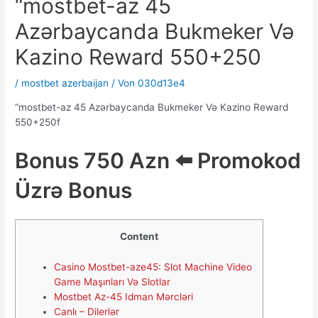
“mostbet-az 45
Azərbaycanda Bukmeker Və
Kazino Reward 550+250
/
mostbet azerbaijan
/ Von
030d13e4
“mostbet-az 45 Azərbaycanda Bukmeker Və Kazino Reward
550+250f
Bonus 750 Azn ⬅️ Promokod
Üzrə Bonus
Content
Casino Mostbet-aze45: Slot Machine Video
Game Maşınları Və Slotlar
Mostbet Az-45 Idman Mərcləri
Canlı – Dilerlər