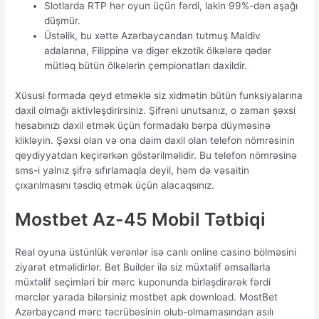
Slotlarda RTP hər oyun üçün fərdi, lakin 99%-dən aşağı
düşmür.
Üstəlik, bu xəttə Azərbaycandan tutmuş Maldiv
adalarına, Filippinə və digər ekzotik ölkələrə qədər
mütləq bütün ölkələrin çempionatları daxildir.
Xüsusi formada qeyd etməklə siz xidmətin bütün funksiyalarına
daxil olmağı aktivləşdirirsiniz. Şifrəni unutsanız, o zaman şəxsi
hesabınızı daxil etmək üçün formadakı bərpa düyməsinə
klikləyin. Şəxsi olan və ona daim daxil olan telefon nömrəsinin
qeydiyyatdan keçirərkən göstərilməlidir. Bu telefon nömrəsinə
sms-i yalnız şifrə sıfırlamaqla deyil, həm də vəsaitin
çıxarılmasını təsdiq etmək üçün alacaqsınız.
Mostbet Az-45 Mobil Tətbiqi
Real oyuna üstünlük verənlər isə canlı online casino bölməsini
ziyarət etməlidirlər. Bet Builder ilə siz müxtəlif əmsallarla
müxtəlif seçimləri bir mərc kuponunda birləşdirərək fərdi
mərclər yarada bilərsiniz mostbet apk download. MostBet
Azərbaycand mərc təcrübəsinin olub-olmamasından asılı