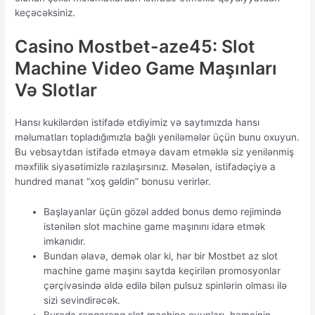
keçəcəksiniz.
Casino Mostbet-aze45: Slot
Machine Video Game Maşınları
Və Slotlar
Hansı kukilərdən istifadə etdiyimiz və saytımızda hansı
məlumatları topladığımızla bağlı yeniləmələr üçün bunu oxuyun.
Bu vebsaytdan istifadə etməyə davam etməklə siz yenilənmiş
məxfilik siyasətimizlə razılaşırsınız. Məsələn, istifadəçiyə a
hundred manat “xoş gəldin” bonusu verirlər.
Başlayanlar üçün gözəl added bonus demo rejimində
istənilən slot machine game maşınını idarə etmək
imkanıdır.
Bundan əlavə, demək olar ki, hər bir Mostbet az slot
machine game maşını saytda keçirilən promosyonlar
çərçivəsində əldə edilə bilən pulsuz spinlərin olması ilə
sizi sevindirəcək.
Burada rəngarəng slot machine oyunları, həmçinin