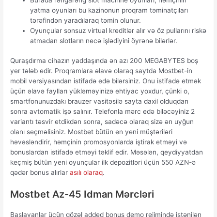
yatma oyunları bu kazinonun proqram təminatçıları
tərəfindən yaradılaraq təmin olunur.
Oyunçular sonsuz virtual kreditlər alır və öz pullarını riskə
atmadan slotların necə işlədiyini öyrənə bilərlər.
Quraşdırma cihazın yaddaşında ən azı 200 MEGABYTES boş
yer tələb edir. Proqramlara əlavə olaraq saytda Mostbet-in
mobil versiyasından istifadə edə bilərsiniz. Onu istifadə etmək
üçün əlavə faylları yükləməyinizə ehtiyac yoxdur, çünki o,
smartfonunuzdakı brauzer vasitəsilə sayta daxil olduqdan
sonra avtomatik işə salınır. Telefonla mərc edə biləcəyiniz 2
variantı təsvir etdikdən sonra, sadəcə olaraq sizə ən uyğun
olanı seçməlisiniz. Mostbet bütün en yeni müştəriləri
həvəsləndirir, həmçinin promosyonlarda iştirak etməyi və
bonuslardan istifadə etməyi təklif edir. Məsələn, qeydiyyatdan
keçmiş bütün yeni oyunçular ilk depozitləri üçün 550 AZN-ə
qədər bonus alırlar
asılı olaraq
.
Mostbet Az-45 Idman Mərcləri
Başlayanlar üçün gözəl added bonus demo rejimində istənilən