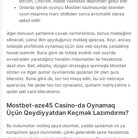
Bitcoin, Litecoin, Ripple vasitəsilə depozitləri gəbul edir.
Onlarda iştirak oyunçu Mostbet kazinosunda istənilən
oyun maşınına mərc etdikdən sonra avtomatik olaraq
qəbul edilir.
Əgər bonusun şərtlərinə cavab vermirsinizsə, bonus məbləğiniz
silinəcək, yalnız ilkin qoyduğunuz məbləğ qalacaq. Xeyr, ancaq
tətbiqdə profilinizlə oynamaq üçün sizə veb-saytda yaradılmış
hesab lazımdır. Buna görə də tətbiqi endirib veb-saytda
əvvəlcədən yaratdığınız hesabın məlumatları ilə hesabınıza
daxil olun. Bəli, əlbəttə, düzgün strategiya qurmaqla Mostbet
slotları və digər qumar oyunlarında qazanan bir plan qura
bilərsiniz. Buna görə də, tez-tez məşq edin, bu sizi nəticəyə
aparacaq. Nə qədər tez-tez oynasanız, qumarın mahiyyətinə o
qədər piel vara biləcəksiniz.
Mostbet-aze45 Casino-da Oynamaq
Üçün Qeydiyyatdan Keçmək Lazımdırmı?
Bu məlumatlar mütləq qeyd olunmalı, yadda saxlamalı və ya
kompüterə qeyd olunmalıdır, çünki gələcəkdə şəxsi hesabınıza