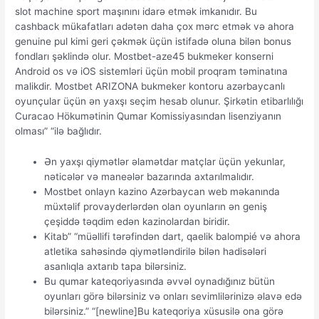
slot machine sport maşınını idarə etmək imkanıdır. Bu
cashback mükafatları adətən daha çox mərc etmək və ahora
genuine pul kimi geri çəkmək üçün istifadə oluna bilən bonus
fondları şəklində olur. Mostbet-aze45 bukmeker konserni
Android os və iOS sistemləri üçün mobil proqram təminatına
malikdir. Mostbet ARIZONA bukmeker kontoru azərbaycanlı
oyunçular üçün ən yaxşı seçim hesab olunur. Şirkətin etibarlılığı
Curacao Hökumətinin Qumar Komissiyasından lisenziyanın
olması” “ilə bağlıdır.
Ən yaxşı qiymətlər əlamətdar matçlar üçün yekunlar,
nəticələr və maneələr bazarında axtarılmalıdır.
Mostbet onlayn kazino Azərbaycan web məkanında
müxtəlif provayderlərdən olan oyunların ən geniş
çeşiddə təqdim edən kazinolardan biridir.
Kitab” “müəllifi tərəfindən dart, qaelik balompié və ahora
atletika sahəsində qiymətləndirilə bilən hadisələri
asanlıqla axtarıb tapa bilərsiniz.
Bu qumar kateqoriyasında əvvəl oynadığınız bütün
oyunları görə bilərsiniz və onları sevimlilərinizə əlavə edə
bilərsiniz.” “[newline]Bu kateqoriya xüsusilə ona görə