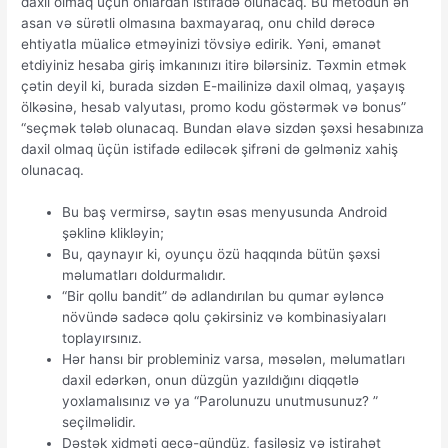
daxil olmaq üçün onlardan istifadə olunacaq. Bu metodun ən
asan və sürətli olmasına baxmayaraq, onu child dərəcə
ehtiyatla müalicə etməyinizi tövsiyə edirik. Yəni, əmanət
etdiyiniz hesaba giriş imkanınızı itirə bilərsiniz. Təxmin etmək
çətin deyil ki, burada sizdən E-mailinizə daxil olmaq, yaşayış
ölkəsinə, hesab valyutası, promo kodu göstərmək və bonus”
“seçmək tələb olunacaq. Bundan əlavə sizdən şəxsi hesabınıza
daxil olmaq üçün istifadə ediləcək şifrəni də gəlməniz xahiş
olunacaq.
Bu baş vermirsə, saytın əsas menyusunda Android
şəklinə klikləyin;
Bu, qaynayır ki, oyunçu özü haqqında bütün şəxsi
məlumatları doldurmalıdır.
“Bir qollu bandit” də adlandırılan bu qumar əyləncə
növündə sadəcə qolu çəkirsiniz və kombinasiyaları
toplayırsınız.
Hər hansı bir probleminiz varsa, məsələn, məlumatları
daxil edərkən, onun düzgün yazıldığını diqqətlə
yoxlamalısınız və ya “Parolunuzu unutmusunuz? ”
seçilməlidir.
Dəstək xidməti gecə-gündüz, fasiləsiz və istirahət