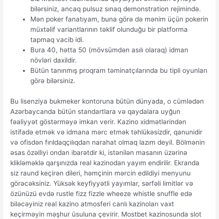
bilərsiniz, ancaq pulsuz sınaq demonstration rejimində.
Mən poker fanatıyam, buna görə də mənim üçün pokerin
müxtəlif variantlarının təklif olunduğu bir platforma
tapmaq vacib idi.
Bura 40, hətta 50 (mövsümdən asılı olaraq) idman
növləri daxildir.
Bütün tanınmış proqram təminatçılarında bu tipli oyunları
görə bilərsiniz.
Bu lisenziya bukmeker kontoruna bütün dünyada, o cümlədən
Azərbaycanda bütün standartlara və qaydalara uyğun
fəaliyyət göstərməyə imkan verir. Kazino xidmətlərindən
istifadə etmək və idmana mərc etmək təhlükəsizdir, qanunidir
və ofisdən fırıldaqçılıqdan narahat olmaq lazım deyil. Bölmənin
əsas özəlliyi ondan ibarətdir ki, istənilən masanın üzərinə
klikləməklə qarşınızda real kazinodan yayım endirilir. Ekranda
siz raund keçirən dileri, həmçinin mərcin edildiyi menyunu
görəcəksiniz. Yüksək keyfiyyətli yayımlar, sərfəli limitlər və
özünüzü evdə rustle fizz fizzle wheeze whistle snuffle edə
biləcəyiniz real kazino atmosferi canlı kazinoları vaxt
keçirməyin məşhur üsuluna çevirir. Mostbet kazinosunda slot