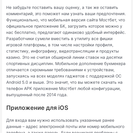
Не забудьте поставить вашу оценку, а так же оставить
комментарий, это поможет нам узнать ваши предпочтения.
Функционально, что мобильная версия сайта Мостбет, что
официальное приложение БК, загрузить которое можно у
нас бесплатно, предлагают одинаково удобный интерфейс.
Разработчики сумели вместить в утилиту все фишки
игровой платформы, в том числе настройки профиля,
статистику, инфографику, видеотрансляции и продукты
казино. Это не считая обширной линии ставок на десятки
спортивных дисциплин. Мобильное дополнение букмекера
отличается скромными требованиями к устройствам,
запускаясь на всех моделях гаджетов с поддержкой ОС
Android 5.0 и выше. Это значит, что вы можете скачать на
телефон APK приложение Мостбет любой конфигурации,
выпущенный после 2014 года.
Приложение для iOS
Для входа вам нужно использовать указанные ранее
данные – адрес электронной почты или номер мобильного
телефона, а также пароль. Если возникают проблемы с