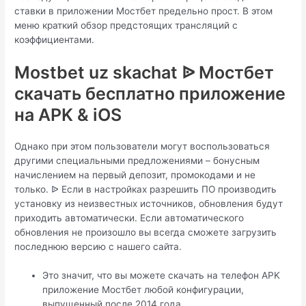
ставки в приложении Мостбет предельно прост. В этом
меню краткий обзор предстоящих трансляций с
коэффициентами.
Mostbet uz skachat ᐉ Мостбет
скачать бесплатно приложение
на APK & iOS
Однако при этом пользователи могут воспользоваться
другими специальными предложениями – бонусным
начислением на первый депозит, промокодами и не
только. ᐉ Если в настройках разрешить ПО производить
установку из неизвестных источников, обновления будут
приходить автоматически. Если автоматического
обновления не произошло вы всегда сможете загрузить
последнюю версию с нашего сайта.
Это значит, что вы можете скачать на телефон APK
приложение Мостбет любой конфигурации,
выпущенный после 2014 года.