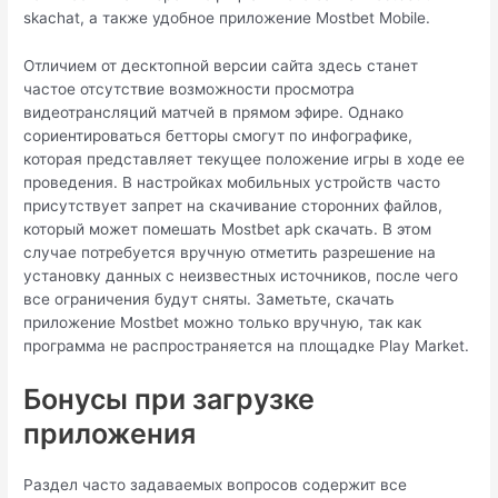
skachat, а также удобное приложение Mostbet Mobile.
Отличием от десктопной версии сайта здесь станет
частое отсутствие возможности просмотра
видеотрансляций матчей в прямом эфире. Однако
сориентироваться бетторы смогут по инфографике,
которая представляет текущее положение игры в ходе ее
проведения. В настройках мобильных устройств часто
присутствует запрет на скачивание сторонних файлов,
который может помешать Mostbet apk скачать. В этом
случае потребуется вручную отметить разрешение на
установку данных с неизвестных источников, после чего
все ограничения будут сняты. Заметьте, скачать
приложение Mostbet можно только вручную, так как
программа не распространяется на площадке Play Market.
Бонусы при загрузке
приложения
Раздел часто задаваемых вопросов содержит все