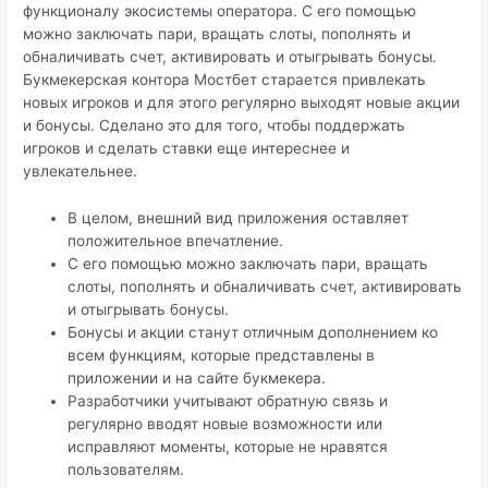
функционалу экосистемы оператора. С его помощью
можно заключать пари, вращать слоты, пополнять и
обналичивать счет, активировать и отыгрывать бонусы.
Букмекерская контора Мостбет старается привлекать
новых игроков и для этого регулярно выходят новые акции
и бонусы. Сделано это для того, чтобы поддержать
игроков и сделать ставки еще интереснее и
увлекательнее.
В целом, внешний вид приложения оставляет
положительное впечатление.
С его помощью можно заключать пари, вращать
слоты, пополнять и обналичивать счет, активировать
и отыгрывать бонусы.
Бонусы и акции станут отличным дополнением ко
всем функциям, которые представлены в
приложении и на сайте букмекера.
Разработчики учитывают обратную связь и
регулярно вводят новые возможности или
исправляют моменты, которые не нравятся
пользователям.