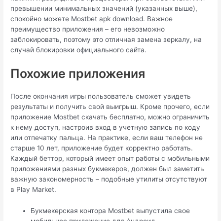
превышении минимальных значений (указанных выше),
спокойно можете Mostbet apk download. Важное
преимущество приложения – его невозможно
заблокировать, поэтому это отличная замена зеркалу, на
случай блокировки официального сайта.
Похожие приложения
После окончания игры пользователь сможет увидеть
результаты и получить свой выигрыш. Кроме прочего, если
приложение Mostbet скачать бесплатно, можно ограничить
к нему доступ, настроив вход в учетную запись по коду
или отпечатку пальца. На практике, если ваш телефон не
старше 10 лет, приложение будет корректно работать.
Каждый беттор, который имеет опыт работы с мобильными
приложениями разных букмекеров, должен был заметить
важную закономерность – подобные утилиты отсутствуют
в Play Market.
Букмекерская контора Mostbet выпустила свое
мобильное приложение для Андроид.