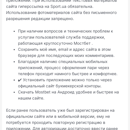
приложении. При использовании текстовых материалов
сайта гиперссылка на Sport.ua обязательна.
Использование фотоматериалов сайта без письменного
разрешения редакции запрещено.
При наличии вопросов и технических проблем к
услугам пользователей служба поддержки,
работающая круглосуточно Мостбет .
Сохранить моё имя, email и адрес сайта в этом
браузере для последующих моих комментариев.
Благодаря наличию специальных мобильных
приложений, процесс оформления пари через
телефон проходит намного быстрее и комфортнее.
✔️ Установить приложение можно только через
официальный сайт букмекерской конторы.
Скачать Mostbet на Андроид удобнее и быстрее на
нашем сайте.
Если ранее пользователь уже был зарегистрирован на
официальном сайте или в мобильной версии, ему не
потребуется проходить повторную регистрацию в
приложении. Для авторизации достаточно ввести ранее