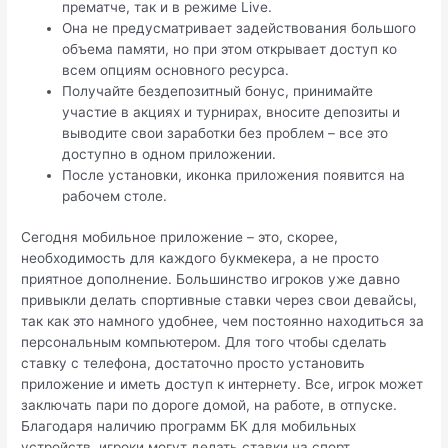
прематче, так и в режиме Live.
Она не предусматривает задействования большого
объема памяти, но при этом открывает доступ ко
всем опциям основного ресурса.
Получайте бездепозитный бонус, принимайте
участие в акциях и турнирах, вносите депозиты и
выводите свои заработки без проблем – все это
доступно в одном приложении.
После установки, иконка приложения появится на
рабочем столе.
Сегодня мобильное приложение – это, скорее,
необходимость для каждого букмекера, а не просто
приятное дополнение. Большинство игроков уже давно
привыкли делать спортивные ставки через свои девайсы,
так как это намного удобнее, чем постоянно находиться за
персональным компьютером. Для того чтобы сделать
ставку с телефона, достаточно просто установить
приложение и иметь доступ к интернету. Все, игрок может
заключать пари по дороге домой, на работе, в отпуске.
Благодаря наличию программ БК для мобильных
устройств, игроки могут делать ставки на спорт