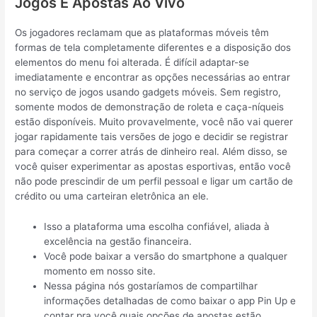
Jogos E Apostas Ao Vivo
Os jogadores reclamam que as plataformas móveis têm
formas de tela completamente diferentes e a disposição dos
elementos do menu foi alterada. É difícil adaptar-se
imediatamente e encontrar as opções necessárias ao entrar
no serviço de jogos usando gadgets móveis. Sem registro,
somente modos de demonstração de roleta e caça-níqueis
estão disponíveis. Muito provavelmente, você não vai querer
jogar rapidamente tais versões de jogo e decidir se registrar
para começar a correr atrás de dinheiro real. Além disso, se
você quiser experimentar as apostas esportivas, então você
não pode prescindir de um perfil pessoal e ligar um cartão de
crédito ou uma carteiran eletrônica an ele.
Isso a plataforma uma escolha confiável, aliada à
excelência na gestão financeira.
Você pode baixar a versão do smartphone a qualquer
momento em nosso site.
Nessa página nós gostaríamos de compartilhar
informações detalhadas de como baixar o app Pin Up e
contar pra você quais opções de apostas estão