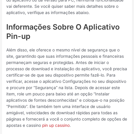
do aplicativo ou da versão para PC, nenhuma funcionalidade
vai deferente. Se você quiser saber mais detalhes sobre o
aplicativo, verifique as informações abaixo.
Informações Sobre O Aplicativo
Pin-up
Além disso, ele oferece o mesmo nível de segurança que o
site, garantindo que suas informações pessoais e financeiras
permaneçam seguras e protegidas. Antes de iniciar o
processo de download e instalação do aplicativo, você precisa
certificar-se de que seu dispositivo permite fazê-lo. Para
verificar, acesse o aplicativo Configurações no seu dispositivo
e procure por “Segurança” na lista. Depois de acessar este
item, role um pouco para baixo até an opção “Instalar
aplicativos de fontes desconhecidas” e coloque-o na posição
“Permitido”. Ele também tem uma interface de usuário
amigável, velocidades de download rápidas para todas as
páginas e fornecerá a você o conjunto completo de opções de
apostas e cassino
pin up cassino
.