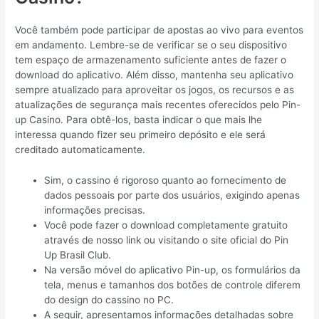
Você também pode participar de apostas ao vivo para eventos
em andamento. Lembre-se de verificar se o seu dispositivo
tem espaço de armazenamento suficiente antes de fazer o
download do aplicativo. Além disso, mantenha seu aplicativo
sempre atualizado para aproveitar os jogos, os recursos e as
atualizações de segurança mais recentes oferecidos pelo Pin-
up Casino. Para obtê-los, basta indicar o que mais lhe
interessa quando fizer seu primeiro depósito e ele será
creditado automaticamente.
Sim, o cassino é rigoroso quanto ao fornecimento de
dados pessoais por parte dos usuários, exigindo apenas
informações precisas.
Você pode fazer o download completamente gratuito
através de nosso link ou visitando o site oficial do Pin
Up Brasil Club.
Na versão móvel do aplicativo Pin-up, os formulários da
tela, menus e tamanhos dos botões de controle diferem
do design do cassino no PC.
A seguir, apresentamos informações detalhadas sobre