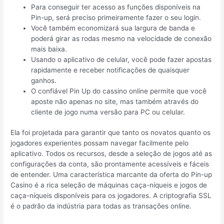
Para conseguir ter acesso as funções disponíveis na
Pin-up, será preciso primeiramente fazer o seu login.
Você também economizará sua largura de banda e
poderá girar as rodas mesmo na velocidade de conexão
mais baixa.
Usando o aplicativo de celular, você pode fazer apostas
rapidamente e receber notificações de quaisquer
ganhos.
O confiável Pin Up do cassino online permite que você
aposte não apenas no site, mas também através do
cliente de jogo numa versão para PC ou celular.
Ela foi projetada para garantir que tanto os novatos quanto os
jogadores experientes possam navegar facilmente pelo
aplicativo. Todos os recursos, desde a seleção de jogos até as
configurações da conta, são prontamente acessíveis e fáceis
de entender. Uma característica marcante da oferta do Pin-up
Casino é a rica seleção de máquinas caça-níqueis e jogos de
caça-níqueis disponíveis para os jogadores. A criptografia SSL
é o padrão da indústria para todas as transações online.