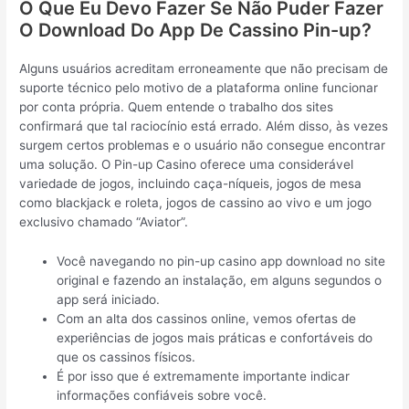
O Que Eu Devo Fazer Se Não Puder Fazer
O Download Do App De Cassino Pin-up?
Alguns usuários acreditam erroneamente que não precisam de
suporte técnico pelo motivo de a plataforma online funcionar
por conta própria. Quem entende o trabalho dos sites
confirmará que tal raciocínio está errado. Além disso, às vezes
surgem certos problemas e o usuário não consegue encontrar
uma solução. O Pin-up Casino oferece uma considerável
variedade de jogos, incluindo caça-níqueis, jogos de mesa
como blackjack e roleta, jogos de cassino ao vivo e um jogo
exclusivo chamado “Aviator”.
Você navegando no pin-up casino app download no site
original e fazendo an instalação, em alguns segundos o
app será iniciado.
Com an alta dos cassinos online, vemos ofertas de
experiências de jogos mais práticas e confortáveis do
que os cassinos físicos.
É por isso que é extremamente importante indicar
informações confiáveis ​​sobre você.