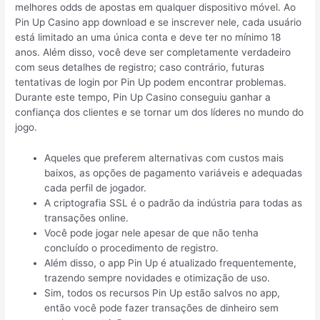
melhores odds de apostas em qualquer dispositivo móvel. Ao
Pin Up Casino app download e se inscrever nele, cada usuário
está limitado an uma única conta e deve ter no mínimo 18
anos. Além disso, você deve ser completamente verdadeiro
com seus detalhes de registro; caso contrário, futuras
tentativas de login por Pin Up podem encontrar problemas.
Durante este tempo, Pin Up Casino conseguiu ganhar a
confiança dos clientes e se tornar um dos líderes no mundo do
jogo.
Aqueles que preferem alternativas com custos mais
baixos, as opções de pagamento variáveis e adequadas
cada perfil de jogador.
A criptografia SSL é o padrão da indústria para todas as
transações online.
Você pode jogar nele apesar de que não tenha
concluído o procedimento de registro.
Além disso, o app Pin Up é atualizado frequentemente,
trazendo sempre novidades e otimização de uso.
Sim, todos os recursos Pin Up estão salvos no app,
então você pode fazer transações de dinheiro sem