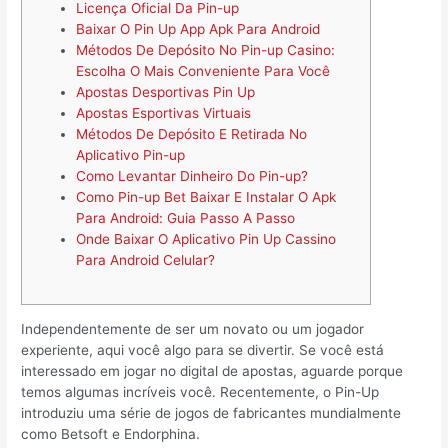
Licença Oficial Da Pin-up
Baixar O Pin Up App Apk Para Android
Métodos De Depósito No Pin-up Casino:
Escolha O Mais Conveniente Para Você
Apostas Desportivas Pin Up
Apostas Esportivas Virtuais
Métodos De Depósito E Retirada No
Aplicativo Pin-up
Como Levantar Dinheiro Do Pin-up?
Como Pin-up Bet Baixar E Instalar O Apk
Para Android: Guia Passo A Passo
Onde Baixar O Aplicativo Pin Up Cassino
Para Android Celular?
Independentemente de ser um novato ou um jogador
experiente, aqui você algo para se divertir. Se você está
interessado em jogar no digital de apostas, aguarde porque
temos algumas incríveis você. Recentemente, o Pin-Up
introduziu uma série de jogos de fabricantes mundialmente
como Betsoft e Endorphina.