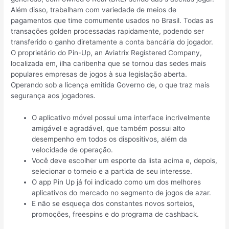
Além disso, trabalham com variedade de meios de
pagamentos que time comumente usados no Brasil. Todas as
transações golden processadas rapidamente, podendo ser
transferido o ganho diretamente a conta bancária do jogador.
O proprietário do Pin-Up, an Aviatrix Registered Company,
localizada em, ilha caribenha que se tornou das sedes mais
populares empresas de jogos à sua legislação aberta.
Operando sob a licença emitida Governo de, o que traz mais
segurança aos jogadores.
O aplicativo móvel possui uma interface incrivelmente
amigável e agradável, que também possui alto
desempenho em todos os dispositivos, além da
velocidade de operação.
Você deve escolher um esporte da lista acima e, depois,
selecionar o torneio e a partida de seu interesse.
O app Pin Up já foi indicado como um dos melhores
aplicativos do mercado no segmento de jogos de azar.
E não se esqueça dos constantes novos sorteios,
promoções, freespins e do programa de cashback.