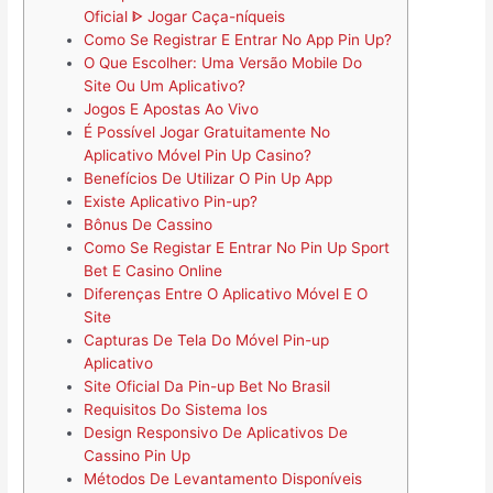
Oficial ᐈ Jogar Caça-níqueis
Como Se Registrar E Entrar No App Pin Up?
O Que Escolher: Uma Versão Mobile Do
Site Ou Um Aplicativo?
Jogos E Apostas Ao Vivo
É Possível Jogar Gratuitamente No
Aplicativo Móvel Pin Up Casino?
Benefícios De Utilizar O Pin Up App
Existe Aplicativo Pin-up?
Bônus De Cassino
Como Se Registar E Entrar No Pin Up Sport
Bet E Casino Online
Diferenças Entre O Aplicativo Móvel E O
Site
Capturas De Tela Do Móvel Pin-up
Aplicativo
Site Oficial Da Pin-up Bet No Brasil
Requisitos Do Sistema Ios
Design Responsivo De Aplicativos De
Cassino Pin Up
Métodos De Levantamento Disponíveis