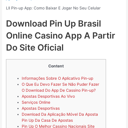
Lll Pin-up App: Como Baixar E Jogar No Seu Celular
Download Pin Up Brasil️
Online Casino App A Partir
Do Site Oficial
Content
Informações Sobre O Aplicativo Pin-up
O Que Eu Devo Fazer Se Não Puder Fazer
O Download Do App De Cassino Pin-up?
Apostas Desportivas Ao Vivo
Serviços Online
Apostas Desportivas
Download Da Aplicação Móvel Da Aposta
Pin Up Da Casa De Apostas
Pin Up O Melhor Cassino Nacionais Site