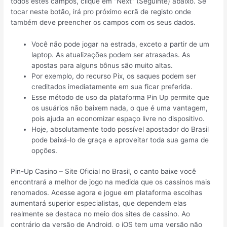
todos estes campos, clique em “Next” (Seguinte) abaixo. Se
tocar neste botão, irá pro próximo ecrã de registo onde
também deve preencher os campos com os seus dados.
Você não pode jogar na estrada, exceto a partir de um
laptop. As atualizações podem ser atrasadas. As
apostas para alguns bônus são muito altas.
Por exemplo, do recurso Pix, os saques podem ser
creditados imediatamente em sua ficar preferida.
Esse método de uso da plataforma Pin Up permite que
os usuários não baixem nada, o que é uma vantagem,
pois ajuda an economizar espaço livre no dispositivo.
Hoje, absolutamente todo possível apostador do Brasil
pode baixá-lo de graça e aproveitar toda sua gama de
opções.
Pin-Up Casino – Site Oficial no Brasil, o canto baixe você
encontrará a melhor de jogo na medida que os cassinos mais
renomados. Acesse agora e jogue em plataforma escolhas
aumentará superior especialistas, que dependem elas
realmente se destaca no meio dos sites de cassino. Ao
contrário da versão de Android, o iOS tem uma versão não