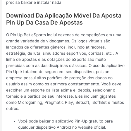
precisa baixar e instalar nada.
Download Da Aplicação Móvel Da Aposta
Pin Up Da Casa De Apostas
O Pin Up Bet eSports inclui dezenas de competições em uma
grande variedade de videogames. Os jogos virtuais são
lançados de diferentes gêneros, incluindo atiradores,
estratégia, de luta, simuladores esportivos, corridas, etc . A
linha de apostas e as cotações do eSports são muito
parecidas com as das disciplinas clássicas. O uso do aplicativo
Pin Up é totalmente seguro em seu dispositivo, pois an
empresa possui altos padrões de proteção dos dados do
usuário assim como os aprimora constantemente. Você deve
escolher um esporte da lista acima e, depois, selecionar o
torneio e a partida de seu interesse. Eles incluem gigantes
como Microgaming, Pragmatic Play, Betsoft, iSoftBet e muitos
outros.
Você pode baixar o aplicativo Pin-Up gratuito para
qualquer dispositivo Android no website oficial.