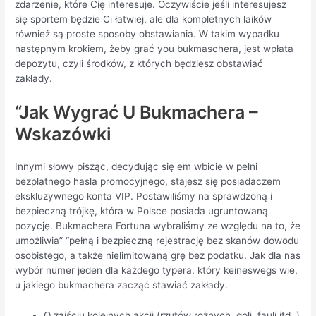
zdarzenie, które Cię interesuje. Oczywiście jeśli interesujesz
się sportem będzie Ci łatwiej, ale dla kompletnych laików
również są proste sposoby obstawiania. W takim wypadku
następnym krokiem, żeby grać you bukmaschera, jest wpłata
depozytu, czyli środków, z których będziesz obstawiać
zakłady.
“Jak Wygrać U Bukmachera –
Wskazówki
Innymi słowy pisząc, decydując się em wbicie w pełni
bezpłatnego hasła promocyjnego, stajesz się posiadaczem
ekskluzywnego konta VIP. Postawiliśmy na sprawdzoną i
bezpieczną trójkę, która w Polsce posiada ugruntowaną
pozycję. Bukmachera Fortuna wybraliśmy ze względu na to, że
umożliwia” “pełną i bezpieczną rejestrację bez skanów dowodu
osobistego, a także nielimitowaną grę bez podatku. Jak dla nas
wybór numer jeden dla każdego typera, który keineswegs wie,
u jakiego bukmachera zacząć stawiać zakłady.
O zajściu kolejnych akcji (rzutów rożnych, goli, fauli itd. )