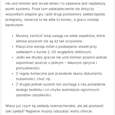
nie und nimmer jest wcale łatwe i to zapewne jest najsłabszy
punkt systemu. Poza tym zabezpieczenie nie dotyczy
wszystkich etapów gry i jeśli drugi postawiony zakład będzie
przegrany, oznacza to be able to koniec, a gracz zostaje
bankrutem.
Musimy zwrócić tutaj uwagę na wiele aspektów, które
wbrew pozorom nie są aż tak oczywiste.
Klasyczna wersja mówi o podwajaniu stawki przy
zakładach o kursie 2, 00 względnie zbliżonym.
Jedni we drudzy gracze nie und nimmer powinni jednak
zapominać jeszcze o jednym – własnym sprycie i
pomysłowości.
Z reguły konieczne jest przesłanie skanu dokumentu
tożsamości, choć np.
Z drugiej jednak system ten wymaga z nas posiadania
dużego budżetu i co chyba ważniejsze ogromnych
zasobów cierpliwości.
Wiesz już czym są zakłady bukmacherskie, ale jak postawić
taki zakład? Najpierw musisz odszukać watts ofercie