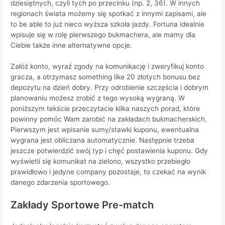
dziesiętnych, czyli tych po przecinku (np. 2, 36). W innych
regionach świata możemy się spotkać z innymi zapisami, ale
to be able to już nieco wyższa szkoła jazdy. Fortuna idealnie
wpisuje się w rolę pierwszego bukmachera, ale mamy dla
Ciebie także inne alternatywne opcje.
Załóż konto, wyraź zgody na komunikację i zweryfikuj konto
gracza, a otrzymasz something like 20 złotych bonusu bez
depozytu na dzień dobry. Przy odrobienie szczęścia i dobrym
planowaniu możesz zrobić z tego wysoką wygraną. W
poniższym tekście przeczytacie kilka naszych porad, które
powinny pomóc Wam zarobić na zakładach bukmacherskich.
Pierwszym jest wpisanie sumy/stawki kuponu, ewentualna
wygrana jest obliczana automatycznie. Następnie trzeba
jeszcze potwierdzić swój typ i chęć postawienia kuponu. Gdy
wyświetli się komunikat na zielono, wszystko przebiegło
prawidłowo i jedyne company pozostaje, to czekać na wynik
danego zdarzenia sportowego.
Zakłady Sportowe Pre-match