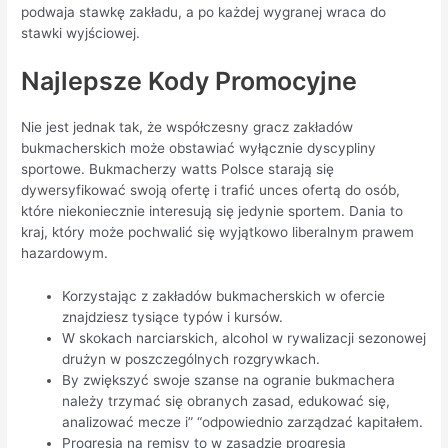
podwaja stawkę zakładu, a po każdej wygranej wraca do
stawki wyjściowej.
Najlepsze Kody Promocyjne
Nie jest jednak tak, że współczesny gracz zakładów
bukmacherskich może obstawiać wyłącznie dyscypliny
sportowe. Bukmacherzy watts Polsce starają się
dywersyfikować swoją ofertę i trafić unces ofertą do osób,
które niekoniecznie interesują się jedynie sportem. Dania to
kraj, który może pochwalić się wyjątkowo liberalnym prawem
hazardowym.
Korzystając z zakładów bukmacherskich w ofercie
znajdziesz tysiące typów i kursów.
W skokach narciarskich, alcohol w rywalizacji sezonowej
drużyn w poszczególnych rozgrywkach.
By zwiększyć swoje szanse na ogranie bukmachera
należy trzymać się obranych zasad, edukować się,
analizować mecze i” “odpowiednio zarządzać kapitałem.
Progresja na remisy to w zasadzie progresja