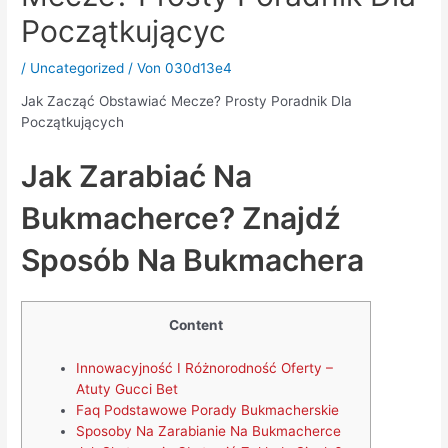
Początkującyc
/
Uncategorized
/ Von
030d13e4
Jak Zacząć Obstawiać Mecze? Prosty Poradnik Dla
Początkujących
Jak Zarabiać Na
Bukmacherce? Znajdź
Sposób Na Bukmachera
Content
Innowacyjność I Różnorodność Oferty –
Atuty Gucci Bet
Faq Podstawowe Porady Bukmacherskie
Sposoby Na Zarabianie Na Bukmacherce