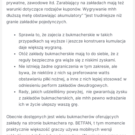
prywatne, zawodowe itd. Zarabiający na zakładach mają też
warunki dotyczące rodzajów kuponów. Wygrywanie mhh
dłuższą metę obstawiając akumulatory” “jest trudniejsze niż
granie zakładów pojedynczych.
Sprawia to, że zajecia z bukmacherskie w takich
przypadkach są wyższe i jeszcze konstruera kumulacja
daje większą wygraną.
Otóż zakłady bukmacherskie mają to do siebie, że z
reguły bezpieczna gra wiąże się z niskimi zyskami.
Nie istnieją żadne ograniczenia w tym zakresie, ale
bywa, że niektóre z nich są preferowane watts
obstawianiu piłki nożnej, a inne z nich lepiej stosować w
odniesieniu perform zakładów dwudrogowych.
Rady, jakich udzieliliśmy powyżej, nie gwarantują zysku
z zakładów bukmacherskich, ale mhh pewno wdrażanie
ich w życie ulepszy waszą grę.
Obecnie dostępnych jest wielu bukmacherów oferujących
zakłady na stronie bukmachera np. BETFAN, t tym momencie
praktycznie większość graczy używa mobilnych wersji