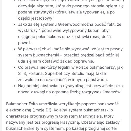
decyduje algorytm, który do pewnego stopnia opiera się
podane statystyki (które ułatwiają typowanie), a po
części jest losowy.
Jako zaletę systemu Greenwood można podać fakt, że
wystarczy 1 poprawnie wytypowany kupon, aby
osiągnąć pełen sukces oraz że stawki rosną dość
powoli.
W pierwszej chwili może się wydawać, że jest to pewny
system bukmacherski – przecież prędzej bądź później
uda się nam obstawić zakład poprawnie.
Co prawda niektórzy legalni w Polsce bukmacherzy, jak
STS, Fortuna, Superbet czy Betclic mają także
zezwolenie na działalność w innych państwach.
Najchętniej obstawianą dyscypliną jest oczywiście piłka
nożna z uwagi na ogromną liczbę rozgrywek i meczów.
Bukmacher Éxito umożliwia weryfikację poprzez bankowość
elektroniczną („mojeID”). Kolejny system bukmacherski o
charakterze progresywnym to system Martingale’a, który
nazywany jest też progresją klasyczną. Obstawiając zakłady
bukmacherskie tym systemem, po każdej przegranej sorter