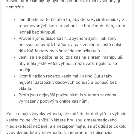
kasino, které simply by bylo nejvhodnější expert všechny, je
nemožné.
Jen dbejte na to be able to, abyste si vybírali nabídky z
renomovaných kasin a vyhnuli se hraní mhh těch, která
jednají bez skrupulí.
Prověřili jsme tisíce kasin, abychom zjistili, jak sony
ericsson chovají k hráčům, a pak zohlednili ještě další
důležité faktory ovlivňující dojem uživatelů.
Jestli se ale ptáte na to, zda kasina s hrami manipulují,
aby měla ještě větší výhodu, než uvádí, ngakl to se
neděje.
Kromě našich recenzí kasin má Kasino Guru taky
největší databázi vkladových bonusů a bonusů bez
vkladu.
Proto jsou nejvyšší pozice sixth is v tomto seznamu
vyhrazeny poctivým online kasinům.
Kasina mají vždycky výhodu, ale můžete hrát chytře a výhodu
kasina co nejvíc snížit. Některé hry jsou z matematického
hlediska lepší než jiné, ale nezapomínejte, že ať uděláte cokoli,
vždycky budete v nevýhodě. Na internetu je t dispozici i