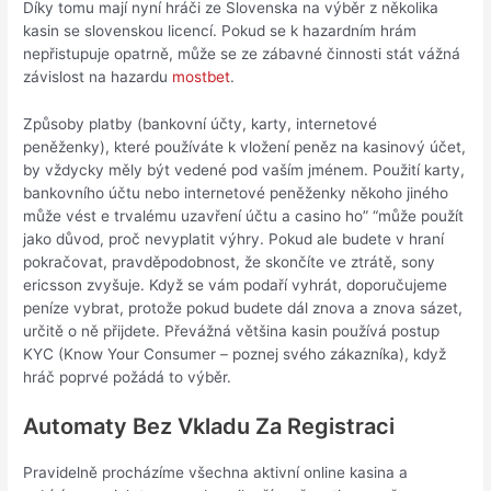
Díky tomu mají nyní hráči ze Slovenska na výběr z několika
kasin se slovenskou licencí. Pokud se k hazardním hrám
nepřistupuje opatrně, může se ze zábavné činnosti stát vážná
závislost na hazardu
mostbet
.
Způsoby platby (bankovní účty, karty, internetové
peněženky), které používáte k vložení peněz na kasinový účet,
by vždycky měly být vedené pod vaším jménem. Použití karty,
bankovního účtu nebo internetové peněženky někoho jiného
může vést e trvalému uzavření účtu a casino ho” “může použít
jako důvod, proč nevyplatit výhry. Pokud ale budete v hraní
pokračovat, pravděpodobnost, že skončíte ve ztrátě, sony
ericsson zvyšuje. Když se vám podaří vyhrát, doporučujeme
peníze vybrat, protože pokud budete dál znova a znova sázet,
určitě o ně přijdete. Převážná většina kasin používá postup
KYC (Know Your Consumer – poznej svého zákazníka), když
hráč poprvé požádá to výběr.
Automaty Bez Vkladu Za Registraci
Pravidelně procházíme všechna aktivní online kasina a