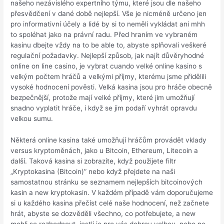
našeho nezávislého expertního týmu, které jsou dle našeho
přesvědčení v dané době nejlepší. Vše je nicméně určeno jen
pro informativní účely a lidé by si to neměli vykládat ani mhh
to spoléhat jako na právní radu. Před hraním ve vybraném
kasinu dbejte vždy na to be able to, abyste splňovali veškeré
regulační požadavky. Nejlepší způsob, jak najít důvěryhodné
online on line casino, je vybrat cuando velké online kasino s
velkým počtem hráčů a velkými příjmy, kterému jsme přidělili
vysoké hodnocení pověsti. Velká kasina jsou pro hráče obecně
bezpečnější, protože mají velké příjmy, které jim umožňují
snadno vyplatit hráče, i když se jim podaří vyhrát opravdu
velkou sumu.
Některá online kasina také umožňují hráčům provádět vklady
versus kryptoměnách, jako u Bitcoin, Ethereum, Litecoin a
další. Taková kasina si zobrazíte, když použijete filtr
„Kryptokasina (Bitcoin)” nebo když přejdete na naši
samostatnou stránku se seznamem nejlepších bitcoinových
kasin a new kryptokasin. V každém případě vám doporučujeme
si u každého kasina přečíst celé naše hodnocení, než začnete
hrát, abyste se dozvěděli všechno, co potřebujete, a new