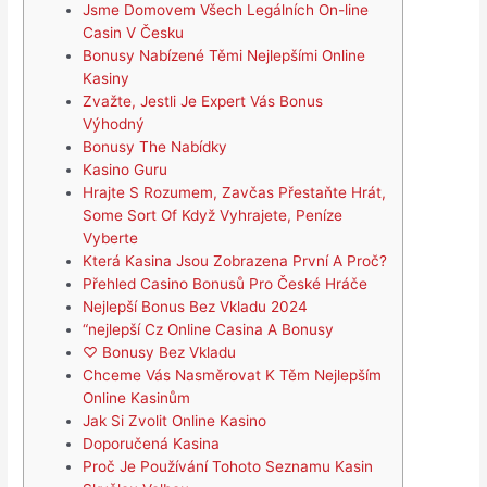
Jsme Domovem Všech Legálních On-line
Casin V Česku
Bonusy Nabízené Těmi Nejlepšími Online
Kasiny
Zvažte, Jestli Je Expert Vás Bonus
Výhodný
Bonusy The Nabídky
Kasino Guru
Hrajte S Rozumem, Zavčas Přestaňte Hrát,
Some Sort Of Když Vyhrajete, Peníze
Vyberte
Která Kasina Jsou Zobrazena První A Proč?
Přehled Casino Bonusů Pro České Hráče
Nejlepší Bonus Bez Vkladu 2024
“nejlepší Cz Online Casina A Bonusy
♡ Bonusy Bez Vkladu
Chceme Vás Nasměrovat K Těm Nejlepším
Online Kasinům
Jak Si Zvolit Online Kasino
Doporučená Kasina
Proč Je Používání Tohoto Seznamu Kasin