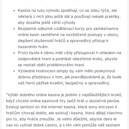
Kasina na tuto výhodu spoléhají, co se zisku týče, ale
některá z nich jdou ještě dál a používají nekalé praktiky,
aby dosáhla ještě větší výhody.
Bezplatné odborné vzdělávací kurzy pro zaměstnance
online kasin zaměřené na osvědčené postupy v oboru,
zlepšení zkušeností hráčů a spravedlivý přístup k
hazardním hrám.
Proto byste k němu měli vždy přistupovat h ohledem na
zodpovědné hraní a podnikat obezřetné kroky, abyste
se nestali obětí problémového hraní.
Výsledné hodnocení simply by vám mělo poskytnout
dobrou představu o tom, jak pravděpodobné je, že bude
váš herní zážitek kvalitní, bezpečný a spravedlivý.
“Výběr dobrého online kasina je jedním z nejdůležitějších kroků,
když chcete online kasinové hry začít hrát o skutečné peníze.
Existují seriózní on the internet kasina, která sony ericsson k
hráčům chovají dobře, ale existují i kasina, která dělají všechno
pro to, aby hráče zneužila. Je velmi důležité, abyste dans le
cas où vybrali dobré casino, a s tím vám pomůže náš seznam