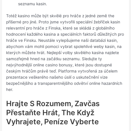
seznamu kasin.
Totéž kasino může být skvělé pro hráče z jedné země the
příšerné pro jiné. Proto jsme vytvořili speciální žebříček kasin
relevantní pro hráče z Finska, které se skládá z globálního
hodnocení každého kasina a speciálních faktorů důležitých pro
hráče ve Finsku. Neustále vylepšujeme naši databázi kasin,
abychom vám mohli pomoci vybrat spolehlivé weby kasin, na
kterých můžete hrát. Nejlepší volby skvělého kasína najdete
samozřejmě hned na začátku seznamu. Sledujte ty
nejvýhodnější online casino bonusy, které jsou dostupné
českým hráčům právě teď. Platforma vytvořená za účelem
prezentace veškerého našeho úsilí o uskutečnění vize
bezpečnějšího a transparentnějšího odvětví online hazardních
her.
Hrajte S Rozumem, Zavčas
Přestaňte Hrát, The Když
Vyhrajete, Peníze Vyberte