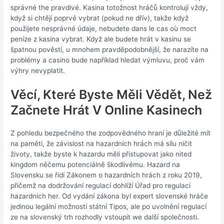
správné the pravdivé. Kasina totožnost hráčů kontrolují vždy,
když si chtějí poprvé vybrat (pokud ne dřív), takže když
použijete nesprávné údaje, nebudete dans le cas où moct
peníze z kasina vybrat. Když ale budete hrát v kasinu se
špatnou pověstí, u mnohem pravděpodobnější, že narazíte na
problémy a casino bude například hledat výmluvu, proč vám
výhry nevyplatit.
Věcí, Které Byste Měli Vědět, Než
Začnete Hrát V Online Kasinech
Z pohledu bezpečného the zodpovědného hraní je důležité mít
na paměti, že závislost na hazardních hrách má sílu ničit
životy, takže byste k hazardu měli přistupovat jako nited
kingdom něčemu potenciálně škodlivému. Hazard na
Slovensku se řídí Zákonem o hazardních hrách z roku 2019,
přičemž na dodržování regulací dohlíží Úřad pro regulaci
hazardních her. Od vydání zákona byl expert slovenské hráče
jedinou legální možností státní Tipos, ale po uvolnění regulací
ze na slovenský trh rozhodly vstoupit we další společnosti.