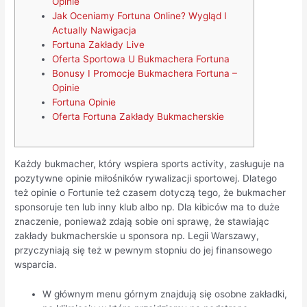
Opinie
Jak Oceniamy Fortuna Online? Wygląd I
Actually Nawigacja
Fortuna Zakłady Live
Oferta Sportowa U Bukmachera Fortuna
Bonusy I Promocje Bukmachera Fortuna –
Opinie
Fortuna Opinie
Oferta Fortuna Zakłady Bukmacherskie
Każdy bukmacher, który wspiera sports activity, zasługuje na
pozytywne opinie miłośników rywalizacji sportowej. Dlatego
też opinie o Fortunie też czasem dotyczą tego, że bukmacher
sponsoruje ten lub inny klub albo np. Dla kibiców ma to duże
znaczenie, ponieważ zdają sobie oni sprawę, że stawiając
zakłady bukmacherskie u sponsora np. Legii Warszawy,
przyczyniają się też w pewnym stopniu do jej finansowego
wsparcia.
W głównym menu górnym znajdują się osobne zakładki,