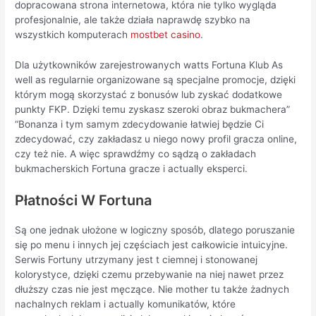
dopracowana strona internetowa, która nie tylko wygląda
profesjonalnie, ale także działa naprawdę szybko na
wszystkich komputerach
mostbet casino
.
Dla użytkowników zarejestrowanych watts Fortuna Klub As
well as regularnie organizowane są specjalne promocje, dzięki
którym mogą skorzystać z bonusów lub zyskać dodatkowe
punkty FKP. Dzięki temu zyskasz szeroki obraz bukmachera”
“Bonanza i tym samym zdecydowanie łatwiej będzie Ci
zdecydować, czy zakładasz u niego nowy profil gracza online,
czy też nie. A więc sprawdźmy co sądzą o zakładach
bukmacherskich Fortuna gracze i actually eksperci.
Płatności W Fortuna
Są one jednak ułożone w logiczny sposób, dlatego poruszanie
się po menu i innych jej częściach jest całkowicie intuicyjne.
Serwis Fortuny utrzymany jest t ciemnej i stonowanej
kolorystyce, dzięki czemu przebywanie na niej nawet przez
dłuższy czas nie jest męczące. Nie mother tu także żadnych
nachalnych reklam i actually komunikatów, które