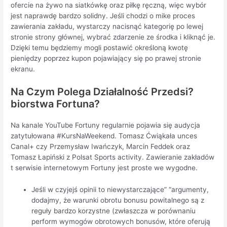
ofercie na żywo na siatkówkę oraz piłkę ręczną, więc wybór
jest naprawdę bardzo solidny. Jeśli chodzi o mike proces
zawierania zakładu, wystarczy nacisnąć kategorię po lewej
stronie strony głównej, wybrać zdarzenie ze środka i kliknąć je.
Dzięki temu będziemy mogli postawić określoną kwotę
pieniędzy poprzez kupon pojawiający się po prawej stronie
ekranu.
Na Czym Polega Działalność Przedsi?
biorstwa Fortuna?
Na kanale YouTube Fortuny regularnie pojawia się audycja
zatytułowana #KursNaWeekend. Tomasz Ćwiąkała unces
Canal+ czy Przemysław Iwańczyk, Marcin Feddek oraz
Tomasz Łapiński z Polsat Sports activity. Zawieranie zakładów
t serwisie internetowym Fortuny jest proste we wygodne.
Jeśli w czyjejś opinii to niewystarczające” “argumenty,
dodajmy, że warunki obrotu bonusu powitalnego są z
reguły bardzo korzystne (zwłaszcza w porównaniu
perform wymogów obrotowych bonusów, które oferują