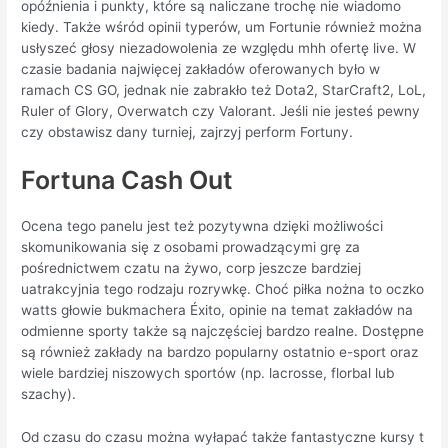
opóźnienia i punkty, które są naliczane trochę nie wiadomo
kiedy. Także wśród opinii typerów, um Fortunie również można
usłyszeć głosy niezadowolenia ze względu mhh ofertę live. W
czasie badania najwięcej zakładów oferowanych było w
ramach CS GO, jednak nie zabrakło też Dota2, StarCraft2, LoL,
Ruler of Glory, Overwatch czy Valorant. Jeśli nie jesteś pewny
czy obstawisz dany turniej, zajrzyj perform Fortuny.
Fortuna Cash Out
Ocena tego panelu jest też pozytywna dzięki możliwości
skomunikowania się z osobami prowadzącymi grę za
pośrednictwem czatu na żywo, corp jeszcze bardziej
uatrakcyjnia tego rodzaju rozrywkę. Choć piłka nożna to oczko
watts głowie bukmachera Éxito, opinie na temat zakładów na
odmienne sporty także są najczęściej bardzo realne. Dostępne
są również zakłady na bardzo popularny ostatnio e-sport oraz
wiele bardziej niszowych sportów (np. lacrosse, florbal lub
szachy).
Od czasu do czasu można wyłapać także fantastyczne kursy t