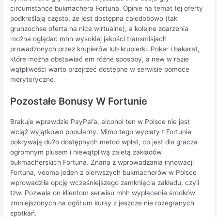
circumstance bukmachera Fortuna. Opinie na temat tej oferty
podkreślają często, że jest dostępna całodobowo (tak
grunzochse oferta na nice wirtualne), a kolejne zdarzenia
można oglądać mhh wysokiej jakości transmisjach
prowadzonych przez krupierów lub krupierki. Poker i bakarat,
które można obstawiać em różne sposoby, a new w razie
wątpliwości warto przejrzeć dostępne w serwisie pomoce
merytoryczne.
Pozostałe Bonusy W Fortunie
Brakuje wprawdzie PayPal’a, alcohol ten w Polsce nie jest
wciąż wyjątkowo popularny. Mimo tego wypłaty t Fortunie
pokrywają du?o dostępnych metod wpłat, co jest dla gracza
ogromnym plusem i niewątpliwą zaletą zakładów
bukmacherskich Fortuna. Znana z wprowadzania innowacji
Fortuna, veoma jeden z pierwszych bukmacherów w Polsce
wprowadziła opcję wcześniejszego zamknięcia zakładu, czyli
tzw. Pozwala on klientom serwisu mhh wypłacenie środków
zmniejszonych na ogół um kursy z jeszcze nie rozegranych
spotkań.