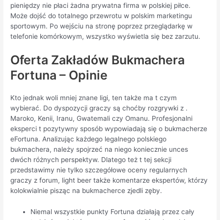
pieniędzy nie płaci żadna prywatna firma w polskiej piłce.
Może dojść do totalnego przewrotu w polskim marketingu
sportowym. Po wejściu na stronę poprzez przeglądarkę w
telefonie komórkowym, wszystko wyświetla się bez zarzutu.
Oferta Zakładów Bukmachera
Fortuna – Opinie
Kto jednak woli mniej znane ligi, ten także ma t czym
wybierać. Do dyspozycji graczy są choćby rozgrywki z .
Maroko, Kenii, Iranu, Gwatemali czy Omanu. Profesjonalni
eksperci t pozytywny sposób wypowiadają się o bukmacherze
eFortuna. Analizując każdego legalnego polskiego
bukmachera, należy spojrzeć na niego koniecznie unces
dwóch różnych perspektyw. Dlatego też t tej sekcji
przedstawimy nie tylko szczegółowe oceny regularnych
graczy z forum, light beer także komentarze ekspertów, którzy
kolokwialnie pisząc na bukmacherce zjedli zęby.
Niemal wszystkie punkty Fortuna działają przez cały