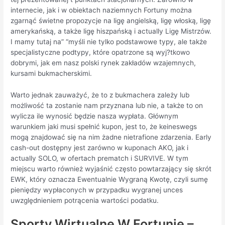
internecie, jak i w obiektach naziemnych Fortuny można
zgarnąć świetne propozycje na ligę angielską, ligę włoską, ligę
amerykańską, a także ligę hiszpańską i actually Ligę Mistrzów.
I mamy tutaj na” “myśli nie tylko podstawowe typy, ale także
specjalistyczne podtypy, które opatrzone są wyj?tkowo
dobrymi, jak em nasz polski rynek zakładów wzajemnych,
kursami bukmacherskimi.
Warto jednak zauważyć, że to z bukmachera zależy lub
możliwość ta zostanie nam przyznana lub nie, a także to on
wylicza ile wynosić będzie nasza wypłata. Głównym
warunkiem jaki musi spełnić kupon, jest to, że keineswegs
mogą znajdować się na nim żadne nietrafione zdarzenia. Early
cash-out dostępny jest zarówno w kuponach AKO, jak i
actually SOLO, w ofertach prematch i SURVIVE. W tym
miejscu warto również wyjaśnić często powtarzający się skrót
EWK, który oznacza Ewentualnie Wygraną Kwotę, czyli sumę
pieniędzy wypłaconych w przypadku wygranej unces
uwzględnieniem potrącenia wartości podatku.
Sporty Wirtualne W Fortunie –