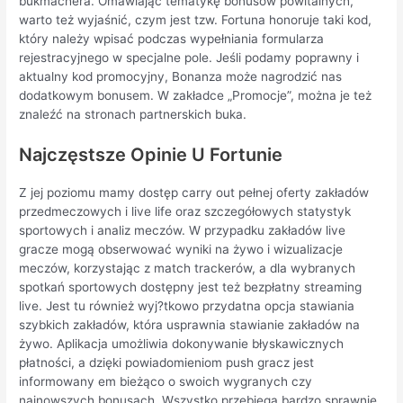
bukmachera. Omawiając tematykę bonusów powitalnych,
warto też wyjaśnić, czym jest tzw. Fortuna honoruje taki kod,
który należy wpisać podczas wypełniania formularza
rejestracyjnego w specjalne pole. Jeśli podamy poprawny i
aktualny kod promocyjny, Bonanza może nagrodzić nas
dodatkowym bonusem. W zakładce „Promocje”, można je też
znaleźć na stronach partnerskich buka.
Najczęstsze Opinie U Fortunie
Z jej poziomu mamy dostęp carry out pełnej oferty zakładów
przedmeczowych i live life oraz szczegółowych statystyk
sportowych i analiz meczów. W przypadku zakładów live
gracze mogą obserwować wyniki na żywo i wizualizacje
meczów, korzystając z match trackerów, a dla wybranych
spotkań sportowych dostępny jest też bezpłatny streaming
live. Jest tu również wyj?tkowo przydatna opcja stawiania
szybkich zakładów, która usprawnia stawianie zakładów na
żywo. Aplikacja umożliwia dokonywanie błyskawicznych
płatności, a dzięki powiadomieniom push gracz jest
informowany em bieżąco o swoich wygranych czy
najnowszych bonusach. Wszystko przebiega bardzo sprawnie,