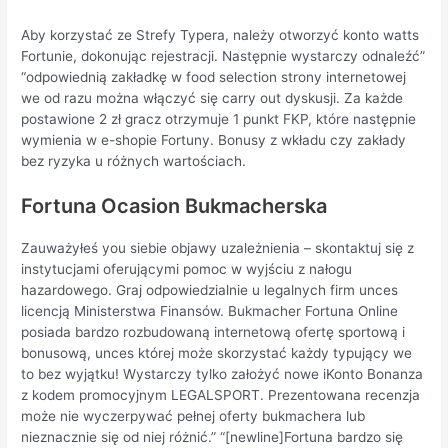
Aby korzystać ze Strefy Typera, należy otworzyć konto watts
Fortunie, dokonując rejestracji. Następnie wystarczy odnaleźć”
“odpowiednią zakładkę w food selection strony internetowej
we od razu można włączyć się carry out dyskusji. Za każde
postawione 2 zł gracz otrzymuje 1 punkt FKP, które następnie
wymienia w e-shopie Fortuny. Bonusy z wkładu czy zakłady
bez ryzyka u różnych wartościach.
Fortuna Ocasion Bukmacherska
Zauważyłeś you siebie objawy uzależnienia – skontaktuj się z
instytucjami oferującymi pomoc w wyjściu z nałogu
hazardowego. Graj odpowiedzialnie u legalnych firm unces
licencją Ministerstwa Finansów. Bukmacher Fortuna Online
posiada bardzo rozbudowaną internetową ofertę sportową i
bonusową, unces której może skorzystać każdy typujący we
to bez wyjątku! Wystarczy tylko założyć nowe iKonto Bonanza
z kodem promocyjnym LEGALSPORT. Prezentowana recenzja
może nie wyczerpywać pełnej oferty bukmachera lub
nieznacznie się od niej różnić.” “[newline]Fortuna bardzo się