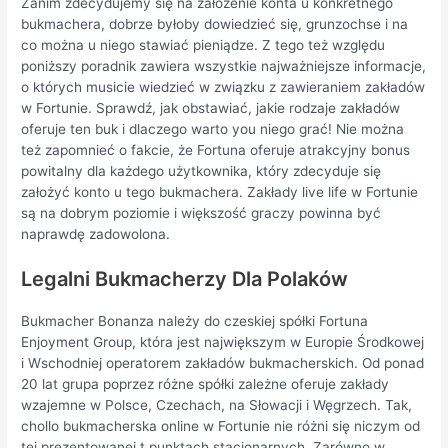
Zanim zdecydujemy się na założenie konta u konkretnego
bukmachera, dobrze byłoby dowiedzieć się, grunzochse i na
co można u niego stawiać pieniądze. Z tego też względu
poniższy poradnik zawiera wszystkie najważniejsze informacje,
o których musicie wiedzieć w związku z zawieraniem zakładów
w Fortunie. Sprawdź, jak obstawiać, jakie rodzaje zakładów
oferuje ten buk i dlaczego warto you niego grać! Nie można
też zapomnieć o fakcie, że Fortuna oferuje atrakcyjny bonus
powitalny dla każdego użytkownika, który zdecyduje się
założyć konto u tego bukmachera. Zakłady live life w Fortunie
są na dobrym poziomie i większość graczy powinna być
naprawdę zadowolona.
Legalni Bukmacherzy Dla Polaków
Bukmacher Bonanza należy do czeskiej spółki Fortuna
Enjoyment Group, która jest największym w Europie Środkowej
i Wschodniej operatorem zakładów bukmacherskich. Od ponad
20 lat grupa poprzez różne spółki zależne oferuje zakłady
wzajemne w Polsce, Czechach, na Słowacji i Węgrzech. Tak,
chollo bukmacherska online w Fortunie nie różni się niczym od
tej prezentowanej t punktach stacjonarnych. Zarówno w