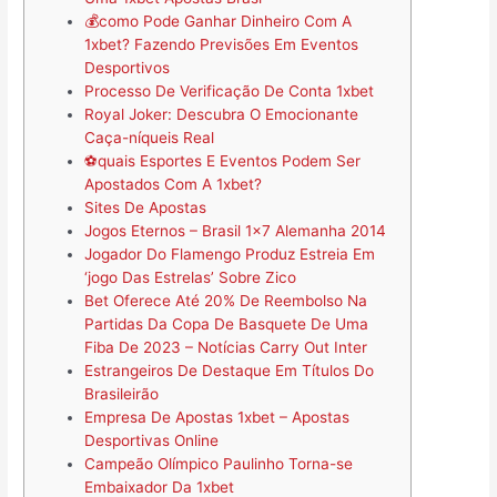
💰como Pode Ganhar Dinheiro Com A
1xbet? Fazendo Previsões Em Eventos
Desportivos
Processo De Verificação De Conta 1xbet
Royal Joker: Descubra O Emocionante
Caça-níqueis Real
⚽quais Esportes E Eventos Podem Ser
Apostados Com A 1xbet?
Sites De Apostas
Jogos Eternos – Brasil 1×7 Alemanha 2014
Jogador Do Flamengo Produz Estreia Em
‘jogo Das Estrelas’ Sobre Zico
Bet Oferece Até 20% De Reembolso Na
Partidas Da Copa De Basquete De Uma
Fiba De 2023 – Notícias Carry Out Inter
Estrangeiros De Destaque Em Títulos Do
Brasileirão
Empresa De Apostas 1xbet – Apostas
Desportivas Online
Campeão Olímpico Paulinho Torna-se
Embaixador Da 1xbet