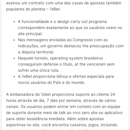
assinou um contrato com uma das casas de apostas também
populares do planeta – 1xBet.
A funcionalidade e o design carry out programa
correspondem exatamente ao que os usuários veem no
site principal.
Nas mensagens enviadas ao Congresso com as
indicações, um governo destacou the preocupação com
a disputa territorial.
Naquele torneio, operating-system brasileiros
conseguiram defense o título, at the venceram sem
sofrer uma única ruta.
A 1xBet proporciona bônus e ofertas especiais para
novos usuários do País e do mundo.
A embaixadora do 1xbet proporciona suporte ao cliente 24
horas através de dia, 7 dias por semana, através de vários
canais. Os usuários podem entrar em contato com an equipe
de suporte durante meio de talk ao vivo zero site ou aplicativo
para obter assistência imediata. Além sobre apostas
esportivas no site, você encontra cassinos, jogos, incluindo