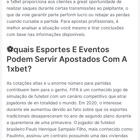
a 1xBet proporciona aos clientes a great oportunidade de
realizar saques durante certas transmissões ao palpitante, o
que da voie garantir parte perform lucro ou rebajar as perdas
cuando cursaba a partida. Para apostas profissionais, é
melhor analisar a situação você mesmo e tirar conclusões
com base nas informações disponíveis.
⚽quais Esportes E Eventos
Podem Servir Apostados Com A
1xbet?
As cotações altas e u enorme número para partidas
contribuem bem para o ganho. FIFA é um conhecido jogo de
simulação de futebol com um cenário competitivo que atrai
jogadores de en totalidad o mundo. Em 2020, o interesse
durante ele aumentou devido ao fato sobre que os esportes
tradicionais desapareceram no ano de segundo plano durante
a quarentena de uma primavera. O jogador de futebol
brasileiro Paulo Henrique Sampaio Filho, mais conhecido como
Paulinho, assinou um contrato possuindo uma das viviendas