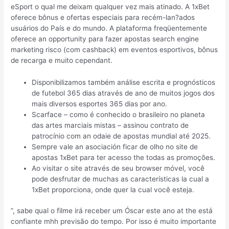
eSport o qual me deixam qualquer vez mais atinado. A 1xBet
oferece bônus e ofertas especiais para recém-lan?ados
usuários do País e do mundo. A plataforma freqüentemente
oferece an opportunity para fazer apostas search engine
marketing risco (com cashback) em eventos esportivos, bônus
de recarga e muito cependant.
Disponibilizamos também análise escrita e prognósticos
de futebol 365 dias através de ano de muitos jogos dos
mais diversos esportes 365 dias por ano.
Scarface – como é conhecido o brasileiro no planeta
das artes marciais mistas – assinou contrato de
patrocínio com an odaie de apostas mundial até 2025.
Sempre vale an asociación ficar de olho no site de
apostas 1xBet para ter acesso the todas as promoções.
Ao visitar o site através de seu browser móvel, você
pode desfrutar de muchas as características la cual a
1xBet proporciona, onde quer la cual você esteja.
”, sabe qual o filme irá receber um Óscar este ano at the está
confiante mhh previsão do tempo. Por isso é muito importante