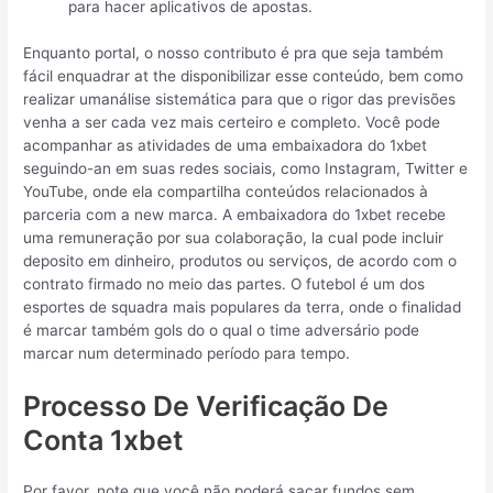
para hacer aplicativos de apostas.
Enquanto portal, o nosso contributo é pra que seja também
fácil enquadrar at the disponibilizar esse conteúdo, bem como
realizar umanálise sistemática para que o rigor das previsões
venha a ser cada vez mais certeiro e completo. Você pode
acompanhar as atividades de uma embaixadora do 1xbet
seguindo-an em suas redes sociais, como Instagram, Twitter e
YouTube, onde ela compartilha conteúdos relacionados à
parceria com a new marca. A embaixadora do 1xbet recebe
uma remuneração por sua colaboração, la cual pode incluir
deposito em dinheiro, produtos ou serviços, de acordo com o
contrato firmado no meio das partes. O futebol é um dos
esportes de squadra mais populares da terra, onde o finalidad
é marcar também gols do o qual o time adversário pode
marcar num determinado período para tempo.
Processo De Verificação De
Conta 1xbet
Por favor, note que você não poderá sacar fundos sem