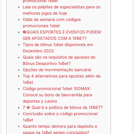
promocional 1xBet
Leia os palpites de especialistas para os
melhores jogos de hoje
Odds da semana com códigos
promocionais 1xbet
⚽QUAIS ESPORTES E EVENTOS PODEM
SER APOSTADOS COM A 1XBET?
Tipos de bônus 1xbet disponíveis em
Dezembro 2023
Quais são os requisitos de apostas do
Bônus Desportivo 1xBet?
Opções de movimentação bancária
Top 4 alternativas para apostas além da
1xBet
Código promocional 1xbet 100MAX:
Conoce su bono de bienvenida para
deportes y casino
7 💎 Qual é a política de bônus da 1XBET?
Conclusão sobre o código promocional
1xBet
Quanto tempo demora para depósito e
saque na 1xBet serem concluídos?