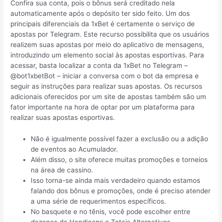
Confira sua conta, pois o bônus será creditado nela
automaticamente após o depósito ter sido feito. Um dos
principais diferenciais da 1xBet é certamente o serviço de
apostas por Telegram. Este recurso possibilita que os usuários
realizem suas apostas por meio do aplicativo de mensagens,
introduzindo um elemento social às apostas esportivas. Para
acessar, basta localizar a conta da 1xBet no Telegram –
@bot1xbetBot – iniciar a conversa com o bot da empresa e
seguir as instruções para realizar suas apostas. Os recursos
adicionais oferecidos por um site de apostas também são um
fator importante na hora de optar por um plataforma para
realizar suas apostas esportivas.
Não é igualmente possível fazer a exclusão ou a adição
de eventos ao Acumulador.
Além disso, o site oferece muitas promoções e torneios
na área de cassino.
Isso torna-se ainda mais verdadeiro quando estamos
falando dos bônus e promoções, onde é preciso atender
a uma série de requerimentos específicos.
No basquete e no tênis, você pode escolher entre
dezenas de Handicaps e Totais Alternativos.