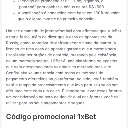
O código de promoção 1XBET é só, digamos, o
“pontapé” para ganhar o bônus de até R$1.560.
A bonificação é concedida com base em 100% do valor
que o cliente investe no primeiro depósito.
Um site chamado de josimarfootball.com afirmava que a 1xBet
estaria falida, além de dizer que a casa de apostas era da
Rússia, como tentativa de enfraquecer o nome da marca. A
licença de uma casa de apostas garante que a mesma será
fiscalizada por órgãos de controle, prezando pela existência
de um mercado seguro. LSBet é uma plataforma de apostas
que vem crescendo cada vez mais no mercado brasileiro.
Confira abaixo uma tabela com todos os métodos de
pagamento oferecidos na plataforma. Ao lado, você também
verá o tempo de processamento que leva para seu saldo ser
efetuado com cada um deles. É importante lever esses fatores
em consideração na hora de decidir qual das formas você vai
utilizar para os seus pagamentos e saques.
Código promocional 1xBet