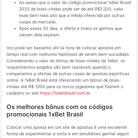
Ao passo que o valor do código promocional 1xBet Brasil
2023 de boas-vindas pode ser de até R$1.200, valor
esse bem mais alto que a média oferecida por outras
casas do mercado.
Após esses 30 dias, a oferta e todos os ganhos que
vieram dela expiram.
Isto pode ser bastante útil na hora de colocar apostas em
tempo real com melhores hipóteses de serem bem-sucedidas.
Considerando o valor do bônus de boas-vindas da 1xBet, os
requerimentos exigidos são bem razoáveis quando o
comparamos a ofertas de outras casas de apostas esportivas
online. A 1xBet Brasil está oferecendo um bônus de boas-
vindas até R$ 1200 para os novos jogadores que fizerem o
cadastro no site
https://1xbetbrazil.com.br
.
Os melhores bônus com os códigos
promocionais 1xBet Brasil
Colocar uma aposta em um site de apostas é uma excelente
forma de experimentar a sorte e em simultâneo ganhar algum