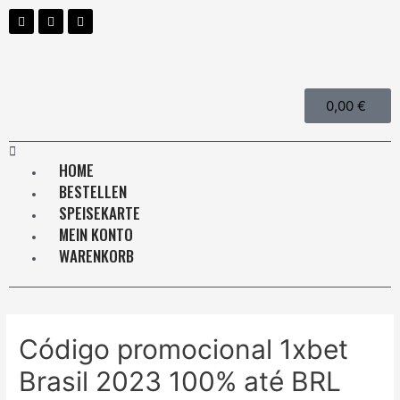
0,00
€
HOME
BESTELLEN
SPEISEKARTE
MEIN KONTO
WARENKORB
Código promocional 1xbet
Brasil 2023 100% até BRL