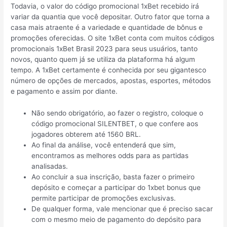
Todavia, o valor do código promocional 1xBet recebido irá
variar da quantia que você depositar. Outro fator que torna a
casa mais atraente é a variedade e quantidade de bônus e
promoções oferecidas. O site 1xBet conta com muitos códigos
promocionais 1xBet Brasil 2023 para seus usuários, tanto
novos, quanto quem já se utiliza da plataforma há algum
tempo. A 1xBet certamente é conhecida por seu gigantesco
número de opções de mercados, apostas, esportes, métodos
e pagamento e assim por diante.
Não sendo obrigatório, ao fazer o registro, coloque o
código promocional SILENTBET, o que confere aos
jogadores obterem até 1560 BRL.
Ao final da análise, você entenderá que sim,
encontramos as melhores odds para as partidas
analisadas.
Ao concluir a sua inscrição, basta fazer o primeiro
depósito e começar a participar do 1xbet bonus que
permite participar de promoções exclusivas.
De qualquer forma, vale mencionar que é preciso sacar
com o mesmo meio de pagamento do depósito para