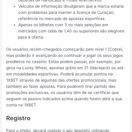
Veículos de informação divulgaram que a marca estaria
com problemas para manter a licença de Curaçao,
referência no mercado de apostas esportivas.
Apenas os bilhetes com 3 ou mais seleções em
mercados com odds de 1,40 ou superiores são elegíveis
para a oferta.
Os usuários recém-chegados começarão pelo nível 1 (Cobre),
mas poderão ir avançando ao continuar a jogar os seus jogos
prediletos no cassino. Estas podem passar, por exemplo, por
giros na Lucky Wheel, apostas grátis em 21 (blackjack) ou até
em modalidades esportivas. Poderá acumular pontos na
1XBET através de algumas das ofertas promocionais, mas
também ao fazer apostas. Para poderem tirar partido das
promoções exclusivas, os usuários têm de se certificar que
seguem os passos indicados acima quando forem abrir a sua
conta na 1XBET.
Registro
Para o efeito, deverá realizar o seu depósito utilizando