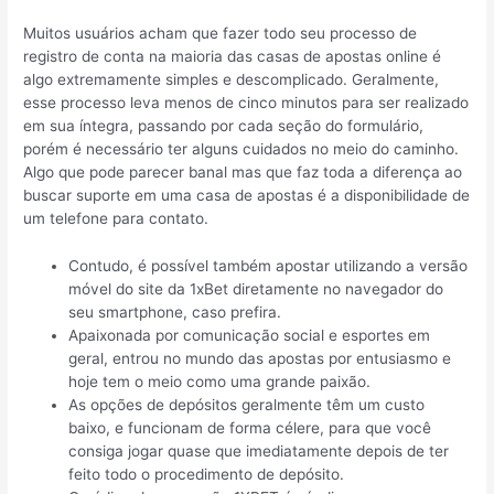
Muitos usuários acham que fazer todo seu processo de
registro de conta na maioria das casas de apostas online é
algo extremamente simples e descomplicado. Geralmente,
esse processo leva menos de cinco minutos para ser realizado
em sua íntegra, passando por cada seção do formulário,
porém é necessário ter alguns cuidados no meio do caminho.
Algo que pode parecer banal mas que faz toda a diferença ao
buscar suporte em uma casa de apostas é a disponibilidade de
um telefone para contato.
Contudo, é possível também apostar utilizando a versão
móvel do site da 1xBet diretamente no navegador do
seu smartphone, caso prefira.
Apaixonada por comunicação social e esportes em
geral, entrou no mundo das apostas por entusiasmo e
hoje tem o meio como uma grande paixão.
As opções de depósitos geralmente têm um custo
baixo, e funcionam de forma célere, para que você
consiga jogar quase que imediatamente depois de ter
feito todo o procedimento de depósito.