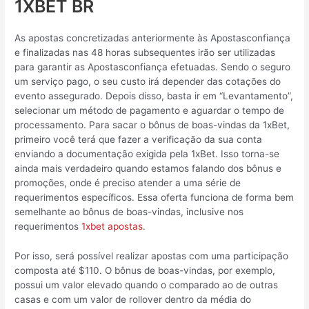
1XBET BR
As apostas concretizadas anteriormente às Apostasconfiança
e finalizadas nas 48 horas subsequentes irão ser utilizadas
para garantir as Apostasconfiança efetuadas. Sendo o seguro
um serviço pago, o seu custo irá depender das cotações do
evento assegurado. Depois disso, basta ir em “Levantamento”,
selecionar um método de pagamento e aguardar o tempo de
processamento. Para sacar o bônus de boas-vindas da 1xBet,
primeiro você terá que fazer a verificação da sua conta
enviando a documentação exigida pela 1xBet. Isso torna-se
ainda mais verdadeiro quando estamos falando dos bônus e
promoções, onde é preciso atender a uma série de
requerimentos específicos. Essa oferta funciona de forma bem
semelhante ao bônus de boas-vindas, inclusive nos
requerimentos
1xbet apostas
.
Por isso, será possível realizar apostas com uma participação
composta até $110. O bônus de boas-vindas, por exemplo,
possui um valor elevado quando o comparado ao de outras
casas e com um valor de rollover dentro da média do