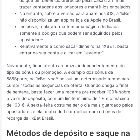
do que um benefício oferecido pelas casas, a fim de
trazer vantagens aos jogadores e mantê-los engajados.
No entanto, sobre a versão para aparelhos iOS, a 1xBet
não disponibiliza um app na loja da Apple no Brasil.
Inclusive, a plataforma tem uma página dedicada
somente a códigos que podem ser adquiridos pelos
apostadores.
Relativamente a como sacar dinheiro na 1XBET, basta
entrar na sua conta e clicar em “levantar”.
Novamente, fique atento ao prazo, independentemente do
tipo de bônus ou promoção. A exemplo dos bônus da
888Sports, na 1xBet você possui um determinado tempo para
cumprir todas as exigências da oferta. Quando chega o final
de semana, basta fazer uma recarga pra receber 100% sobre
o valor do depósito, com um limite mínimo de 1 € e o máximo
de 100 €. A sexta-feira costuma ser o dia mais guardado pelos
apostadores e ela acaba de ficar melhor com o bônus de
recarga da 1xBet Brasil.
Métodos de depósito e saque na