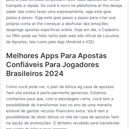
tranquilo e rápida. Se você é novo na plataforma at the deseja
saber tais como fazer uma expresamente, siga este guia
passo a passo. Siga este guia passo a passo para criar sua
própria conta at the começar a desfrutar das emoções
dasjenige apostas esportivas online. Hoje em dia, o Cadastro
no 1Win pode ser feito tanto pelo web site oficial da Locuinta
de Apostas, tais como pelo App (Android e IOS).
Melhores Apps Para Apostas
Confiáveis Para Jogadores
Brasileiros 2024
Como você pode ver, o plan de bônus ag casa de apostas
1win site estatal é particularmente generoso. Estamos
confiantes para que, com a abordagem certa, você tem a
possibilidade de transformar isso no ano de uma maneira
estável de ganhar recurso financeiro extra. Você tem a
possibilidade de obter bônus no site da casa de apostas 1win
na seção de promoções. O dinheiro recebido será transferido
pra conta de bônus para apostas.