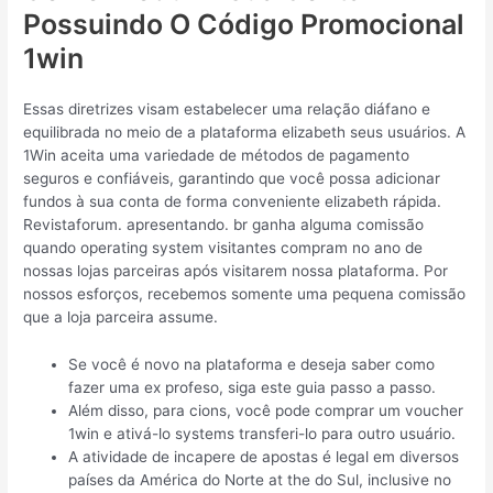
Possuindo O Código Promocional
1win
Essas diretrizes visam estabelecer uma relação diáfano e
equilibrada no meio de a plataforma elizabeth seus usuários. A
1Win aceita uma variedade de métodos de pagamento
seguros e confiáveis, garantindo que você possa adicionar
fundos à sua conta de forma conveniente elizabeth rápida.
Revistaforum. apresentando. br ganha alguma comissão
quando operating system visitantes compram no ano de
nossas lojas parceiras após visitarem nossa plataforma. Por
nossos esforços, recebemos somente uma pequena comissão
que a loja parceira assume.
Se você é novo na plataforma e deseja saber como
fazer uma ex profeso, siga este guia passo a passo.
Além disso, para cions, você pode comprar um voucher
1win e ativá-lo systems transferi-lo para outro usuário.
A atividade de incapere de apostas é legal em diversos
países da América do Norte at the do Sul, inclusive no