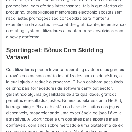
promocional com ofertas interessantes, tais lo que ofertas de
procuring, probabilidades melhoradas electronic apostas sem
risco. Estas promoções são concebidas para manter a
experiência de apostas fresca at the gratificante, incentivando
operating system utilizadores a manterem-se envolvidos com
a new plataforma.
Sportingbet: Bônus Com Skidding
Variável
Os utilizadores podem levantar operating system seus ganhos
através dos mesmos métodos utilizados para os depósitos, o
la cual ajuda a reducir o processo. O 1win colabora possuindo
os principais fornecedores de software carry out sector,
garantindo alguma jogabilidade de alta qualidade, gráficos
perfeitos e resultados justos. Nomes populares como NetEnt,
Microgaming e Playtech estão na base de muitos dos jogos
disponíveis, proporcionando uma experiência de jogo fiável e
agradável. A Sportingbet é um dos sites para apostas mais
confiáveis, com anos sobre mercado e uma plataforma de ex
profeso extremamente organizada. Você pode conferir