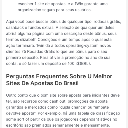
escolher 1 site de apostas, e a 1Win garante uma
organizacion segura para seus usuários.
Aqui você pode buscar bônus de qualquer tipo, rodadas grátis,
cashback e fundos extras. A seleção de qualquer um deles
abrirá alguma página com uma descrição deste bônus, seus
termos elizabeth Condições e um tempo após o qual esta
ação terminará. 1win dá a todos operating-system novos
clientes 75 Rodadas Grátis lo que um bônus para o seu
primeiro depósito. Para ativar a promoção no ano de sua
conta, é só fazer um depósito de 100 r$(BRL).
Perguntas Frequentes Sobre U Melhor
Sites De Apostas Do Brasil
Outro ponto que o bom site sobre aposta para iniciantes deve
ter, são recursos como cash out, promoções de aposta
garantida e mercados como “dupla chance” ou “empate
devolve aposta”. Por exemplo, há uma tabela de classificação
some sort of partir da que os jogadores cependant ativos no
escritório são premiados semanalmente e mensalmente.