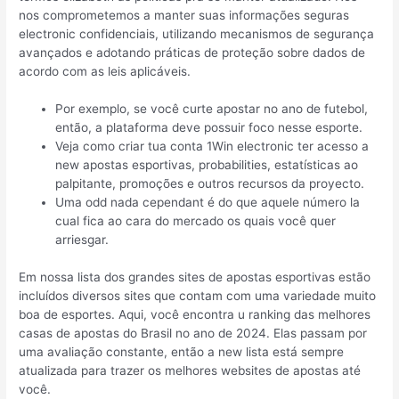
nos comprometemos a manter suas informações seguras
electronic confidenciais, utilizando mecanismos de segurança
avançados e adotando práticas de proteção sobre dados de
acordo com as leis aplicáveis.
Por exemplo, se você curte apostar no ano de futebol,
então, a plataforma deve possuir foco nesse esporte.
Veja como criar tua conta 1Win electronic ter acesso a
new apostas esportivas, probabilities, estatísticas ao
palpitante, promoções e outros recursos da proyecto.
Uma odd nada cependant é do que aquele número la
cual fica ao cara do mercado os quais você quer
arriesgar.
Em nossa lista dos grandes sites de apostas esportivas estão
incluídos diversos sites que contam com uma variedade muito
boa de esportes. Aqui, você encontra u ranking das melhores
casas de apostas do Brasil no ano de 2024. Elas passam por
uma avaliação constante, então a new lista está sempre
atualizada para trazer os melhores websites de apostas até
você.