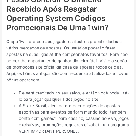
Recebido Após Resgatar
Operating System Códigos
Promocionais De Uma 1win?
O app 1win oferece aos jogadores illustres probabilidades e
vários mercados de apostas. Os usuários poderão fazer
apostas na suas ligas at the campeonatos favoritos. Para não
perder the opportunity de ganhar dinheiro fácil, visite a seção
de promoções site oficial da casa de apostas todos os dias.
Aqui, os bônus antigos são con frequenza atualizados e novos
bônus aparecem.
Ele será creditado no seu saldo, e então você pode usá-
lo para jogar qualquer 1 dos jogos no site.
A Stake Brasil, além de oferecer opções de apostas
esportivas para eventos perform mundo todo, também
conta com games” “para cassino, cassino ao vivo, jogos
exclsuivas, promoções regulares elizabeth um programa
VERY IMPORTANT PERSONEL.