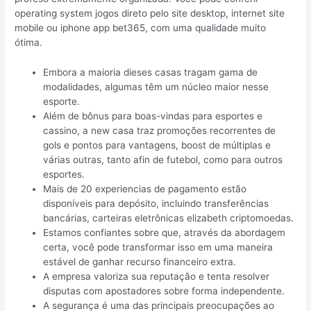
operating system jogos direto pelo site desktop, internet site
mobile ou iphone app bet365, com uma qualidade muito
ótima.
Embora a maioria dieses casas tragam gama de
modalidades, algumas têm um núcleo maior nesse
esporte.
Além de bônus para boas-vindas para esportes e
cassino, a new casa traz promoções recorrentes de
gols e pontos para vantagens, boost de múltiplas e
várias outras, tanto afin de futebol, como para outros
esportes.
Mais de 20 experiencias de pagamento estão
disponíveis para depósito, incluindo transferências
bancárias, carteiras eletrônicas elizabeth criptomoedas.
Estamos confiantes sobre que, através da abordagem
certa, você pode transformar isso em uma maneira
estável de ganhar recurso financeiro extra.
A empresa valoriza sua reputação e tenta resolver
disputas com apostadores sobre forma independente.
A segurança é uma das principais preocupações ao