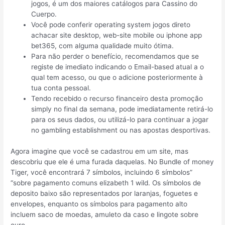
jogos, é um dos maiores catálogos para Cassino do
Cuerpo.
Você pode conferir operating system jogos direto
achacar site desktop, web-site mobile ou iphone app
bet365, com alguma qualidade muito ótima.
Para não perder o benefício, recomendamos que se
registe de imediato indicando o Email-based atual a o
qual tem acesso, ou que o adicione posteriormente à
tua conta pessoal.
Tendo recebido o recurso financeiro desta promoção
simply no final da semana, pode imediatamente retirá-lo
para os seus dados, ou utilizá-lo para continuar a jogar
no gambling establishment ou nas apostas desportivas.
Agora imagine que você se cadastrou em um site, mas
descobriu que ele é uma furada daquelas. No Bundle of money
Tiger, você encontrará 7 símbolos, incluindo 6 símbolos”
“sobre pagamento comuns elizabeth 1 wild. Os símbolos de
deposito baixo são representados por laranjas, foguetes e
envelopes, enquanto os símbolos para pagamento alto
incluem saco de moedas, amuleto da caso e lingote sobre
ouro.