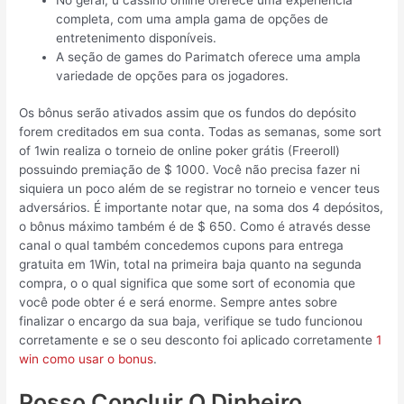
completa, com uma ampla gama de opções de
entretenimento disponíveis.
A seção de games do Parimatch oferece uma ampla
variedade de opções para os jogadores.
Os bônus serão ativados assim que os fundos do depósito
forem creditados em sua conta. Todas as semanas, some sort
of 1win realiza o torneio de online poker grátis (Freeroll)
possuindo premiação de $ 1000. Você não precisa fazer ni
siquiera un poco além de se registrar no torneio e vencer teus
adversários. É importante notar que, na soma dos 4 depósitos,
o bônus máximo também é de $ 650. Como é através desse
canal o qual também concedemos cupons para entrega
gratuita em 1Win, total na primeira baja quanto na segunda
compra, o o qual significa que some sort of economia que
você pode obter é e será enorme. Sempre antes sobre
finalizar o encargo da sua baja, verifique se tudo funcionou
corretamente e se o seu desconto foi aplicado corretamente
1
win como usar o bonus
.
Posso Concluir O Dinheiro