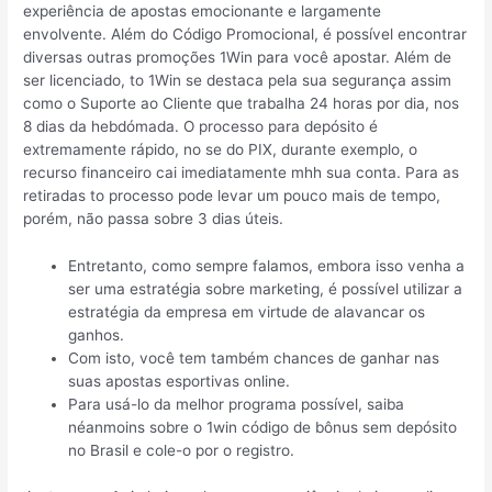
experiência de apostas emocionante e largamente
envolvente. Além do Código Promocional, é possível encontrar
diversas outras promoções 1Win para você apostar. Além de
ser licenciado, to 1Win se destaca pela sua segurança assim
como o Suporte ao Cliente que trabalha 24 horas por dia, nos
8 dias da hebdómada. O processo para depósito é
extremamente rápido, no se do PIX, durante exemplo, o
recurso financeiro cai imediatamente mhh sua conta. Para as
retiradas to processo pode levar um pouco mais de tempo,
porém, não passa sobre 3 dias úteis.
Entretanto, como sempre falamos, embora isso venha a
ser uma estratégia sobre marketing, é possível utilizar a
estratégia da empresa em virtude de alavancar os
ganhos.
Com isto, você tem também chances de ganhar nas
suas apostas esportivas online.
Para usá-lo da melhor programa possível, saiba
néanmoins sobre o 1win código de bônus sem depósito
no Brasil e cole-o por o registro.