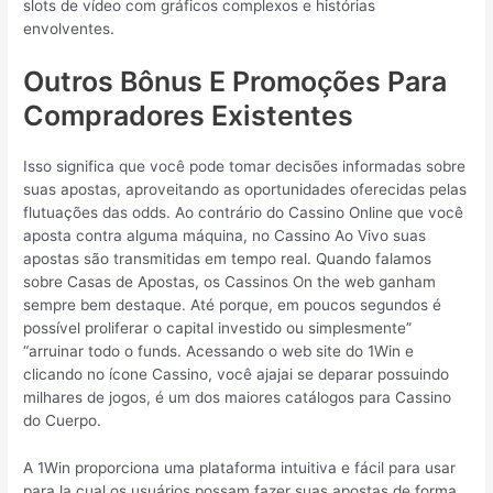
slots de vídeo com gráficos complexos e histórias
envolventes.
Outros Bônus E Promoções Para
Compradores Existentes
Isso significa que você pode tomar decisões informadas sobre
suas apostas, aproveitando as oportunidades oferecidas pelas
flutuações das odds. Ao contrário do Cassino Online que você
aposta contra alguma máquina, no Cassino Ao Vivo suas
apostas são transmitidas em tempo real. Quando falamos
sobre Casas de Apostas, os Cassinos On the web ganham
sempre bem destaque. Até porque, em poucos segundos é
possível proliferar o capital investido ou simplesmente”
“arruinar todo o funds. Acessando o web site do 1Win e
clicando no ícone Cassino, você ajajai se deparar possuindo
milhares de jogos, é um dos maiores catálogos para Cassino
do Cuerpo.
A 1Win proporciona uma plataforma intuitiva e fácil para usar
para la cual os usuários possam fazer suas apostas de forma