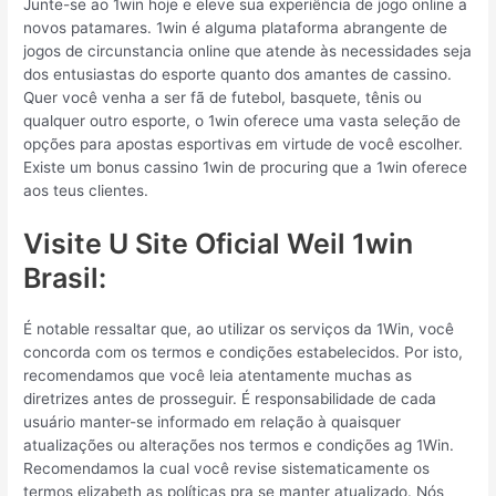
Junte-se ao 1win hoje e eleve sua experiência de jogo online a
novos patamares. 1win é alguma plataforma abrangente de
jogos de circunstancia online que atende às necessidades seja
dos entusiastas do esporte quanto dos amantes de cassino.
Quer você venha a ser fã de futebol, basquete, tênis ou
qualquer outro esporte, o 1win oferece uma vasta seleção de
opções para apostas esportivas em virtude de você escolher.
Existe um bonus cassino 1win de procuring que a 1win oferece
aos teus clientes.
Visite U Site Oficial Weil 1win
Brasil:
É notable ressaltar que, ao utilizar os serviços da 1Win, você
concorda com os termos e condições estabelecidos. Por isto,
recomendamos que você leia atentamente muchas as
diretrizes antes de prosseguir. É responsabilidade de cada
usuário manter-se informado em relação à quaisquer
atualizações ou alterações nos termos e condições ag 1Win.
Recomendamos la cual você revise sistematicamente os
termos elizabeth as políticas pra se manter atualizado. Nós