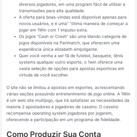
diversos jogadores, em uma program fácil de utilizar e
transmissões para alta qualidade.
A oferta para boas-vindas está disponível apenas para
novos usuários, e é uma” “ótima maneira de começar a
jogar em 1Win com 1 impulso extra.
Os jogos “Cash or Crash” são uma blando categoria de
jogos disponíveis na Parimatch, que oferecem uma
experiência única elizabeth empolgante.
Quer você venha a ser fã de futebol, basquete, tênis
systems qualquer outro esporte, o 1win oferece uma
vasta seleção de opções para apostas esportivas em
virtude de você escolher.
O site não se limitou a apostas em esportes, acrescentando
várias seções possuindo entretenimento de jogo online. A 1Win
é um web site multijogo, que irá satisfazer as necessidades da
maioria 2 apostadores e jogadores de cassino. O cassino
recompensa operating system jogadores por jogarem,
oferecendo a participação em um programa de fidelidade.
Como Produzir Sua Conta