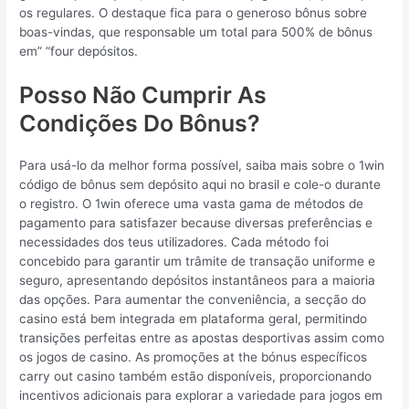
os regulares. O destaque fica para o generoso bônus sobre
boas-vindas, que responsable um total para 500% de bônus
em” “four depósitos.
Posso Não Cumprir As
Condições Do Bônus?
Para usá-lo da melhor forma possível, saiba mais sobre o 1win
código de bônus sem depósito aqui no brasil e cole-o durante
o registro. O 1win oferece uma vasta gama de métodos de
pagamento para satisfazer because diversas preferências e
necessidades dos teus utilizadores. Cada método foi
concebido para garantir um trâmite de transação uniforme e
seguro, apresentando depósitos instantâneos para a maioria
das opções. Para aumentar the conveniência, a secção do
casino está bem integrada em plataforma geral, permitindo
transições perfeitas entre as apostas desportivas assim como
os jogos de casino. As promoções at the bónus específicos
carry out casino também estão disponíveis, proporcionando
incentivos adicionais para explorar a variedade para jogos em