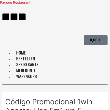
Pagode Restaurant
0,00
€
HOME
BESTELLEN
SPEISEKARTE
MEIN KONTO
WARENKORB
Código Promocional 1win