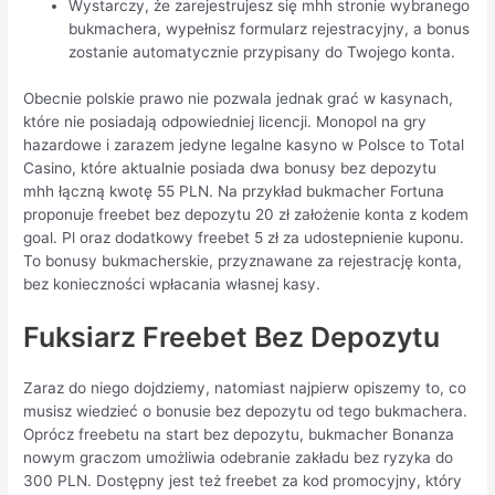
Wystarczy, że zarejestrujesz się mhh stronie wybranego
bukmachera, wypełnisz formularz rejestracyjny, a bonus
zostanie automatycznie przypisany do Twojego konta.
Obecnie polskie prawo nie pozwala jednak grać w kasynach,
które nie posiadają odpowiedniej licencji. Monopol na gry
hazardowe i zarazem jedyne legalne kasyno w Polsce to Total
Casino, które aktualnie posiada dwa bonusy bez depozytu
mhh łączną kwotę 55 PLN. Na przykład bukmacher Fortuna
proponuje freebet bez depozytu 20 zł założenie konta z kodem
goal. Pl oraz dodatkowy freebet 5 zł za udostepnienie kuponu.
To bonusy bukmacherskie, przyznawane za rejestrację konta,
bez konieczności wpłacania własnej kasy.
Fuksiarz Freebet Bez Depozytu
Zaraz do niego dojdziemy, natomiast najpierw opiszemy to, co
musisz wiedzieć o bonusie bez depozytu od tego bukmachera.
Oprócz freebetu na start bez depozytu, bukmacher Bonanza
nowym graczom umożliwia odebranie zakładu bez ryzyka do
300 PLN. Dostępny jest też freebet za kod promocyjny, który