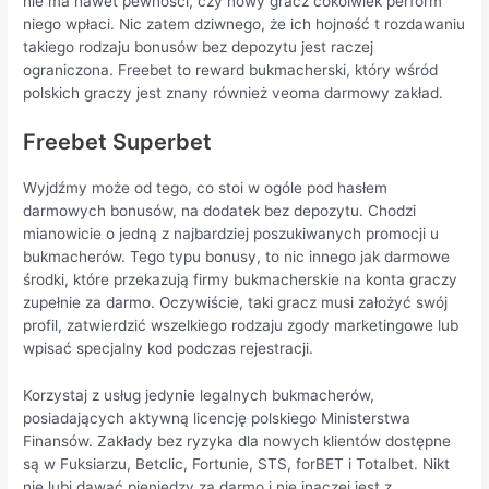
nie ma nawet pewności, czy nowy gracz cokolwiek perform
niego wpłaci. Nic zatem dziwnego, że ich hojność t rozdawaniu
takiego rodzaju bonusów bez depozytu jest raczej
ograniczona. Freebet to reward bukmacherski, który wśród
polskich graczy jest znany również veoma darmowy zakład.
Freebet Superbet
Wyjdźmy może od tego, co stoi w ogóle pod hasłem
darmowych bonusów, na dodatek bez depozytu. Chodzi
mianowicie o jedną z najbardziej poszukiwanych promocji u
bukmacherów. Tego typu bonusy, to nic innego jak darmowe
środki, które przekazują firmy bukmacherskie na konta graczy
zupełnie za darmo. Oczywiście, taki gracz musi założyć swój
profil, zatwierdzić wszelkiego rodzaju zgody marketingowe lub
wpisać specjalny kod podczas rejestracji.
Korzystaj z usług jedynie legalnych bukmacherów,
posiadających aktywną licencję polskiego Ministerstwa
Finansów. Zakłady bez ryzyka dla nowych klientów dostępne
są w Fuksiarzu, Betclic, Fortunie, STS, forBET i Totalbet. Nikt
nie lubi dawać pieniędzy za darmo i nie inaczej jest z