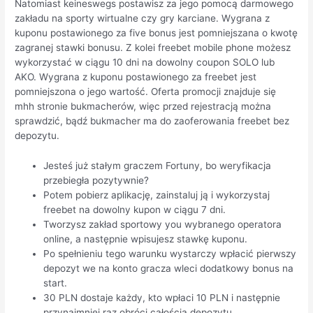
Natomiast keineswegs postawisz za jego pomocą darmowego
zakładu na sporty wirtualne czy gry karciane. Wygrana z
kuponu postawionego za five bonus jest pomniejszana o kwotę
zagranej stawki bonusu. Z kolei freebet mobile phone możesz
wykorzystać w ciągu 10 dni na dowolny coupon SOLO lub
AKO. Wygrana z kuponu postawionego za freebet jest
pomniejszona o jego wartość. Oferta promocji znajduje się
mhh stronie bukmacherów, więc przed rejestracją można
sprawdzić, bądź bukmacher ma do zaoferowania freebet bez
depozytu.
Jesteś już stałym graczem Fortuny, bo weryfikacja
przebiegła pozytywnie?
Potem pobierz aplikację, zainstaluj ją i wykorzystaj
freebet na dowolny kupon w ciągu 7 dni.
Tworzysz zakład sportowy you wybranego operatora
online, a następnie wpisujesz stawkę kuponu.
Po spełnieniu tego warunku wystarczy wpłacić pierwszy
depozyt we na konto gracza wleci dodatkowy bonus na
start.
30 PLN dostaje każdy, kto wpłaci 10 PLN i następnie
przynajmniej raz obróci całością depozytu.