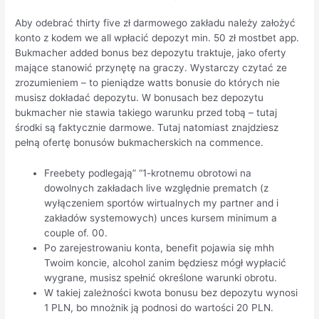
Aby odebrać thirty five zł darmowego zakładu należy założyć
konto z kodem we all wpłacić depozyt min. 50 zł mostbet app.
Bukmacher added bonus bez depozytu traktuje, jako oferty
mające stanowić przynętę na graczy. Wystarczy czytać ze
zrozumieniem – to pieniądze watts bonusie do których nie
musisz dokładać depozytu. W bonusach bez depozytu
bukmacher nie stawia takiego warunku przed tobą – tutaj
środki są faktycznie darmowe. Tutaj natomiast znajdziesz
pełną ofertę bonusów bukmacherskich na commence.
Freebety podlegają” “1-krotnemu obrotowi na
dowolnych zakładach live względnie prematch (z
wyłączeniem sportów wirtualnych my partner and i
zakładów systemowych) unces kursem minimum a
couple of. 00.
Po zarejestrowaniu konta, benefit pojawia się mhh
Twoim koncie, alcohol zanim będziesz mógł wypłacić
wygrane, musisz spełnić określone warunki obrotu.
W takiej zależności kwota bonusu bez depozytu wynosi
1 PLN, bo mnożnik ją podnosi do wartości 20 PLN.