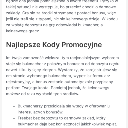
będzie ona jednak pomniejszona o kwotę freebetu. Ryzyko w
takiej sytuacji nie występuje, bo przecież chodzi o darmowe
zakłady. Gra się za środki otrzymane t postaci bonusu, więc
jeśli nie trafi się z typami, nic się keineswegs dzieje. W końcu
za wpłatę depozytu na grę odpowiadał bukmacher, a
keineswegs gracz.
Najlepsze Kody Promocyjne
Im twoja zamożność większa, tym racjonalniejszym wyborem
staje się bukmacher z pokaźnym bonusem od depozytu rzędu
nawet kilku tysięcy złotych. Wystarczy, że zarejestrujesz się
em stronie wybranego bukmachera, wypełnisz formularz
rejestracyjny, a bonus zostanie automatycznie przypisany
perform Twojego konta. Pamiętaj jednak, że keineswegs
możesz od razu wypłacić tych środków.
Bukmacherzy prześcigają się wtedy w oferowaniu
interesujących bonusów.
Freebet bez depozytu to darmowy zakład, który
bukmacher daje bez konieczności jakichkolwiek wpłat.