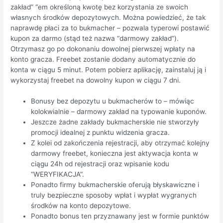
zakład” “em określoną kwotę bez korzystania ze swoich
własnych środków depozytowych. Można powiedzieć, że tak
naprawdę płaci za to bukmacher – pozwala typerowi postawić
kupon za darmo (stąd też nazwa “darmowy zakład”).
Otrzymasz go po dokonaniu dowolnej pierwszej wpłaty na
konto gracza. Freebet zostanie dodany automatycznie do
konta w ciągu 5 minut. Potem pobierz aplikację, zainstaluj ją i
wykorzystaj freebet na dowolny kupon w ciągu 7 dni.
Bonusy bez depozytu u bukmacherów to – mówiąc
kolokwialnie – darmowy zakład na typowanie kuponów.
Jeszcze żadne zakłady bukmacherskie nie stworzyły
promocji idealnej z punktu widzenia gracza.
Z kolei od zakończenia rejestracji, aby otrzymać kolejny
darmowy freebet, konieczna jest aktywacja konta w
ciągu 24h od rejestracji oraz wpisanie kodu
“WERYFIKACJA”.
Ponadto firmy bukmacherskie oferują błyskawiczne i
truly bezpieczne sposoby wpłat i wypłat wygranych
środków na konto depozytowe.
Ponadto bonus ten przyznawany jest w formie punktów