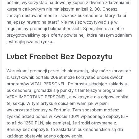
później wykorzystać na dowolny kupon z dwoma zdarzeniami i
kursem całkowitym nie mniejszym aniżeli 2. 00. Chcesz
zacząć obstawiać mecze i szukasz bukmachera, który da ci
najlepszy reward na start? Nie musisz wczytywać się w
regulaminy promocji bukmacherskich. Specjalnie dla ciebie
przygotowaliśmy opis oferty powitalnej, która naszym zdaniem
jest najlepsza na rynku.
Lvbet Freebet Bez Depozytu
Warunkami promocji przed ich aktywacją, aby móc skorzystać
z. Użytkownik portalu 20Bet może korzystać unces dwóch
programów VITAL PERSONEL. Po prostu składając zakłady u
bukmachera, gromadzi się punkty t tamtejszym programie
VERY IMPORTANT PERSONEL, a w kasynie dla odpowiednika
tej sekcji. W tym artykule opisałem wam jak w pełni
wykorzystać bonusy w Fortunie. Tym sposobem możesz
zyskać added bonus w kwocie 100% wpłaconego depozytu –
to aż do 1250 PLN, ale pamiętaj, że środki otrzymane z.
Bonusy bez depozytu to zakładach bukmacherskich są dla
każdego obstawiającego odpowiednie.