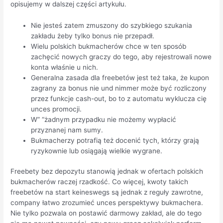
opisujemy w dalszej części artykułu.
Nie jesteś zatem zmuszony do szybkiego szukania
zakładu żeby tylko bonus nie przepadł.
Wielu polskich bukmacherów chce w ten sposób
zachęcić nowych graczy do tego, aby rejestrowali nowe
konta właśnie u nich.
Generalna zasada dla freebetów jest też taka, że kupon
zagrany za bonus nie und nimmer może być rozliczony
przez funkcje cash-out, bo to z automatu wyklucza cię
unces promocji.
W” “żadnym przypadku nie możemy wypłacić
przyznanej nam sumy.
Bukmacherzy potrafią też docenić tych, którzy grają
ryzykownie lub osiągają wielkie wygrane.
Freebety bez depozytu stanowią jednak w ofertach polskich
bukmacherów raczej rzadkość. Co więcej, kwoty takich
freebetów na start keineswegs są jednak z reguły zawrotne,
company łatwo zrozumieć unces perspektywy bukmachera.
Nie tylko pozwala on postawić darmowy zakład, ale do tego