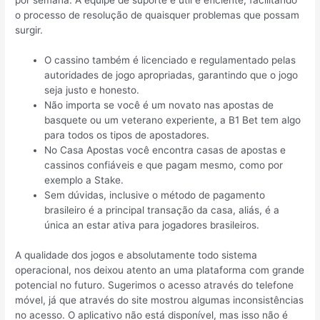
o processo de resolução de quaisquer problemas que possam
surgir.
O cassino também é licenciado e regulamentado pelas
autoridades de jogo apropriadas, garantindo que o jogo
seja justo e honesto.
Não importa se você é um novato nas apostas de
basquete ou um veterano experiente, a B1 Bet tem algo
para todos os tipos de apostadores.
No Casa Apostas você encontra casas de apostas e
cassinos confiáveis e que pagam mesmo, como por
exemplo a Stake.
Sem dúvidas, inclusive o método de pagamento
brasileiro é a principal transação da casa, aliás, é a
única an estar ativa para jogadores brasileiros.
A qualidade dos jogos e absolutamente todo sistema
operacional, nos deixou atento an uma plataforma com grande
potencial no futuro. Sugerimos o acesso através do telefone
móvel, já que através do site mostrou algumas inconsistências
no acesso. O aplicativo não está disponível, mas isso não é