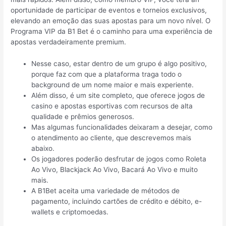
oportunidade de participar de eventos e torneios exclusivos,
elevando an emoção das suas apostas para um novo nível. O
Programa VIP da B1 Bet é o caminho para uma experiência de
apostas verdadeiramente premium.
Nesse caso, estar dentro de um grupo é algo positivo,
porque faz com que a plataforma traga todo o
background de um nome maior e mais experiente.
Além disso, é um site completo, que oferece jogos de
casino e apostas esportivas com recursos de alta
qualidade e prêmios generosos.
Mas algumas funcionalidades deixaram a desejar, como
o atendimento ao cliente, que descrevemos mais
abaixo.
Os jogadores poderão desfrutar de jogos como Roleta
Ao Vivo, Blackjack Ao Vivo, Bacará Ao Vivo e muito
mais.
A B1Bet aceita uma variedade de métodos de
pagamento, incluindo cartões de crédito e débito, e-
wallets e criptomoedas.