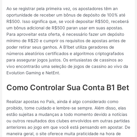
Ao se registrar pela primeira vez, os apostadores têm an
oportunidade de receber um bônus de depósito de 100% até
R$500. Isso significa que, se você depositar R$500, receberá
um bônus adicional de R$500 paran usar em suas apostas.
Para aproveitar esta oferta, é necessário fazer um depósito
mínimo de R$20 e cumprir os requisitos de apostas antes de
poder retirar seus ganhos. A B1bet utiliza geradores de
números aleatórios certificados e algoritmos criptografados
para assegurar jogos justos. Os entusiastas de cassinos ao
vivo encontrarão uma seleção de jogos de cassino ao vivo da
Evolution Gaming e NetEnt.
Como Controlar Sua Conta B1 Bet
Realizar apostas no País, ainda é algo considerado como
proibido, tome cuidado e lembre-se sempre. Além disso, elas
estão sujeitas a mudanças a todo momento devido a notícias
ou outros resultados dos clubes envolvidos em outras partidas
anteriores ao jogo em que você está pensando em apostar. De
maneira geral, o site oferece muita praticidade na hora de