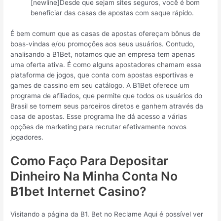
[newline]Desde que sejam sites seguros, você é bom
beneficiar das casas de apostas com saque rápido.
É bem comum que as casas de apostas ofereçam bônus de
boas-vindas e/ou promoções aos seus usuários. Contudo,
analisando a B1Bet, notamos que an empresa tem apenas
uma oferta ativa. É como alguns apostadores chamam essa
plataforma de jogos, que conta com apostas esportivas e
games de cassino em seu catálogo. A B1Bet oferece um
programa de afiliados, que permite que todos os usuários do
Brasil se tornem seus parceiros diretos e ganhem através da
casa de apostas. Esse programa lhe dá acesso a várias
opções de marketing para recrutar efetivamente novos
jogadores.
Como Faço Para Depositar
Dinheiro Na Minha Conta No
B1bet Internet Casino?
Visitando a página da B1. Bet no Reclame Aqui é possível ver