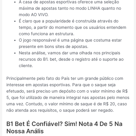
A casa de apostas esportivas oferece uma seleção
máxima de apostas tanto no modo LINHA quanto no
modo AO VIVO.
É claro que a popularidade é construída através do
tempo, a partir do momento que os usuários entendem
como funciona an estrutura.
O jogo responsável é uma página que costuma estar
presente em bons sites de apostas.
Nesta análise, vamos dar uma olhada nos principais
recursos do B1. bet, desde o registro até o suporte ao
cliente.
Principalmente pelo fato do País ter um grande público com
interesse em apostas esportivas. Para que o saque seja
efetuado, será preciso um depósito com o valor mínimo de R$
5, que foi utilizado de maneira integral nas apostas pelo menos
uma vez. Contudo, o valor mínimo de saque é de R$ 20, caso
não atenda aos requisitos, o saque poderá ser negado.
B1 Bet É Confiável? Sim! Nota 4 De 5 Na
Nossa Anális