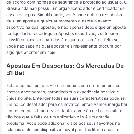
de acordo com normas de segurança e proteção ao usuário. O
Brasil ainda não possui um órgão licenciador e certificador de
casas de jogos. Simplificando, você pode obter o reembolso
da suan aposta a qualquer momento durante o evento
esportivo na qual apostar, e não apenas depois que an aposta
for liquidada. Na categoria Apostas esportivas, você pode
classificar todas as partidas à esquerda. Isso é perfeito se
você não sabe na qual apostar e simplesmente procura por
algo que acontecerá hoje.
Apostas Em Desportos: Os Mercados Da
B1 Bet
Esta é apenas um dos vários recursos que oferecemos aos
nossos apostadores, garantindo sua experiência positiva e
única no site. Entender todas as suas características pode ser
um pouco desafiador para os novatos, então vamos mergulhar
um pouco mais fundo. No entanto, a versão mobile do site é
tão boa que a falta de um aplicativo não é um grande
problema. Você pode adicionar o site aos seus favoritos na
tela inicial do seu dispositivo móvel para facilitar o acesso.