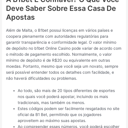
Deve Saber Sobre Essa Casa De
Apostas
Além de Malta, o B1bet possui licenças em vários países e
coopera plenamente com autoridades regulatórias para
garantir transparência e conformidade legal. O valor mínimo
de depósito no b1bet Online Casino pode variar de acordo com
o método de pagamento escolhido. Normalmente, o valor
mínimo de depósito é de R$20 ou equivalente em outras
moedas. Portanto, mesmo que você seja um novato, sempre
será possível entender todos os detalhes com facilidade, e
não haverá dificuldades ou problemas.
Ao todo, são mais de 20 tipos diferentes de esportes
nos quais você poderá apostar, incluindo os mais
tradicionais, mas também os menos.
Estes códigos podem ser facilmente resgatados no site
oficial da B1 Bet, permitindo que os jogadores
aproveitem ao máximo suas apostas.
Ao compreender esses números, você poderá escolher