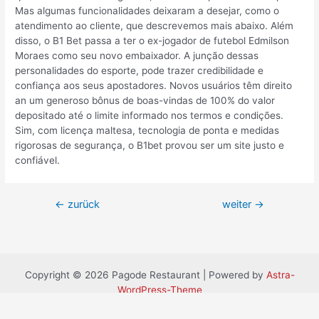
Mas algumas funcionalidades deixaram a desejar, como o
atendimento ao cliente, que descrevemos mais abaixo. Além
disso, o B1 Bet passa a ter o ex-jogador de futebol Edmilson
Moraes como seu novo embaixador. A junção dessas
personalidades do esporte, pode trazer credibilidade e
confiança aos seus apostadores. Novos usuários têm direito
an um generoso bônus de boas-vindas de 100% do valor
depositado até o limite informado nos termos e condições.
Sim, com licença maltesa, tecnologia de ponta e medidas
rigorosas de segurança, o B1bet provou ser um site justo e
confiável.
←
zurück
weiter
→
Copyright © 2026 Pagode Restaurant | Powered by
Astra-
WordPress-Theme