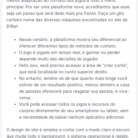
melhor adaptação ao formato dos jogos e todo o menu
principal. Por ser uma plataforma nova, acreditamos que esse
seja um passo que será dado mais pra frente. Faça um giro
certeiro numa das diversas máquinas encontradas no site da
B1Bet.
Nesse cenário, a plataforma mostra seu diferencial ao
oferecer diferentes tipos de métodos de contato.
O jogo é jogado em tempo real, e ganhar ou perder
depende muito das decisões do jogador.
Feito isso, será preciso acessar a área de “criar conta”,
que está localizada no canto superior direito.
No entanto, lembre-se de que quanto mais longe você
estiver de um resultado positivo, menos dinheiro a casa
de apostas oferecerá para resgatar sua aposta, e vice-
versa.
Você pode acessar todos os jogos e recursos do
cassino diretamente do seu smartphone ou tablet, sem
a necessidade de baixar nenhum aplicativo adicional.
O design do site é simples e conta com o modo claro e escuro
que muda todo o background, o sistema operacional é rápido.