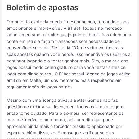
Boletim de apostas
O momento exato da queda é desconhecido, tornando o jogo
emocionante e imprevisível. A B1 Bet, focada no mercado
latino-americano, permite que jogadores brasileiros criem uma
conta em reais e façam transações sem necessidade de
conversão de moeda. Ele lhe dá 10% de volta em todas as
suas apostas quando você perde. Isso incentiva os usuários a
continuar jogando e a tentar ganhar mais. Sim, a maioria dos
jogos possui modo demo gratuito para você testar antes de
jogar com dinheiro real. O B1bet possui licença de jogos válida
emitida em Malta, um dos mercados mais respeitados em
regulamentação de jogos online.
Mesmo com uma licença ativa, a Better Games não faz
questão de exibir a sua licença em todos os sites que gere,
então tome cuidado. Para o ex-meia, ser representante da
marca é incrível e uma honra, pois acredita que pode
aproximar ainda mais o torcedor brasileiro apaixonado por
esportes. Além disso, você consegue verificar se eles