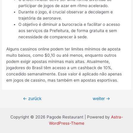
participar de jogos de azar em ritmo acelerado.
Durante o jogo, é crucial observar a decolagem e
trajetória da aeronave.
O objetivo é diminuir a burocracia e facilitar o acesso
aos serviços da Prefeitura, de forma gratuita e sem
necessidade de comparecer à sede.
Alguns cassinos online podem ter limites mínimos de aposta
muito baixos, como $0,10 ou até menos, enquanto outros
podem exigir apostas mínimas mais altas. Atualmente,
jogadores do Brasil têm acesso a um cashback de 10%,
concedido semanalmente. Esse valor é aplicado não apenas
em jogos de cassino, mas também em apostas esportivas.
←
zurück
weiter
→
Copyright © 2026 Pagode Restaurant | Powered by
Astra-
WordPress-Theme