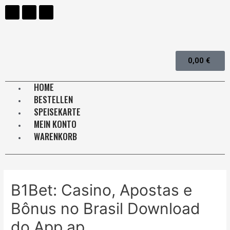
0,00
€
HOME
BESTELLEN
SPEISEKARTE
MEIN KONTO
WARENKORB
B1Bet: Casino, Apostas e
Bônus no Brasil Download
do App ap