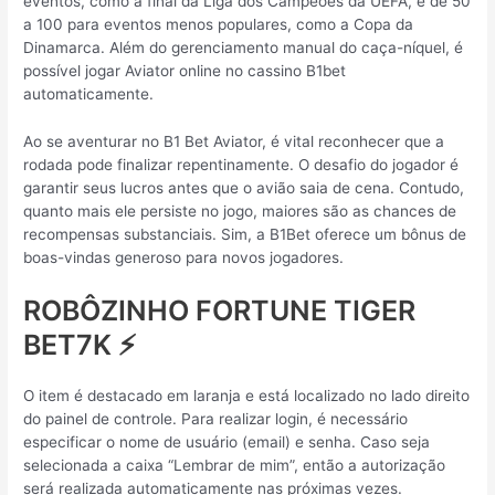
eventos, como a final da Liga dos Campeões da UEFA, e de 50
a 100 para eventos menos populares, como a Copa da
Dinamarca. Além do gerenciamento manual do caça-níquel, é
possível jogar Aviator online no cassino B1bet
automaticamente.
Ao se aventurar no B1 Bet Aviator, é vital reconhecer que a
rodada pode finalizar repentinamente. O desafio do jogador é
garantir seus lucros antes que o avião saia de cena. Contudo,
quanto mais ele persiste no jogo, maiores são as chances de
recompensas substanciais. Sim, a B1Bet oferece um bônus de
boas-vindas generoso para novos jogadores.
ROBÔZINHO FORTUNE TIGER
BET7K ⚡️
O item é destacado em laranja e está localizado no lado direito
do painel de controle. Para realizar login, é necessário
especificar o nome de usuário (email) e senha. Caso seja
selecionada a caixa “Lembrar de mim”, então a autorização
será realizada automaticamente nas próximas vezes.