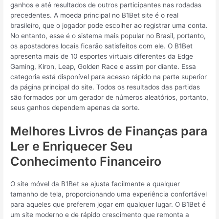
ganhos e até resultados de outros participantes nas rodadas
precedentes. A moeda principal no B1Bet site é o real
brasileiro, que o jogador pode escolher ao registrar uma conta.
No entanto, esse é o sistema mais popular no Brasil, portanto,
os apostadores locais ficarão satisfeitos com ele. O B1Bet
apresenta mais de 10 esportes virtuais diferentes da Edge
Gaming, Kiron, Leap, Golden Race e assim por diante. Essa
categoria está disponível para acesso rápido na parte superior
da página principal do site. Todos os resultados das partidas
são formados por um gerador de números aleatórios, portanto,
seus ganhos dependem apenas da sorte.
Melhores Livros de Finanças para
Ler e Enriquecer Seu
Conhecimento Financeiro
O site móvel da B1Bet se ajusta facilmente a qualquer
tamanho de tela, proporcionando uma experiência confortável
para aqueles que preferem jogar em qualquer lugar. O B1Bet é
um site moderno e de rápido crescimento que remonta a