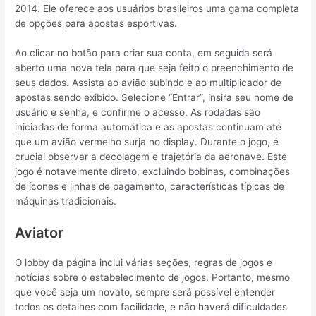
2014. Ele oferece aos usuários brasileiros uma gama completa
de opções para apostas esportivas.
Ao clicar no botão para criar sua conta, em seguida será
aberto uma nova tela para que seja feito o preenchimento de
seus dados. Assista ao avião subindo e ao multiplicador de
apostas sendo exibido. Selecione “Entrar”, insira seu nome de
usuário e senha, e confirme o acesso. As rodadas são
iniciadas de forma automática e as apostas continuam até
que um avião vermelho surja no display. Durante o jogo, é
crucial observar a decolagem e trajetória da aeronave. Este
jogo é notavelmente direto, excluindo bobinas, combinações
de ícones e linhas de pagamento, características típicas de
máquinas tradicionais.
Aviator
O lobby da página inclui várias seções, regras de jogos e
notícias sobre o estabelecimento de jogos. Portanto, mesmo
que você seja um novato, sempre será possível entender
todos os detalhes com facilidade, e não haverá dificuldades