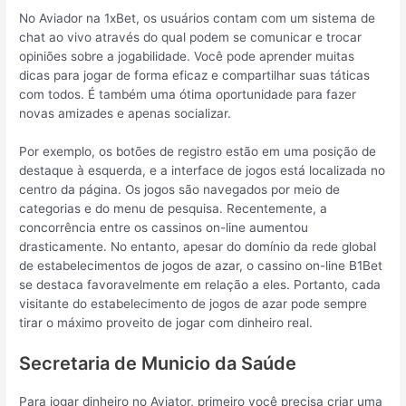
No Aviador na 1xBet, os usuários contam com um sistema de
chat ao vivo através do qual podem se comunicar e trocar
opiniões sobre a jogabilidade. Você pode aprender muitas
dicas para jogar de forma eficaz e compartilhar suas táticas
com todos. É também uma ótima oportunidade para fazer
novas amizades e apenas socializar.
Por exemplo, os botões de registro estão em uma posição de
destaque à esquerda, e a interface de jogos está localizada no
centro da página. Os jogos são navegados por meio de
categorias e do menu de pesquisa. Recentemente, a
concorrência entre os cassinos on-line aumentou
drasticamente. No entanto, apesar do domínio da rede global
de estabelecimentos de jogos de azar, o cassino on-line B1Bet
se destaca favoravelmente em relação a eles. Portanto, cada
visitante do estabelecimento de jogos de azar pode sempre
tirar o máximo proveito de jogar com dinheiro real.
Secretaria de Municio da Saúde
Para jogar dinheiro no Aviator, primeiro você precisa criar uma