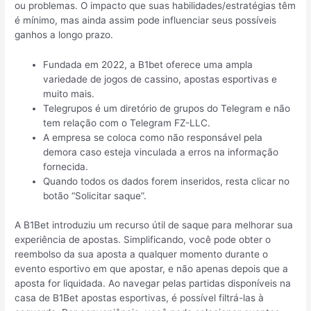
ou problemas. O impacto que suas habilidades/estratégias têm
é mínimo, mas ainda assim pode influenciar seus possíveis
ganhos a longo prazo.
Fundada em 2022, a B1bet oferece uma ampla
variedade de jogos de cassino, apostas esportivas e
muito mais.
Telegrupos é um diretório de grupos do Telegram e não
tem relação com o Telegram FZ-LLC.
A empresa se coloca como não responsável pela
demora caso esteja vinculada a erros na informação
fornecida.
Quando todos os dados forem inseridos, resta clicar no
botão “Solicitar saque”.
A B1Bet introduziu um recurso útil de saque para melhorar sua
experiência de apostas. Simplificando, você pode obter o
reembolso da sua aposta a qualquer momento durante o
evento esportivo em que apostar, e não apenas depois que a
aposta for liquidada. Ao navegar pelas partidas disponíveis na
casa de B1Bet apostas esportivas, é possível filtrá-las à