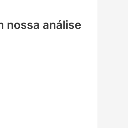
m nossa análise