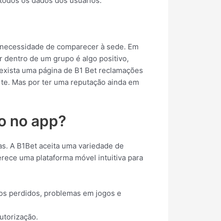
 todos os dados dos usuários.
sem necessidade de comparecer à sede. Em
r dentro de um grupo é algo positivo,
exista uma página de B1 Bet reclamações
te. Mas por ter uma reputação ainda em
vo no app?
s. A B1Bet aceita uma variedade de
erece uma plataforma móvel intuitiva para
tos perdidos, problemas em jogos e
utorização.