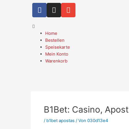
Home
Bestellen
Speisekarte
Mein Konto
Warenkorb
B1Bet: Casino, Apos
/
b1bet apostas
/ Von
030d13e4