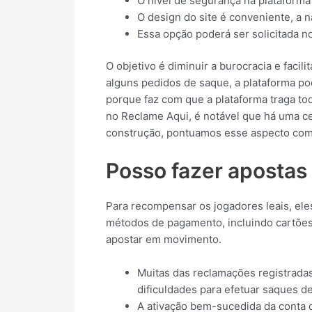
O nível de segurança na plataforma
O design do site é conveniente, a 
Essa opção poderá ser solicitada n
O objetivo é diminuir a burocracia e faci
alguns pedidos de saque, a plataforma pod
porque faz com que a plataforma traga t
no Reclame Aqui, é notável que há uma c
construção, pontuamos esse aspecto com
Posso fazer apostas 
Para recompensar os jogadores leais, el
métodos de pagamento, incluindo cartões 
apostar em movimento.
Muitas das reclamações registradas
dificuldades para efetuar saques d
A ativação bem-sucedida da conta 