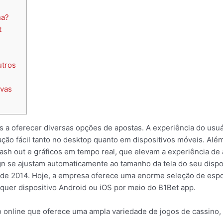
na?
t
utros
ivas
as a oferecer diversas opções de apostas. A experiência do us
ão fácil tanto no desktop quanto em dispositivos móveis. Além
ash out e gráficos em tempo real, que elevam a experiência de 
n se ajustam automaticamente ao tamanho da tela do seu disp
esde 2014. Hoje, a empresa oferece uma enorme seleção de esp
quer dispositivo Android ou iOS por meio do B1Bet app.
 online que oferece uma ampla variedade de jogos de cassino, 