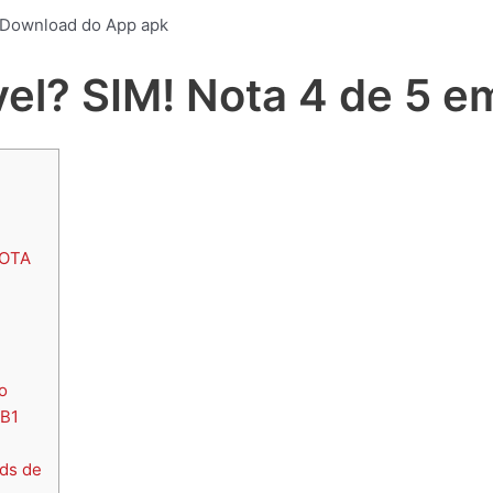
l Download do App apk
vel? SIM! Nota 4 de 5 e
NOTA
o
 B1
ds de