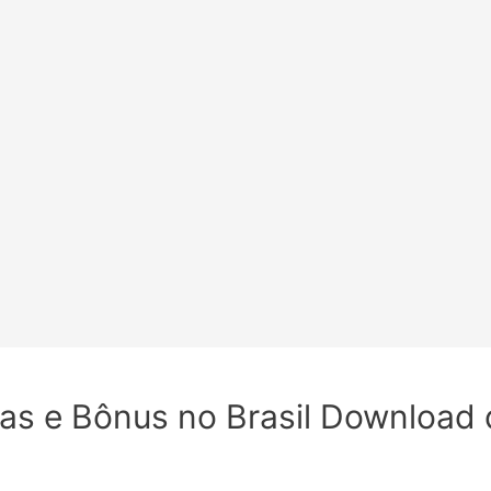
tas e Bônus no Brasil Download