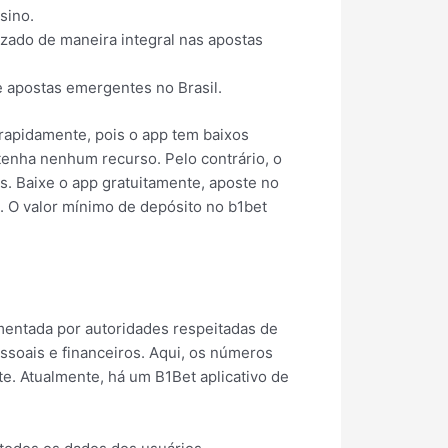
sino.
izado de maneira integral nas apostas
 apostas emergentes no Brasil.
 rapidamente, pois o app tem baixos
 tenha nenhum recurso. Pelo contrário, o
s. Baixe o app gratuitamente, aposte no
 O valor mínimo de depósito no b1bet
amentada por autoridades respeitadas de
ssoais e financeiros. Aqui, os números
e. Atualmente, há um B1Bet aplicativo de