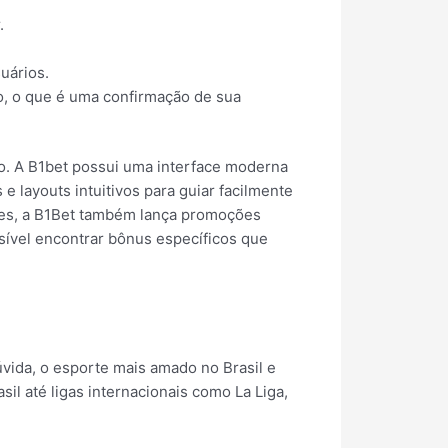
.
uários.
o, o que é uma confirmação de sua
so. A B1bet possui uma interface moderna
e layouts intuitivos para guiar facilmente
ares, a B1Bet também lança promoções
sível encontrar bônus específicos que
vida, o esporte mais amado no Brasil e
l até ligas internacionais como La Liga,