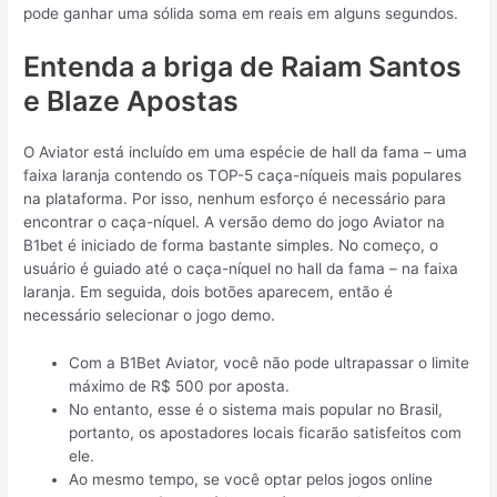
pode ganhar uma sólida soma em reais em alguns segundos.
Entenda a briga de Raiam Santos
e Blaze Apostas
O Aviator está incluído em uma espécie de hall da fama – uma
faixa laranja contendo os TOP-5 caça-níqueis mais populares
na plataforma. Por isso, nenhum esforço é necessário para
encontrar o caça-níquel. A versão demo do jogo Aviator na
B1bet é iniciado de forma bastante simples. No começo, o
usuário é guiado até o caça-níquel no hall da fama – na faixa
laranja. Em seguida, dois botões aparecem, então é
necessário selecionar o jogo demo.
Com a B1Bet Aviator, você não pode ultrapassar o limite
máximo de R$ 500 por aposta.
No entanto, esse é o sistema mais popular no Brasil,
portanto, os apostadores locais ficarão satisfeitos com
ele.
Ao mesmo tempo, se você optar pelos jogos online