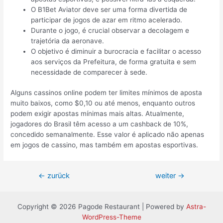
O B1Bet Aviator deve ser uma forma divertida de
participar de jogos de azar em ritmo acelerado.
Durante o jogo, é crucial observar a decolagem e
trajetória da aeronave.
O objetivo é diminuir a burocracia e facilitar o acesso
aos serviços da Prefeitura, de forma gratuita e sem
necessidade de comparecer à sede.
Alguns cassinos online podem ter limites mínimos de aposta
muito baixos, como $0,10 ou até menos, enquanto outros
podem exigir apostas mínimas mais altas. Atualmente,
jogadores do Brasil têm acesso a um cashback de 10%,
concedido semanalmente. Esse valor é aplicado não apenas
em jogos de cassino, mas também em apostas esportivas.
←
zurück
weiter
→
Copyright © 2026 Pagode Restaurant | Powered by
Astra-
WordPress-Theme