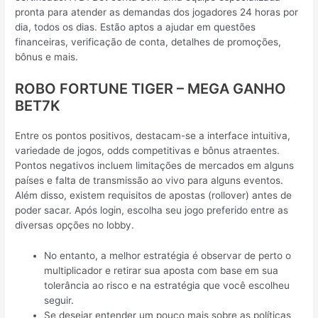
pronta para atender as demandas dos jogadores 24 horas por
dia, todos os dias. Estão aptos a ajudar em questões
financeiras, verificação de conta, detalhes de promoções,
bônus e mais.
ROBO FORTUNE TIGER – MEGA GANHO
BET7K
Entre os pontos positivos, destacam-se a interface intuitiva,
variedade de jogos, odds competitivas e bônus atraentes.
Pontos negativos incluem limitações de mercados em alguns
países e falta de transmissão ao vivo para alguns eventos.
Além disso, existem requisitos de apostas (rollover) antes de
poder sacar. Após login, escolha seu jogo preferido entre as
diversas opções no lobby.
No entanto, a melhor estratégia é observar de perto o
multiplicador e retirar sua aposta com base em sua
tolerância ao risco e na estratégia que você escolheu
seguir.
Se desejar entender um pouco mais sobre as políticas