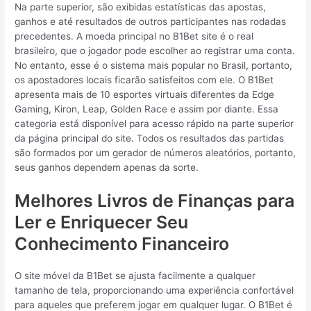
Na parte superior, são exibidas estatísticas das apostas,
ganhos e até resultados de outros participantes nas rodadas
precedentes. A moeda principal no B1Bet site é o real
brasileiro, que o jogador pode escolher ao registrar uma conta.
No entanto, esse é o sistema mais popular no Brasil, portanto,
os apostadores locais ficarão satisfeitos com ele. O B1Bet
apresenta mais de 10 esportes virtuais diferentes da Edge
Gaming, Kiron, Leap, Golden Race e assim por diante. Essa
categoria está disponível para acesso rápido na parte superior
da página principal do site. Todos os resultados das partidas
são formados por um gerador de números aleatórios, portanto,
seus ganhos dependem apenas da sorte.
Melhores Livros de Finanças para
Ler e Enriquecer Seu
Conhecimento Financeiro
O site móvel da B1Bet se ajusta facilmente a qualquer
tamanho de tela, proporcionando uma experiência confortável
para aqueles que preferem jogar em qualquer lugar. O B1Bet é