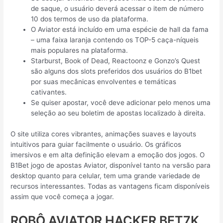
de saque, o usuário deverá acessar o item de número
10 dos termos de uso da plataforma.
O Aviator está incluído em uma espécie de hall da fama
– uma faixa laranja contendo os TOP-5 caça-níqueis
mais populares na plataforma.
Starburst, Book of Dead, Reactoonz e Gonzo’s Quest
são alguns dos slots preferidos dos usuários do B1bet
por suas mecânicas envolventes e temáticas
cativantes.
Se quiser apostar, você deve adicionar pelo menos uma
seleção ao seu boletim de apostas localizado à direita.
O site utiliza cores vibrantes, animações suaves e layouts
intuitivos para guiar facilmente o usuário. Os gráficos
imersivos e em alta definição elevam a emoção dos jogos. O
B1Bet jogo de apostas Aviator, disponível tanto na versão para
desktop quanto para celular, tem uma grande variedade de
recursos interessantes. Todas as vantagens ficam disponíveis
assim que você começa a jogar.
ROBÔ AVIATOR HACKER BET7K