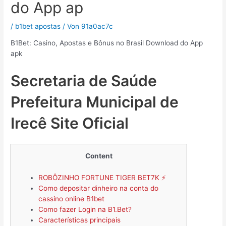
do App ap
/
b1bet apostas
/ Von
91a0ac7c
B1Bet: Casino, Apostas e Bônus no Brasil Download do App
apk
Secretaria de Saúde
Prefeitura Municipal de
Irecê Site Oficial
Content
ROBÔZINHO FORTUNE TIGER BET7K ⚡️
Como depositar dinheiro na conta do
cassino online B1bet
Como fazer Login na B1.Bet?
Características principais