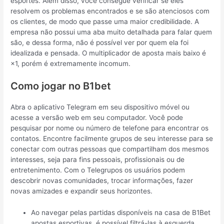
esportes. Além disso, você consegue verificar se eles
resolvem os problemas encontrados e se são atenciosos com
os clientes, de modo que passe uma maior credibilidade. A
empresa não possui uma aba muito detalhada para falar quem
são, e dessa forma, não é possível ver por quem ela foi
idealizada e pensada. O multiplicador de aposta mais baixo é
×1, porém é extremamente incomum.
Como jogar no B1bet
Abra o aplicativo Telegram em seu dispositivo móvel ou
acesse a versão web em seu computador. Você pode
pesquisar por nome ou número de telefone para encontrar os
contatos. Encontre facilmente grupos de seu interesse para se
conectar com outras pessoas que compartilham dos mesmos
interesses, seja para fins pessoais, profissionais ou de
entretenimento. Com o Telegrupos os usuários podem
descobrir novas comunidades, trocar informações, fazer
novas amizades e expandir seus horizontes.
Ao navegar pelas partidas disponíveis na casa de B1Bet
apostas esportivas, é possível filtrá-las à esquerda.