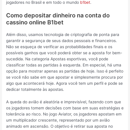
jogadores no Brasil e em todo o mundo
b1bet
.
Como depositar dinheiro na conta do
cassino online B1bet
Além disso, usamos tecnologia de criptografia de ponta para
garantir a segurança de seus dados pessoais e financeiros.
Não se esqueça de verificar as probabilidades finais e os
possíveis ganhos que você poderá obter se a aposta for bem-
sucedida. Na categoria Apostas esportivas, você pode
classificar todas as partidas à esquerda. Em especial, há uma
opção para mostrar apenas as partidas de hoje. Isso é perfeito
se você não sabe em que apostar e simplesmente procura por
algo que acontecerá hoje. Agora você tem um perfil e pode se
dedicar totalmente às apostas.
A queda do avião é aleatória e imprevisível, fazendo com que
os jogadores tomem decisões com base em suas estratégias e
tolerância ao risco. No jogo Aviator, os jogadores apostam em
um multiplicador crescente, representado por um avião
animado em ascensão. O objetivo é retirar sua aposta no