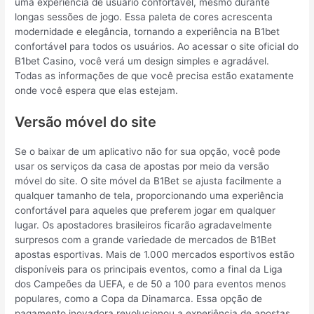
uma experiência de usuário confortável, mesmo durante
longas sessões de jogo. Essa paleta de cores acrescenta
modernidade e elegância, tornando a experiência na B1bet
confortável para todos os usuários. Ao acessar o site oficial do
B1bet Casino, você verá um design simples e agradável.
Todas as informações de que você precisa estão exatamente
onde você espera que elas estejam.
Versão móvel do site
Se o baixar de um aplicativo não for sua opção, você pode
usar os serviços da casa de apostas por meio da versão
móvel do site. O site móvel da B1Bet se ajusta facilmente a
qualquer tamanho de tela, proporcionando uma experiência
confortável para aqueles que preferem jogar em qualquer
lugar. Os apostadores brasileiros ficarão agradavelmente
surpresos com a grande variedade de mercados de B1Bet
apostas esportivas. Mais de 1.000 mercados esportivos estão
disponíveis para os principais eventos, como a final da Liga
dos Campeões da UEFA, e de 50 a 100 para eventos menos
populares, como a Copa da Dinamarca. Essa opção de
pagamento inovadora revolucionou a experiência de apostas