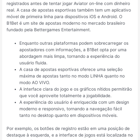
registrados antes de tentar jogar Aviator on-line com dinheiro
real. A casa de apostas esportivas também tem um aplicativo
móvel de primeira linha para dispositivos iOS e Android. O
B1Bet é um site de apostas moderno no mercado brasileiro
fundado pela Bettergames Entertainment.
Enquanto outras plataformas podem sobrecarregar os
apostadores com informações, a B1Bet opta por uma
abordagem mais limpa, tornando a experiência do
usuário fluida.
A casa de apostas esportivas oferece uma seleção
máxima de apostas tanto no modo LINHA quanto no
modo AO VIVO.
A interface clara do jogo e os gráficos nítidos permitirão
que você aproveite totalmente a jogabilidade.
A experiência do usuário é enriquecida com um design
moderno e responsivo, tornando a navegação fácil
tanto no desktop quanto em dispositivos móveis.
Por exemplo, os botões de registro estão em uma posição de
destaque à esquerda, e a interface de jogos está localizada no