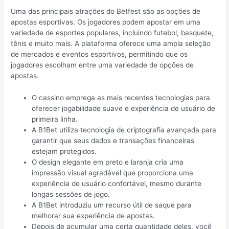
Uma das principais atrações do Betfest são as opções de
apostas esportivas. Os jogadores podem apostar em uma
variedade de esportes populares, incluindo futebol, basquete,
tênis e muito mais. A plataforma oferece uma ampla seleção
de mercados e eventos esportivos, permitindo que os
jogadores escolham entre uma variedade de opções de
apostas.
O cassino emprega as mais recentes tecnologias para
oferecer jogabilidade suave e experiência de usuário de
primeira linha.
A B1Bet utiliza tecnologia de criptografia avançada para
garantir que seus dados e transações financeiras
estejam protegidos.
O design elegante em preto e laranja cria uma
impressão visual agradável que proporciona uma
experiência de usuário confortável, mesmo durante
longas sessões de jogo.
A B1Bet introduziu um recurso útil de saque para
melhorar sua experiência de apostas.
Depois de acumular uma certa quantidade deles, você