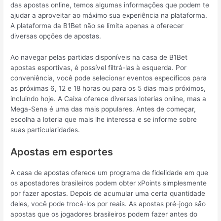
das apostas online, temos algumas informações que podem te
ajudar a aproveitar ao máximo sua experiência na plataforma.
A plataforma da B1Bet não se limita apenas a oferecer
diversas opções de apostas.
Ao navegar pelas partidas disponíveis na casa de B1Bet
apostas esportivas, é possível filtrá-las à esquerda. Por
conveniência, você pode selecionar eventos específicos para
as próximas 6, 12 e 18 horas ou para os 5 dias mais próximos,
incluindo hoje. A Caixa oferece diversas loterias online, mas a
Mega-Sena é uma das mais populares. Antes de começar,
escolha a loteria que mais lhe interessa e se informe sobre
suas particularidades.
Apostas em esportes
A casa de apostas oferece um programa de fidelidade em que
os apostadores brasileiros podem obter xPoints simplesmente
por fazer apostas. Depois de acumular uma certa quantidade
deles, você pode trocá-los por reais. As apostas pré-jogo são
apostas que os jogadores brasileiros podem fazer antes do