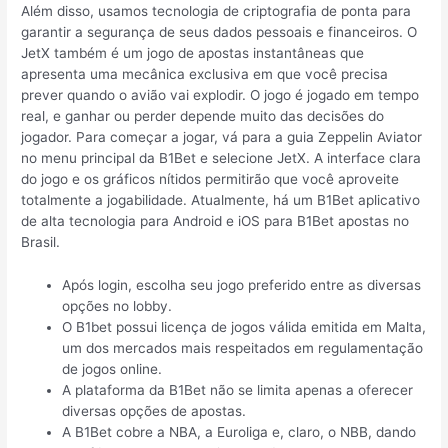
Além disso, usamos tecnologia de criptografia de ponta para
garantir a segurança de seus dados pessoais e financeiros. O
JetX também é um jogo de apostas instantâneas que
apresenta uma mecânica exclusiva em que você precisa
prever quando o avião vai explodir. O jogo é jogado em tempo
real, e ganhar ou perder depende muito das decisões do
jogador. Para começar a jogar, vá para a guia Zeppelin Aviator
no menu principal da B1Bet e selecione JetX. A interface clara
do jogo e os gráficos nítidos permitirão que você aproveite
totalmente a jogabilidade. Atualmente, há um B1Bet aplicativo
de alta tecnologia para Android e iOS para B1Bet apostas no
Brasil.
Após login, escolha seu jogo preferido entre as diversas
opções no lobby.
O B1bet possui licença de jogos válida emitida em Malta,
um dos mercados mais respeitados em regulamentação
de jogos online.
A plataforma da B1Bet não se limita apenas a oferecer
diversas opções de apostas.
A B1Bet cobre a NBA, a Euroliga e, claro, o NBB, dando