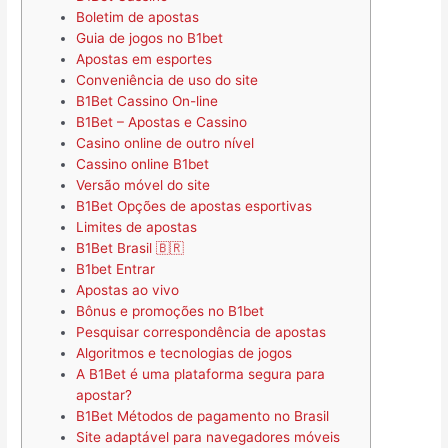
Boletim de apostas
Guia de jogos no B1bet
Apostas em esportes
Conveniência de uso do site
B1Bet Cassino On-line
B1Bet – Apostas e Cassino
Casino online de outro nível
Cassino online B1bet
Versão móvel do site
B1Bet Opções de apostas esportivas
Limites de apostas
B1Bet Brasil 🇧🇷
B1bet Entrar
Apostas ao vivo
Bônus e promoções no B1bet
Pesquisar correspondência de apostas
Algoritmos e tecnologias de jogos
A B1Bet é uma plataforma segura para
apostar?
B1Bet Métodos de pagamento no Brasil
Site adaptável para navegadores móveis