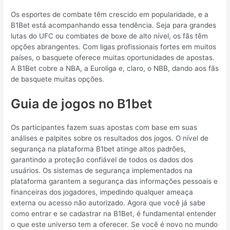
Os esportes de combate têm crescido em popularidade, e a
B1Bet está acompanhando essa tendência. Seja para grandes
lutas do UFC ou combates de boxe de alto nível, os fãs têm
opções abrangentes. Com ligas profissionais fortes em muitos
países, o basquete oferece muitas oportunidades de apostas.
A B1Bet cobre a NBA, a Euroliga e, claro, o NBB, dando aos fãs
de basquete muitas opções.
Guia de jogos no B1bet
Os participantes fazem suas apostas com base em suas
análises e palpites sobre os resultados dos jogos. O nível de
segurança na plataforma B1bet atinge altos padrões,
garantindo a proteção confiável de todos os dados dos
usuários. Os sistemas de segurança implementados na
plataforma garantem a segurança das informações pessoais e
financeiras dos jogadores, impedindo qualquer ameaça
externa ou acesso não autorizado. Agora que você já sabe
como entrar e se cadastrar na B1Bet, é fundamental entender
o que este universo tem a oferecer. Se você é novo no mundo