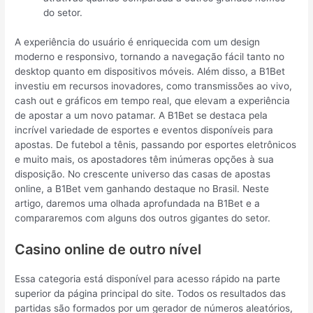
do setor.
A experiência do usuário é enriquecida com um design
moderno e responsivo, tornando a navegação fácil tanto no
desktop quanto em dispositivos móveis. Além disso, a B1Bet
investiu em recursos inovadores, como transmissões ao vivo,
cash out e gráficos em tempo real, que elevam a experiência
de apostar a um novo patamar. A B1Bet se destaca pela
incrível variedade de esportes e eventos disponíveis para
apostas. De futebol a tênis, passando por esportes eletrônicos
e muito mais, os apostadores têm inúmeras opções à sua
disposição. No crescente universo das casas de apostas
online, a B1Bet vem ganhando destaque no Brasil. Neste
artigo, daremos uma olhada aprofundada na B1Bet e a
compararemos com alguns dos outros gigantes do setor.
Casino online de outro nível
Essa categoria está disponível para acesso rápido na parte
superior da página principal do site. Todos os resultados das
partidas são formados por um gerador de números aleatórios,