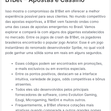
Isso mostra o compromisso da B1Bet em oferecer a melhor
experiência possível para seus clientes. No mundo competitivo
das apostas esportivas, a B1Bet vem fazendo ondas como
uma das casas de apostas emergentes no Brasil. Vamos
explorar e compará-la com alguns dos gigantes estabelecidos
no mercado. Entre os jogos de crash da B1Bet, os jogadores
brasileiros encontrarão o popular jogo Aviator. Esse é um jogo
instantâneo do renomado desenvolvedor Spribe, no qual você
pode ganhar uma sólida soma em reais em alguns segundos.
Esses códigos podem ser encontrados em promoções,
e-mails exclusivos ou em eventos especiais.
Entre os pontos positivos, destacam-se a interface
intuitiva, variedade de jogos, odds competitivas e bônus
atraentes.
Todos eles são desenvolvidos pelos principais
fornecedores de software, como Evolution Gaming,
Ezugi, Microgaming, NetEnt e muitos outros.
Frequentemente, a B1Bet oferece cotações mais
atrativas quando comparada a outros grandes nomes