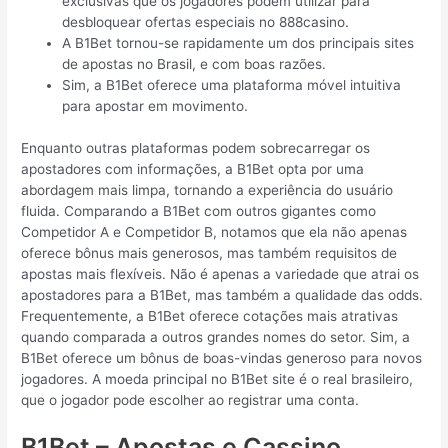
exclusivas que os jogadores podem utilizar para
desbloquear ofertas especiais no 888casino.
A B1Bet tornou-se rapidamente um dos principais sites
de apostas no Brasil, e com boas razões.
Sim, a B1Bet oferece uma plataforma móvel intuitiva
para apostar em movimento.
Enquanto outras plataformas podem sobrecarregar os
apostadores com informações, a B1Bet opta por uma
abordagem mais limpa, tornando a experiência do usuário
fluida. Comparando a B1Bet com outros gigantes como
Competidor A e Competidor B, notamos que ela não apenas
oferece bônus mais generosos, mas também requisitos de
apostas mais flexíveis. Não é apenas a variedade que atrai os
apostadores para a B1Bet, mas também a qualidade das odds.
Frequentemente, a B1Bet oferece cotações mais atrativas
quando comparada a outros grandes nomes do setor. Sim, a
B1Bet oferece um bônus de boas-vindas generoso para novos
jogadores. A moeda principal no B1Bet site é o real brasileiro,
que o jogador pode escolher ao registrar uma conta.
B1Bet – Apostas e Cassino