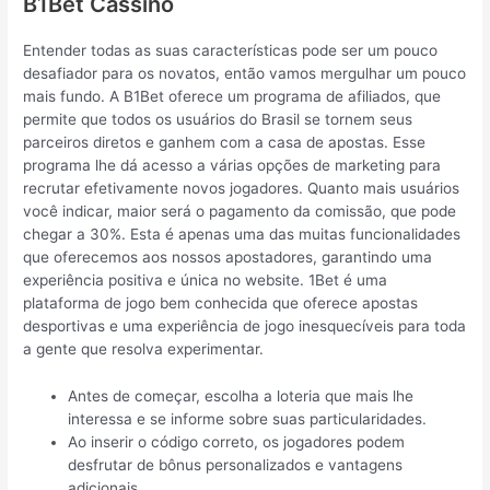
B1Bet Cassino
Entender todas as suas características pode ser um pouco
desafiador para os novatos, então vamos mergulhar um pouco
mais fundo. A B1Bet oferece um programa de afiliados, que
permite que todos os usuários do Brasil se tornem seus
parceiros diretos e ganhem com a casa de apostas. Esse
programa lhe dá acesso a várias opções de marketing para
recrutar efetivamente novos jogadores. Quanto mais usuários
você indicar, maior será o pagamento da comissão, que pode
chegar a 30%. Esta é apenas uma das muitas funcionalidades
que oferecemos aos nossos apostadores, garantindo uma
experiência positiva e única no website. 1Bet é uma
plataforma de jogo bem conhecida que oferece apostas
desportivas e uma experiência de jogo inesquecíveis para toda
a gente que resolva experimentar.
Antes de começar, escolha a loteria que mais lhe
interessa e se informe sobre suas particularidades.
Ao inserir o código correto, os jogadores podem
desfrutar de bônus personalizados e vantagens
adicionais.