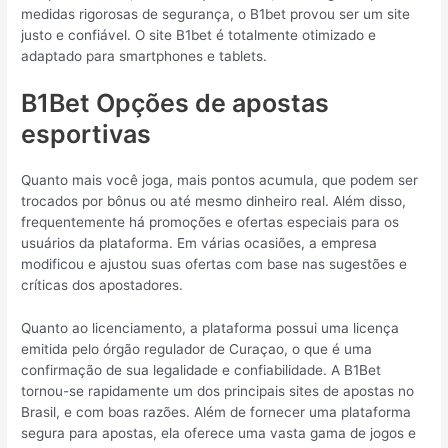
medidas rigorosas de segurança, o B1bet provou ser um site
justo e confiável. O site B1bet é totalmente otimizado e
adaptado para smartphones e tablets.
B1Bet Opções de apostas
esportivas
Quanto mais você joga, mais pontos acumula, que podem ser
trocados por bônus ou até mesmo dinheiro real. Além disso,
frequentemente há promoções e ofertas especiais para os
usuários da plataforma. Em várias ocasiões, a empresa
modificou e ajustou suas ofertas com base nas sugestões e
críticas dos apostadores.
Quanto ao licenciamento, a plataforma possui uma licença
emitida pelo órgão regulador de Curaçao, o que é uma
confirmação de sua legalidade e confiabilidade. A B1Bet
tornou-se rapidamente um dos principais sites de apostas no
Brasil, e com boas razões. Além de fornecer uma plataforma
segura para apostas, ela oferece uma vasta gama de jogos e