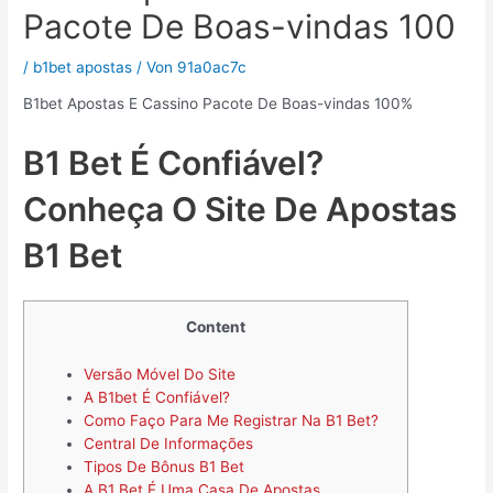
Pacote De Boas-vindas 100
/
b1bet apostas
/ Von
91a0ac7c
B1bet Apostas E Cassino Pacote De Boas-vindas 100%
B1 Bet É Confiável?
Conheça O Site De Apostas
B1 Bet
Content
Versão Móvel Do Site
A B1bet É Confiável?
Como Faço Para Me Registrar Na B1 Bet?
Central De Informações
Tipos De Bônus B1 Bet
A B1 Bet É Uma Casa De Apostas