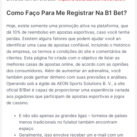
Como Faço Para Me Registrar Na B1 Bet?
Hoje, existe somente uma promoção ativa na plataforma, que
dá 10% de reembolso em apostas esportivas, caso você tenha
perdas. Existem alguns fatores que podem ajudar você an
identificar uma casa de apostas confiável, incluindo o histórico
da empresa, os termos e condições do site e comentários de
clientes. Esta página foi criada com o objetivo de listar as
melhores casas de apostas online, de acordo com as opiniões
dos consumidores. Além de aumentar an adrenalina, você
também pode ganhar dinheiro com suas previsões e análises.
Operando sob a égide da AEON Sports Solutions B. V., a site
oficial B1Bet é capaz de proporcionar uma experiência variada
aos jogadores que participam de apostas esportivas e jogos
de cassino.
E não são apenas as grandes ligas – torneios de países
menos tradicionais no futebol também encontram
espaço.
Geralmente, isso envolve receber um e-mail com um