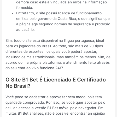
demora caso esteja vinculada an erros na informação
fornecida.
Entretanto, o site possui licença de funcionamento
emitida pelo governo da Costa Rica, o que significa que
a página age segundo normas de segurança e proteção
ao usuário.
Sim, todo o site está disponível na língua portuguesa, ideal
para os jogadores do Brasil. Ao todo, são mais de 20 tipos
diferentes de esportes nos quais você poderá apostar,
incluindo os mais tradicionais, mas também os menos. Sim, de
acordo com a própria plataforma, o atendimento feito através
do seu chat ao vivo funciona 24/7.
O Site B1 Bet É Licenciado E Certificado
No Brasil?
Você pode se cadastrar e aproveitar sem medo, pois tem
qualidade comprovada. Por isso, se você quer apostar pelo
celular, acesse a versão B1 Bet móvel pelo navegador. Em
muitas B1 Bet análises, não é possível encontrar an opinião