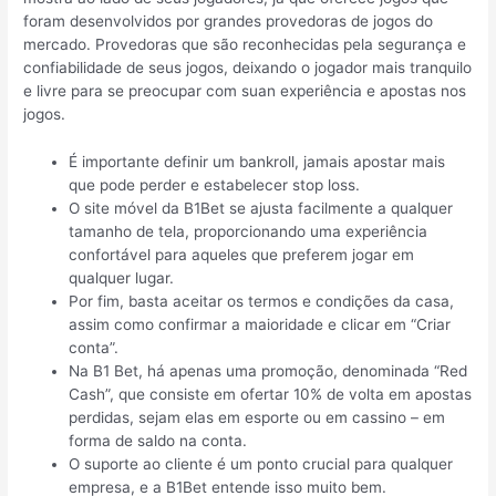
foram desenvolvidos por grandes provedoras de jogos do
mercado. Provedoras que são reconhecidas pela segurança e
confiabilidade de seus jogos, deixando o jogador mais tranquilo
e livre para se preocupar com suan experiência e apostas nos
jogos.
É importante definir um bankroll, jamais apostar mais
que pode perder e estabelecer stop loss.
O site móvel da B1Bet se ajusta facilmente a qualquer
tamanho de tela, proporcionando uma experiência
confortável para aqueles que preferem jogar em
qualquer lugar.
Por fim, basta aceitar os termos e condições da casa,
assim como confirmar a maioridade e clicar em “Criar
conta”.
Na B1 Bet, há apenas uma promoção, denominada “Red
Cash”, que consiste em ofertar 10% de volta em apostas
perdidas, sejam elas em esporte ou em cassino – em
forma de saldo na conta.
O suporte ao cliente é um ponto crucial para qualquer
empresa, e a B1Bet entende isso muito bem.