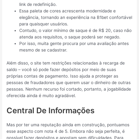
link de redefinição.
Essa paleta de cores acrescenta modernidade e
elegância, tornando an experiência na B1bet confortável
para quaisquer usuários.
Contudo, o valor mínimo de saque é de R$ 20, caso não
atenda aos requisitos, o saque poderá ser negado.
Por isso, muita gente procura por uma avaliação antes
mesmo de se cadastrar.
Além disso, o site tem restrições relacionadas à recarga de
saldo – você só pode fazer depósitos por meio de suas
próprias contas de pagamento. Isso ajuda a proteger as
pessoas de fraudadores que querem usar o dinheiro de outras
pessoas. Nenhum recurso foi cortado, portanto, a jogabilidade
oferecida ainda é muito agradável.
Central De Informações
Mas por ter uma reputação ainda em construção, pontuamos
esse aspecto com nota 4 de 5. Embora não seja perfeita, é
possível fazer depósitos e apostam sem dificuldades. Para