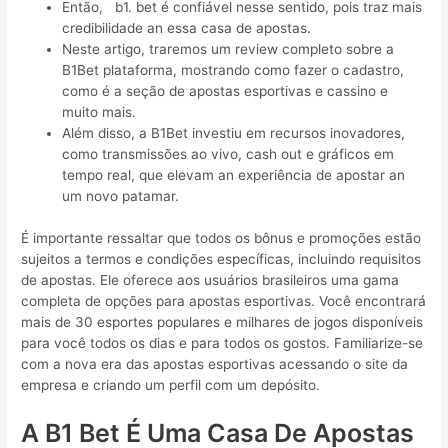
Então, b1. bet é confiável nesse sentido, pois traz mais
credibilidade an essa casa de apostas.
Neste artigo, traremos um review completo sobre a
B1Bet plataforma, mostrando como fazer o cadastro,
como é a seção de apostas esportivas e cassino e
muito mais.
Além disso, a B1Bet investiu em recursos inovadores,
como transmissões ao vivo, cash out e gráficos em
tempo real, que elevam an experiência de apostar an
um novo patamar.
É importante ressaltar que todos os bônus e promoções estão
sujeitos a termos e condições específicas, incluindo requisitos
de apostas. Ele oferece aos usuários brasileiros uma gama
completa de opções para apostas esportivas. Você encontrará
mais de 30 esportes populares e milhares de jogos disponíveis
para você todos os dias e para todos os gostos. Familiarize-se
com a nova era das apostas esportivas acessando o site da
empresa e criando um perfil com um depósito.
A B1 Bet É Uma Casa De Apostas