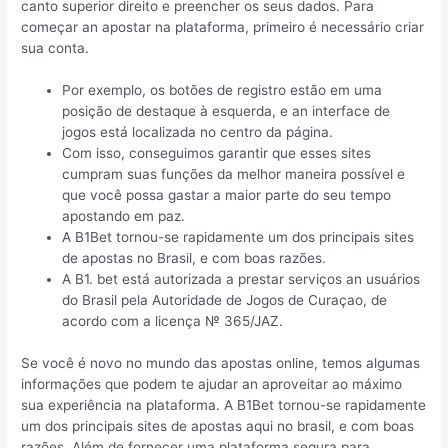
canto superior direito e preencher os seus dados. Para
começar an apostar na plataforma, primeiro é necessário criar
sua conta.
Por exemplo, os botões de registro estão em uma
posição de destaque à esquerda, e an interface de
jogos está localizada no centro da página.
Com isso, conseguimos garantir que esses sites
cumpram suas funções da melhor maneira possível e
que você possa gastar a maior parte do seu tempo
apostando em paz.
A B1Bet tornou-se rapidamente um dos principais sites
de apostas no Brasil, e com boas razões.
A B1. bet está autorizada a prestar serviços an usuários
do Brasil pela Autoridade de Jogos de Curaçao, de
acordo com a licença № 365/JAZ.
Se você é novo no mundo das apostas online, temos algumas
informações que podem te ajudar an aproveitar ao máximo
sua experiência na plataforma. A B1Bet tornou-se rapidamente
um dos principais sites de apostas aqui no brasil, e com boas
razões. Além de fornecer uma plataforma segura para