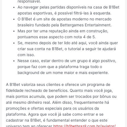
responsável.
Ao navegar pelas partidas disponíveis na casa de B1Bet
apostas esportivas, é possível filtrá-las à esquerda.
O B1Bet é um site de apostas moderno no mercado
brasileiro fundado pela Bettergames Entertainment.
Mas por ter uma reputação ainda em construção,
pontuamos esse aspecto com nota 4 de 5.
Se, mesmo depois de ter lido até aqui, você ainda quer
criar sua conta na B1Bet, o tutorial a seguir te ajudará
com isso.
Nesse caso, estar dentro de um grupo é algo positivo,
porque faz com que a plataforma traga todo o
background de um nome maior e mais experiente.
A B1Bet valoriza seus clientes e oferece um programa de
fidelidade recheado de benefícios. Quanto mais você joga,
mais pontos acumula, que podem ser trocados por bônus ou
até mesmo dinheiro real. Além disso, frequentemente há
promoções e ofertas especiais para os usuários da
plataforma. Agora que você já sabe como entrar e se
cadastrar na B1Bet, é fundamental entender o que este
universo tem an oferecer
https://b1betbrazil.com.br/aviator/
.