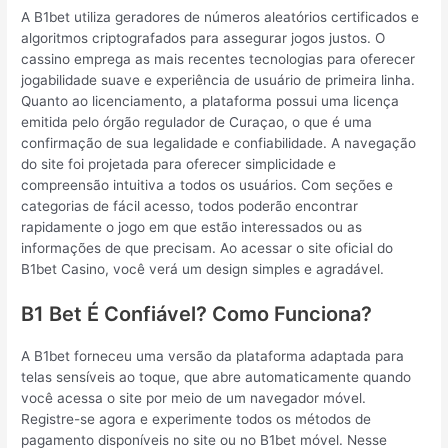
A B1bet utiliza geradores de números aleatórios certificados e
algoritmos criptografados para assegurar jogos justos. O
cassino emprega as mais recentes tecnologias para oferecer
jogabilidade suave e experiência de usuário de primeira linha.
Quanto ao licenciamento, a plataforma possui uma licença
emitida pelo órgão regulador de Curaçao, o que é uma
confirmação de sua legalidade e confiabilidade. A navegação
do site foi projetada para oferecer simplicidade e
compreensão intuitiva a todos os usuários. Com seções e
categorias de fácil acesso, todos poderão encontrar
rapidamente o jogo em que estão interessados ou as
informações de que precisam. Ao acessar o site oficial do
B1bet Casino, você verá um design simples e agradável.
B1 Bet É Confiável? Como Funciona?
A B1bet forneceu uma versão da plataforma adaptada para
telas sensíveis ao toque, que abre automaticamente quando
você acessa o site por meio de um navegador móvel.
Registre-se agora e experimente todos os métodos de
pagamento disponíveis no site ou no B1bet móvel. Nesse