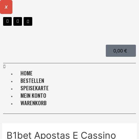
X
0,00
€
HOME
BESTELLEN
SPEISEKARTE
MEIN KONTO
WARENKORB
B1bet Apostas E Cassino