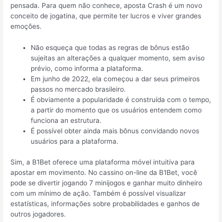
pensada. Para quem não conhece, aposta Crash é um novo
conceito de jogatina, que permite ter lucros e viver grandes
emoções.
Não esqueça que todas as regras de bônus estão
sujeitas an alterações a qualquer momento, sem aviso
prévio, como informa a plataforma.
Em junho de 2022, ela começou a dar seus primeiros
passos no mercado brasileiro.
É obviamente a popularidade é construída com o tempo,
a partir do momento que os usuários entendem como
funciona an estrutura.
É possível obter ainda mais bônus convidando novos
usuários para a plataforma.
Sim, a B1Bet oferece uma plataforma móvel intuitiva para
apostar em movimento. No cassino on-line da B1Bet, você
pode se divertir jogando 7 minijogos e ganhar muito dinheiro
com um mínimo de ação. Também é possível visualizar
estatísticas, informações sobre probabilidades e ganhos de
outros jogadores.