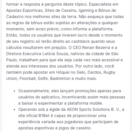
formar a resposta à pergunta deste tópico. Especialista em
Apostas Esportivas, Sites de Cassino, Igaming e Bônus de
Cadastro nos melhores sites da terra. Não esqueça que todas
as regras de bônus estão sujeitas an alterações a qualquer
momento, sem aviso prévio, como informa a plataforma.
Então, todos os usuários que tiverem lucro desde o momento
de seu registro só terão direito ao cashback quando seus
cálculos resultarem em prejuízo. O CEO Renan Bezerra e a
Diretora Executiva Letícia Souza, nativos da cidade de São
Paulo, trabalham para que ela seja cada vez mais acessível e
atenda aos interesses dos usuários. Por outro lado, você
também pode apostar em Hóquei no Gelo, Dardos, Rugby
Union, Floorball, Golfe, Badminton e muito mais.
Ocasionalmente, eles lançam promoções apenas para
usuários do aplicativo, incentivando assim mais pessoas
a baixar e experimentar a plataforma mobile.
Operando sob a égide da AEON Sports Solutions B. V., a
site oficial B1Bet é capaz de proporcionar uma
experiência variada aos jogadores que participam de
apostas esportivas e jogos de cassino.