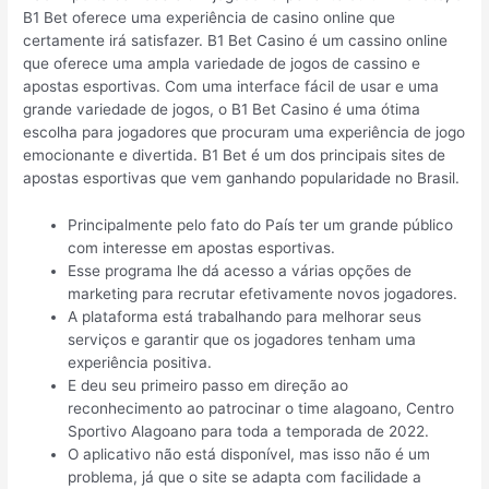
B1 Bet oferece uma experiência de casino online que
certamente irá satisfazer. B1 Bet Casino é um cassino online
que oferece uma ampla variedade de jogos de cassino e
apostas esportivas. Com uma interface fácil de usar e uma
grande variedade de jogos, o B1 Bet Casino é uma ótima
escolha para jogadores que procuram uma experiência de jogo
emocionante e divertida. B1 Bet é um dos principais sites de
apostas esportivas que vem ganhando popularidade no Brasil.
Principalmente pelo fato do País ter um grande público
com interesse em apostas esportivas.
Esse programa lhe dá acesso a várias opções de
marketing para recrutar efetivamente novos jogadores.
A plataforma está trabalhando para melhorar seus
serviços e garantir que os jogadores tenham uma
experiência positiva.
E deu seu primeiro passo em direção ao
reconhecimento ao patrocinar o time alagoano, Centro
Sportivo Alagoano para toda a temporada de 2022.
O aplicativo não está disponível, mas isso não é um
problema, já que o site se adapta com facilidade a