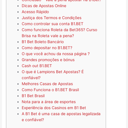
Dicas de Apostas Online
Acesso Rápido
Justiça dos Termos e Condições
Como controlar sua conta B1.BET
Como funciona Roleta da Bet365? Curso
Brisa na Roleta vale a pena?
B1 Bet Boleto Bancário
Como depositar no B1.BET?
O que você achou da nossa página ?
Grandes promoções e bónus
Cash out B1.BET
O que é Lampions Bet Apostas? É
confiável?
Melhores Casas de Apostas​
Como Funciona o B1.BET Brasil
B1 Bet Brasil
Nota para a área de esportes
Experiência dos Casinos em B1 Bet
A B1 Bet é uma casa de apostas legalizada
e confiável?