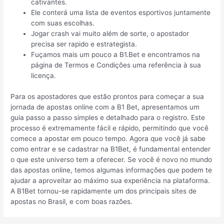
cativantes.
Ele conterá uma lista de eventos esportivos juntamente
com suas escolhas.
Jogar crash vai muito além de sorte, o apostador
precisa ser rapido e estrategista.
Fuçamos mais um pouco a B1.Bet e encontramos na
página de Termos e Condições uma referência à sua
licença.
Para os apostadores que estão prontos para começar a sua
jornada de apostas online com a B1 Bet, apresentamos um
guia passo a passo simples e detalhado para o registro. Este
processo é extremamente fácil e rápido, permitindo que você
comece a apostar em pouco tempo. Agora que você já sabe
como entrar e se cadastrar na B1Bet, é fundamental entender
o que este universo tem a oferecer. Se você é novo no mundo
das apostas online, temos algumas informações que podem te
ajudar a aproveitar ao máximo sua experiência na plataforma.
A B1Bet tornou-se rapidamente um dos principais sites de
apostas no Brasil, e com boas razões.