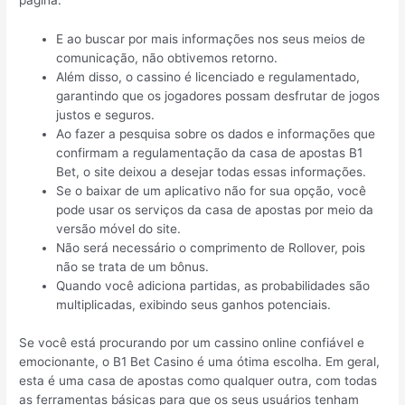
página.
E ao buscar por mais informações nos seus meios de
comunicação, não obtivemos retorno.
Além disso, o cassino é licenciado e regulamentado,
garantindo que os jogadores possam desfrutar de jogos
justos e seguros.
Ao fazer a pesquisa sobre os dados e informações que
confirmam a regulamentação da casa de apostas B1
Bet, o site deixou a desejar todas essas informações.
Se o baixar de um aplicativo não for sua opção, você
pode usar os serviços da casa de apostas por meio da
versão móvel do site.
Não será necessário o comprimento de Rollover, pois
não se trata de um bônus.
Quando você adiciona partidas, as probabilidades são
multiplicadas, exibindo seus ganhos potenciais.
Se você está procurando por um cassino online confiável e
emocionante, o B1 Bet Casino é uma ótima escolha. Em geral,
esta é uma casa de apostas como qualquer outra, com todas
as ferramentas básicas para que os seus usuários tenham