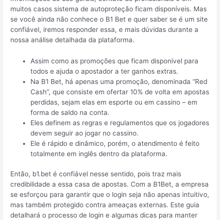
muitos casos sistema de autoproteção ficam disponíveis. Mas
se você ainda não conhece o B1 Bet e quer saber se é um site
confiável, iremos responder essa, e mais dúvidas durante a
nossa análise detalhada da plataforma.
Assim como as promoções que ficam disponivel para
todos e ajuda o apostador a ter ganhos extras.
Na B1 Bet, há apenas uma promoção, denominada “Red
Cash”, que consiste em ofertar 10% de volta em apostas
perdidas, sejam elas em esporte ou em cassino – em
forma de saldo na conta.
Eles definem as regras e regulamentos que os jogadores
devem seguir ao jogar no cassino.
Ele é rápido e dinâmico, porém, o atendimento é feito
totalmente em inglês dentro da plataforma.
Então, b1.bet é confiável nesse sentido, pois traz mais
credibilidade a essa casa de apostas. Com a B1Bet, a empresa
se esforçou para garantir que o login seja não apenas intuitivo,
mas também protegido contra ameaças externas. Este guia
detalhará o processo de login e algumas dicas para manter