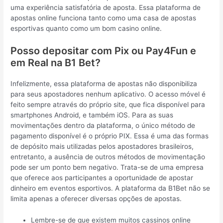
uma experiência satisfatória de aposta. Essa plataforma de
apostas online funciona tanto como uma casa de apostas
esportivas quanto como um bom casino online.
Posso depositar com Pix ou Pay4Fun e
em Real na B1 Bet?
Infelizmente, essa plataforma de apostas não disponibiliza
para seus apostadores nenhum aplicativo. O acesso móvel é
feito sempre através do próprio site, que fica disponível para
smartphones Android, e também iOS. Para as suas
movimentações dentro da plataforma, o único método de
pagamento disponível é o próprio PIX. Essa é uma das formas
de depósito mais utilizadas pelos apostadores brasileiros,
entretanto, a ausência de outros métodos de movimentação
pode ser um ponto bem negativo. Trata-se de uma empresa
que oferece aos participantes a oportunidade de apostar
dinheiro em eventos esportivos. A plataforma da B1Bet não se
limita apenas a oferecer diversas opções de apostas.
Lembre-se de que existem muitos cassinos online