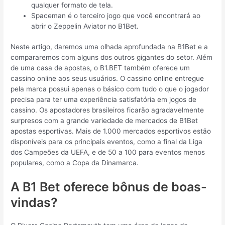
qualquer formato de tela.
Spaceman é o terceiro jogo que você encontrará ao
abrir o Zeppelin Aviator no B1Bet.
Neste artigo, daremos uma olhada aprofundada na B1Bet e a
compararemos com alguns dos outros gigantes do setor. Além
de uma casa de apostas, o B1.BET também oferece um
cassino online aos seus usuários. O cassino online entregue
pela marca possui apenas o básico com tudo o que o jogador
precisa para ter uma experiência satisfatória em jogos de
cassino. Os apostadores brasileiros ficarão agradavelmente
surpresos com a grande variedade de mercados de B1Bet
apostas esportivas. Mais de 1.000 mercados esportivos estão
disponíveis para os principais eventos, como a final da Liga
dos Campeões da UEFA, e de 50 a 100 para eventos menos
populares, como a Copa da Dinamarca.
A B1 Bet oferece bônus de boas-
vindas?