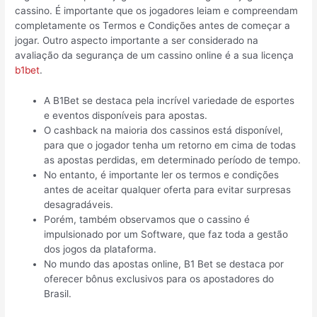
cassino. É importante que os jogadores leiam e compreendam
completamente os Termos e Condições antes de começar a
jogar. Outro aspecto importante a ser considerado na
avaliação da segurança de um cassino online é a sua licença
b1bet
.
A B1Bet se destaca pela incrível variedade de esportes
e eventos disponíveis para apostas.
O cashback na maioria dos cassinos está disponível,
para que o jogador tenha um retorno em cima de todas
as apostas perdidas, em determinado período de tempo.
No entanto, é importante ler os termos e condições
antes de aceitar qualquer oferta para evitar surpresas
desagradáveis.
Porém, também observamos que o cassino é
impulsionado por um Software, que faz toda a gestão
dos jogos da plataforma.
No mundo das apostas online, B1 Bet se destaca por
oferecer bônus exclusivos para os apostadores do
Brasil.