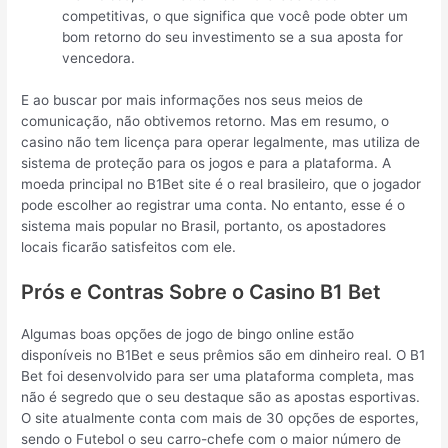
competitivas, o que significa que você pode obter um
bom retorno do seu investimento se a sua aposta for
vencedora.
E ao buscar por mais informações nos seus meios de
comunicação, não obtivemos retorno. Mas em resumo, o
casino não tem licença para operar legalmente, mas utiliza de
sistema de proteção para os jogos e para a plataforma. A
moeda principal no B1Bet site é o real brasileiro, que o jogador
pode escolher ao registrar uma conta. No entanto, esse é o
sistema mais popular no Brasil, portanto, os apostadores
locais ficarão satisfeitos com ele.
Prós e Contras Sobre o Casino B1 Bet
Algumas boas opções de jogo de bingo online estão
disponíveis no B1Bet e seus prêmios são em dinheiro real. O B1
Bet foi desenvolvido para ser uma plataforma completa, mas
não é segredo que o seu destaque são as apostas esportivas.
O site atualmente conta com mais de 30 opções de esportes,
sendo o Futebol o seu carro-chefe com o maior número de