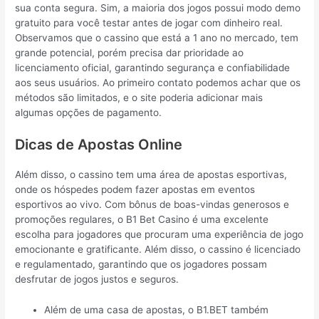
sua conta segura. Sim, a maioria dos jogos possui modo demo
gratuito para você testar antes de jogar com dinheiro real.
Observamos que o cassino que está a 1 ano no mercado, tem
grande potencial, porém precisa dar prioridade ao
licenciamento oficial, garantindo segurança e confiabilidade
aos seus usuários. Ao primeiro contato podemos achar que os
métodos são limitados, e o site poderia adicionar mais
algumas opções de pagamento.
Dicas de Apostas Online
Além disso, o cassino tem uma área de apostas esportivas,
onde os hóspedes podem fazer apostas em eventos
esportivos ao vivo. Com bônus de boas-vindas generosos e
promoções regulares, o B1 Bet Casino é uma excelente
escolha para jogadores que procuram uma experiência de jogo
emocionante e gratificante. Além disso, o cassino é licenciado
e regulamentado, garantindo que os jogadores possam
desfrutar de jogos justos e seguros.
Além de uma casa de apostas, o B1.BET também