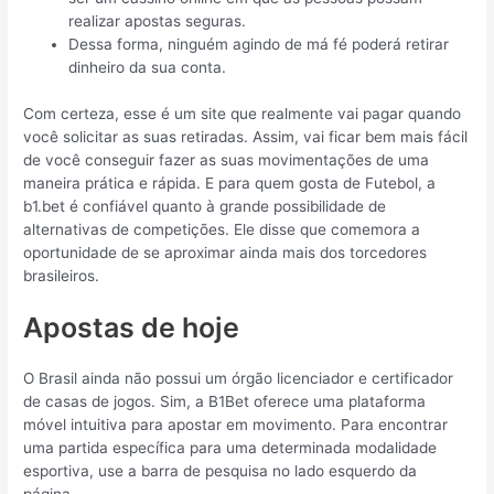
realizar apostas seguras.
Dessa forma, ninguém agindo de má fé poderá retirar
dinheiro da sua conta.
Com certeza, esse é um site que realmente vai pagar quando
você solicitar as suas retiradas. Assim, vai ficar bem mais fácil
de você conseguir fazer as suas movimentações de uma
maneira prática e rápida. E para quem gosta de Futebol, a
b1.bet é confiável quanto à grande possibilidade de
alternativas de competições. Ele disse que comemora a
oportunidade de se aproximar ainda mais dos torcedores
brasileiros.
Apostas de hoje
O Brasil ainda não possui um órgão licenciador e certificador
de casas de jogos. Sim, a B1Bet oferece uma plataforma
móvel intuitiva para apostar em movimento. Para encontrar
uma partida específica para uma determinada modalidade
esportiva, use a barra de pesquisa no lado esquerdo da