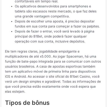
confortáveis em tempo real.
Os aplicativos desenvolvidos para smartphones e
tablets são escassos neste mercado, o que faz deles
uma grande vantagem competitiva.
Depois de escolher uma aposta, é preciso depositar
fundos em sua conta para começar a fazer os palpites.
Depois de fazer o entrar, você será levado à página
principal do B1Bet, onde poderá fazer qualquer
operação com sua conta, inclusive depósitos.
Ele tem regras claras, jogabilidade empolgante e
multiplicadores de até x5.000. Ao jogar Spaceman, há uma
função de bate-papo integrada para se comunicar com outros
usuários brasileiros. A casa de apostas esportivas também
tem um aplicativo móvel de primeira linha para dispositivos
iOS e Android. Ao acessar o site oficial do B1bet Casino, você
verá um design simples e agradável. Todas as informações de
que você precisa estão exatamente onde você espera que
elas estejam.
Tipos de bônus