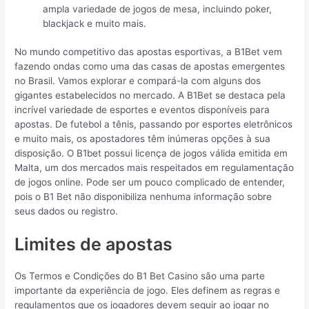
ampla variedade de jogos de mesa, incluindo poker,
blackjack e muito mais.
No mundo competitivo das apostas esportivas, a B1Bet vem
fazendo ondas como uma das casas de apostas emergentes
no Brasil. Vamos explorar e compará-la com alguns dos
gigantes estabelecidos no mercado. A B1Bet se destaca pela
incrível variedade de esportes e eventos disponíveis para
apostas. De futebol a tênis, passando por esportes eletrônicos
e muito mais, os apostadores têm inúmeras opções à sua
disposição. O B1bet possui licença de jogos válida emitida em
Malta, um dos mercados mais respeitados em regulamentação
de jogos online. Pode ser um pouco complicado de entender,
pois o B1 Bet não disponibiliza nenhuma informação sobre
seus dados ou registro.
Limites de apostas
Os Termos e Condições do B1 Bet Casino são uma parte
importante da experiência de jogo. Eles definem as regras e
regulamentos que os jogadores devem seguir ao jogar no