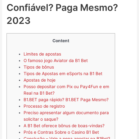
Confiável? Paga Mesmo?
2023
Content
Limites de apostas
O famoso jogo Aviator da B1 Bet
Tipos de bônus
Tipos de Apostas em eSports na B1 Bet
Apostas de hoje
Posso depositar com Pix ou Pay4Fun e em
Real na B1 Bet?
B1.BET paga rápido? B1.BET Paga Mesmo?
Processo de registro
Preciso apresentar algum documento para
solicitar o saque?
A B1 Bet oferece bônus de boas-vindas?
Prós e Contras Sobre o Casino B1 Bet
Conclusão – Vale a pena apostar na B1Bet?