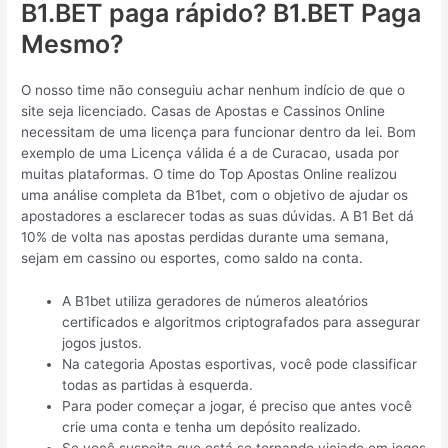
B1.BET paga rápido? B1.BET Paga
Mesmo?
O nosso time não conseguiu achar nenhum indício de que o
site seja licenciado. Casas de Apostas e Cassinos Online
necessitam de uma licença para funcionar dentro da lei. Bom
exemplo de uma Licença válida é a de Curacao, usada por
muitas plataformas. O time do Top Apostas Online realizou
uma análise completa da B1bet, com o objetivo de ajudar os
apostadores a esclarecer todas as suas dúvidas. A B1 Bet dá
10% de volta nas apostas perdidas durante uma semana,
sejam em cassino ou esportes, como saldo na conta.
A B1bet utiliza geradores de números aleatórios
certificados e algoritmos criptografados para assegurar
jogos justos.
Na categoria Apostas esportivas, você pode classificar
todas as partidas à esquerda.
Para poder começar a jogar, é preciso que antes você
crie uma conta e tenha um depósito realizado.
Se você suspeita que está se tornando viciado em jogos