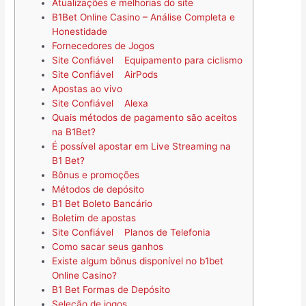
Atualizações e melhorias do site
B1Bet Online Casino – Análise Completa e
Honestidade
Fornecedores de Jogos
Site Confiável Equipamento para ciclismo
Site Confiável AirPods
Apostas ao vivo
Site Confiável Alexa
Quais métodos de pagamento são aceitos
na B1Bet?
É possível apostar em Live Streaming na
B1 Bet?
Bônus e promoções
Métodos de depósito
B1 Bet Boleto Bancário
Boletim de apostas
Site Confiável Planos de Telefonia
Como sacar seus ganhos
Existe algum bônus disponível no b1bet
Online Casino?
B1 Bet Formas de Depósito
Seleção de jogos