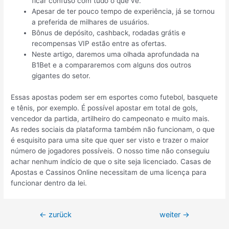
ficar confuso com tudo o que vê.
Apesar de ter pouco tempo de experiência, já se tornou
a preferida de milhares de usuários.
Bônus de depósito, cashback, rodadas grátis e
recompensas VIP estão entre as ofertas.
Neste artigo, daremos uma olhada aprofundada na
B1Bet e a compararemos com alguns dos outros
gigantes do setor.
Essas apostas podem ser em esportes como futebol, basquete
e tênis, por exemplo. É possível apostar em total de gols,
vencedor da partida, artilheiro do campeonato e muito mais.
As redes sociais da plataforma também não funcionam, o que
é esquisito para uma site que quer ser visto e trazer o maior
número de jogadores possíveis. O nosso time não conseguiu
achar nenhum indício de que o site seja licenciado. Casas de
Apostas e Cassinos Online necessitam de uma licença para
funcionar dentro da lei.
←
zurück
weiter
→