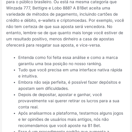
para o público brasileiro. Ou está na mesma categoria que
Winzada 777, Bettigre e Lobo 888? A B1Bet aceita uma
variedade de métodos de pagamento, incluindo cartões de
crédito e débito, e-wallets e criptomoedas. Por exemplo, você
não tem certeza de que sua aposta será vencedora. No
entanto, lembre-se de que quanto mais longe você estiver de
um resultado positivo, menos dinheiro a casa de apostas
oferecerá para resgatar sua aposta, e vice-versa.
Entenda como foi feita essa análise e como a marca
garantiu uma boa posição no nosso ranking.
Tudo que você precisa em uma interface nativa rápida
e intuitiva.
Embora não seja perfeita, é possível fazer depósitos e
apostam sem dificuldades.
Depois de depositar, apostar e ganhar, você
provavelmente vai querer retirar os lucros para a sua
conta real.
Após analisarmos a plataforma, testarmos alguns jogos
e ler opiniões de usuários mais antigos, nós não
recomendamos que você aposte na B1 Bet.
Esse é um procedimento padrão que aumenta a