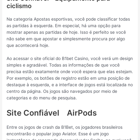
ciclismo
Na categoria Apostas esportivas, você pode classificar todas
as partidas à esquerda. Em especial, há uma opção para
mostrar apenas as partidas de hoje. Isso é perfeito se você
não sabe em que apostar e simplesmente procura por algo
que acontecerá hoje.
Ao acessar o site oficial do B1bet Casino, você verá um design
simples e agradável. Todas as informações de que você
precisa estão exatamente onde você espera que elas estejam.
Por exemplo, os botões de registro estão em uma posição de
destaque à esquerda, e a interface de jogos está localizada no
centro da página. Os jogos são navegados por meio de
categorias e do menu de pesquisa.
Site Confiável AirPods
Entre os jogos de crash da B1Bet, os jogadores brasileiros
encontrarão o popular jogo Aviator. Esse é um jogo