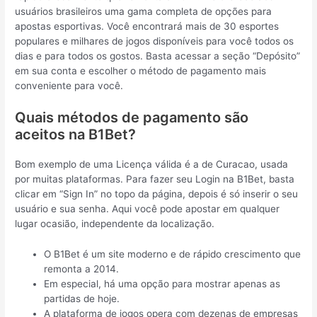
usuários brasileiros uma gama completa de opções para
apostas esportivas. Você encontrará mais de 30 esportes
populares e milhares de jogos disponíveis para você todos os
dias e para todos os gostos. Basta acessar a seção “Depósito”
em sua conta e escolher o método de pagamento mais
conveniente para você.
Quais métodos de pagamento são
aceitos na B1Bet?
Bom exemplo de uma Licença válida é a de Curacao, usada
por muitas plataformas. Para fazer seu Login na B1Bet, basta
clicar em “Sign In” no topo da página, depois é só inserir o seu
usuário e sua senha. Aqui você pode apostar em qualquer
lugar ocasião, independente da localização.
O B1Bet é um site moderno e de rápido crescimento que
remonta a 2014.
Em especial, há uma opção para mostrar apenas as
partidas de hoje.
A plataforma de jogos opera com dezenas de empresas