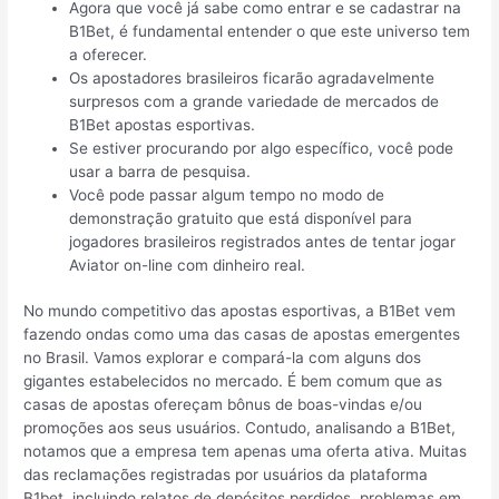
Agora que você já sabe como entrar e se cadastrar na
B1Bet, é fundamental entender o que este universo tem
a oferecer.
Os apostadores brasileiros ficarão agradavelmente
surpresos com a grande variedade de mercados de
B1Bet apostas esportivas.
Se estiver procurando por algo específico, você pode
usar a barra de pesquisa.
Você pode passar algum tempo no modo de
demonstração gratuito que está disponível para
jogadores brasileiros registrados antes de tentar jogar
Aviator on-line com dinheiro real.
No mundo competitivo das apostas esportivas, a B1Bet vem
fazendo ondas como uma das casas de apostas emergentes
no Brasil. Vamos explorar e compará-la com alguns dos
gigantes estabelecidos no mercado. É bem comum que as
casas de apostas ofereçam bônus de boas-vindas e/ou
promoções aos seus usuários. Contudo, analisando a B1Bet,
notamos que a empresa tem apenas uma oferta ativa. Muitas
das reclamações registradas por usuários da plataforma
B1bet, incluindo relatos de depósitos perdidos, problemas em