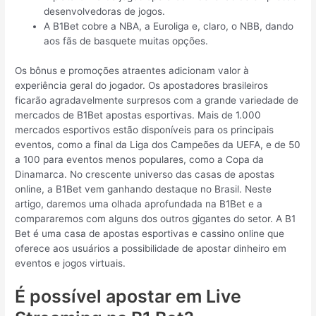
desenvolvedoras de jogos.
A B1Bet cobre a NBA, a Euroliga e, claro, o NBB, dando
aos fãs de basquete muitas opções.
Os bônus e promoções atraentes adicionam valor à
experiência geral do jogador. Os apostadores brasileiros
ficarão agradavelmente surpresos com a grande variedade de
mercados de B1Bet apostas esportivas. Mais de 1.000
mercados esportivos estão disponíveis para os principais
eventos, como a final da Liga dos Campeões da UEFA, e de 50
a 100 para eventos menos populares, como a Copa da
Dinamarca. No crescente universo das casas de apostas
online, a B1Bet vem ganhando destaque no Brasil. Neste
artigo, daremos uma olhada aprofundada na B1Bet e a
compararemos com alguns dos outros gigantes do setor. A B1
Bet é uma casa de apostas esportivas e cassino online que
oferece aos usuários a possibilidade de apostar dinheiro em
eventos e jogos virtuais.
É possível apostar em Live