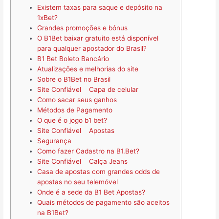
Existem taxas para saque e depósito na
1xBet?
Grandes promoções e bónus
O B1Bet baixar gratuito está disponível
para qualquer apostador do Brasil?
B1 Bet Boleto Bancário
Atualizações e melhorias do site
Sobre o B1Bet no Brasil
Site Confiável Capa de celular
Como sacar seus ganhos
Métodos de Pagamento
O que é o jogo b1 bet?
Site Confiável Apostas
Segurança
Como fazer Cadastro na B1.Bet?
Site Confiável Calça Jeans
Casa de apostas com grandes odds de
apostas no seu telemóvel
Onde é a sede da B1 Bet Apostas?
Quais métodos de pagamento são aceitos
na B1Bet?