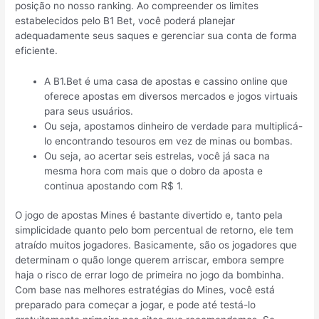
posição no nosso ranking. Ao compreender os limites
estabelecidos pelo B1 Bet, você poderá planejar
adequadamente seus saques e gerenciar sua conta de forma
eficiente.
A B1.Bet é uma casa de apostas e cassino online que
oferece apostas em diversos mercados e jogos virtuais
para seus usuários.
Ou seja, apostamos dinheiro de verdade para multiplicá-
lo encontrando tesouros em vez de minas ou bombas.
Ou seja, ao acertar seis estrelas, você já saca na
mesma hora com mais que o dobro da aposta e
continua apostando com R$ 1.
O jogo de apostas Mines é bastante divertido e, tanto pela
simplicidade quanto pelo bom percentual de retorno, ele tem
atraído muitos jogadores. Basicamente, são os jogadores que
determinam o quão longe querem arriscar, embora sempre
haja o risco de errar logo de primeira no jogo da bombinha.
Com base nas melhores estratégias do Mines, você está
preparado para começar a jogar, e pode até testá-lo