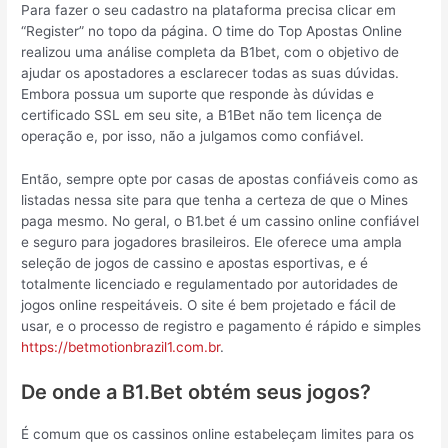
Para fazer o seu cadastro na plataforma precisa clicar em
“Register” no topo da página. O time do Top Apostas Online
realizou uma análise completa da B1bet, com o objetivo de
ajudar os apostadores a esclarecer todas as suas dúvidas.
Embora possua um suporte que responde às dúvidas e
certificado SSL em seu site, a B1Bet não tem licença de
operação e, por isso, não a julgamos como confiável.
Então, sempre opte por casas de apostas confiáveis como as
listadas nessa site para que tenha a certeza de que o Mines
paga mesmo. No geral, o B1.bet é um cassino online confiável
e seguro para jogadores brasileiros. Ele oferece uma ampla
seleção de jogos de cassino e apostas esportivas, e é
totalmente licenciado e regulamentado por autoridades de
jogos online respeitáveis. O site é bem projetado e fácil de
usar, e o processo de registro e pagamento é rápido e simples
https://betmotionbrazil1.com.br
.
De onde a B1.Bet obtém seus jogos?
É comum que os cassinos online estabeleçam limites para os