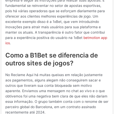
empresa e seguir as instruções para realizar suas apostas. É
fundamental se reinventar no setor de apostas esportivas,
pois há várias operadoras que se esforçam diariamente para
oferecer aos clientes melhores experiências de jogo. Um
excelente exemplo disso é a 1xBet, que vem introduzindo
inovações para atrair mais usuários para sua plataforma e
manter os atuais. A transparência é outro fator que contribui
para a experiência positiva do usuário na 1xBet
betmotion app
ios
.
Como a B1Bet se diferencia de
outros sites de jogos?
No Reclame Aqui há muitas queixas em relação justamente
aos pagamentos, alguns alegam não conseguirem sacar e
outros que tiveram sua conta bloqueada sem motivo
aparente. Enviamos uma mensagem no chat ao vivo e o que
obtivemos foi uma negativa bem clara de que eles não dariam
essa informação. O grupo também conta com o renome de ser
parceiro global do Barcelona, em um contrato assinado
recentemente até 2024.