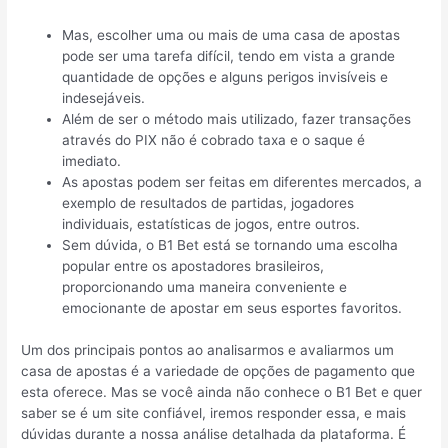
Mas, escolher uma ou mais de uma casa de apostas
pode ser uma tarefa difícil, tendo em vista a grande
quantidade de opções e alguns perigos invisíveis e
indesejáveis.
Além de ser o método mais utilizado, fazer transações
através do PIX não é cobrado taxa e o saque é
imediato.
As apostas podem ser feitas em diferentes mercados, a
exemplo de resultados de partidas, jogadores
individuais, estatísticas de jogos, entre outros.
Sem dúvida, o B1 Bet está se tornando uma escolha
popular entre os apostadores brasileiros,
proporcionando uma maneira conveniente e
emocionante de apostar em seus esportes favoritos.
Um dos principais pontos ao analisarmos e avaliarmos um
casa de apostas é a variedade de opções de pagamento que
esta oferece. Mas se você ainda não conhece o B1 Bet e quer
saber se é um site confiável, iremos responder essa, e mais
dúvidas durante a nossa análise detalhada da plataforma. É