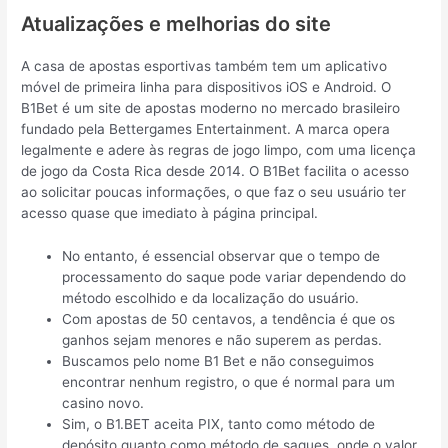
Atualizações e melhorias do site
A casa de apostas esportivas também tem um aplicativo
móvel de primeira linha para dispositivos iOS e Android. O
B1Bet é um site de apostas moderno no mercado brasileiro
fundado pela Bettergames Entertainment. A marca opera
legalmente e adere às regras de jogo limpo, com uma licença
de jogo da Costa Rica desde 2014. O B1Bet facilita o acesso
ao solicitar poucas informações, o que faz o seu usuário ter
acesso quase que imediato à página principal.
No entanto, é essencial observar que o tempo de
processamento do saque pode variar dependendo do
método escolhido e da localização do usuário.
Com apostas de 50 centavos, a tendência é que os
ganhos sejam menores e não superem as perdas.
Buscamos pelo nome B1 Bet e não conseguimos
encontrar nenhum registro, o que é normal para um
casino novo.
Sim, o B1.BET aceita PIX, tanto como método de
depósito quanto como método de saques, onde o valor