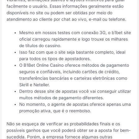
facilmente o usuário. Essas informações geralmente estão
disponíveis no site ou podem ser obtidas por meio do
atendimento ao cliente por chat ao vivo, e-mail ou telefone.
Mesmo em nossos testes com conexão 3G, o b1bet site
oficial carregou rapidamente e logo trouxe os milhares
de títulos do cassino.
Isso faz com que o site seja bastante completo, ideal
para todos os tipos de apostadores.
O B1Bet Online Casino oferece métodos de pagamento
seguros e confiáveis, incluindo cartões de crédito,
transferências bancárias e carteiras eletrônicas como
Skrill e Neteller.
Dentro desse site de apostas você vai conseguir utilizar
muitos métodos de pagamento diferentes.
No momento, o agente de apostas oferece apenas uma
promoção ativa, que é o reembolso.
Não se esqueça de verificar as probabilidades finais e os
possíveis ganhos que você poderá obter se a aposta for bem-
sucedida. Porém, a empresa fornece algumas outras