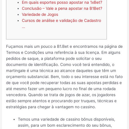
Em quais esportes posso apostar na 1xBet?
Conclusão – Vale a pena apostar na B1Bet?
Variedade de Jogos
Cursos de análise e validação de Cadastro
…
Fuçamos mais um pouco a B1.Bet e encontramos na página de
Termos e Condições uma referência à sua licença. Em alguns
pedidos de saque, a plataforma pode solicitar o seu
documento de identificação. Como você terá entendido, o
martingale é uma técnica ao alcance daqueles que têm um
orçamento substancial. Bem, todo o seu interesse está no fato
de que você pode recuperar todas as suas apostas perdidas e
até mesmo fazer um pequeno lucro no final de uma rodada
vencedora. Quando se trata de jogos de azar, os jogadores
estão sempre atentos e procurando por truques, técnicas e
estratégias para chegar à vantagem no cassino.
Temos uma variedade de cassino bônus disponíveis,
assim, para um bom esclarecimento do seu bônus,