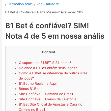
/
Betmotion brazil
/ Von
91a0ac7c
B1 Bet é Confiável? Paga Mesmo? Avaliação 202
B1 Bet é confiável? SIM!
Nota 4 de 5 em nossa anális
Content
O suporte do B1.BET é 24 horas?
De onde a B1.Bet obtém seus jogos?
Como a B1Bet se diferencia de outros sites
de jogos?
B1.Bet no Reclame Aqui
Bônus B1.Bet
Site Confiável Semana do Brasil
Site Confiável Planos de Telefonia
B1.Bet Site Oficial de Apostas e Cassino
On-line no Brasil