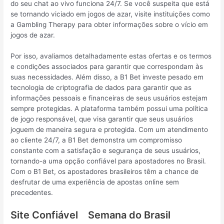
do seu chat ao vivo funciona 24/7. Se você suspeita que está
se tornando viciado em jogos de azar, visite instituições como
a Gambling Therapy para obter informações sobre o vício em
jogos de azar.
Por isso, avaliamos detalhadamente estas ofertas e os termos
e condições associados para garantir que correspondam às
suas necessidades. Além disso, a B1 Bet investe pesado em
tecnologia de criptografia de dados para garantir que as
informações pessoais e financeiras de seus usuários estejam
sempre protegidas. A plataforma também possui uma política
de jogo responsável, que visa garantir que seus usuários
joguem de maneira segura e protegida. Com um atendimento
ao cliente 24/7, a B1 Bet demonstra um compromisso
constante com a satisfação e segurança de seus usuários,
tornando-a uma opção confiável para apostadores no Brasil.
Com o B1 Bet, os apostadores brasileiros têm a chance de
desfrutar de uma experiência de apostas online sem
precedentes.
Site Confiável Semana do Brasil