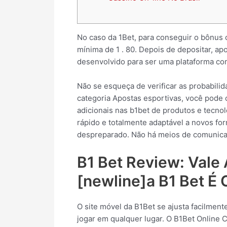
No caso da 1Bet, para conseguir o bônus 
mínima de 1 . 80. Depois de depositar, apo
desenvolvido para ser uma plataforma co
Não se esqueça de verificar as probabili
categoria Apostas esportivas, você pode cl
adicionais nas b1bet de produtos e tecnol
rápido e totalmente adaptável a novos fo
despreparado. Não há meios de comunicaç
B1 Bet Review: Vale
[newline]a B1 Bet É 
O site móvel da B1Bet se ajusta facilmen
jogar em qualquer lugar. O B1Bet Online 