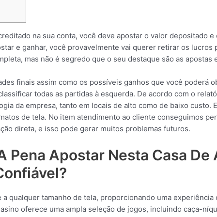
creditado na sua conta, você deve apostar o valor depositado
star e ganhar, você provavelmente vai querer retirar os lucros p
mpleta, mas não é segredo que o seu destaque são as apostas e
dades finais assim como os possíveis ganhos que você poderá o
assificar todas as partidas à esquerda. De acordo com o relatór
ogia da empresa, tanto em locais de alto como de baixo custo. 
rmatos de tela. No item atendimento ao cliente conseguimos per
ão direta, e isso pode gerar muitos problemas futuros.
 A Pena Apostar Nesta Casa De
Confiável?
te a qualquer tamanho de tela, proporcionando uma experiência
Casino oferece uma ampla seleção de jogos, incluindo caça-níqu