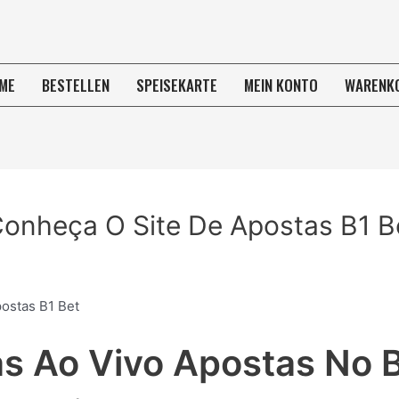
ME
BESTELLEN
SPEISEKARTE
MEIN KONTO
WARENK
 Conheça O Site De Apostas B1 B
postas B1 Bet
as Ao Vivo Apostas No 