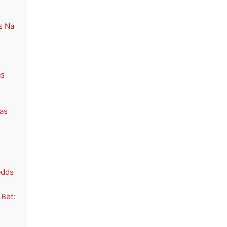
s Na
as
as
Odds
 Bet: