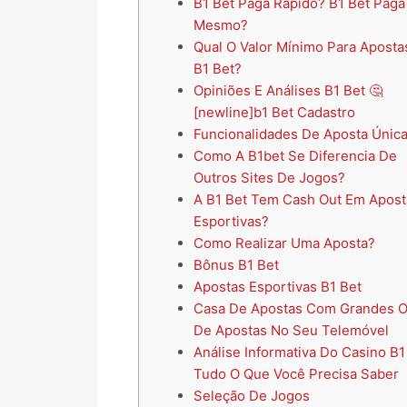
B1 Bet Paga Rápido? B1 Bet Paga
Mesmo?
Qual O Valor Mínimo Para Aposta
B1 Bet?
Opiniões E Análises B1 Bet 🤔
[newline]b1 Bet Cadastro
Funcionalidades De Aposta Únic
Como A B1bet Se Diferencia De
Outros Sites De Jogos?
A B1 Bet Tem Cash Out Em Apost
Esportivas?
Como Realizar Uma Aposta?
Bônus B1 Bet
Apostas Esportivas B1 Bet
Casa De Apostas Com Grandes 
De Apostas No Seu Telemóvel
Análise Informativa Do Casino B1
Tudo O Que Você Precisa Saber
Seleção De Jogos