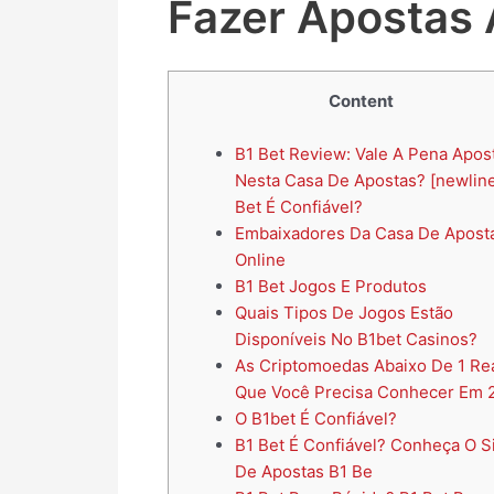
Fazer Apostas 
Content
B1 Bet Review: Vale A Pena Apos
Nesta Casa De Apostas? [newline
Bet É Confiável?
Embaixadores Da Casa De Apost
Online
B1 Bet Jogos E Produtos
Quais Tipos De Jogos Estão
Disponíveis No B1bet Casinos?
As Criptomoedas Abaixo De 1 Re
Que Você Precisa Conhecer Em 
O B1bet É Confiável?
B1 Bet É Confiável? Conheça O S
De Apostas B1 Be