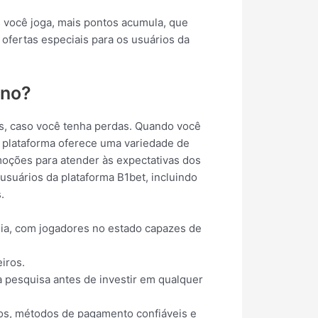
s você joga, mais pontos acumula, que
fertas especiais para os usuários da
ino?
s, caso você tenha perdas. Quando você
a plataforma oferece uma variedade de
oções para atender às expectativas dos
usuários da plataforma B1bet, incluindo
.
inia, com jogadores no estado capazes de
iros.
a pesquisa antes de investir em qualquer
gos, métodos de pagamento confiáveis e