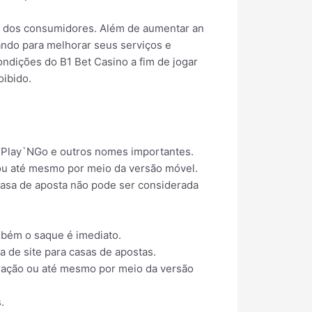
ões dos consumidores. Além de aumentar an
ando para melhorar seus serviços e
ndições do B1 Bet Casino a fim de jogar
oibido.
, Play`NGo e outros nomes importantes.
ou até mesmo por meio da versão móvel.
casa de aposta não pode ser considerada
mbém o saque é imediato.
a de site para casas de apostas.
ração ou até mesmo por meio da versão
.