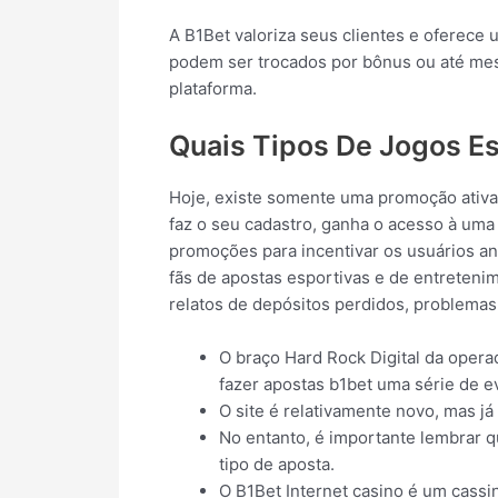
A B1Bet valoriza seus clientes e oferece
podem ser trocados por bônus ou até mes
plataforma.
Quais Tipos De Jogos Es
Hoje, existe somente uma promoção ativa
faz o seu cadastro, ganha o acesso à uma
promoções para incentivar os usuários a
fãs de apostas esportivas e de entretenim
relatos de depósitos perdidos, problemas
O braço Hard Rock Digital da opera
fazer apostas b1bet uma série de e
O site é relativamente novo, mas j
No entanto, é importante lembrar q
tipo de aposta.
O B1Bet Internet casino é um cass