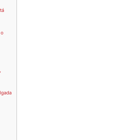
tá
 o
,
ulgada