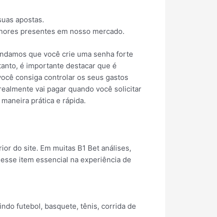
suas apostas.
elhores presentes em nosso mercado.
endamos que você crie uma senha forte
tanto, é importante destacar que é
você consiga controlar os seus gastos
ealmente vai pagar quando você solicitar
maneira prática e rápida.
or do site. Em muitas B1 Bet análises,
esse item essencial na experiência de
do futebol, basquete, tênis, corrida de