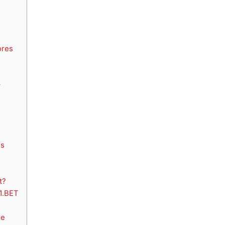
ores
–
is
t?
1.BET
 e