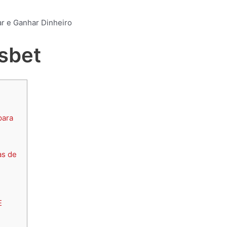
ar e Ganhar Dinheiro
lsbet
para
as de
E