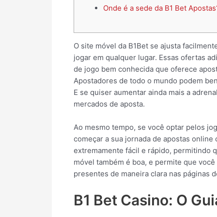
Onde é a sede da B1 Bet Apostas
O site móvel da B1Bet se ajusta facilmen
jogar em qualquer lugar. Essas ofertas a
de jogo bem conhecida que oferece aposta
Apostadores de todo o mundo podem benef
E se quiser aumentar ainda mais a adrenal
mercados de aposta.
Ao mesmo tempo, se você optar pelos jog
começar a sua jornada de apostas online 
extremamente fácil e rápido, permitindo 
móvel também é boa, e permite que você 
presentes de maneira clara nas páginas d
B1 Bet Casino: O Gu