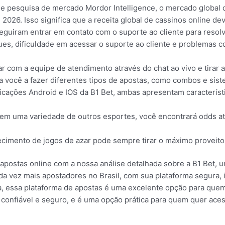
e pesquisa de mercado Mordor Intelligence, o mercado global 
2026. Isso significa que a receita global de cassinos online d
guiram entrar em contato com o suporte ao cliente para resolv
s, dificuldade em acessar o suporte ao cliente e problemas 
r com a equipe de atendimento através do chat ao vivo e tirar 
a você a fazer diferentes tipos de apostas, como combos e sist
licações Android e IOS da B1 Bet, ambas apresentam caracterís
ou em uma variedade de outros esportes, você encontrará odds 
lecimento de jogos de azar pode sempre tirar o máximo proveito 
postas online com a nossa análise detalhada sobre a B1 Bet, u
a vez mais apostadores no Brasil, com sua plataforma segura, i
a, essa plataforma de apostas é uma excelente opção para que
e confiável e seguro, e é uma opção prática para quem quer aces