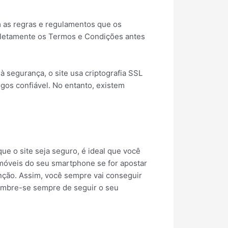
m as regras e regulamentos que os
pletamente os Termos e Condições antes
à segurança, o site usa criptografia SSL
gos confiável. No entanto, existem
que o site seja seguro, é ideal que você
 móveis do seu smartphone se for apostar
nção. Assim, você sempre vai conseguir
 lembre-se sempre de seguir o seu