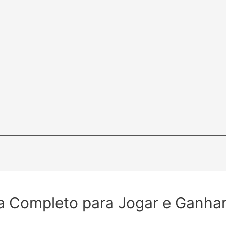
a Completo para Jogar e Ganhar