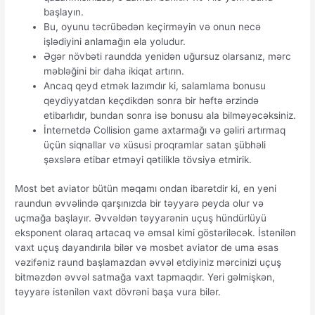
başlayın.
Bu, oyunu təcrübədən keçirməyin və onun necə
işlədiyini anlamağın əla yoludur.
Əgər növbəti raundda yenidən uğursuz olarsanız, mərc
məbləğini bir daha ikiqat artırın.
Ancaq qeyd etmək lazımdır ki, salamlama bonusu
qeydiyyatdan keçdikdən sonra bir həftə ərzində
etibarlıdır, bundan sonra isə bonusu ala bilməyəcəksiniz.
İnternetdə Collision game axtarmağı və gəliri artırmaq
üçün siqnallar və xüsusi proqramlar satan şübhəli
şəxslərə etibar etməyi qətiliklə tövsiyə etmirik.
Most bet aviator bütün məqamı ondan ibarətdir ki, en yeni
raundun əvvəlində qarşınızda bir təyyarə peyda olur və
uçmağa başlayır. Əvvəldən təyyarənin uçuş hündürlüyü
eksponent olaraq artacaq və əmsal kimi göstəriləcək. İstənilən
vaxt uçuş dayandırıla bilər və mosbet aviator de uma əsas
vəzifəniz raund başlamazdan əvvəl etdiyiniz mərcinizi uçuş
bitməzdən əvvəl satmağa vaxt tapmaqdır. Yeri gəlmişkən,
təyyarə istənilən vaxt dövrəni başa vura bilər.