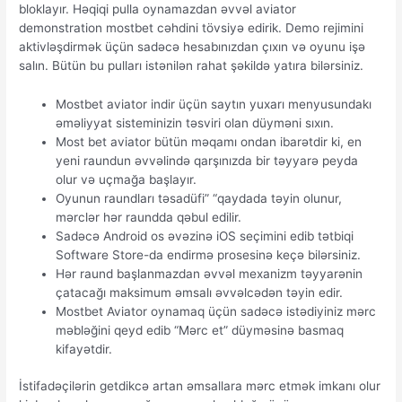
bloklayır. Həqiqi pulla oynamazdan əvvəl aviator
demonstration mostbet cəhdini tövsiyə edirik. Demo rejimini
aktivləşdirmək üçün sadəcə hesabınızdan çıxın və oyunu işə
salın. Bütün bu pulları istənilən rahat şəkildə yatıra bilərsiniz.
Mostbet aviator indir üçün saytın yuxarı menyusundakı
əməliyyat sisteminizin təsviri olan düyməni sıxın.
Most bet aviator bütün məqamı ondan ibarətdir ki, en
yeni raundun əvvəlində qarşınızda bir təyyarə peyda
olur və uçmağa başlayır.
Oyunun raundları təsadüfi” “qaydada təyin olunur,
mərclər hər raundda qəbul edilir.
Sadəcə Android os əvəzinə iOS seçimini edib tətbiqi
Software Store-da endirmə prosesinə keçə bilərsiniz.
Hər raund başlanmazdan əvvəl mexanizm təyyarənin
çatacağı maksimum əmsalı əvvəlcədən təyin edir.
Mostbet Aviator oynamaq üçün sadəcə istədiyiniz mərc
məbləğini qeyd edib “Mərc et” düyməsinə basmaq
kifayətdir.
İstifadəçilərin getdikcə artan əmsallara mərc etmək imkanı olur