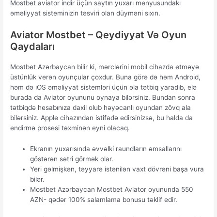
Mostbet aviator indir üçün saytın yuxarı menyusundakı
əməliyyat sisteminizin təsviri olan düyməni sıxın.
Aviator Mostbet – Qeydiyyat Və Oyun
Qaydaları
Mostbet Azərbaycan bilir ki, mərclərini mobil cihazda etməyə
üstünlük verən oyunçular çoxdur. Buna görə də həm Android,
həm də iOS əməliyyat sistemləri üçün əla tətbiq yaradıb, elə
burada da Aviator oyununu oynaya bilərsiniz. Bundan sonra
tətbiqdə hesabınıza daxil olub həyəcanlı oyundan zövq ala
bilərsiniz. Apple cihazından istifadə edirsinizsə, bu halda da
endirmə prosesi təxminən eyni olacaq.
Ekranın yuxarısında əvvəlki raundların əmsallarını
göstərən sətri görmək olar.
Yeri gəlmişkən, təyyarə istənilən vaxt dövrəni başa vura
bilər.
Mostbet Azərbaycan Mostbet Aviator oyununda 550
AZN- qədər 100% salamlama bonusu təklif edir.