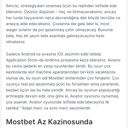
İkincisi, strategiyaları sınamaq üçün bu rejimdən istifadə edə
bilərsiniz. Özünüz düşünün – heç nə itirməyəcəksiniz, ancaq
hər turda təyyarənin necə davrandığına dair böyük təcrübə və
anlayış əldə edəcəksiniz. Çoxlarına elə gələ bilər ki, most
wager aviator da pul qazanmaq çətin olmayacaq. Bununla
belə, heç bir şeyin belə asanlıqla gəlməyəcəyinə hazır
olmalısınız.
Sadəcə Android os əvəzinə iOS seçimini edib tətbiqi
Application Store-da endirmə prosesinə keçə bilərsiniz. Aviator
bu vaxta qədərki ən yaxşı oyunlardan biridir. Bu oyun çox
kazinolarda slot machine aparatlarından biri kimi xarakterizə
olunsa da, bu oyun adi Mostbet slotlarından çox fərqlənir. Çox
oyunçu real pul qazanmaq üçün bu fürsətdən artıq yararlanıb,
bəziləri üçün isə bu hələ yenidir. Ancaq bu oyunun populyarlığı
artmaqda davam edir, ona görə ki, Aviator oyununu oynamaq
çox asandır. Aviator oyununda istifadə edə biləcəyiniz ilk
taktika” “ikiqat mərc və avto mərc seçimləridir.
Mostbet Az Kazinosunda