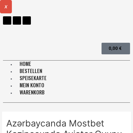
X
0,00
€
HOME
BESTELLEN
SPEISEKARTE
MEIN KONTO
WARENKORB
Azərbaycanda Mostbet