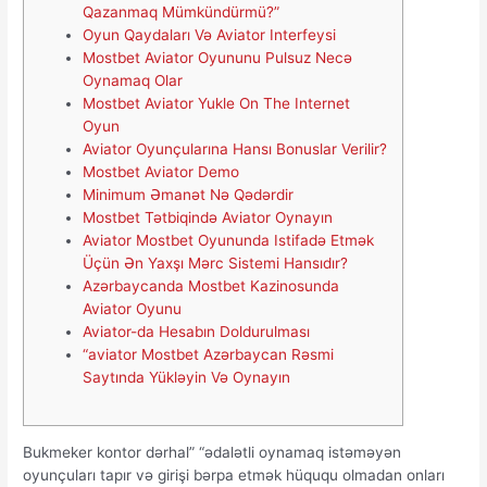
Qazanmaq Mümkündürmü?”
Oyun Qaydaları Və Aviator Interfeysi
Mostbet Aviator Oyununu Pulsuz Necə
Oynamaq Olar
Mostbet Aviator Yukle On The Internet
Oyun
Aviator Oyunçularına Hansı Bonuslar Verilir?
Mostbet Aviator Demo
Minimum Əmanət Nə Qədərdir
Mostbet Tətbiqində Aviator Oynayın
Aviator Mostbet Oyununda Istifadə Etmək
Üçün Ən Yaxşı Mərc Sistemi Hansıdır?
Azərbaycanda Mostbet Kazinosunda
Aviator Oyunu
Aviator-da Hesabın Doldurulması
“aviator Mostbet Azərbaycan Rəsmi
Saytında Yükləyin Və Oynayın
Bukmeker kontor dərhal” “ədalətli oynamaq istəməyən
oyunçuları tapır və girişi bərpa etmək hüququ olmadan onları