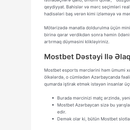
qeydiyyat. Bahislər və mərc seçimləri rea
hadisələri baş verən kimi izləməyə və mər
Mötərizədə manatla doldurulma üçün minimal
birinə qərar verdikdən sonra həmin ödəni
artırmaq düyməsini klikləyiriniz.
Mostbet Dəstəyi Ilə Əla
Mostbet esports mərclərini həm ümumi xət
ölkələrdə, o cümlədən Azərbaycanda fəal
qumarda iştirak etmək istəyən insanlar üç
Burada mərcinizi matç ərzində, yən
Mostbet Azərbaycan sizə bu yarışlar
edir.
Demək olar ki, bütün Mostbet slotlar