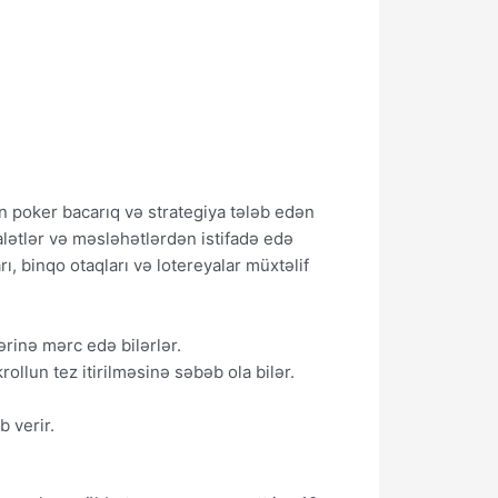
yn poker bacarıq və strategiya tələb edən
lətlər və məsləhətlərdən istifadə edə
rı, binqo otaqları və lotereyalar müxtəlif
ərinə mərc edə bilərlər.
llun tez itirilməsinə səbəb ola bilər.
b verir.