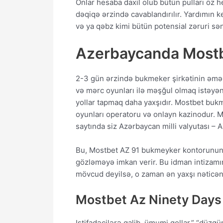
Onlar hesaba daxil olub bütün pulları öz h
dəqiqə ərzində cavablandırılır. Yardımın k
və ya qəbz kimi bütün potensial zəruri sə
Azerbaycanda Mostb
2-3 gün ərzində bukmeker şirkətinin əməkd
və mərc oyunları ilə məşğul olmaq istəyə
yollar tapmaq daha yaxşıdır. Mostbet buk
oyunları operatoru və onlayn kazinodur.
saytında siz Azərbaycan milli valyutası – 
Bu, Mostbet AZ 91 bukmeyker kontorunun 
gözləməyə imkan verir. Bu idman intizamını
mövcud deyilsə, o zaman ən yaxşı nəticəni
Mostbet Az Ninety Days
Istifadəçilərə qalib, ümumi qollar,” “düz