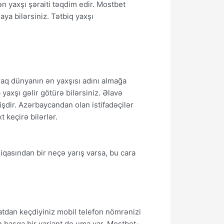
n yaxşı şəraiti təqdim edir. Mostbet
aya bilərsiniz. Tətbiq yaxşı
araq dünyanın ən yaxşısı adını almağa
yaxşı gəlir götürə bilərsiniz. Əlavə
şdir. Azərbaycandan olan istifadəçilər
 keçirə bilərlər.
qasından bir neçə yarış varsa, bu cara
yatdan keçdiyiniz mobil telefon nömrənizi
 başqa bir variant de uma var. Mostbet-