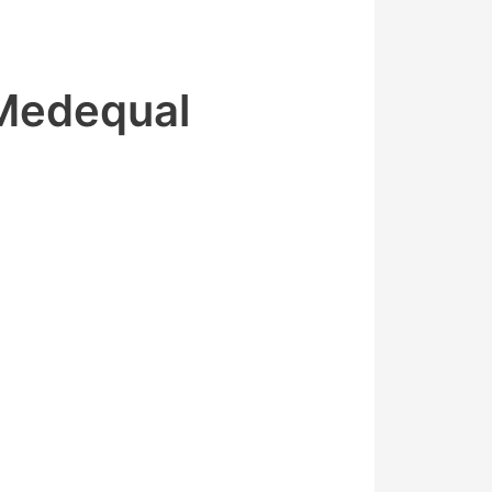
 Medequal