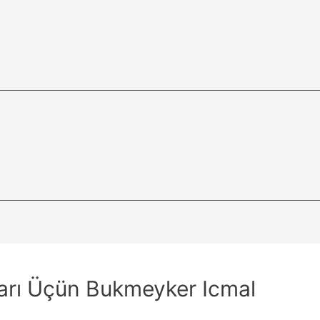
rı Üçün Bukmeyker Icmal