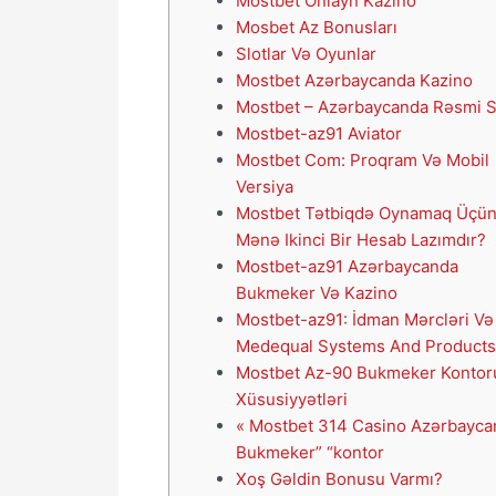
Mostbet Onlayn Kazino
Mosbet Az Bonusları
Slotlar Və Oyunlar
Mostbet Azərbaycanda Kazino
Mostbet – Azərbaycanda Rəsmi S
Mostbet-az91 Aviator
Mostbet Com: Proqram Və Mobil
Versiya
Mostbet Tətbiqdə Oynamaq Üçü
Mənə Ikinci Bir Hesab Lazımdır?
Mostbet-az91 Azərbaycanda
Bukmeker Və Kazino
Mostbet-az91: İdman Mərcləri Və 
Medequal Systems And Products
Mostbet Az-90 Bukmeker Konto
Xüsusiyyətləri
« Mostbet 314 Casino Azərbayca
Bukmeker” “kontor
Xoş Gəldin Bonusu Varmı?