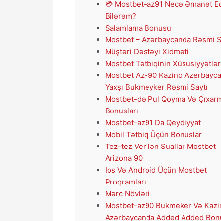
💳 Mostbet-az91 Necə Əmanət E
Bilərəm?
Salamlama Bonusu
Mostbet – Azərbaycanda Rəsmi S
Müştəri Dəstəyi Xidməti
Mostbet Tətbiqinin Xüsusiyyətlər
Mostbet Az-90 Kazino Azerbayc
Yaxşı Bukmeyker Rəsmi Saytı
Mostbet-də Pul Qoyma Və Çıxar
Bonusları
Mostbet-az91 Da Qeydiyyat
Mobil Tətbiq Üçün Bonuslar
Tez-tez Veri̇lən Suallar Mostbet
Arizona 90
Ios Və Android Üçün Mostbet
Proqramları
Mərc Növləri
Mostbet-az90 Bukmeker Və Kazi
Azərbaycanda Added Added Bon