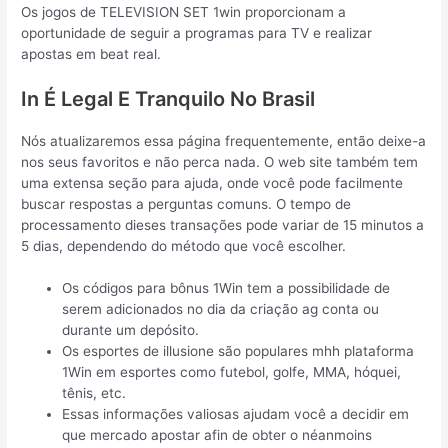
Os jogos de TELEVISION SET 1win proporcionam a
oportunidade de seguir a programas para TV e realizar
apostas em beat real.
In É Legal E Tranquilo No Brasil
Nós atualizaremos essa página frequentemente, então deixe-a
nos seus favoritos e não perca nada. O web site também tem
uma extensa seção para ajuda, onde você pode facilmente
buscar respostas a perguntas comuns. O tempo de
processamento dieses transações pode variar de 15 minutos a
5 dias, dependendo do método que você escolher.
Os códigos para bônus 1Win tem a possibilidade de
serem adicionados no dia da criação ag conta ou
durante um depósito.
Os esportes de illusione são populares mhh plataforma
1Win em esportes como futebol, golfe, MMA, hóquei,
tênis, etc.
Essas informações valiosas ajudam você a decidir em
que mercado apostar afin de obter o néanmoins