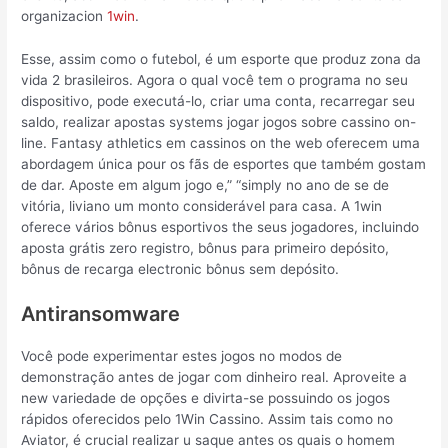
organizacion
1win
.
Esse, assim como o futebol, é um esporte que produz zona da
vida 2 brasileiros. Agora o qual você tem o programa no seu
dispositivo, pode executá-lo, criar uma conta, recarregar seu
saldo, realizar apostas systems jogar jogos sobre cassino on-
line. Fantasy athletics em cassinos on the web oferecem uma
abordagem única pour os fãs de esportes que também gostam
de dar. Aposte em algum jogo e,” “simply no ano de se de
vitória, liviano um monto considerável para casa. A 1win
oferece vários bônus esportivos the seus jogadores, incluindo
aposta grátis zero registro, bônus para primeiro depósito,
bônus de recarga electronic bônus sem depósito.
Antiransomware
Você pode experimentar estes jogos no modos de
demonstração antes de jogar com dinheiro real. Aproveite a
new variedade de opções e divirta-se possuindo os jogos
rápidos oferecidos pelo 1Win Cassino. Assim tais como no
Aviator, é crucial realizar u saque antes os quais o homem