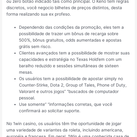
ou zero botão indicado tais como principal. O Keno tem regras
discretos, você negocio bilhetes de preços distintos, desta
forma realizando sua ex profeso.
Dependendo das condições da promoção, eles tem a
possibilidade de trazer um bônus de recarga sobre
500%, bônus gratuitos, odds aumentadas e apostas
grátis sem risco.
Clientes avançados tem a possibilidade de mostrar suas
capacidades e estratégia no Texas Hold’em com um
baralho reduzido e sessões simultâneas de sixteen
mesas.
Os usuários tem a possibilidade de apostar simply no
Counter-Stirke, Dota 2, Group of Tales, Phone of Duty,
Valorant e outros jogos” “buscados de computador
pessoal.
Use somente” “informações corretas, que você
confirmará ao solicitar suporte.
No 1win casino, os usuários têm the oportunidade de jogar
uma variedade de variantes da roleta, incluindo americana,
européia e francesa. Em geral, 1Win é uma conhecida casa de