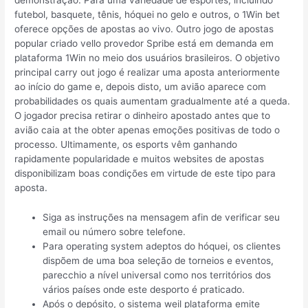
demonstração. Para uma variedade de esportes, incluindo
futebol, basquete, tênis, hóquei no gelo e outros, o 1Win bet
oferece opções de apostas ao vivo. Outro jogo de apostas
popular criado vello provedor Spribe está em demanda em
plataforma 1Win no meio dos usuários brasileiros. O objetivo
principal carry out jogo é realizar uma aposta anteriormente
ao início do game e, depois disto, um avião aparece com
probabilidades os quais aumentam gradualmente até a queda.
O jogador precisa retirar o dinheiro apostado antes que to
avião caia at the obter apenas emoções positivas de todo o
processo. Ultimamente, os esports vêm ganhando
rapidamente popularidade e muitos websites de apostas
disponibilizam boas condições em virtude de este tipo para
aposta.
Siga as instruções na mensagem afin de verificar seu
email ou número sobre telefone.
Para operating system adeptos do hóquei, os clientes
dispõem de uma boa seleção de torneios e eventos,
parecchio a nível universal como nos territórios dos
vários países onde este desporto é praticado.
Após o depósito, o sistema weil plataforma emite