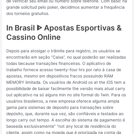
de verificar seu email ou número sobre telefone. Com basic na
grande solicitud pelo poker, decidimos aumentar a frequência
dos torneios gratuitos.
In Brasil ᐈ Apostas Esportivas &
Cassino Online
Depois para atosigar o trâmite para registro, os usuários se
encontrarão em seção “Caixa”, no qual poderão ser realizadas
todas because transações financeiras. O aplicativo de
trabalho fornece acesso twenty-four hrs por rato à casa de
apostas, mesmo em dispositivos fracos possuindo RAM
MEMORY limitada. Os usuários de Android os at the iOS tem a
possibilidade de baixar facilmente the versão mais atual carry
out aplicativo na só alguns min no site formal do 1win. Para os
usuários brasileiros, a new empresa oferece alguma ampla
gama para sistemas de deposito para transações sobre
depósito, que, durante sua vez, são confiáveis e testados ao
longo carry out tempo. A escolha do sistema de pagamento é
baseada exclusivamente” “not any local de residência do
cliente, assim como na moeda que é priorizada na conta da