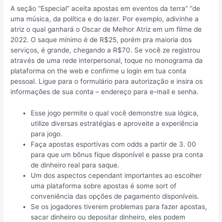
A seção “Especial” aceita apostas em eventos da terra” “de
uma música, da política e do lazer. Por exemplo, adivinhe a
atriz o qual ganhará o Oscar de Melhor Atriz em um filme de
2022. O saque mínimo é de R$25, porém pra maioria dos
serviços, é grande, chegando a R$70. Se você ze registrou
através de uma rede interpersonal, toque no monograma da
plataforma on the web e confirme u login em tua conta
pessoal. Ligue para o formulário para autorização e insira os
informações de sua conta – endereço para e-mail e senha.
Esse jogo permite o qual você demonstre sua lógica,
utilize diversas estratégias e aproveite a experiência
para jogo.
Faça apostas esportivas com odds a partir de 3. 00
para que um bônus fique disponível e passe pra conta
de dinheiro real para saque.
Um dos aspectos cependant importantes ao escolher
uma plataforma sobre apostas é some sort of
conveniência das opções de pagamento disponíveis.
Se os jogadores tiverem problemas para fazer apostas,
sacar dinheiro ou depositar dinheiro, eles podem