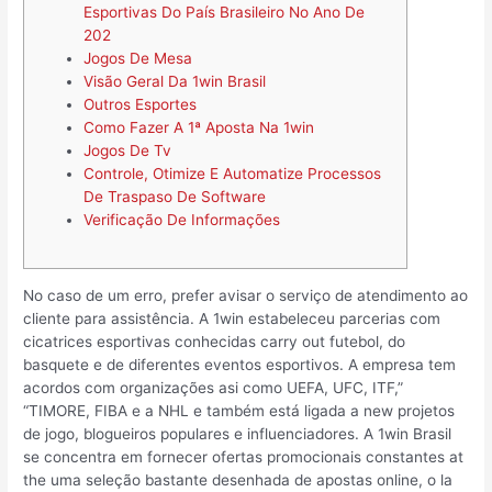
Esportivas Do País Brasileiro No Ano De
202
Jogos De Mesa
Visão Geral Da 1win Brasil
Outros Esportes
Como Fazer A 1ª Aposta Na 1win
Jogos De Tv
Controle, Otimize E Automatize Processos
De Traspaso De Software
Verificação De Informações
No caso de um erro, prefer avisar o serviço de atendimento ao
cliente para assistência. A 1win estabeleceu parcerias com
cicatrices esportivas conhecidas carry out futebol, do
basquete e de diferentes eventos esportivos. A empresa tem
acordos com organizações asi como UEFA, UFC, ITF,”
“TIMORE, FIBA e a NHL e também está ligada a new projetos
de jogo, blogueiros populares e influenciadores. A 1win Brasil
se concentra em fornecer ofertas promocionais constantes at
the uma seleção bastante desenhada de apostas online, o la