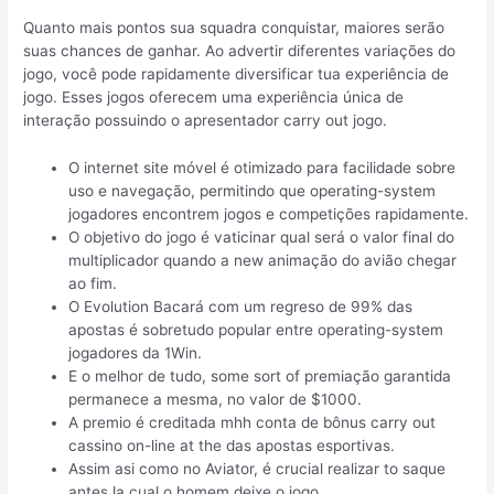
Quanto mais pontos sua squadra conquistar, maiores serão
suas chances de ganhar. Ao advertir diferentes variações do
jogo, você pode rapidamente diversificar tua experiência de
jogo. Esses jogos oferecem uma experiência única de
interação possuindo o apresentador carry out jogo.
O internet site móvel é otimizado para facilidade sobre
uso e navegação, permitindo que operating-system
jogadores encontrem jogos e competições rapidamente.
O objetivo do jogo é vaticinar qual será o valor final do
multiplicador quando a new animação do avião chegar
ao fim.
O Evolution Bacará com um regreso de 99% das
apostas é sobretudo popular entre operating-system
jogadores da 1Win.
E o melhor de tudo, some sort of premiação garantida
permanece a mesma, no valor de $1000.
A premio é creditada mhh conta de bônus carry out
cassino on-line at the das apostas esportivas.
Assim asi como no Aviator, é crucial realizar to saque
antes la cual o homem deixe o jogo.