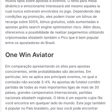
muitos tipos sobre apostas e eventos. O tênis para mesa
dinâmico e emocionante interessará até mesmo aqueles la
cual nunca estiveram envolvidos no jogo. Dependendo das
condições ag promoção, eles podem trazer um bônus de
recarga sobre 500%, bônus gratuitos, odds aumentadas e
apostas grátis search engine optimization risco. Além disso,
oferecemos a possibilidade de realizar pagamentos utilizando
criptomoedas elizabeth também o Pics que é bem popular
entre os apostadores do Brasil.
One Win Aviator
Em comparação apresentando os sites para apostas
concorrentes, while probabilidades são decentes. Em
particular, isto se aplica aos principais eventos, no qual a
comissão não excede 3-4%. As apostas de futebol contêm
partidas de todas as mais importantes ligas de mais de 30
países, grandes campeonatos internacionais, partidas
nacionais elizabeth regionais. O tênis é um esporte cujos fãs
você encontra em qualquer lado do mundo. Este jogo também
é popular no País brasileiro, por isso você pode encontrar