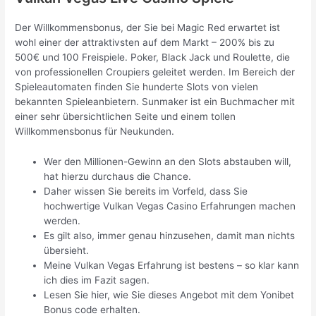
Der Willkommensbonus, der Sie bei Magic Red erwartet ist
wohl einer der attraktivsten auf dem Markt – 200% bis zu
500€ und 100 Freispiele. Poker, Black Jack und Roulette, die
von professionellen Croupiers geleitet werden. Im Bereich der
Spieleautomaten finden Sie hunderte Slots von vielen
bekannten Spieleanbietern. Sunmaker ist ein Buchmacher mit
einer sehr übersichtlichen Seite und einem tollen
Willkommensbonus für Neukunden.
Wer den Millionen-Gewinn an den Slots abstauben will,
hat hierzu durchaus die Chance.
Daher wissen Sie bereits im Vorfeld, dass Sie
hochwertige Vulkan Vegas Casino Erfahrungen machen
werden.
Es gilt also, immer genau hinzusehen, damit man nichts
übersieht.
Meine Vulkan Vegas Erfahrung ist bestens – so klar kann
ich dies im Fazit sagen.
Lesen Sie hier, wie Sie dieses Angebot mit dem Yonibet
Bonus code erhalten.