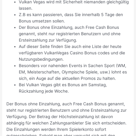
Vulkan Vegas wird mit Sicherheit niemanden gleichgültig
lassen.
Z.B es kann passieren, dass Sie innerhalb 5 Tage den
Bonus umsetzen sollen.
Der Bonus ohne Einzahlung, auch Free Cash Bonus
genannt, steht nur registrierten Benutzern und ohne
Ersteinzahlung zur Verfügung.
Auf dieser Seite finden Sie auch eine Liste der heute
verfügbaren VulkanVegas Casino Bonus codes und die
Nutzungsbedingungen.
Besonders vor nahenden Events in Sachen Sport (WM,
EM, Meisterschaften, Olympische Spiele, usw.) lohnt es
sich, ein Auge auf die aktuellen Promos zu halten.
Bei Vulkan Vegas gibt es Bonus am Samstag,
Rückzahlung jede Woche.
Der Bonus ohne Einzahlung, auch Free Cash Bonus genannt,
steht nur registrierten Benutzern und ohne Ersteinzahlung zur
Verfügung. Der Betrag der Höchsteinzahlung ist davon
abhängig für welchen Zahlungsanbieter Sie sich entscheiden.
Die Einzahlungen werden Ihrem Spielerkonto sofort
gutgeschrieben. Sobald man aber verrucht sich mit den