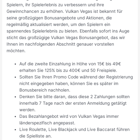
Spielern, ihr Spielerlebnis zu verbessern und ihre
Gewinnchancen zu erhöhen. Vulkan Vegas ist bekannt für
seine großzügigen Bonusangebote und Aktionen, die
regelmäßig aktualisiert werden, um den Spielern ein
spannendes Spielerlebnis zu bieten. Ebenfalls sofort ins Auge
sticht das großzügige Vulkan Vegas Bonusangebot, das wir
Ihnen im nachfolgenden Abschnitt genauer vorstellen
möchten.
Auf die zweite Einzahlung in Höhe von 15€ bis 49€
erhalten Sie 125% bis zu 400€ und 50 Freispiele.
Sollten Sie Ihren Promo Code während der Registrierung
nicht eingegeben haben, können Sie es später im
Bonusbereich nachholen.
Denken Sie bitte daran, dass diese 2 Zahlungen sollten
innerhalb 7 Tage nach der ersten Anmeldung getätigt
werden.
Das Bezahlangebot wird von Vulkan Vegas immer
länderspezifisch angepasst.
Live Roulette, Live Blackjack und Live Baccarat führen
die Spielliste an.