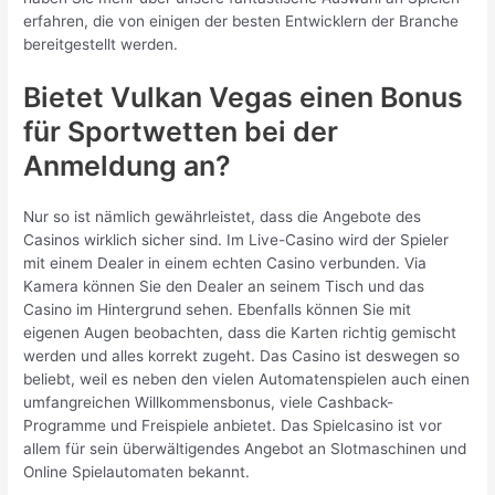
erfahren, die von einigen der besten Entwicklern der Branche
bereitgestellt werden.
Bietet Vulkan Vegas einen Bonus
für Sportwetten bei der
Anmeldung an?
Nur so ist nämlich gewährleistet, dass die Angebote des
Casinos wirklich sicher sind. Im Live-Casino wird der Spieler
mit einem Dealer in einem echten Casino verbunden. Via
Kamera können Sie den Dealer an seinem Tisch und das
Casino im Hintergrund sehen. Ebenfalls können Sie mit
eigenen Augen beobachten, dass die Karten richtig gemischt
werden und alles korrekt zugeht. Das Casino ist deswegen so
beliebt, weil es neben den vielen Automatenspielen auch einen
umfangreichen Willkommensbonus, viele Cashback-
Programme und Freispiele anbietet. Das Spielcasino ist vor
allem für sein überwältigendes Angebot an Slotmaschinen und
Online Spielautomaten bekannt.