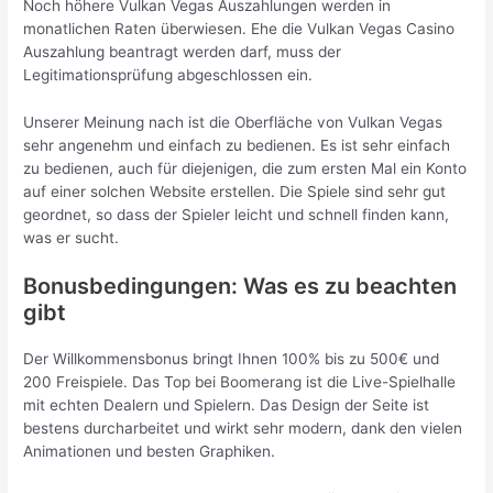
Noch höhere Vulkan Vegas Auszahlungen werden in
monatlichen Raten überwiesen. Ehe die Vulkan Vegas Casino
Auszahlung beantragt werden darf, muss der
Legitimationsprüfung abgeschlossen ein.
Unserer Meinung nach ist die Oberfläche von Vulkan Vegas
sehr angenehm und einfach zu bedienen. Es ist sehr einfach
zu bedienen, auch für diejenigen, die zum ersten Mal ein Konto
auf einer solchen Website erstellen. Die Spiele sind sehr gut
geordnet, so dass der Spieler leicht und schnell finden kann,
was er sucht.
Bonusbedingungen: Was es zu beachten
gibt
Der Willkommensbonus bringt Ihnen 100% bis zu 500€ und
200 Freispiele. Das Top bei Boomerang ist die Live-Spielhalle
mit echten Dealern und Spielern. Das Design der Seite ist
bestens durcharbeitet und wirkt sehr modern, dank den vielen
Animationen und besten Graphiken.