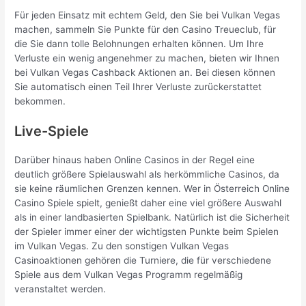
Für jeden Einsatz mit echtem Geld, den Sie bei Vulkan Vegas
machen, sammeln Sie Punkte für den Casino Treueclub, für
die Sie dann tolle Belohnungen erhalten können. Um Ihre
Verluste ein wenig angenehmer zu machen, bieten wir Ihnen
bei Vulkan Vegas Cashback Aktionen an. Bei diesen können
Sie automatisch einen Teil Ihrer Verluste zurückerstattet
bekommen.
Live-Spiele
Darüber hinaus haben Online Casinos in der Regel eine
deutlich größere Spielauswahl als herkömmliche Casinos, da
sie keine räumlichen Grenzen kennen. Wer in Österreich Online
Casino Spiele spielt, genießt daher eine viel größere Auswahl
als in einer landbasierten Spielbank. Natürlich ist die Sicherheit
der Spieler immer einer der wichtigsten Punkte beim Spielen
im Vulkan Vegas. Zu den sonstigen Vulkan Vegas
Casinoaktionen gehören die Turniere, die für verschiedene
Spiele aus dem Vulkan Vegas Programm regelmäßig
veranstaltet werden.