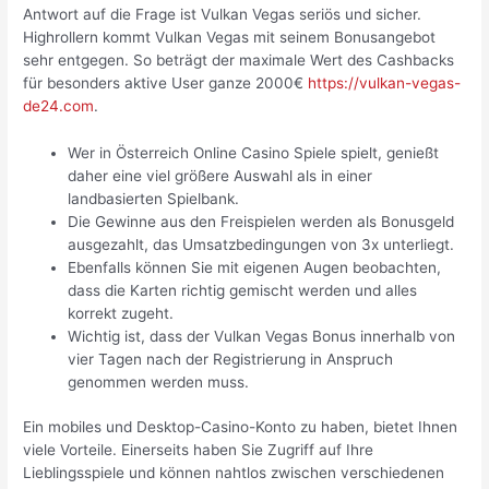
Antwort auf die Frage ist Vulkan Vegas seriös und sicher.
Highrollern kommt Vulkan Vegas mit seinem Bonusangebot
sehr entgegen. So beträgt der maximale Wert des Cashbacks
für besonders aktive User ganze 2000€
https://vulkan-vegas-
de24.com
.
Wer in Österreich Online Casino Spiele spielt, genießt
daher eine viel größere Auswahl als in einer
landbasierten Spielbank.
Die Gewinne aus den Freispielen werden als Bonusgeld
ausgezahlt, das Umsatzbedingungen von 3x unterliegt.
Ebenfalls können Sie mit eigenen Augen beobachten,
dass die Karten richtig gemischt werden und alles
korrekt zugeht.
Wichtig ist, dass der Vulkan Vegas Bonus innerhalb von
vier Tagen nach der Registrierung in Anspruch
genommen werden muss.
Ein mobiles und Desktop-Casino-Konto zu haben, bietet Ihnen
viele Vorteile. Einerseits haben Sie Zugriff auf Ihre
Lieblingsspiele und können nahtlos zwischen verschiedenen