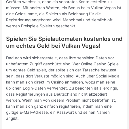
Geräten wechseln, ohne ein separates Konto erstellen zu
müssen. Mit anderen Worten, ein Bonus beim Vulkan Vegas ist
eine Geldsumme, die Spielern als Belohnung für die
Registrierung angeboten wird. Manchmal und ziemlich oft
werden Freispiele Spielern geschenkt.
Spielen Sie Spielautomaten kostenlos und
um echtes Geld bei Vulkan Vegas!
Dadurch wird sichergestellt, dass Ihre sensiblen Daten vor
unbefugtem Zugriff geschützt sind. Wer Online Casino Spiele
um echtes Geld spielt, der sollte sich der Tatsache bewusst
sein, dass dort Verluste möglich sind. Auch über Social Media
kann man sich direkt im Casino anmelden, wozu man seine
üblichen Login-Daten verwendet. Zu beachten ist allerdings,
dass Registrierungen aus Deutschland nicht akzeptiert
werden. Wenn man von diesem Problem nicht betroffen ist,
kann man sich ganz einfach registrieren, indem man eine
gültige E-Mail-Adresse, ein Passwort und seinen Namen
angibt.