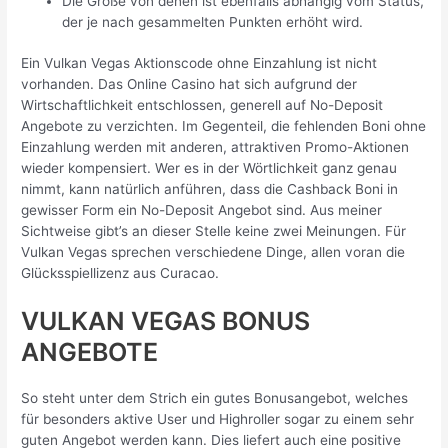
Die Größe von denen ist ebenfalls abhängig vom Status,
der je nach gesammelten Punkten erhöht wird.
Ein Vulkan Vegas Aktionscode ohne Einzahlung ist nicht
vorhanden. Das Online Casino hat sich aufgrund der
Wirtschaftlichkeit entschlossen, generell auf No-Deposit
Angebote zu verzichten. Im Gegenteil, die fehlenden Boni ohne
Einzahlung werden mit anderen, attraktiven Promo-Aktionen
wieder kompensiert. Wer es in der Wörtlichkeit ganz genau
nimmt, kann natürlich anführen, dass die Cashback Boni in
gewisser Form ein No-Deposit Angebot sind. Aus meiner
Sichtweise gibt’s an dieser Stelle keine zwei Meinungen. Für
Vulkan Vegas sprechen verschiedene Dinge, allen voran die
Glücksspiellizenz aus Curacao.
VULKAN VEGAS BONUS
ANGEBOTE
So steht unter dem Strich ein gutes Bonusangebot, welches
für besonders aktive User und Highroller sogar zu einem sehr
guten Angebot werden kann. Dies liefert auch eine positive