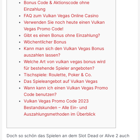
Bonus Code & Aktionscode ohne
Einzahlung
FAQ zum Vulkan Vegas Online Casino
Verwenden Sie noch heute einen Vulkan
Vegas Promo Code!
Gibt es einen Bonus ohne Einzahlung?
Wöchentlicher Bonus
Kann man sich den Vulkan Vegas Bonus
auszahlen lassen?
Welche Art von vulkan vegas bonus wird
für bestehende Spieler angeboten?
Tischspiele: Roulette, Poker & Co.
Das Spieleangebot auf Vulkan Vegas
Wann kann ich einen Vulkan Vegas Promo
Code benutzen?
Vulkan Vegas Promo Code 2023
Bestandskunden – Alle Ein- und
Auszahlungsmethoden im Überblick
Doch so schön das Spielen an dem Slot Dead or Alive 2 auch