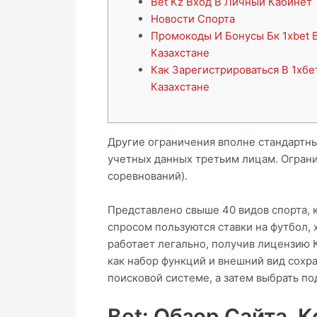
Bet Kz Вход В Личный Кабинет
Новости Спорта
Промокоды И Бонусы Бк 1xbet 
Казахстане
Как Зарегистрироваться В 1хбе
Казахстане
Другие ограничения вполне стандартны
учетных данных третьим лицам. Ограни
соревнований).
Представлено свыше 40 видов спорта, 
спросом пользуются ставки на футбол, х
работает легально, получив лицензию К
как набор функций и внешний вид сохра
поисковой системе, а затем выбрать по
Bet: Обзор Сайта, 