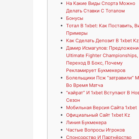
На Какие Виды Спорта Можно
Делать Ставки С Тоталом
Бонусы
Тотал В 1xbet: Как Поставить, В
Примеры
Как Сделать Депозит В 1xbet Kz
Дамир Исмагулов: Предложени
Ultimate Fighter Championships,
Переход В Бокс, Почему
Рекламирует Букмекеров
Болельщики Псж “затравили” 
Во Время Матча
“кайрат” И 1xbet Вступают В Но
Сезон
Мобильная Версия Сайта 1xbet
Официальный Сайт 1xbet Kz
Линия Букмекера
Частые Вопросы Игроков
Спонсорство И Партнёрство