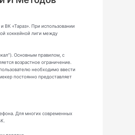
 и ВК «Тараз». При использовании
ьной хоккейной лиги между
кал”). Основным правилом, с
ляется возрастное ограничение.
 пользователю необходимо ввести
кмекер постоянно предоставляет
елефона. Для многих современных
К.