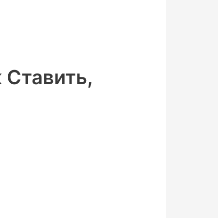
к Ставить,