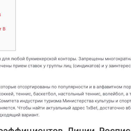
В
т В
 для любой букмекерской конторы. Запрещены многократна
чены прием ставок у группы лиц (синдикатов) и у заинтере
которые отсортированы по популярности и в алфавитном по
оккей, теннис, баскетбол, настольный теннис, волейбол, а 
омитета индустрии туризма Министерства культуры и спорта
няется. Чтобы найти актуальный адрес 1xBet, достаточно в
дходящий вариант.
Коэффициентов, Линии, Роспи