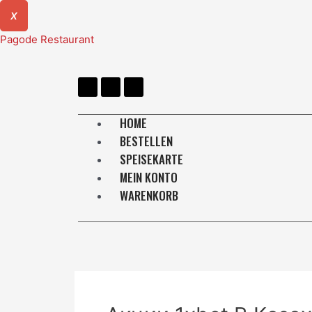
X
Pagode Restaurant
HOME
BESTELLEN
SPEISEKARTE
MEIN KONTO
WARENKORB