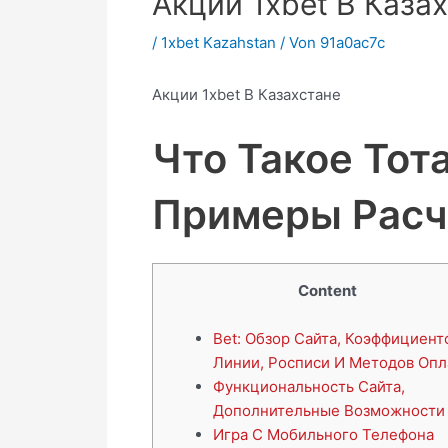
Акции 1xbet В Каза
/
1xbet Kazahstan
/ Von
91a0ac7c
Акции 1xbet В Казахстане
Что Такое Тота
Примеры Расч
Content
Bet: Обзор Сайта, Коэффициент
Линии, Росписи И Методов Опл
Функциональность Сайта,
Дополнительные Возможности
Игра С Мобильного Телефона