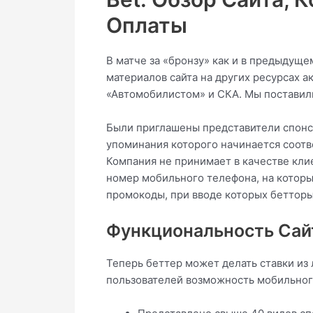
Оплаты
В матче за «бронзу» как и в предыдуще
материалов сайта на других ресурсах а
«Автомобилистом» и СКА. Мы поставили 
Были приглашены представители спонсо
упоминания которого начинается соотв
Компания не принимает в качестве кли
номер мобильного телефона, на которы
промокоды, при вводе которых бетторы
Функциональность Сай
Теперь беттер может делать ставки из 
пользователей возможность мобильног