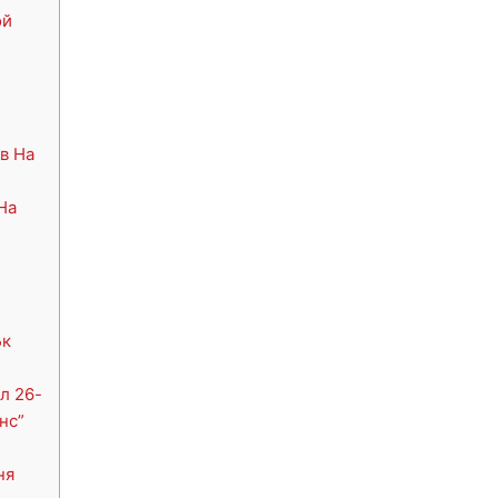
ой
в На
На
Бк
л 26-
нс”
ня