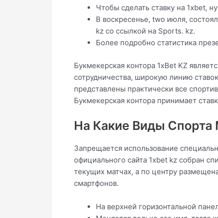
Чтобы сделать ставку на 1xbet, н
В воскресенье, two июля, состоял
kz со ссылкой на Sports. kz.
Более подробно статистика през
Букмекерская контора 1xBet KZ являет
сотрудничества, широкую линию ставок 
представлены практически все спорти
Букмекерская контора принимает ставк
На Какие Виды Спорта
Запрещается использование специальн
официального сайта 1xbet kz собран сп
текущих матчах, а по центру размещена
смартфонов.
На верхней горизонтальной панел