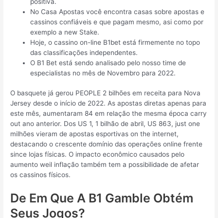
positiva.
No Casa Apostas você encontra casas sobre apostas e
cassinos confiáveis e que pagam mesmo, asi como por
exemplo a new Stake.
Hoje, o cassino on-line B1bet está firmemente no topo
das classificações independentes.
O B1 Bet está sendo analisado pelo nosso time de
especialistas no mês de Novembro para 2022.
O basquete já gerou PEOPLE 2 bilhões em receita para Nova
Jersey desde o início de 2022. As apostas diretas apenas para
este mês, aumentaram 84 em relação the mesma época carry
out ano anterior. Dos US 1, 1 bilhão de abril, US 863, just one
milhões vieram de apostas esportivas on the internet,
destacando o crescente domínio das operações online frente
since lojas físicas. O impacto econômico causados pelo
aumento weil inflação também tem a possibilidade de afetar
os cassinos físicos.
De Em Que A B1 Gamble Obtém
Seus Jogos?