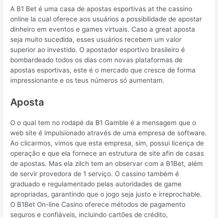
A B1 Bet é uma casa de apostas esportivas at the cassino
online la cual oferece aos usuários a possibilidade de apostar
dinheiro em eventos e games virtuais. Caso a great aposta
seja muito sucedida, esses usuários recebem um valor
superior ao investido. O apostador esportivo brasileiro é
bombardeado todos os dias com novas plataformas de
apostas esportivas, este é o mercado que cresce de forma
impressionante e os teus números só aumentam.
Aposta
O o qual tem no rodapé da B1 Gamble é a mensagem que o
web site é impulsionado através de uma empresa de software.
Ao clicarmos, vimos que esta empresa, sim, possui licença de
operação e que ela fornece an estrutura de site afin de casas
de apostas. Mas ela zilch tem an observar com a B1Bet, além
de servir provedora de 1 serviço. O cassino também é
graduado e regulamentado pelas autoridades de game
apropriadas, garantindo que o jogo seja justo e irreprochable.
O B1Bet On-line Casino oferece métodos de pagamento
seguros e confiáveis, incluindo cartões de crédito,