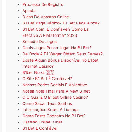
Processo De Registro
Aposta
Dicas De Apostas Online
B1 Bet Paga Rápido? B1 Bet Paga Ainda?
B1 Bet Com: É Confiável? Como Es
Efectivo A Plataforma? 2023
Seleção De Jogos
Quais Jogos Posso Jogar Na B1 Bet?
De Onde A B1 Wager Obtém Seus Games?
Existe Algum Bônus Disponível No B1bet
Internet Casino?
B1bet Brasil 🇧🇷
O Site B1 Bet É Confiável?
Nossas Redes Sociais E Aplicativo
Nossa Nota Final Para A New B1bet
O O Qual É O B1bet Online Casino?
Como Sacar Teus Ganhos
Informações Sobre A Licença
Como Fazer Cadastro Na B1 Bet?
Cassino Online B1bet
B1 Bet É Confiável