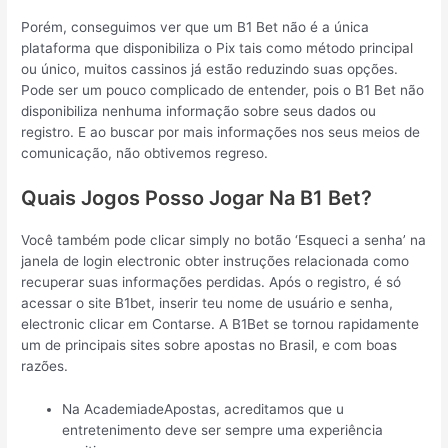
Porém, conseguimos ver que um B1 Bet não é a única
plataforma que disponibiliza o Pix tais como método principal
ou único, muitos cassinos já estão reduzindo suas opções.
Pode ser um pouco complicado de entender, pois o B1 Bet não
disponibiliza nenhuma informação sobre seus dados ou
registro. E ao buscar por mais informações nos seus meios de
comunicação, não obtivemos regreso.
Quais Jogos Posso Jogar Na B1 Bet?
Você também pode clicar simply no botão ‘Esqueci a senha’ na
janela de login electronic obter instruções relacionada como
recuperar suas informações perdidas. Após o registro, é só
acessar o site B1bet, inserir teu nome de usuário e senha,
electronic clicar em Contarse. A B1Bet se tornou rapidamente
um de principais sites sobre apostas no Brasil, e com boas
razões.
Na AcademiadeApostas, acreditamos que u
entretenimento deve ser sempre uma experiência