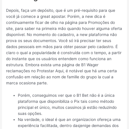
Depois, faça um depósito, que é um pré-requisito para que
você já comece a great apostar. Porém, a new dica é
continuamente ficar de olho na página para Promoções do
site, para saber na primeira mão quando houver alguma oferta
disponível. No momento do cadastro, a new plataforma não
prova os seus documentos. Você só irá precisar ter seus
dados pessoais em mãos para obter passar pelo cadastro. É
claro o qual a popularidade é construída com o tempo, a partir
do instante que os usuários entendem como funciona an
estrutura. Embora exista uma página de B1 Wager
reclamações no Protestar Aqui, é notável que há uma certa
confusão em relação ao nom de famille do grupo la cual a
marca ocasiona parte.
Porém, conseguimos ver que o B1 Bet não é a única
plataforma que disponibiliza o Pix tais como método
principal et único, muitos cassinos já estão reduzindo
suas opções.
Na verdade, o ideal é que an organizacion ofereça uma
experiência facilitada, dentro dasjenige demandas dos