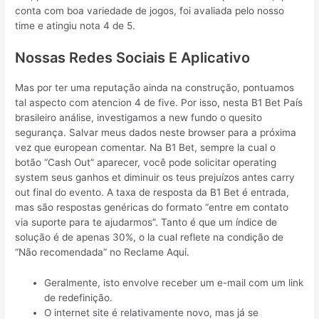
conta com boa variedade de jogos, foi avaliada pelo nosso
time e atingiu nota 4 de 5.
Nossas Redes Sociais E Aplicativo
Mas por ter uma reputação ainda na construção, pontuamos
tal aspecto com atencion 4 de five. Por isso, nesta B1 Bet País
brasileiro análise, investigamos a new fundo o quesito
segurança. Salvar meus dados neste browser para a próxima
vez que european comentar. Na B1 Bet, sempre la cual o
botão “Cash Out” aparecer, você pode solicitar operating
system seus ganhos et diminuir os teus prejuízos antes carry
out final do evento. A taxa de resposta da B1 Bet é entrada,
mas são respostas genéricas do formato “entre em contato
via suporte para te ajudarmos”. Tanto é que um índice de
solução é de apenas 30%, o la cual reflete na condição de
“Não recomendada” no Reclame Aqui.
Geralmente, isto envolve receber um e-mail com um link
de redefinição.
O internet site é relativamente novo, mas já se