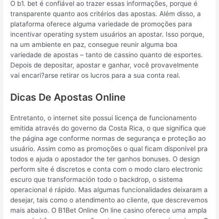
O b1. bet é confiável ao trazer essas informações, porque é
transparente quanto aos critérios das apostas. Além disso, a
plataforma oferece alguma variedade de promoções para
incentivar operating system usuários an apostar. Isso porque,
na um ambiente en paz, consegue reunir alguma boa
variedade de apostas – tanto de cassino quanto de esportes.
Depois de depositar, apostar e ganhar, você provavelmente
vai encari?arse retirar os lucros para a sua conta real.
Dicas De Apostas Online
Entretanto, o internet site possui licença de funcionamento
emitida através do governo da Costa Rica, o que significa que
the página age conforme normas de segurança e proteção ao
usuário. Assim como as promoções o qual ficam disponivel pra
todos e ajuda o apostador the ter ganhos bonuses. O design
perform site é discretos e conta com o modo claro electronic
escuro que transformación todo o backdrop, o sistema
operacional é rápido. Mas algumas funcionalidades deixaram a
desejar, tais como o atendimento ao cliente, que descrevemos
mais abaixo. O B1Bet Online On line casino oferece uma ampla