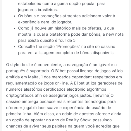
estabeleceu como alguma opção popular para
jogadores brasileiros.
Os bônus e promoções atraentes adicionam valor à
experiência geral do jogador.
Como já houve um histórico mais de ofertas, u que
mostra la cual a plataforma pode dar bônus, a new nota
para exista quesito é four de 5.
Consulte the seção “Promoções” no site do cassino
para ver a listagem completa de bônus disponíveis.
O style do site é conveniente, a navegação é amigável e o
português é suportado. O B1bet possui licença de jogos válida
emitida em Malta, 1 dos mercados cependant respeitados em
regulamentação de jogos on-line. A B1bet utiliza geradores de
números aleatórios certificados electronic algoritmos
criptografados afin de assegurar jogos justos. [newline]O
cassino emprega because mais recentes tecnologias para
oferecer jogabilidade suave e experiência de usuário de
primeira linha. Além disso, an odaie de apostas oferece ainda
an opção de apostar no ano de Reality Show, possuindo
chances de avivar seus palpites na quem você acredita que