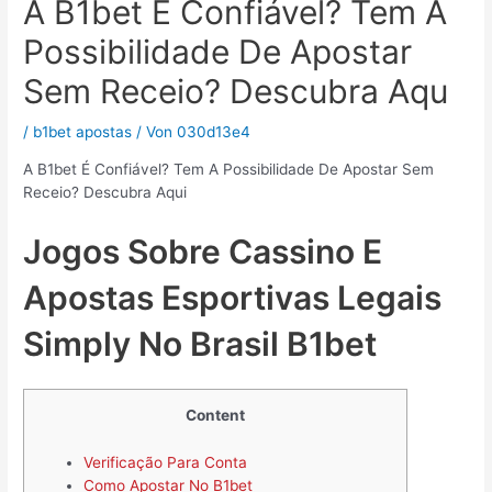
A B1bet É Confiável? Tem A
Possibilidade De Apostar
Sem Receio? Descubra Aqu
/
b1bet apostas
/ Von
030d13e4
A B1bet É Confiável? Tem A Possibilidade De Apostar Sem
Receio? Descubra Aqui
Jogos Sobre Cassino E
Apostas Esportivas Legais
Simply No Brasil B1bet
Content
Verificação Para Conta
Como Apostar No B1bet