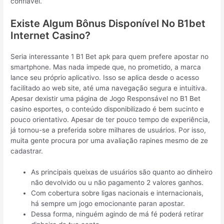
confiável.
Existe Algum Bônus Disponível No B1bet
Internet Casino?
Seria interessante 1 B1 Bet apk para quem prefere apostar no
smartphone. Mas nada impede que, no prometido, a marca
lance seu próprio aplicativo. Isso se aplica desde o acesso
facilitado ao web site, até uma navegação segura e intuitiva.
Apesar dexistir uma página de Jogo Responsável no B1 Bet
casino esportes, o conteúdo disponibilizado é bem sucinto e
pouco orientativo. Apesar de ter pouco tempo de experiência,
já tornou-se a preferida sobre milhares de usuários. Por isso,
muita gente procura por uma avaliação rapines mesmo de ze
cadastrar.
As principais queixas de usuários são quanto ao dinheiro
não devolvido ou u não pagamento 2 valores ganhos.
Com cobertura sobre ligas nacionais e internacionais,
há sempre um jogo emocionante paran apostar.
Dessa forma, ninguém agindo de má fé poderá retirar