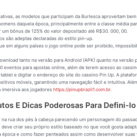
tivas, as modelos que participam da Burlesca aproveitam bem 
 homens daquela época, principalmente entre a classe média pa
um bônus de 125% do valor depositado até R$30. 000, 00.
 são adeptas declaradas do estilo pin-up.
ue em alguns países o jogo online pode ser proibido, impossibil
 download tanto na versão para Android (APK) quanto na versão p
 eventos para apostas online, além de terem acesso ao cassino
tablet e digitar o endereço do site do cassino Pin Up. A platafo
itivos móveis, garantindo uma navegação fácil e intuitiva. Além
 imersiva aos jogadores
https://pinupbrazil1.com.br
.
tos E Dicas Poderosas Para Defini-lo
air na rua dos pés à cabeça parecendo um personagem do passado
e deve criar seu próprio estilo baseado no que você gosta adap
a época e como fazer penteados assim como desenvolver suas 