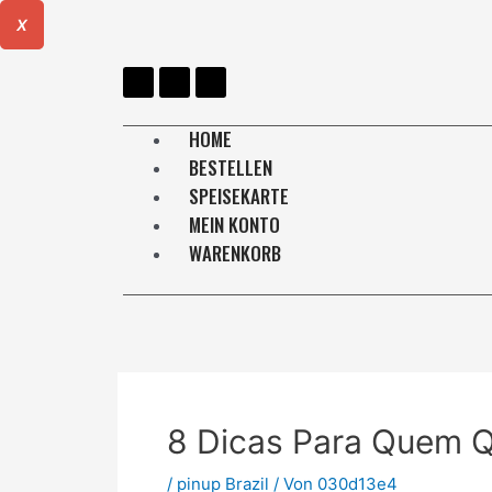
X
HOME
BESTELLEN
SPEISEKARTE
MEIN KONTO
WARENKORB
8 Dicas Para Quem Qu
/
pinup Brazil
/ Von
030d13e4