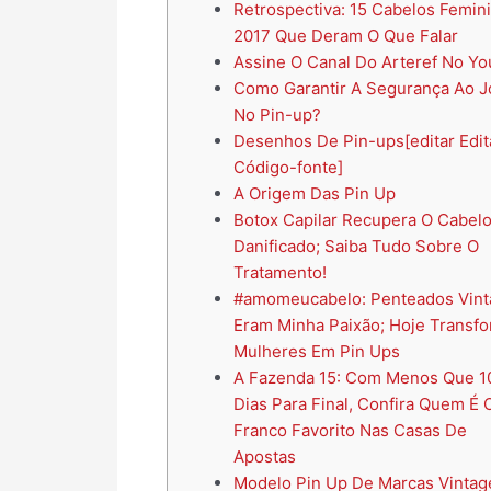
Retrospectiva: 15 Cabelos Femin
2017 Que Deram O Que Falar
Assine O Canal Do Arteref No Y
Como Garantir A Segurança Ao J
No Pin-up?
Desenhos De Pin-ups[editar Edit
Código-fonte]
A Origem Das Pin Up
Botox Capilar Recupera O Cabel
Danificado; Saiba Tudo Sobre O
Tratamento!
#amomeucabelo: Penteados Vint
Eram Minha Paixão; Hoje Transf
Mulheres Em Pin Ups
A Fazenda 15: Com Menos Que 1
Dias Para Final, Confira Quem É 
Franco Favorito Nas Casas De
Apostas
Modelo Pin Up De Marcas Vintag