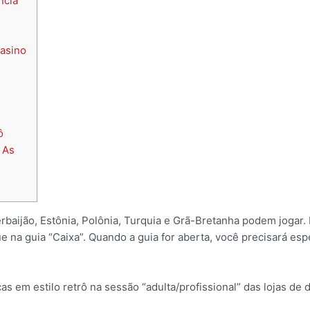
ncia
Casino
ô
 As
erbaijão, Estônia, Polônia, Turquia e Grã-Bretanha podem jogar. 
 na guia “Caixa”. Quando a guia for aberta, você precisará espec
s em estilo retrô na sessão “adulta/profissional” das lojas de 