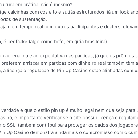
 cultura em prática, não é mesmo?
ge calcinhas com cós alto e sutiãs estruturados, já um look an
odos de sustentação.
erajam em tempo real com outros participantes e dealers, elev
 é beefcake (algo como bofe, em gíria brasileira).
an adrenalina e an expectativa nas partidas, já que os prêmios 
 preferem arriscar em partidas com dinheiro real também têm a 
, a licença e regulação do Pin Up Casino estão alinhadas com 
verdade é que o estilo pin up é muito legal nem que seja para 
asino, é importante verificar se o site possui licença e regul
omo SSL, também contribui para proteger os dados dos jogadore
 Pin Up Casino demonstra ainda mais o compromisso com o cump