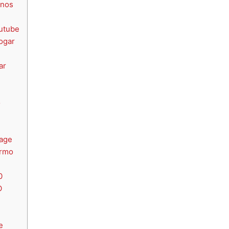
inos
outube
ogar
ar
o
age
ormo
0
O
e