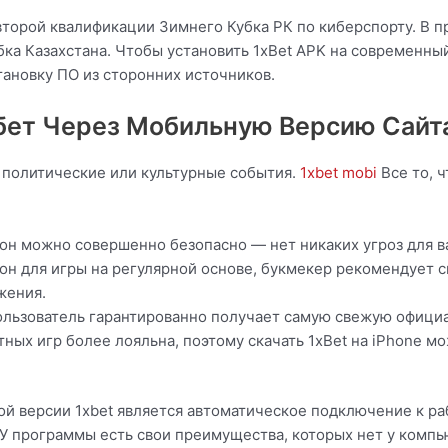
 второй квалификации Зимнего Кубка РК по киберспорту. В
бка Казахстана. Чтобы установить 1xBet APK на современны
тановку ПО из сторонних источников.
хбет Через Мобильную Версию Сайт
 политические или культурные события.
1xbet mobi
Все то, ч
фон можно совершенно безопасно — нет никаких угроз для 
н для игры на регулярной основе, букмекер рекомендует ск
жения.
 пользователь гарантированно получает самую свежую офици
тных игр более лояльна, поэтому скачать 1xBet на iPhone 
й версии 1xbet является автоматическое подключение к ра
У программы есть свои преимущества, которых нет у компь