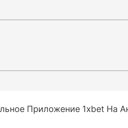
льное Приложение 1xbet На А