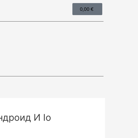
0,00
€
ндроид И Io