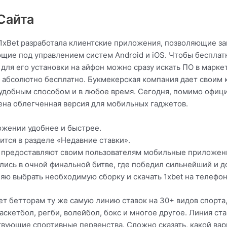
Сайта
 1xBet разработала клиентские приложения, позволяющие за
щие под управлением систем Android и iOS. Чтобы бесплатно
а для его установки на айфон можно сразу искать ПО в марк
 абсолютно бесплатно. Букмекерская компания дает своим
удобным способом и в любое время. Сегодня, помимо офиц
ена облегченная версия для мобильных гаджетов.
ожении удобнее и быстрее.
тся в разделе «Недавние ставки».
предоставляют своим пользователям мобильные приложения
лись в очной финальной битве, где победил сильнейший и 
яю выбрать необходимую сборку и скачать 1xbet на телефо
т бетторам ту же самую линию ставок на 30+ видов спорта,
баскетбол, регби, волейбол, бокс и многое другое. Линия ст
твующие спортивные первенства. Сложно сказать, какой вар