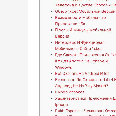
Телефона И Другие Способы С
Обзор 1xbet Мобильной Версии
Возможности Мобильного
Приложения Бк
Плюсы И Минусы Мобильной
Версии
Интерфейс И Функционал
Мобильного Сайта 1xbet
Где Скачать Приложения От 1x
Kz Для Android Os, Iphone И
Windows
Bet Скачать На Android И Ios
Безопасно Ли Скачивать 1xbet 
Андроид Не Из Play Market?
Выбор Игроков
Характеристики Приложения Д
Iphone
Rukh Esports – Чемпионы Qazaq