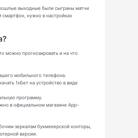
 прошлые выходные были сыграны матчи
й смартфон, нужно в настройках
а?
то можно прогнозировать и на что
вашего мобильного телефона.
ачать 1хБет на устройство в виде
альную программу.
можно в официальном магазине App-
бочим зеркалам букмекерской конторы,
ютерной версии.