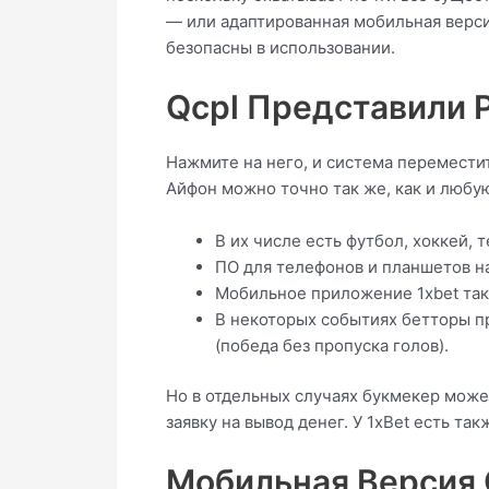
— или адаптированная мобильная верси
безопасны в использовании.
Qcpl Представили Р
Нажмите на него, и система переместит
Айфон можно точно так же, как и любу
В их числе есть футбол, хоккей, 
ПО для телефонов и планшетов на
Мобильное приложение 1xbet такж
В некоторых событиях бетторы пр
(победа без пропуска голов).
Но в отдельных случаях букмекер може
заявку на вывод денег. У 1хBet есть та
Мобильная Версия 