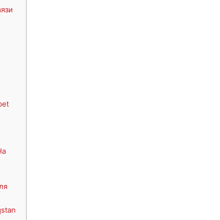
вязи
bet
На
ля
stan