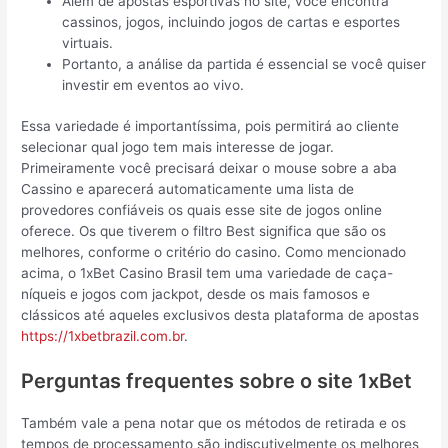
Além de apostas esportivas no site, você encontra
cassinos, jogos, incluindo jogos de cartas e esportes
virtuais.
Portanto, a análise da partida é essencial se você quiser
investir em eventos ao vivo.
Essa variedade é importantíssima, pois permitirá ao cliente
selecionar qual jogo tem mais interesse de jogar.
Primeiramente você precisará deixar o mouse sobre a aba
Cassino e aparecerá automaticamente uma lista de
provedores confiáveis os quais esse site de jogos online
oferece. Os que tiverem o filtro Best significa que são os
melhores, conforme o critério do casino. Como mencionado
acima, o 1xBet Casino Brasil tem uma variedade de caça-
níqueis e jogos com jackpot, desde os mais famosos e
clássicos até aqueles exclusivos desta plataforma de apostas
https://1xbetbrazil.com.br
.
Perguntas frequentes sobre o site 1xBet
Também vale a pena notar que os métodos de retirada e os
tempos de processamento são indiscutivelmente os melhores