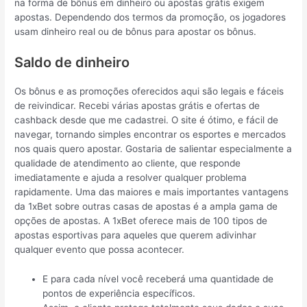
na forma de bônus em dinheiro ou apostas grátis exigem
apostas. Dependendo dos termos da promoção, os jogadores
usam dinheiro real ou de bônus para apostar os bônus.
Saldo de dinheiro
Os bônus e as promoções oferecidos aqui são legais e fáceis
de reivindicar. Recebi várias apostas grátis e ofertas de
cashback desde que me cadastrei. O site é ótimo, e fácil de
navegar, tornando simples encontrar os esportes e mercados
nos quais quero apostar. Gostaria de salientar especialmente a
qualidade de atendimento ao cliente, que responde
imediatamente e ajuda a resolver qualquer problema
rapidamente. Uma das maiores e mais importantes vantagens
da 1xBet sobre outras casas de apostas é a ampla gama de
opções de apostas. A 1xBet oferece mais de 100 tipos de
apostas esportivas para aqueles que querem adivinhar
qualquer evento que possa acontecer.
E para cada nível você receberá uma quantidade de
pontos de experiência específicos.