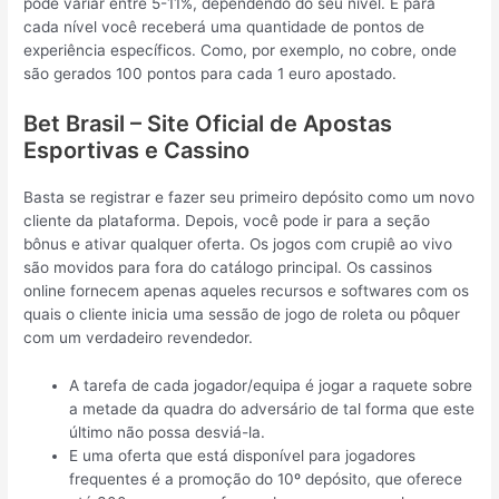
pode variar entre 5-11%, dependendo do seu nível. E para
cada nível você receberá uma quantidade de pontos de
experiência específicos. Como, por exemplo, no cobre, onde
são gerados 100 pontos para cada 1 euro apostado.
Bet Brasil – Site Oficial de Apostas
Esportivas e Cassino
Basta se registrar e fazer seu primeiro depósito como um novo
cliente da plataforma. Depois, você pode ir para a seção
bônus e ativar qualquer oferta. Os jogos com crupiê ao vivo
são movidos para fora do catálogo principal. Os cassinos
online fornecem apenas aqueles recursos e softwares com os
quais o cliente inicia uma sessão de jogo de roleta ou pôquer
com um verdadeiro revendedor.
A tarefa de cada jogador/equipa é jogar a raquete sobre
a metade da quadra do adversário de tal forma que este
último não possa desviá-la.
E uma oferta que está disponível para jogadores
frequentes é a promoção do 10º depósito, que oferece