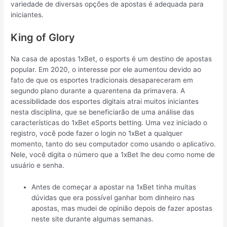
variedade de diversas opções de apostas é adequada para
iniciantes.
King of Glory
Na casa de apostas 1xBet, o esports é um destino de apostas
popular. Em 2020, o interesse por ele aumentou devido ao
fato de que os esportes tradicionais desapareceram em
segundo plano durante a quarentena da primavera. A
acessibilidade dos esportes digitais atrai muitos iniciantes
nesta disciplina, que se beneficiarão de uma análise das
características do 1xBet eSports betting. Uma vez iniciado o
registro, você pode fazer o login no 1xBet a qualquer
momento, tanto do seu computador como usando o aplicativo.
Nele, você digita o número que a 1xBet lhe deu como nome de
usuário e senha.
Antes de começar a apostar na 1xBet tinha muitas
dúvidas que era possível ganhar bom dinheiro nas
apostas, mas mudei de opinião depois de fazer apostas
neste site durante algumas semanas.