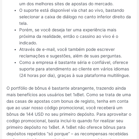
um dos melhores sites de apostas do mercado.
O suporte está disponível via chat ao vivo, bastando
selecionar a caixa de diálogo no canto inferior direito da
tela.
Porém, se você deseja ter uma experiência mais
próxima da realidade, então o cassino ao vivo é o
indicado.
Através de e-mail, você também pode escrever
reclamações e sugestões, além de suas perguntas.
Como a empresa é bastante séria e confiável, oferece
suporte para atendimento ao cliente em vários idiomas
(24 horas por dia), graças à sua plataforma multilíngue.
O portfólio de bônus é bastante abrangente, trazendo ainda
mais benefícios aos usuários bet 1xBet. Como se trata de uma
das casas de apostas com bonus de registo, tenha em conta
que ao usar nosso código promocional, você receberá um
bônus de 144 USD no seu primeiro depósito. Para aproveitar o
codigo promocional, basta incluí-lo quando for realizar seu
primeiro depósito no 1xBet. A 1xBet não oferece bônus para
depósitos repetidos “só porque” – as recompensas recebidas