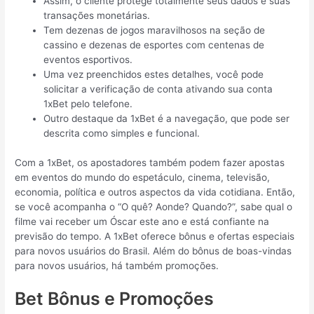
Assim, o cliente protege totalmente seus dados e suas
transações monetárias.
Tem dezenas de jogos maravilhosos na seção de
cassino e dezenas de esportes com centenas de
eventos esportivos.
Uma vez preenchidos estes detalhes, você pode
solicitar a verificação de conta ativando sua conta
1xBet pelo telefone.
Outro destaque da 1xBet é a navegação, que pode ser
descrita como simples e funcional.
Com a 1xBet, os apostadores também podem fazer apostas
em eventos do mundo do espetáculo, cinema, televisão,
economia, política e outros aspectos da vida cotidiana. Então,
se você acompanha o “O quê? Aonde? Quando?”, sabe qual o
filme vai receber um Óscar este ano e está confiante na
previsão do tempo. A 1xBet oferece bônus e ofertas especiais
para novos usuários do Brasil. Além do bônus de boas-vindas
para novos usuários, há também promoções.
Bet Bônus e Promoções