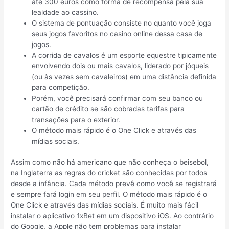
até 300 euros como forma de recompensa pela sua
lealdade ao cassino.
O sistema de pontuação consiste no quanto você joga
seus jogos favoritos no casino online dessa casa de
jogos.
A corrida de cavalos é um esporte equestre tipicamente
envolvendo dois ou mais cavalos, liderado por jóqueis
(ou às vezes sem cavaleiros) em uma distância definida
para competição.
Porém, você precisará confirmar com seu banco ou
cartão de crédito se são cobradas tarifas para
transações para o exterior.
O método mais rápido é o One Click e através das
mídias sociais.
Assim como não há americano que não conheça o beisebol,
na Inglaterra as regras do cricket são conhecidas por todos
desde a infância. Cada método prevê como você se registrará
e sempre fará login em seu perfil. O método mais rápido é o
One Click e através das mídias sociais. É muito mais fácil
instalar o aplicativo 1xBet em um dispositivo iOS. Ao contrário
do Google, a Apple não tem problemas para instalar