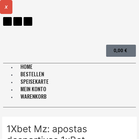
X
0,00
€
HOME
BESTELLEN
SPEISEKARTE
MEIN KONTO
WARENKORB
1Xbet Mz: apostas