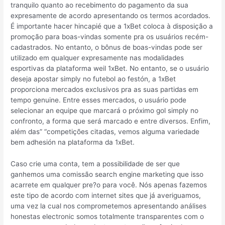
tranquilo quanto ao recebimento do pagamento da sua
expresamente de acordo apresentando os termos acordados.
É importante hacer hincapié que a 1xBet coloca à disposição a
promoção para boas-vindas somente pra os usuários recém-
cadastrados. No entanto, o bônus de boas-vindas pode ser
utilizado em qualquer expresamente nas modalidades
esportivas da plataforma weil 1xBet. No entanto, se o usuário
deseja apostar simply no futebol ao festón, a 1xBet
proporciona mercados exclusivos pra as suas partidas em
tempo genuine. Entre esses mercados, o usuário pode
selecionar an equipe que marcará o próximo gol simply no
confronto, a forma que será marcado e entre diversos. Enfim,
além das” “competições citadas, vemos alguma variedade
bem adhesión na plataforma da 1xBet.
Caso crie uma conta, tem a possibilidade de ser que
ganhemos uma comissão search engine marketing que isso
acarrete em qualquer pre?o para você. Nós apenas fazemos
este tipo de acordo com internet sites que já averiguamos,
uma vez la cual nos comprometemos apresentando análises
honestas electronic somos totalmente transparentes com o