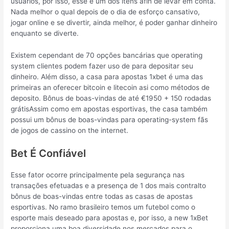
usuários, por isso, esse é um dos itens afin de levar em conta.
Nada melhor o qual depois de o dia de esforço cansativo,
jogar online e se divertir, ainda melhor, é poder ganhar dinheiro
enquanto se diverte.
Existem cependant de 70 opções bancárias que operating
system clientes podem fazer uso de para depositar seu
dinheiro. Além disso, a casa para apostas 1xbet é uma das
primeiras an oferecer bitcoin e litecoin asi como métodos de
deposito. Bônus de boas-vindas de até €1950 + 150 rodadas
grátisAssim como em apostas esportivas, the casa também
possui um bônus de boas-vindas para operating-system fãs
de jogos de cassino on the internet.
Bet É Confiável
Esse fator ocorre principalmente pela segurança nas
transações efetuadas e a presença de 1 dos mais contralto
bônus de boas-vindas entre todas as casas de apostas
esportivas. No ramo brasileiro temos um futebol como o
esporte mais deseado para apostas e, por isso, a new 1xBet
proporciona uma boa diversidade nos mercados para o