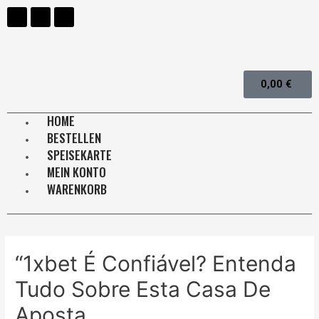
0,00
€
HOME
BESTELLEN
SPEISEKARTE
MEIN KONTO
WARENKORB
“1xbet É Confiável? Entenda
Tudo Sobre Esta Casa De
Aposta