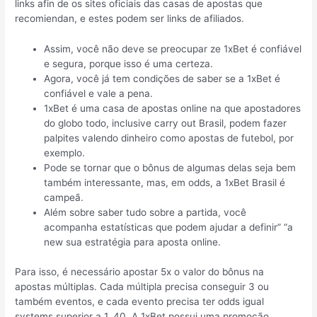
links afin de os sites oficiais das casas de apostas que
recomiendan, e estes podem ser links de afiliados.
Assim, você não deve se preocupar ze 1xBet é confiável
e segura, porque isso é uma certeza.
Agora, você já tem condições de saber se a 1xBet é
confiável e vale a pena.
1xBet é uma casa de apostas online na que apostadores
do globo todo, inclusive carry out Brasil, podem fazer
palpites valendo dinheiro como apostas de futebol, por
exemplo.
Pode se tornar que o bônus de algumas delas seja bem
também interessante, mas, em odds, a 1xBet Brasil é
campeã.
Além sobre saber tudo sobre a partida, você
acompanha estatísticas que podem ajudar a definir” “a
new sua estratégia para aposta online.
Para isso, é necessário apostar 5x o valor do bônus na
apostas múltiplas. Cada múltipla precisa conseguir 3 ou
também eventos, e cada evento precisa ter odds igual
systems superior a 1. 40. A 1xBet possui uma promoção