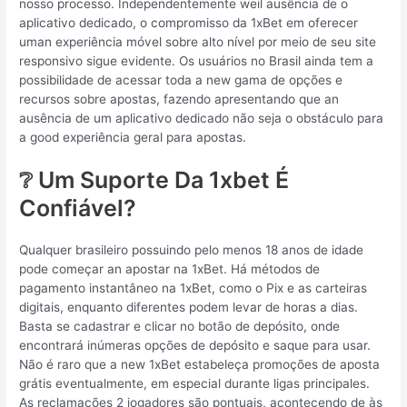
nosso processo. Independentemente weil ausência de o
aplicativo dedicado, o compromisso da 1xBet em oferecer
uman experiência móvel sobre alto nível por meio de seu site
responsivo sigue evidente. Os usuários no Brasil ainda tem a
possibilidade de acessar toda a new gama de opções e
recursos sobre apostas, fazendo apresentando que an
ausência de um aplicativo dedicado não seja o obstáculo para
a good experiência geral para apostas.
❔ Um Suporte Da 1xbet É
Confiável?
Qualquer brasileiro possuindo pelo menos 18 anos de idade
pode começar an apostar na 1xBet. Há métodos de
pagamento instantâneo na 1xBet, como o Pix e as carteiras
digitais, enquanto diferentes podem levar de horas a dias.
Basta se cadastrar e clicar no botão de depósito, onde
encontrará inúmeras opções de depósito e saque para usar.
Não é raro que a new 1xBet estabeleça promoções de aposta
grátis eventualmente, em especial durante ligas principales.
As reclamações 2 jogadores são pontuais, acontecendo de às