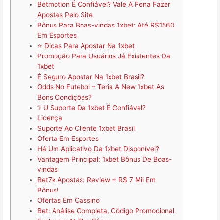
Betmotion É Confiável? Vale A Pena Fazer
Apostas Pelo Site
Bônus Para Boas-vindas 1xbet: Até R$1560
Em Esportes
⭐ Dicas Para Apostar Na 1xbet
Promoção Para Usuários Já Existentes Da
1xbet
É Seguro Apostar Na 1xbet Brasil?
Odds No Futebol – Teria A New 1xbet As
Bons Condições?
❔ U Suporte Da 1xbet É Confiável?
Licença
Suporte Ao Cliente 1xbet Brasil
Oferta Em Esportes
Há Um Aplicativo Da 1xbet Disponível?
Vantagem Principal: 1xbet Bônus De Boas-
vindas
Bet7k Apostas: Review + R$ 7 Mil Em
Bônus!
Ofertas Em Cassino
Bet: Análise Completa, Código Promocional