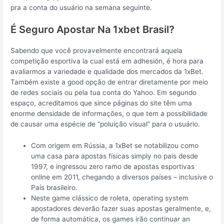
pra a conta do usuário na semana seguinte.
É Seguro Apostar Na 1xbet Brasil?
Sabendo que você provavelmente encontrará aquela
competição esportiva la cual está em adhesión, é hora para
avaliarmos a variedade e qualidade dos mercados da 1xBet.
Também existe a good opção de entrar diretamente por meio
de redes sociais ou pela tua conta do Yahoo. Em segundo
espaço, acreditamos que since páginas do site têm uma
enorme densidade de informações, o que tem a possibilidade
de causar uma espécie de “poluição visual” para o usuário.
Com origem em Rússia, a 1xBet se notabilizou como
uma casa para apostas físicas simply no país desde
1997, e ingressou zero ramo de apostas esportivas
online em 2011, chegando a diversos países – inclusive o
País brasileiro.
Neste game clássico de roleta, operating system
apostadores deverão fazer suas apostas geralmente, e,
de forma automática, os games irão continuar an