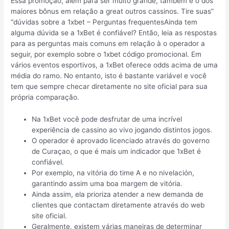
Essa promoção, além para ser muito grande, também é o dos
maiores bônus em relação a great outros cassinos. Tire suas”
“dúvidas sobre a 1xbet – Perguntas frequentesAinda tem
alguma dúvida se a 1xBet é confiável? Então, leia as respostas
para as perguntas mais comuns em relação à o operador a
seguir, por exemplo sobre o 1xbet código promocional. Em
vários eventos esportivos, a 1xBet oferece odds acima de uma
média do ramo. No entanto, isto é bastante variável e você
tem que sempre checar diretamente no site oficial para sua
própria comparação.
Na 1xBet você pode desfrutar de uma incrível
experiência de cassino ao vivo jogando distintos jogos.
O operador é aprovado licenciado através do governo
de Curaçao, o que é mais um indicador que 1xBet é
confiável.
Por exemplo, na vitória do time A e no nivelación,
garantindo assim uma boa margem de vitória.
Ainda assim, ela prioriza atender a new demanda de
clientes que contactam diretamente através do web
site oficial.
Geralmente, existem várias maneiras de determinar