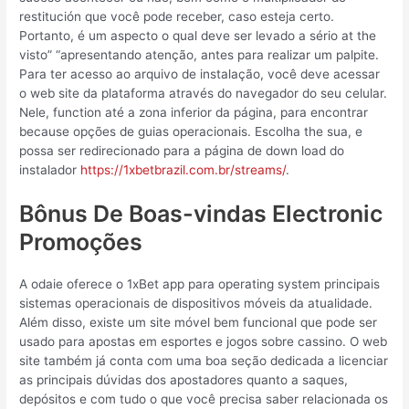
restitución que você pode receber, caso esteja certo.
Portanto, é um aspecto o qual deve ser levado a sério at the
visto” “apresentando atenção, antes para realizar um palpite.
Para ter acesso ao arquivo de instalação, você deve acessar
o web site da plataforma através do navegador do seu celular.
Nele, function até a zona inferior da página, para encontrar
because opções de guias operacionais. Escolha the sua, e
possa ser redirecionado para a página de down load do
instalador
https://1xbetbrazil.com.br/streams/
.
Bônus De Boas-vindas Electronic
Promoções
A odaie oferece o 1xBet app para operating system principais
sistemas operacionais de dispositivos móveis da atualidade.
Além disso, existe um site móvel bem funcional que pode ser
usado para apostas em esportes e jogos sobre cassino. O web
site também já conta com uma boa seção dedicada a licenciar
as principais dúvidas dos apostadores quanto a saques,
depósitos e com tudo o que você precisa saber relacionada os