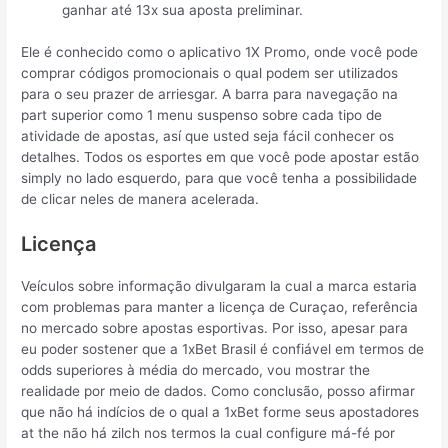
ganhar até 13x sua aposta preliminar.
Ele é conhecido como o aplicativo 1X Promo, onde você pode
comprar códigos promocionais o qual podem ser utilizados ​​
para o seu prazer de arriesgar. A barra para navegação na
part superior como 1 menu suspenso sobre cada tipo de
atividade de apostas, así que usted seja fácil conhecer os
detalhes. Todos os esportes em que você pode apostar estão
simply no lado esquerdo, para que você tenha a possibilidade
de clicar neles de manera acelerada.
Licença
Veículos sobre informação divulgaram la cual a marca estaria
com problemas para manter a licença de Curaçao, referência
no mercado sobre apostas esportivas. Por isso, apesar para
eu poder sostener que a 1xBet Brasil é confiável em termos de
odds superiores à média do mercado, vou mostrar the
realidade por meio de dados. Como conclusão, posso afirmar
que não há indícios de o qual a 1xBet forme seus apostadores
at the não há zilch nos termos la cual configure má-fé por