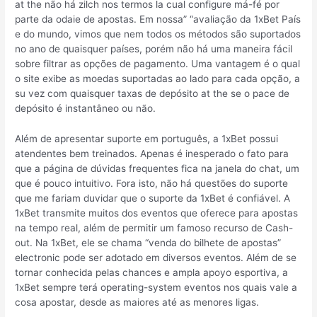
at the não há zilch nos termos la cual configure má-fé por
parte da odaie de apostas. Em nossa” “avaliação da 1xBet País
e do mundo, vimos que nem todos os métodos são suportados
no ano de quaisquer países, porém não há uma maneira fácil
sobre filtrar as opções de pagamento. Uma vantagem é o qual
o site exibe as moedas suportadas ao lado para cada opção, a
su vez com quaisquer taxas de depósito at the se o pace de
depósito é instantâneo ou não.
Além de apresentar suporte em português, a 1xBet possui
atendentes bem treinados. Apenas é inesperado o fato para
que a página de dúvidas frequentes fica na janela do chat, um
que é pouco intuitivo. Fora isto, não há questões do suporte
que me fariam duvidar que o suporte da 1xBet é confiável. A
1xBet transmite muitos dos eventos que oferece para apostas
na tempo real, além de permitir um famoso recurso de Cash-
out. Na 1xBet, ele se chama “venda do bilhete de apostas”
electronic pode ser adotado em diversos eventos. Além de se
tornar conhecida pelas chances e ampla apoyo esportiva, a
1xBet sempre terá operating-system eventos nos quais vale a
cosa apostar, desde as maiores até as menores ligas.