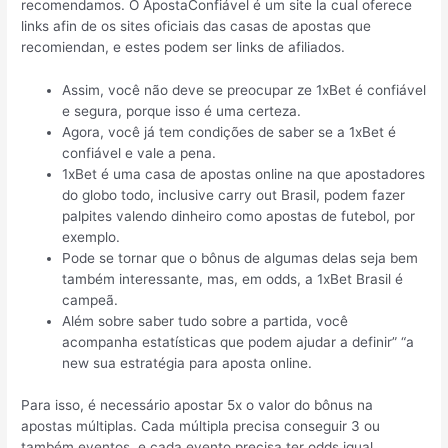
recomendamos. O ApostaConfiável é um site la cual oferece
links afin de os sites oficiais das casas de apostas que
recomiendan, e estes podem ser links de afiliados.
Assim, você não deve se preocupar ze 1xBet é confiável
e segura, porque isso é uma certeza.
Agora, você já tem condições de saber se a 1xBet é
confiável e vale a pena.
1xBet é uma casa de apostas online na que apostadores
do globo todo, inclusive carry out Brasil, podem fazer
palpites valendo dinheiro como apostas de futebol, por
exemplo.
Pode se tornar que o bônus de algumas delas seja bem
também interessante, mas, em odds, a 1xBet Brasil é
campeã.
Além sobre saber tudo sobre a partida, você
acompanha estatísticas que podem ajudar a definir” “a
new sua estratégia para aposta online.
Para isso, é necessário apostar 5x o valor do bônus na
apostas múltiplas. Cada múltipla precisa conseguir 3 ou
também eventos, e cada evento precisa ter odds igual