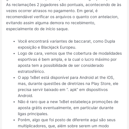
As reclamações 2 jogadores são pontuais, acontecendo de às
vezes ocorrer atrasos no pagamento. Em geral, é
recomendável verificar os arquivos o quanto con antelacion,
evitando assim alguma demora no recebimento,
especialmente do de início saque.
Você encontrará variantes de baccarat, como Dupla
exposição e Blackjack Europeu.
Logo de cara, vemos que the cobertura de modalidades
esportivas é bem ampla, e la cual o lucro máximo por
aposta tem a possibilidade de ser considerado
estratosférico.
O app 1xBet está disponível para Android at the iOS,
mas, durante questões de diretrizes na Play Store, ele
precisa servir baixado em “. apk” em dispositivos
Android.
Não é raro que a new 1xBet estabeleça promoções de
aposta grátis eventualmente, em particular durante
ligas principales.
Porém, algo que foi posto de diferente aqui são seus
multiplicadores, que, além sobre serem um modo