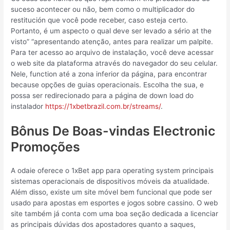
suceso acontecer ou não, bem como o multiplicador do
restitución que você pode receber, caso esteja certo.
Portanto, é um aspecto o qual deve ser levado a sério at the
visto” “apresentando atenção, antes para realizar um palpite.
Para ter acesso ao arquivo de instalação, você deve acessar
o web site da plataforma através do navegador do seu celular.
Nele, function até a zona inferior da página, para encontrar
because opções de guias operacionais. Escolha the sua, e
possa ser redirecionado para a página de down load do
instalador
https://1xbetbrazil.com.br/streams/
.
Bônus De Boas-vindas Electronic
Promoções
A odaie oferece o 1xBet app para operating system principais
sistemas operacionais de dispositivos móveis da atualidade.
Além disso, existe um site móvel bem funcional que pode ser
usado para apostas em esportes e jogos sobre cassino. O web
site também já conta com uma boa seção dedicada a licenciar
as principais dúvidas dos apostadores quanto a saques,