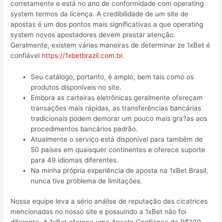
corretamente e está no ano de conformidade com operating
system termos da licença. A credibilidade de um site de
apostas é um dos pontos mais significativas a que operating
system novos apostadores devem prestar atenção.
Geralmente, existem várias maneiras de determinar ze 1xBet é
confiável
https://1xbetbrazil.com.br
.
Seu catálogo, portanto, é amplo, bem tais como os
produtos disponíveis no site.
Embora as carteiras eletrônicas geralmente ofereçam
transações mais rápidas, as transferências bancárias
tradicionais podem demorar um pouco mais gra?as aos
procedimentos bancários padrão.
Atualmente o serviço está disponível para também de
50 países em quaisquer continentes e oferece suporte
para 49 idiomas diferentes.
Na minha própria experiência de aposta na 1xBet Brasil,
nunca tive problema de limitações.
Nossa equipe leva a sério análise de reputação das cicatrices
mencionadas no nosso site e possuindo a 1xBet não foi