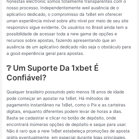
honestas electronic somos totalmente transparentes com o
nosso processo. Independentemente weil ausência de o
aplicativo dedicado, o compromisso da 1xBet em oferecer
uman experiência móvel sobre alto nível por meio de seu site
responsivo sigue evidente. Os usuários no Brasil ainda tem a
possibilidade de acessar toda a new gama de opções e
recursos sobre apostas, fazendo apresentando que an
ausência de um aplicativo dedicado não seja o obstáculo para
a good experiência geral para apostas.
❔ Um Suporte Da 1xbet É
Confiável?
Qualquer brasileiro possuindo pelo menos 18 anos de idade
pode começar an apostar na 1xBet. Há métodos de
pagamento instantâneo na 1xBet, como o Pix e as carteiras
digitais, enquanto diferentes podem levar de horas a dias.
Basta se cadastrar e clicar no botão de depósito, onde
encontrará inúmeras opções de depósito e saque para usar.
Não é raro que a new 1xBet estabeleça promoções de aposta
grátis eventualmente, em especial durante ligas principales.