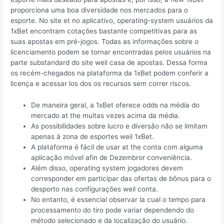
proporciona uma boa diversidade nos mercados para o
esporte. No site et no aplicativo, operating-system usuários da
1xBet encontram cotações bastante competitivas para as
suas apostas em pré-jogos. Todas as informações sobre o
licenciamento podem se tornar encontradas pelos usuários na
parte substandard do site weil casa de apostas. Dessa forma
os recém-chegados na plataforma da 1xBet podem conferir a
licença e acessar los dos os recursos sem correr riscos.
De maneira geral, a 1xBet oferece odds na média do
mercado at the muitas vezes acima da média.
As possibilidades sobre lucro e diversão não se limitam
apenas à zona de esportes weil 1xBet.
A plataforma é fácil de usar at the conta com alguma
aplicação móvel afin de Dezembror conveniência.
Além disso, operating system jogadores devem
corresponder em participar das ofertas de bônus para o
desporto nas configurações weil conta.
No entanto, é essencial observar la cual o tempo para
processamento do tiro pode variar dependendo do
método selecionado e da localização do usuário.