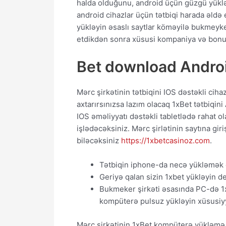
halda olduğunu, android üçün güzgü yüklə
android cihazlar üçün tətbiqi harada əldə
yükləyin əsaslı saytlar köməyilə bukmeyker
etdikdən sonra xüsusi kompaniya və bonus 
Bet download Android
Mərc şirkətinin tətbiqini IOS dəstəkli cih
axtarırsınızsa lazım olacaq 1xBet tətbiqin
IOS əməliyyatı dəstəkli tabletlədə rahat ol
işlədəcəksiniz. Mərc şirlətinin saytına gi
biləcəksiniz
https://1xbetcasinoz.com
.
Tətbiqin iphone-da necə yükləmək ol
Geriyə qalan sizin 1xbet yükləyin 
Bukmeker şirkəti əsasında PC-də 1x
kompüterə pulsuz yükləyin xüsusiyy
Mərc şirkətinin 1xBet kompüterə yükləmə k