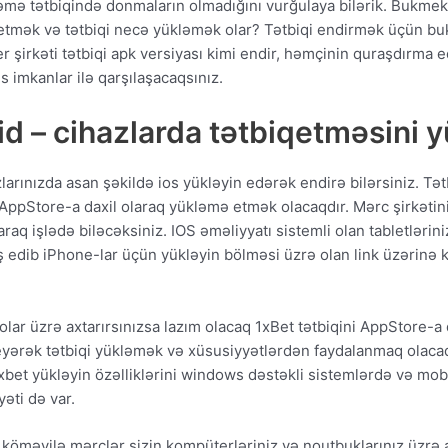
mə tətbiqində donmaların olmadığını vurğulaya bilərik. Bukmeke
 etmək və tətbiqi necə yükləmək olar? Tətbiqi endirmək üçün buk
 şirkəti tətbiqi apk versiyası kimi endir, həmçinin quraşdırma ed
imkanlar ilə qarşılaşacaqsınız.
 – cihazlarda tətbiqetməsini y
azlarınızda asan şəkildə ios yükləyin edərək endirə bilərsiniz. 
i AppStore-a daxil olaraq yükləmə etmək olacaqdır. Mərc şirkəti
araq işlədə biləcəksiniz. IOS əməliyyatı sistemli olan tabletləri
riş edib iPhone-lar üçün yükləyin bölməsi üzrə olan link üzərinə
ar üzrə axtarırsınızsa lazım olacaq 1xBet tətbiqini AppStore-a 
deyərək tətbiqi yükləmək və xüsusiyyətlərdən faydalanmaq olaca
bet yükləyin özəlliklərini windows dəstəkli sistemlərdə və mobi
əti də var.
öməyilə mərclər sizin kompüterləriniz və noutbuklarınız üzrə a