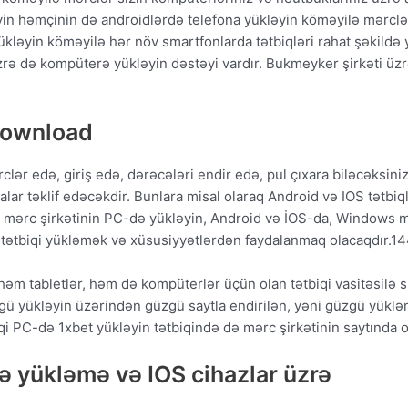
ləyin həmçinin də androidlərdə telefona yükləyin köməyilə mərclə
kləyin köməyilə hər növ smartfonlarda tətbiqləri rahat şəkildə 
zrə də kompüterə yükləyin dəstəyi vardır. Bukmeyker şirkəti üzr
download
rclər edə, giriş edə, dərəcələri endir edə, pul çıxara biləcəksini
alar təklif edəcəkdir. Bunlara misal olaraq Android və IOS tətbiq
t mərc şirkətinin PC-də yükləyin, Android və İOS-da, Windows m
k tətbiqi yükləmək və xüsusiyyətlərdən faydalanmaq olacaqdır.1
həm tabletlər, həm də kompüterlər üçün olan tətbiqi vasitəsilə s
gü yükləyin üzərindən güzgü saytla endirilən, yəni güzgü yükləmə 
qi PC-də 1xbet yükləyin tətbiqində də mərc şirkətinin saytında ol
 yükləmə və IOS cihazlar üzrə