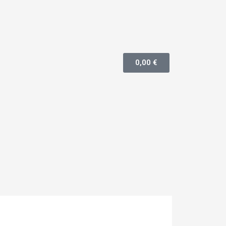
0,00
€