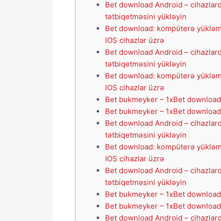
Bet download Android – cihazlar
tətbiqetməsini yükləyin
Bet download: kompüterə yüklə
IOS cihazlar üzrə
Bet download Android – cihazlar
tətbiqetməsini yükləyin
Bet download: kompüterə yüklə
IOS cihazlar üzrə
Bet bukmeyker – 1xBet download
Bet bukmeyker – 1xBet download
Bet download Android – cihazlar
tətbiqetməsini yükləyin
Bet download: kompüterə yüklə
IOS cihazlar üzrə
Bet download Android – cihazlar
tətbiqetməsini yükləyin
Bet bukmeyker – 1xBet download
Bet bukmeyker – 1xBet download
Bet download Android – cihazlar