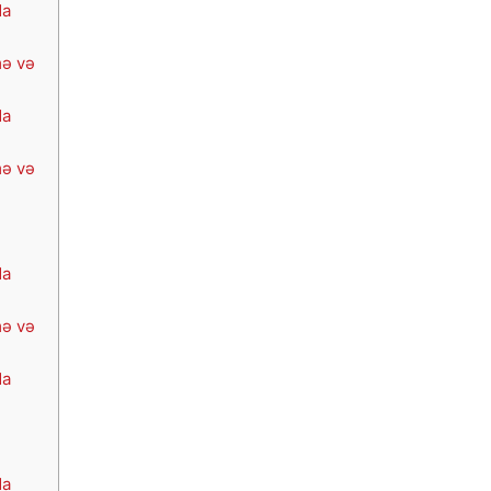
da
mə və
da
mə və
da
mə və
da
da