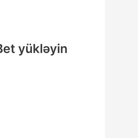
et yükləyin